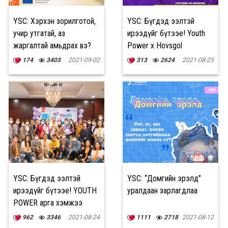
YSC: Хэрхэн зорилготой,
YSC: Бүгдэд ээлтэй
учир утгатай, аз
ирээдүйг бүтээе! Youth
жаргалтай амьдрах вэ?
Power x Hovsgol
174
3403
2021-09-02
313
2624
2021-08-25
YSC: Бүгдэд ээлтэй
YSC: “Домгийн эрэлд”
ирээдүйг бүтээе! YOUTH
уралдаан зарлагдлаа
POWER арга хэмжээ
962
3346
2021-08-24
1111
2718
2021-08-12