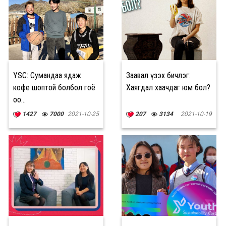
YSC: Сумандаа ядаж
Заавал үзэх бичлэг:
кофе шоптой болбол гоё
Хаягдал хаачдаг юм бол?
оо...
1427
7000
2021-10-25
207
3134
2021-10-19