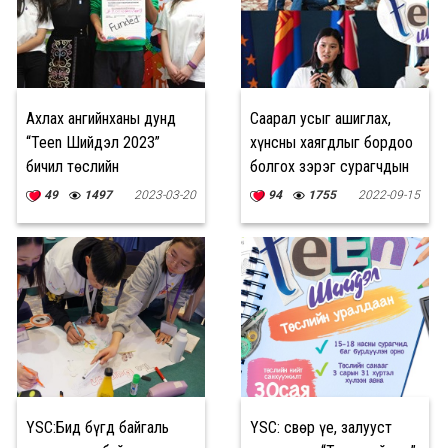
Ахлах ангийнханы дунд
Саарал усыг ашиглах,
“Teen Шийдэл 2023”
хүнсны хаягдлыг бордоо
бичил төслийн
болгох зэрэг сурагчдын
уралдааныг зарлалаа
санаачилсан төслүүд
49
1497
2023-03-20
94
1755
2022-09-15
санхүүжилт авлаа
YSC:Бид бүгд байгаль
YSC: Өсвөр үе, залууст