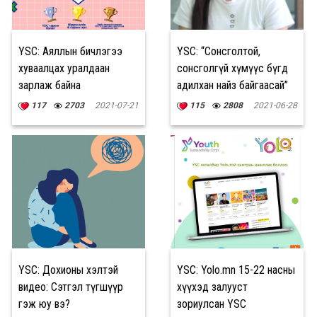
YSC: Аяллын бичлэгээ
YSC: “Сонсголтой,
хуваалцах уралдаан
сонсголгүй хүмүүс бүгд
зарлаж байна
адилхан найз байгаасай”
117
2703
2021-07-21
115
2808
2021-06-28
YSC: Дохионы хэлтэй
YSC: Yolo.mn 15-22 насны
видео: Сэтгэл түгшүүр
хүүхэд залууст
гэж юу вэ?
зориулсан YSC