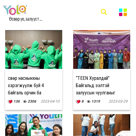
#YSC МЭДЭЭ
Өсвөр үе, залууст ...
Өсвөр наснынхны
“TEEN Хуралдай”
хэрэгжүүлж буй 4
Байгальд ээлтэй
байгаль орчин ба
залуусын чуулганыг
нийгмийн төсөл
Өвөрхангай аймагт зохион
136
2306
2023-04-10
8
1319
2023-03-29
байгууллаа