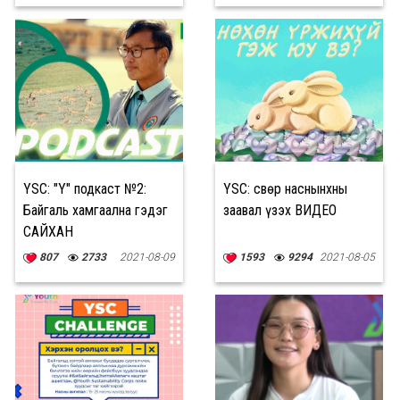
YSC: "Y" подкаст №2:
YSC: Өсвөр наснынхны
Байгаль хамгаална гэдэг
заавал үзэх ВИДЕО
САЙХАН
807
2733
2021-08-09
1593
9294
2021-08-05