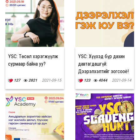
YSC: Төсөл хэрэгжүүлж
YSC: Хүүхэд бүр дахин
сурмаар байна уу?
давтагдашгүй:
Дээрэлхэлтийг зогсооё!
127
2821
2021-09-15
123
4044
2021-09-14