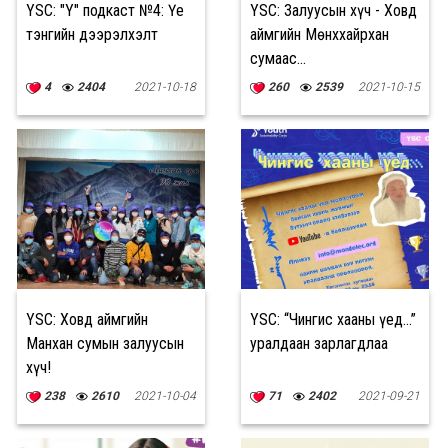
YSC: "Y" подкаст №4: Үе
YSC: Залуусын хүч - Ховд
тэнгийн дээрэлхэлт
аймгийн Мөнххайрхан
сумаас…
4
2404
2021-10-18
260
2539
2021-10-15
YSC: Ховд аймгийн
YSC: “Чингис хааны үед...”
Манхан сумын залуусын
уралдаан зарлагдлаа
хүч!
238
2610
2021-10-04
71
2402
2021-09-21