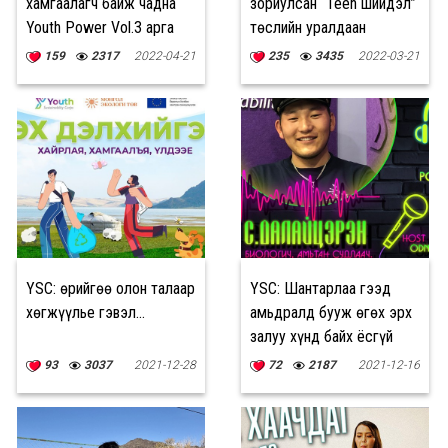
хамгаалагч байж чадна
зориулсан “Teen шийдэл”
Youth Power Vol.3 арга
төслийн уралдаан
хэмжээ
зарлалаа
159
2317
2022-04-21
235
3435
2022-03-21
YSC: Өөрийгөө олон талаар
YSC: Шантарлаа гээд
хөгжүүлье гэвэл...
амьдралд бууж өгөх эрх
залуу хүнд байх ёсгүй
93
3037
2021-12-28
72
2187
2021-12-16