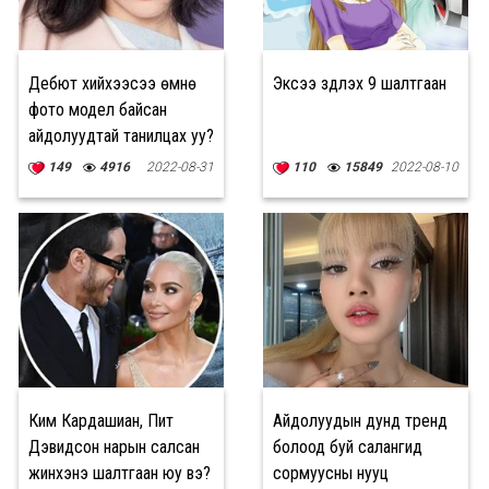
Дебют хийхээсээ өмнө
Эксээ зүүдлэх 9 шалтгаан
фото модел байсан
айдолуудтай танилцах уу?
149
4916
2022-08-31
110
15849
2022-08-10
Ким Кардашиан, Пит
Айдолуудын дунд тренд
Дэвидсон нарын салсан
болоод буй салангид
жинхэнэ шалтгаан юу вэ?
сормуусны нууц