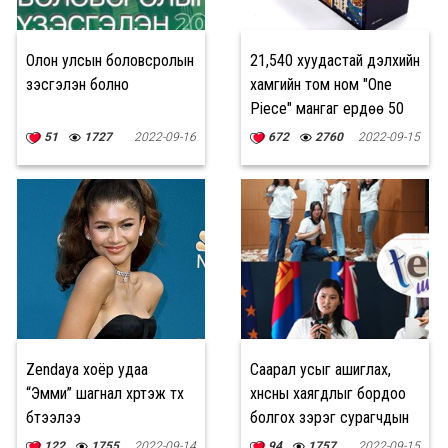
Олон улсын боловсролын
21,540 хуудастай дэлхийн
үзэсгэлэн болно
хамгийн том ном "One
Piece" мангаг ердөө 50
ширхэг хэвлэнэ
51
1727
2022-09-16
672
2760
2022-09-15
Zendaya хоёр удаа
Саарал усыг ашиглах,
“Эмми” шагнал хүртэж түүх
хүнсны хаягдлыг бордоо
бүтээлээ
болгох зэрэг сурагчдын
санаачилсан төслүүд
122
1755
2022-09-14
94
1757
2022-09-15