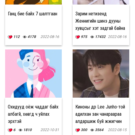
Ганц бие байх 7 шалтгаан
Зарим нетизенүүд
Женнигийн шинэ дууны
хувцсыг хэт задгай байна
гэж шүүмжилжээ
112
4178
2022-08-16
975
17432
2022-08-16
Охидууд оёж чаддаг байх
Киноны дүр Lee Junho-той
албагүй, хөвгүүд ч уйлах
адилхан зан чанараараа
эрхтэй
алдаршиж буй жүжигчин
Kang Tae Oh
6
1810
2022-10-31
300
3564
2022-08-15