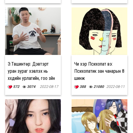
Э.Түвшинтөр: Дэвтэрт
Чи хэр Психопат вэ:
уран зураг хэвлэх нь
Психопатик зан чанарын 8
хүүхдийн урлагийн, гоо зүйн
шинж
ойлголтод ч ашиг тустай
572
3074
2022-08-17
388
21080
2022-08-11