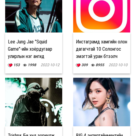
Lee Jung Jae "Squid
Инстаграмд хамгийн олон
Game"-ийн хоёрдугаар
дагагчтай 10 Солонгос
улирлын нэг ангид
эмэгтэй уран бүтээлч
700,000 ам.доллараар
153
1998
2022-10-12
309
8955
2022-10-10
цалинжина
Trishna: Би хүнд зориулж
BIG 4 энтертайнментийн