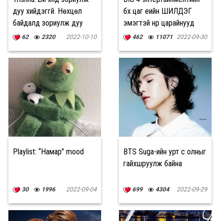
дуу хийдэггүй. Нөхцөл
бүх цаг үеийн ШИЛДЭГ
байдалд зориулж дуу
эмэгтэй нүүр царайнууд
хийдэг.
62
2320
2022-10-10
462
11071
2022-09-30
Playlist: “Намар” mood
BTS Suga-ийн урт үс олныг
гайхшруулж байна
30
1996
2022-09-04
699
4304
2022-09-29