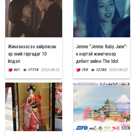
Жинхэнээсээ хайрласан
Jennie "Jennie Ruby Jane"-
эр хүний гаргадаг 10
н нэртэй жүжигчнээр
үйлдэл
дебют хийнэ⁠-The Idol
киноны хоёр дахь
421
17774
2022-08-22
759
12785
2022-08-22
трэйлерийг цацлаа