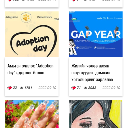
санхүүжилт авлаа
Амьтан үрчлүүлэх "Adoption
Жилийн чөлөө авсан
day" өдөрлөг болно
оюутнуудыг дэмжих
хөтөлбөрийг зарлалаа
22
1761
2022-09-10
71
2082
2022-09-10