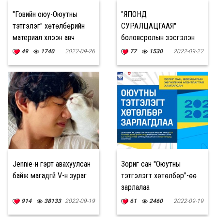
"Говийн оюу-Оюутны
"ЯПОНД
тэтгэлэг" хөтөлбөрийн
СУРАЛЦАЦГААЯ"
материал хүлээн авч
боловсролын үзэсгэлэн
дуусахад 4 хоног үлдлээ
болно
49
1740
2022-09-26
77
1530
2022-09-22
Jennie-н гэрт авахуулсан
Зориг сан "Оюутны
байж магадгүй V-н зураг
тэтгэлэгт хөтөлбөр"-өө
зарлалаа
914
38133
2022-09-19
61
2460
2022-09-19