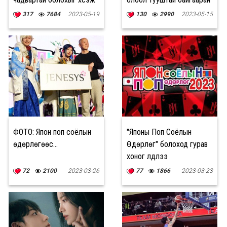
байна
317
7684
2023-05-19
130
2990
2023-05-15
ФОТО: Япон поп соёлын
"Японы Поп Соёлын
өдөрлөгөөс...
Өдөрлөг" болоход гурав
хоног үлдлээ
72
2100
2023-03-26
77
1866
2023-03-23