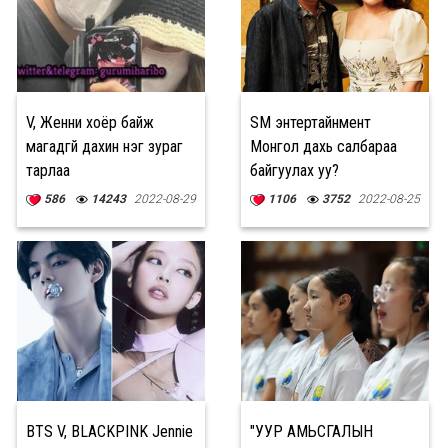
V, Женни хоёр байж
SM энтертайнмент
магадгүй дахин нэг зураг
Монгол дахь салбараа
тарлаа
байгуулах уу?
586
14243
2022-08-29
1106
3752
2022-08-25
BTS V, BLACKPINK Jennie
"УУР АМЬСГАЛЫН