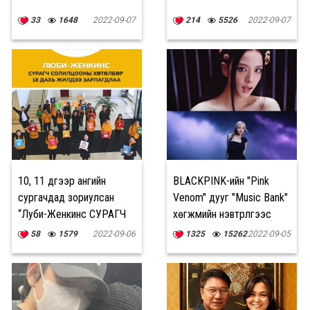
33
1648
2022-09-07
214
5526
2022-09-07
10, 11 дүгээр ангийн
BLACKPINK-ийн "Pink
сургачдад зориулсан
Venom" дууг "Music Bank"
“Луби-Женкинс СУРАГЧ
хөгжмийн нэвтрүүлгээс
СОЛИЛЦООНЫ
хаслаа
58
1579
2022-09-06
1325
15262
2022-09-05
ХӨТӨЛБӨР”-ийг зарлалаа