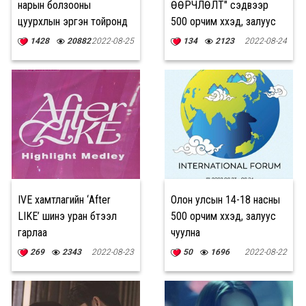
нарын болзооны
ӨӨРЧЛӨЛТ" сэдвээр
цуурхлын эргэн тойронд
500 орчим хүүхэд, залуус
чууллаа
1428
20882
2022-08-25
134
2123
2022-08-24
IVE хамтлагийн ‘After
Олон улсын 14-18 насны
LIKE’ шинэ уран бүтээл
500 орчим хүүхэд, залуус
гарлаа
чуулна
269
2343
2022-08-23
50
1696
2022-08-22