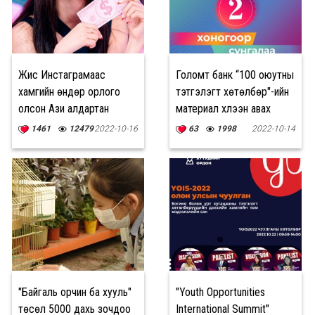
Жисү Инстаграмаас
Голомт банк “100 оюутны
хамгийн өндөр орлого
тэтгэлэгт хөтөлбөр"-ийн
олсон Ази алдартан
материал хүлээн авах
боллоо
хугацааг ХОЁР хоногоор
1461
12479
2022-10-16
63
1998
2022-10-14
сунгалаа
"Байгаль орчин ба хууль"
"Youth Opportunities
төсөл 5000 дахь зочдоо
International Summit"