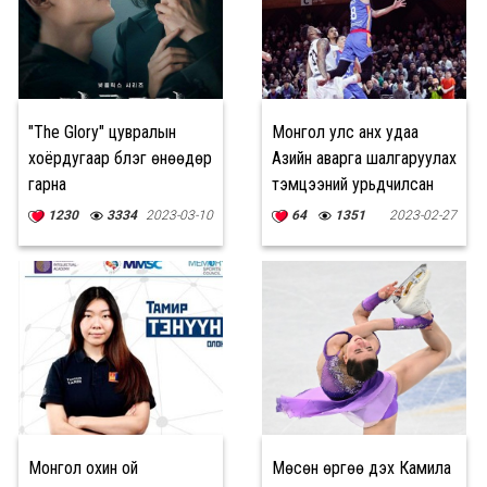
"The Glory" цувралын
Монгол улс анх удаа
хоёрдугаар бүлэг өнөөдөр
Азийн аварга шалгаруулах
гарна
тэмцээний урьдчилсан
шатанд тоглоно
1230
3334
2023-03-10
64
1351
2023-02-27
Монгол охин ой
Мөсөн өргөө дэх Камила