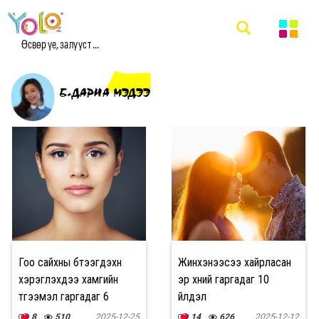
Өсвөр үе, залууст ...
Б.ДАРИА МЭДЭЭ
Гоо сайхны бүтээгдэхүүн
Жинхэнээсээ хайрласан
хэрэглэхдээ хамгийн
эр хүний гаргадаг 10
түгээмэл гаргадаг 6
үйлдэл
АЛДАА
8
510
2025-12-25
14
626
2025-12-12