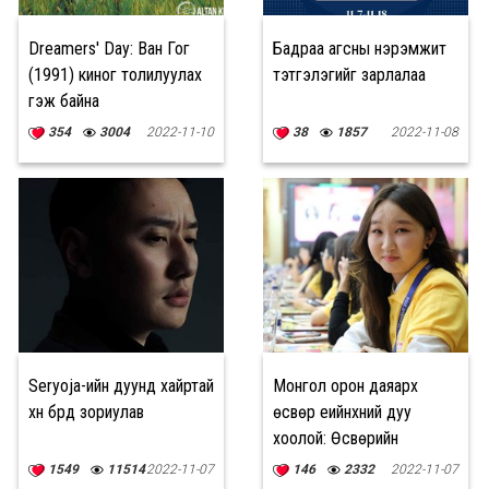
Dreamers' Day: Ван Гог
Бадраа агсны нэрэмжит
(1991) киног толилуулах
тэтгэлэгийг зарлалаа
гэж байна
354
3004
2022-11-10
38
1857
2022-11-08
Seryoja-ийн дуунд хайртай
Монгол орон даяарх
хүн бүрд зориулав
өсвөр үеийнхний дуу
хоолой: Өсвөрийн
парламент-2022
1549
11514
2022-11-07
146
2332
2022-11-07