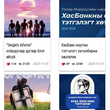
“Single’s Inferno”
ХасБанк оюутны
хоёрдугаар дугаар бүлэг
тэтгэлэгт хөтөлбөрөө
айсуй
зарлалаа
118
2128
2022-11-15
49
2248
2022-11-14