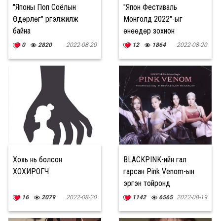
"Японы Поп Соёлын
"Япон Фестиваль
Өдөрлөг" үргэлжилж
Монголд 2022"-ыг
байна
өнөөдөр зохион
байгуулна
0
2820
2022-08-20
12
1864
2022-08-20
Хохь нь болсон
BLACKPINK-ийн гал
ХОХИРОГЧ
гарсан Pink Venom-ын
эргэн тойронд
16
2079
2022-08-20
1142
6565
2022-08-19