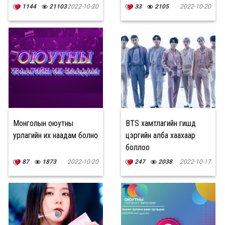
хэмжээг зохион
1144
21103
2022-10-20
33
2105
2022-10-20
байгуулна
Монголын оюутны
BTS хамтлагийн гишүүд
урлагийн их наадам болно
цэргийн алба хаахаар
боллоо
87
1873
2022-10-20
247
2038
2022-10-17