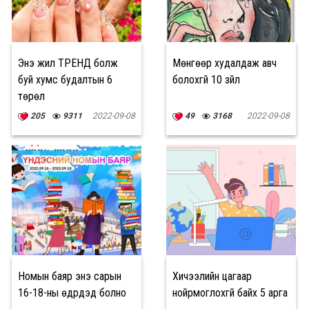
Энэ жил ТРЕНД болж
Мөнгөөр худалдаж авч
буй хумс будалтын 6
болохгүй 10 зүйл
төрөл
205
9311
2022-09-08
49
3168
2022-09-08
Номын баяр энэ сарын
Хичээлийн цагаар
16-18-ны өдрүүдэд болно
нойрмоглохгүй байх 5 арга