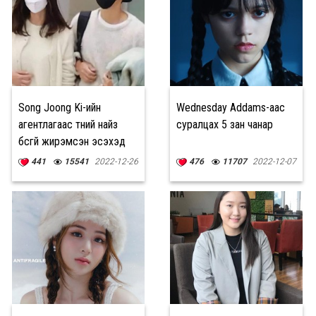
Song Joong Ki-ийн
Wednesday Addams-аас
агентлагаас түүний найз
суралцах 5 зан чанар
бүсгүй жирэмсэн эсэхэд
тайлбар өгөх боломжгүй
441
15541
2022-12-26
476
11707
2022-12-07
гэв