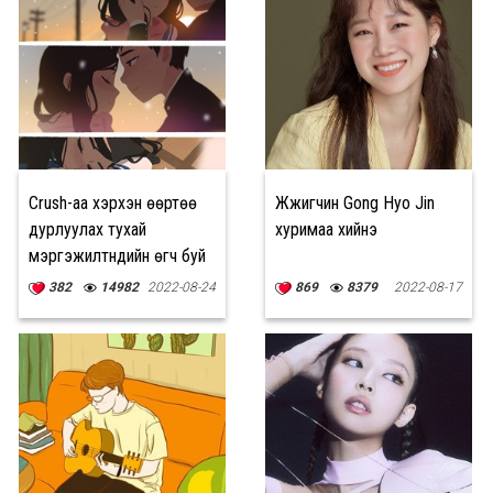
Crush-аа хэрхэн өөртөө
Жүжигчин Gong Hyo Jin
дурлуулах тухай
хуримаа хийнэ
мэргэжилтнүүдийн өгч буй
10 зөвлөгөө
382
14982
2022-08-24
869
8379
2022-08-17