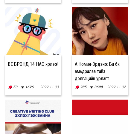
хөтөлбөрийг нээлээ
BE БРЭНД 14 НАС хүрлээ!
А.Номин-Эрдэнэ: Би бүх
амьдралаа тайз
дэлгэцийн урлагт
зориулна
53
1626
2022-11-03
285
3690
2022-11-02