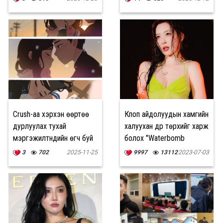
Crush-аа хэрхэн өөртөө
Кпоп айдолуудын хамгийн
дурлуулах тухай
халуухан дүр төрхийг харж
мэргэжилтнүүдийн өгч буй
болох "Waterbomb
10 зөвлөгөө
Festival"-с онцлох 10 уран
3
702
2025-11-25
9997
13112
2023-07-03
бүтээлч