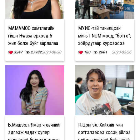
MAMAMOO хамтлагийн
МУИС-тай танилцсан
гишүүн Hwasa үерхээд 5
минь I NUM моод, "ботго",
жил болж буйг зарлалаа
хоёрдугаар курсээсээ
мэргэжлээ сонгодог
3247
27982
2023-06-30
180
2601
2023-05-26
гэнэ үү?
Б.Мишээл: Ямар ч өвчнийг
П.Цэнгэл: Хийхийг чин
эдгээж чадах супер
сэтгэлээсээ хүссэн зүйлээ
чадвартай болохыг хүсэж
олбол тууштай байгаарай