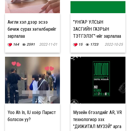
Англи хэл дээр эсээ
"УНГАР УЛСЫН
бичиж сурах хөтөлбөрийг
ЗАСГИЙН ГАЗРЫН
зарлалаа
ТЭТГЭЛЭГ"-ийг зарлалаа
164
2591
2022-11-01
15
1723
2022-10-25
Yoo Ah In, IU хоёр Парист
Музейн бүтээлүүдийг AR, VR
болзсон уу?
технологиор үзэх
"ДИЖИТАЛ МУЗЭЙ" арга