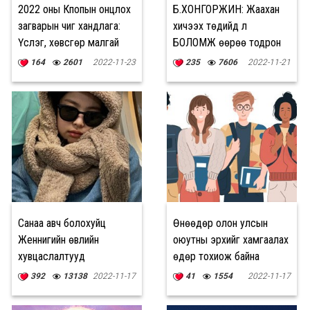
2022 оны Кпопын онцлох
Б.ХОНГОРЖИН: Жаахан
загварын чиг хандлага:
хичээх төдийд л
Үслэг, хөвсгөр малгай
БОЛОМЖ өөрөө тодрон
гарч ирдэг
164
2601
2022-11-23
235
7606
2022-11-21
Санаа авч болохуйц
Өнөөдөр олон улсын
Женнигийн өвлийн
оюутны эрхийг хамгаалах
хувцаслалтууд
өдөр тохиож байна
392
13138
2022-11-17
41
1554
2022-11-17