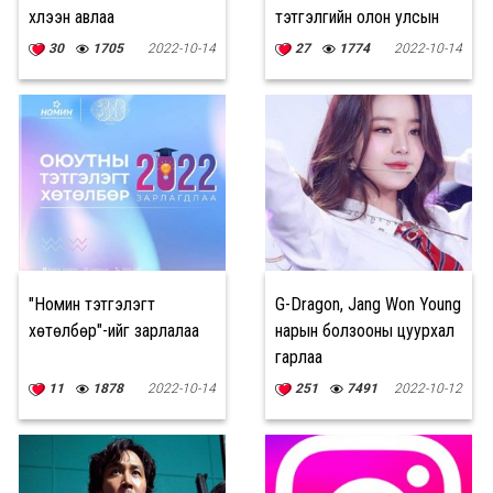
хүлээн авлаа
тэтгэлгийн олон улсын
арга хэмжээг зохион
30
1705
2022-10-14
27
1774
2022-10-14
байгуулна
"Номин тэтгэлэгт
G-Dragon, Jang Won Young
хөтөлбөр"-ийг зарлалаа
нарын болзооны цуурхал
гарлаа
11
1878
2022-10-14
251
7491
2022-10-12