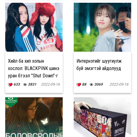
Хийл ба хип хопын
Интернэтийг шуугиулж
хослол: BLACKPINK шинэ
буй эмэгтэй айдолууд
уран бүтээл "Shut Down"-г
цацлаа
633
3831
2022-09-16
88
3069
2022-09-16