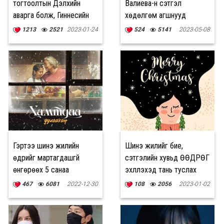
тогтоолтын Дэлхийн
Валиева-н сэтгэл
аварга болж, Гиннесийн
хөдөлгөм агшнууд
номд бичигдлээ
1213
2521
2023-01-24
524
5141
2023-05-08
Гэртээ шинэ жилийн
Шинэ жилийг бие,
өдрийг мартагдашгүй
сэтгэлийн хувьд ӨӨДРӨГ
өнгөрөөх 5 санаа
эхлүүлэхэд тань туслах
ЗӨВЛӨМЖҮҮД
467
6081
2022-12-30
108
2056
2023-01-02