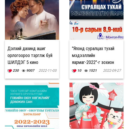
Дэлхий дахинд ашиг
"Японд суралцах тухай
орлогоороо тэргүүлж буй
мэдээллийн
ШИЛДЭГ 5 кино
яармаг-2022"-г зохион
байгуулна
230
9007
2022-11-03
10
1521
2022-09-27