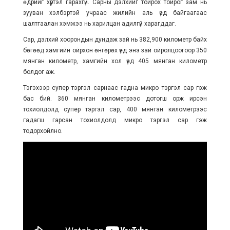
өдрийг хүртэл гарахгүй. Сарны дэлхийг тойрох тойрог зам нь
зууван хэлбэртэй учраас жилийн аль үед байгаагаас
шалтгаалан хэмжээ нь харилцан адилгүй харагддаг.
Сар, дэлхий хоорондын дундаж зай нь 382,900 километр байх
бөгөөд хамгийн ойрхон өнгөрөх үед энэ зай ойролцоогоор 350
мянган километр, хамгийн хол үед 405 мянган километр
болдог аж.
Тэгэхээр супер тэргэл сарнаас гадна микро тэргэл сар гэж
бас бий. 360 мянган километрээс дотогш орж ирсэн
тохиолдолд супер тэргэл сар, 400 мянган километрээс
гадагш гарсан тохиолдолд микро тэргэл сар гэж
тодорхойлно.