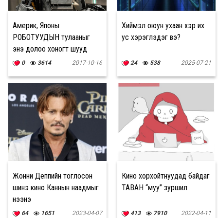
Америк, Японы
Хиймэл оюун ухаан хэр их
РОБОТУУДЫН тулааныг
ус хэрэглэдэг вэ?
энэ долоо хоногт шууд
дамжуулна
0
3614
2017-10-16
24
538
2025-07-21
Жонни Деппийн тоглосон
Кино хорхойтнуудад байдаг
шинэ кино Каннын наадмыг
ТАВАН “муу” зуршил
нээнэ
64
1651
2023-04-07
413
7910
2022-04-11