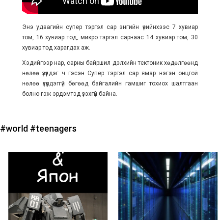
Энэ удаагийн супер тэргэл сар энгийн үеийнхээс 7 хувиар
том, 16 хувиар тод, микро тэргэл сарнаас 14 хувиар том, 30
хувиар тод харагдах аж.
Хэдийгээр нар, сарны байршил дэлхийн тектоник хөдөлгөөнд
нөлөө үзүүлдэг ч гэсэн Супер тэргэл сар ямар нэгэн онцгой
нөлөө үзүүлдэггүй бөгөөд байгалийн гамшиг тохиох шалтгаан
болно гэж эрдэмтэд үзэхгүй байна.
#world
#teenagers