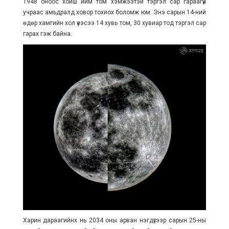
1948 оноос хойш ийм том хэмжээтэй тэргэл сар гараагүй
учраас амьдралд ховор тохиох боломж юм. Энэ сарын 14-ний
өдөр хамгийн хол үеэсээ 14 хувь том, 30 хувиар тод тэргэл сар
гарах гэж байна.
Харин дараагийнх нь 2034 оны арван нэгдүгээр сарын 25-ны