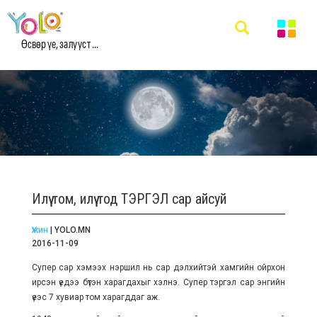
Өсвөр үе, залууст ...
Илүү том, илүү тод ТЭРГЭЛ сар айсуй
Үжин
| YOLO.MN
2016-11-09
Супер сар хэмээх нэршил нь сар дэлхийтэй хамгийн ойрхон
ирсэн үедээ бүтэн харагдахыг хэлнэ. Супер тэргэл сар энгийн
үеэс 7 хувиар том харагддаг аж.