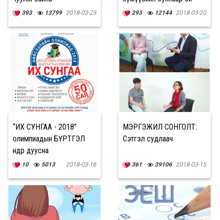
дахин амьдарсан”
393
13799
2018-03-23
293
12144
2018-03-20
“ИХ СУНГАА - 2018”
МЭРГЭЖИЛ СОНГОЛТ:
олимпиадын БҮРТГЭЛ
Сэтгэл судлаач
өнөөдөр дуусна
10
5013
2018-03-16
361
39106
2018-03-15