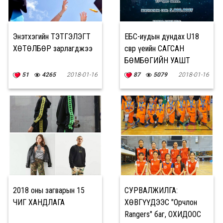
Энэтхэгийн ТЭТГЭЛЭГТ
ЕБС-иудын дундах U18
ХӨТӨЛБӨР зарлагджээ
өсвөр үеийн САГСАН
БӨМБӨГИЙН УАШТ
эхэллээ
51
4265
2018-01-16
87
5079
2018-01-16
2018 оны загварын 15
СУРВАЛЖИЛГА:
ЧИГ ХАНДЛАГА
ХӨВГҮҮДЭЭС "Орчлон
Rangers" баг, ОХИДООС