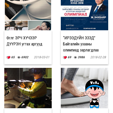
Өглөөг ЭРЧ ХҮЧЭЭР
“ИРЭЭДҮЙН ЭЗЭД”
ДҮҮРЭН угтах аргууд
Байгалийн ухааны
олимпиад зарлагдлаа
65
6902
2018-03-01
69
3986
2018-02-28