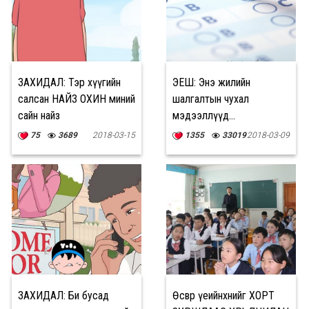
ЗАХИДАЛ: Тэр хүүгийн
ЭЕШ: Энэ жилийн
салсан НАЙЗ ОХИН миний
шалгалтын чухал
сайн найз
мэдээллүүд...
75
3689
2018-03-15
1355
33019
2018-03-09
ЗАХИДАЛ: Би бусад
Өсвөр үеийнхнийг ХОРТ