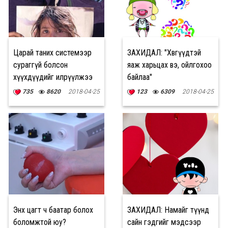
Царай таних системээр
ЗАХИДАЛ: "Хөвгүүдтэй
сураггүй болсон
яаж харьцах вэ, ойлгохоо
хүүхдүүдийг илрүүлжээ
байлаа"
735
8620
2018-04-25
123
6309
2018-04-25
Энх цагт ч баатар болох
ЗАХИДАЛ: Намайг түүнд
боломжтой юу?
сайн гэдгийг мэдсээр