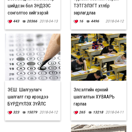
шийдсэн бол ЭНДЭЭС
ТЭТГЭЛЭГТ хөтөлбөр
сонголтоо хийгээрэй
зарлагдлаа
443
20366
2018-04-13
16
4496
2018-04-12
ЭЕШ: Шалгуулагч
Элсэлтийн ерөнхий
шалгалт өгөхөөр ирэхдээ
шалгалтын ХУВААРЬ
БҮРДҮҮЛЭХ ЗҮЙЛС
гарлаа
323
15079
2018-04-12
265
13218
2018-04-11