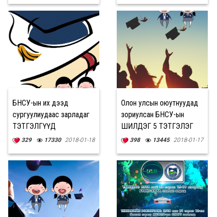
БНСУ-ын их дээд
Олон улсын оюутнуудад
сургуулиудаас зарладаг
зориулсан БНСУ-ын
ТЭТГЭЛГҮҮД
ШИЛДЭГ 5 ТЭТГЭЛЭГ
329
17330
2018-01-18
398
13445
2018-01-17