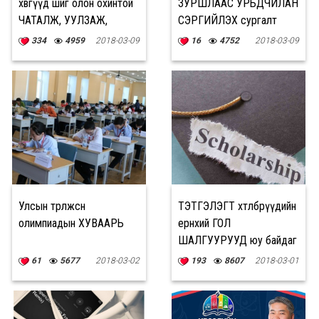
хөвгүүд шиг олон охинтой
ЗУРШЛААС УРЬДЧИЛАН
ЧАТАЛЖ, УУЛЗАЖ,
СЭРГИЙЛЭХ сургалт
ХАРИЛЦААГАА ТАСАЛЖ
зохион байгууллаа
334
4959
2018-03-09
16
4752
2018-03-09
үзээгүй
Улсын төрөлжсөн
ТЭТГЭЛЭГТ хөтөлбөрүүдийн
олимпиадын ХУВААРЬ
ерөнхий ГОЛ
ШАЛГУУРУУД юу байдаг
вэ?
61
5677
2018-03-02
193
8607
2018-03-01