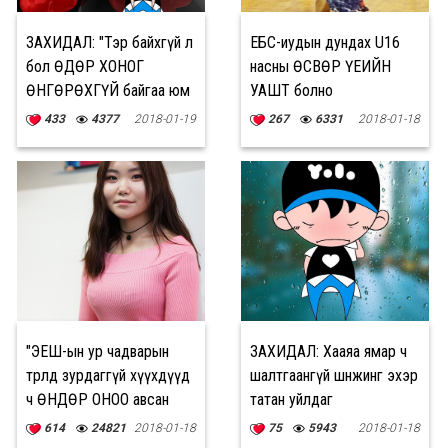
ЗАХИДАЛ: "Тэр байхгүй л
ЕБС-иудын дундах U16
бол ӨДӨР ХОНОГ
насны ӨСВӨР ҮЕИЙН
ӨНГӨРӨХГҮЙ байгаа юм
УАШТ болно
шиг…"
433
4377
2018-01-19
267
6331
2018-01-18
"ЭЕШ-ын ур чадварын
ЗАХИДАЛ: Хааяа ямар ч
төрөлд зурдаггүй хүүхдүүд
шалтгаангүй шөнөжингөө эхэр
ч ӨНДӨР ОНОО авсан
татан уйлдаг
байдаг"
614
24821
2018-01-18
75
5943
2018-01-18