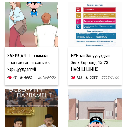
ЗАХИДАЛ: Тэр намайг
НҮБ-ын Залуучуудын
эрэгтэй гэсэн хэнтэй ч
Зөвлөх Хороонд 15-23
харьцуулдаггүй
НАСНЫ ШИНЭ
ГИШҮҮДИЙГ урьж байна
48
4692
2018-04-06
123
6028
2018-04-06