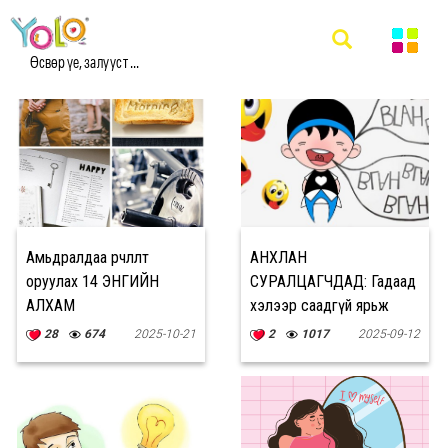
#TEENAGERS МЭДЭЭ
Өсвөр үе, залууст ...
Амьдралдаа өөрчлөлт
АНХЛАН
оруулах 14 ЭНГИЙН
СУРАЛЦАГЧДАД: Гадаад
АЛХАМ
хэлээр саадгүй ярьж
сурах ШИЛДЭГ 4 АРГА
28
674
2025-10-21
2
1017
2025-09-12