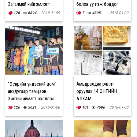
Загалмай нийгэмлэгт
болов уу гэж боддог
нэгдлээ
176
6894
2018-01-09
7
4805
2018-01-09
“Өсвөрийн үндэсний цом”
Амьдралдаа өөрчлөлт
анхдугаар тэмцээн
оруулах 14 ЭНГИЙН
Хэнтий аймагт эхэллээ
АЛХАМ
126
3621
2018-01-08
101
7686
2018-01-08