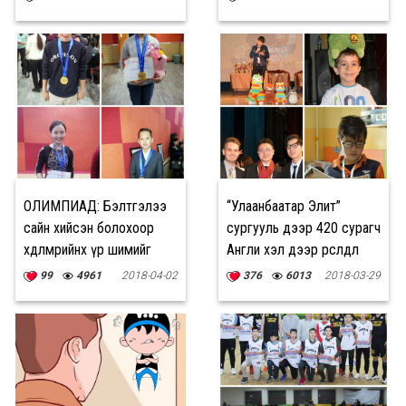
ОЛИМПИАД: Бэлтгэлээ
“Улаанбаатар Элит”
сайн хийсэн болохоор
сургууль дээр 420 сурагч
хөдөлмөрийнхөө үр шимийг
Англи хэл дээр өрсөлдлөө
хүртлээ
99
4961
2018-04-02
376
6013
2018-03-29