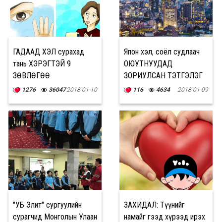
ГАДААД ХЭЛ сурахад
Япон хэл, соёл судлаач
тань ХЭРЭГТЭЙ 9
ОЮУТНУУДАД
ЗӨВЛӨГӨӨ
ЗОРИУЛСАН ТЭТГЭЛЭГ
зарлагдлаа
1276
36047
2018-01-10
116
4634
2018-01-09
"УБ Элит" сургуулийн
ЗАХИДАЛ: Түүнийг
сурагчид Монголын Улаан
намайг гээд хүрээд ирэх