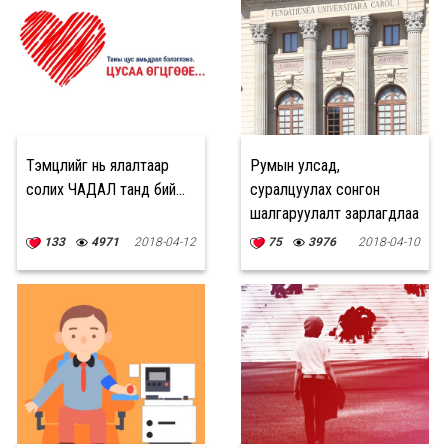
Тэмцлийг нь ялалтаар
Румын улсад,
солих ЧАДАЛ танд бий...
суралцуулах сонгон
шалгаруулалт зарлагдлаа
133
4971
2018-04-12
75
3976
2018-04-10