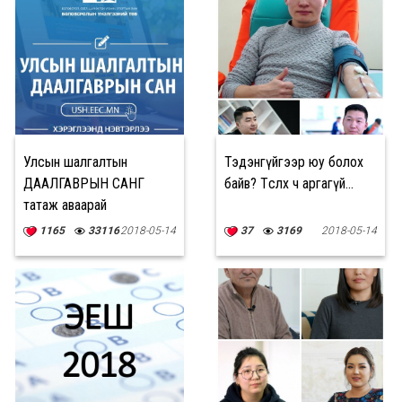
Улсын шалгалтын
Тэдэнгүйгээр юу болох
ДААЛГАВРЫН САНГ
байв? Төсөөлөх ч аргагүй...
татаж аваарай
1165
33116
2018-05-14
37
3169
2018-05-14