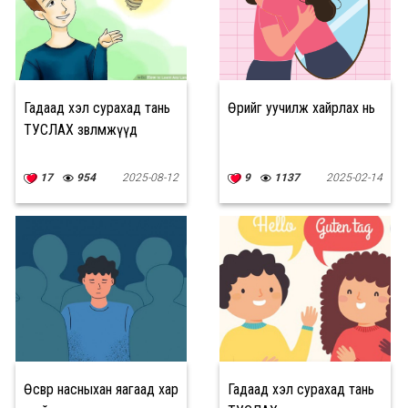
Гадаад хэл сурахад тань
Өөрийгөө уучилж хайрлах нь
ТУСЛАХ зөвлөмжүүд
17
954
2025-08-12
9
1137
2025-02-14
Өсвөр насныхан яагаад хар
Гадаад хэл сурахад тань