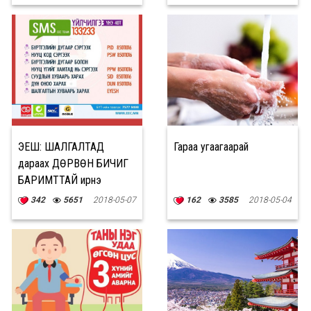
ЭЕШ: ШАЛГАЛТАД
Гараа угаагаарай
дараах ДӨРВӨН БИЧИГ
БАРИМТТАЙ ирнэ
342
5651
2018-05-07
162
3585
2018-05-04