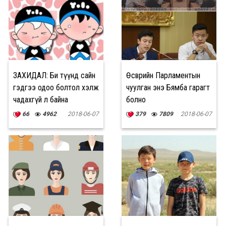
ЗАХИДАЛ: Би түүнд сайн
Өсвөрийн Парламентын
гэдгээ одоо болтол хэлж
чуулган энэ Бямба гарагт
чадахгүй л байна
болно
66
4962
2018-06-07
379
7809
2018-06-07