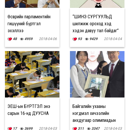
Өсвөрийн парламентийн
“ШИНЭ СУРГУУЛЬД
гишүүний бүртгэл
шилжиж ороход хэд
эхэллээ
хэдэн давуу тал байдаг”
48
4959
2018-04-06
93
9429
2018-04-04
ЭЕШ-ын БҮРТГЭЛ энэ
Байгалийн ухааны
сарын 16-нд ДУУСНА
нэгдмэл хичээлийн
анхдугаар олимпиадын
дүн гарлаа
17
3699
2018-04-03
311
3347
2018-04-03