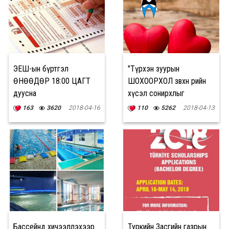
ЭЕШ-ын бүртгэл
"Түрхэн зуурын
ӨНӨӨДӨР 18:00 ЦАГТ
ШОХООРХОЛ зөвхөн өөрийн
дуусна
хүсэл сонирхлыг
харгалздаг"
163
3620
2018-04-16
110
5262
2018-04-13
Бассейнд хичээллэхээр
Туркийн Засгийн газрын