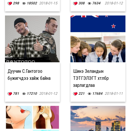
Дархан-Уул аймгийн баг
298
18502
2018-01-15
308
7634
2018-01-12
АВАРГАЛЛАА
Дуучин С.Гантогоо
Шинэ Зеландын
бүжигчдээ хайж байна
ТЭТГЭЛЭГТ хөтөлбөр
зарлагдлаа
781
17210
2018-01-12
221
17684
2018-01-11