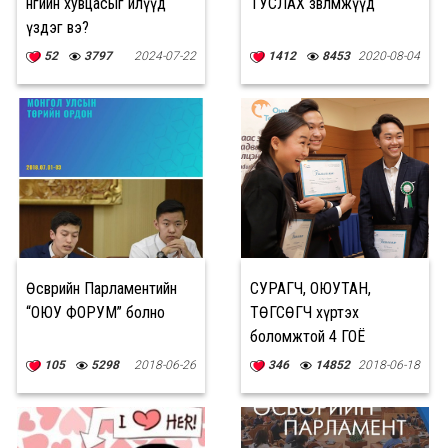
өнгийн хувцасыг илүүд
ТУСЛАХ зөвлөмжүүд
үздэг вэ?
52
3797
2024-07-22
1412
8453
2020-08-04
Өсвөрийн Парламентийн
СУРАГЧ, ОЮУТАН,
“ОЮУ ФОРУМ” болно
ТӨГСӨГЧ хүртэх
боломжтой 4 ГОЁ
ТЭТГЭЛЭГ
105
5298
2018-06-26
346
14852
2018-06-18