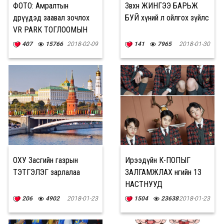
ФОТО: Амралтын
Зөвхөн ЖИНГЭЭ БАРЬЖ
өдрүүдэд заавал зочлох
БУЙ хүний л ойлгох зүйлс
VR PARK ТОГЛООМЫН
ТӨВ
407
15766
2018-02-09
141
7965
2018-01-30
ОХУ Засгийн газрын
Ирээдүйн К-ПОПЫГ
ТЭТГЭЛЭГ зарлалаа
ЗАЛГАМЖЛАХ өнөөгийн 13
НАСТНУУД
206
4902
2018-01-23
1504
23638
2018-01-23