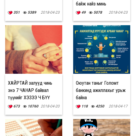
байж найз минь
үерхчихсэн
351
5389
2018-04-23
49
5078
2018-04-23
ХАЙРТАЙ залууд чинь
Оюутан таныг Голомт
энэ 7 ЧАНАР байвал
банкинд ажиллахыг урьж
түүнийг ХЭЗЭЭ Ч БҮҮ
байна
АЛД
673
10760
2018-04-20
118
4250
2018-04-17