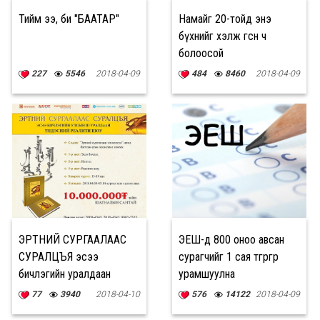
Тийм ээ, би "БААТАР"
Намайг 20-тойд энэ
бүхнийг хэлж өгсөн ч
болоосой
227
5546
2018-04-09
484
8460
2018-04-09
ЭРТНИЙ СУРГААЛААС
ЭЕШ-д 800 оноо авсан
СУРАЛЦЪЯ эсээ
сурагчийг 1 сая төгрөгөөр
бичлэгийн уралдаан
урамшуулна
зарлагдлаа
77
3940
2018-04-10
576
14122
2018-04-09