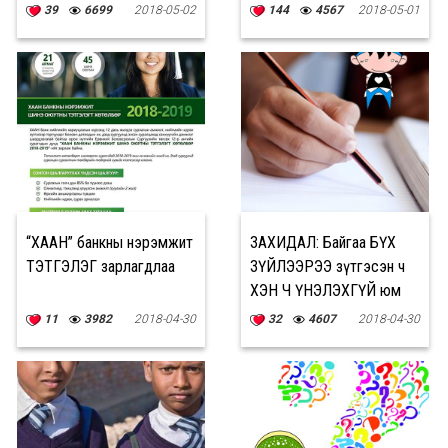
вэ?"
39
6699
2018-05-02
144
4567
2018-05-01
“ХААН” банкны нэрэмжит
ЗАХИДАЛ: Байгаа БҮХ
ТЭТГЭЛЭГ зарлагдлаа
ЗҮЙЛЭЭРЭЭ зүтгэсэн ч
ХЭН Ч ҮНЭЛЭХГҮЙ юм
11
3982
2018-04-30
32
4607
2018-04-30