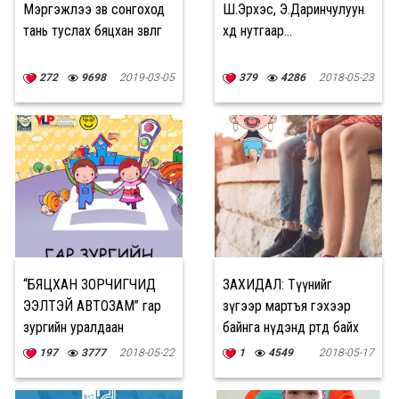
Мэргэжлээ зөв сонгоход
Ш.Эрхэс, Э.Даринчулуун
тань туслах бяцхан зөвлөгөө
хөдөө нутгаар...
272
9698
2019-03-05
379
4286
2018-05-23
“БЯЦХАН ЗОРЧИГЧИД
ЗАХИДАЛ: Түүнийг
ЭЭЛТЭЙ АВТОЗАМ” гар
зүгээр мартъя гэхээр
зургийн уралдаан
байнга нүдэнд өртөөд байх
зарлагдлаа
юм
197
3777
2018-05-22
1
4549
2018-05-17