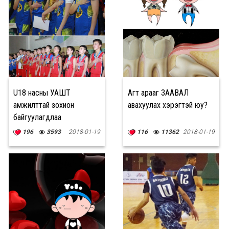
U18 насны УАШТ
Агт арааг ЗААВАЛ
амжилттай зохион
авахуулах хэрэгтэй юу?
байгуулагдлаа
196
3593
2018-01-19
116
11362
2018-01-19