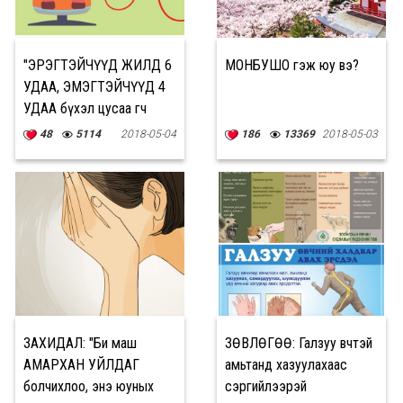
"ЭРЭГТЭЙЧҮҮД ЖИЛД 6
МОНБУШО гэж юу вэ?
УДАА, ЭМЭГТЭЙЧҮҮД 4
УДАА бүхэл цусаа өгч
ДОНОР болох
48
5114
2018-05-04
186
13369
2018-05-03
боломжтой"
ЗАХИДАЛ: "Би маш
ЗӨВЛӨГӨӨ: Галзуу өвчтэй
АМАРХАН УЙЛДАГ
амьтанд хазуулахаас
болчихлоо, энэ юуных
сэргийлээрэй