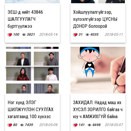
ЭЕШ-д нийт 43846
Хойшлуулалгүйгээр,
ШАЛГУУЛАГЧ
хүлээлгүйгээр ЦУСНЫ
бүртгүүлжээ
ДОНОР болоорой
100
3821
2018-05-14
31
4035
2018-05-11
Нэг хүнд ЭЛЭГ
ЗАХИДАЛ: Надад маш их
ШИЛЖҮҮЛЭН СУУЛГАХ
ХҮСЭЛ ЗОРИЛГО байгаа ч
хагалгаанд 100 хүнээс
юу ч АМЖИХГҮЙ байна
БЭЛЭГЛЭСЭН ЦУС
80
7439
2018-05-09
141
4698
2018-05-07
хэрэглэдэг