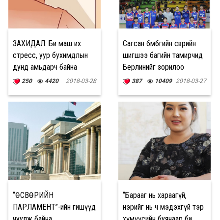
ЗАХИДАЛ: Би маш их
Сагсан бөмбөгийн өсвөрийн
стресс, уур бухимдлын
шигшээ багийн тамирчид
дунд амьдарч байна
Берлинийг зорилоо
250
4420
2018-03-28
387
10409
2018-03-27
“ӨСВӨРИЙН
“Барааг нь хараагүй,
ПАРЛАМЕНТ”-ийн гишүүд
нэрийг нь ч мэдэхгүй тэр
чуулж байна
хүмүүсийн буянаар би