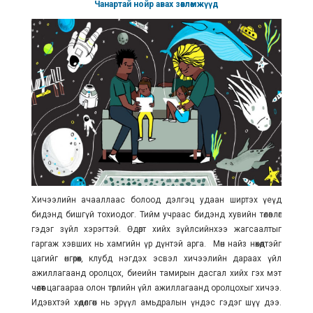
Чанартай нойр авах зөвлөмжүүд
Хичээлийн ачааллаас болоод дэлгэц удаан ширтэх үеүд
бидэнд бишгүй тохиодог. Тийм учраас бидэнд хувийн төлөвлөгөө
гэдэг зүйл хэрэгтэй. Өдөрт хийх зүйлсийнхээ жагсаалтыг
гаргаж хэвших нь хамгийн үр дүнтэй арга. Мөн найз нөхөдтэйгөө
цагийг өнгөрөөх, клубд нэгдэх эсвэл хичээлийн дараах үйл
ажиллагаанд оролцох, биеийн тамирын дасгал хийх гэх мэт
чөлөөт цагаараа олон төрлийн үйл ажиллагаанд оролцохыг хичээ.
Идэвхтэй хөдөлгөөн нь эрүүл амьдралын үндэс гэдэг шүү дээ.