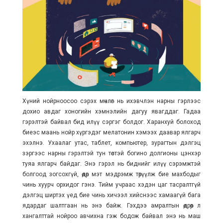
Хүний нойрноосоо сэрэх мөчлөг нь ихэвчлэн нарны гэрлээс
дохио авдаг хоногийн хэмнэлийн дагуу явагддаг. Гадаа
гэрэлтэй байвал бид илүү сэргэг болдог. Харанхуй болоход
биеэс маань нойр хүргэдэг мелатонин хэмээх даавар ялгарч
эхэлнэ. Ухаалаг утас, таблет, компьютер, зурагтын дэлгэц
зэргээс нарны гэрэлтэй тун төстэй богино долгионы цэнхэр
туяа ялгарч байдаг. Энэ гэрэл нь биднийг илүү сэрэмжтэй
болгоод зогсохгүй, өдөр мэт мэдрэмж төрүүлж бие махбодыг
чинь хуурч орхидог гэнэ. Тийм учраас хэдэн цаг тасралтгүй
дэлгэц ширтэх үед бие чинь хичээл хийснээс хамаагүй бага
ядардаг шалтгаан нь энэ байж. Гэхдээ амралтын өдрөөр л
хангалттай нойроо авчихна гэж бодож байвал энэ нь маш