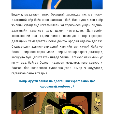
Бидэнд мэдээлэл авах, бусадтай харилцах гэх мэтчилэн
дэлгэцтэй ойр байх олон шалтгаан бий. Ялангуяа өнгөрсөн хоёр
жилийн хугацаанд үргэлжилсэн хөл хорионоос үүдэн бидний
дэлгэцийн хэрэглээ хэд дахин нэмэгдсэн. Дэлгэцийн
хэрэглээний цаг хэдий чинээ нэмэгдэнэ тэр хэрээрээ
дэлгэцийн хамааралтай болж донтох эрсдэл өндөр байдаг аж.
Судлаачдын дүгнэснээр хүний хамгийн эрч хүчтэй байх үе
болон нойрноос сэрэх мөчлөг, нойрны чанар зэрэгт дэлгэцэд
зарцуулж буй цаг ихээхэн нөлөөлдөг байна. Тэгэхээр найз минь уг
нь унтаад байгаа боловч ядарсан мэдрэмж төрсөн хэвээр л
байгаа бол зовлонгоо хуваалцацгаая. Ямар ч асуудалд
гаргалгаа байж л таарна.
Нойр муутай байгаа нь дэлгэцийн хэрэглээний цаг
ихэссэнтэй холбоотой