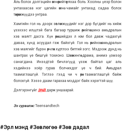
Аль болох дэлгэцийн өмнө өөрийгөө уяхаа боль. Хоолны үеэр болон
унтахаасаа нэг цагийн өмнө чамайг унтахад садаа болох
төхөөрөмжүүдээ унтраа.
Хамгийн гол нь дээрх зөвлөмжүүдийг нэг дор бүгдийг нь хийж
үзэхээс илүүтэй бага багаар туршиж өөрийгөө шинэ амьдралын
хэв маягт дасга. Хүн өөрөө шийдэх л юм бол давж чадахгүй
даваа, хүнд асуудал гэж байхгүй. Гол нь өөрийнхөө амьдралын
хэв маягийг бүрэн өөрчлөх хүртлээ битгий зогс. Мэдээж дунд нь
шантрах үе бишгүй тохионо. Шөнөжингөө драма, анимэ үзмээр
санагдана. Инээдтэй бичлэгүүд үзэж байтал цаг аль
хэдийнээ хоёр гурав болчихдог үе ч бий. Амьдрал
таамаглашгүй. Тэглээ гээд чи ч өөрөө таамаглашгүй байж
болохгүй. Хэзээ даам гарахаа мэддэг байх хэрэгтэй шүү.
Дэлгэрэнгүйг
ЭНД
дарж уншаарай.
Эх сурвалж:
Teensandtech
#Эрүүл мэнд
#Зөвлөгөө
#Зөв дадал