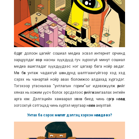
Өдөрт долоон цагийг сошиал медиа эсвэл интернет орчинд
зарцуулдаг өсвөр насны хүүхдүүд гуч хүрэхгүй минут сошиал
медиа ашигладаг хүүхдүүдээс нэг цагаар бага нойр авдаг.
Мөн бөх унтаж чадахгүй шөнө дунд шалтгаангүйгээр хэд хэд
сэрэх нь чанартай нойр авах боломжоо алдахад хүргэдэг.
Тэгэхээр утасныхаа “унтлагын горим”-ыг идэвхжүүлж өөрийгөө
хянах нь хожим үүсч болох эрсдэлээс өөрийгөө хамгаалах энгийн
арга юм. Дэлгэцийн хамаарал зөвхөн биед чинь сөргөөр нөлөөлөөд
зогсохгүй сэтгэцэд чинь хүртэл муугаар нөлөөлөх аюултай.
Унтах ба сэрэх мөчлөгт дэлгэц хэрхэн нөлөөлдөг вэ?