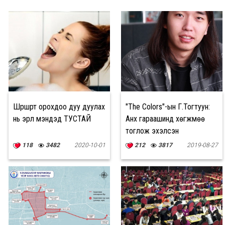
Шүршүүрт орохдоо дуу дуулах
"The Colors"-ын Г.Тогтуун:
нь эрүүл мэндэд ТУСТАЙ
Анх гараашинд хөгжмөө
тоглож эхэлсэн
118
3482
2020-10-01
212
3817
2019-08-27