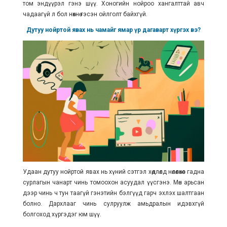
том эндүүрэл гэнэ шүү. Хоногийн нойроо хангалттай авч
чадаагүй л бол нөхнө гэсэн ойлголт байхгүй.
Дутуу нойртой явах нь чамайг ямар үр дагаварт хүргэх вэ?
Удаан дутуу нойртой явах нь хүний сэтгэл хөдлөлд нөлөөлөхөөс гадна
сурлагын чанарт чинь томоохон асуудал үүсгэнэ. Мөн арьсан
дээр чинь ч тун таагүй гэнэтийн бэлгүүд гарч эхлэх шалтгаан
болно. Дархлааг чинь сулруулж амьдралын идэвхгүй
болгоход хүргэдэг юм шүү.