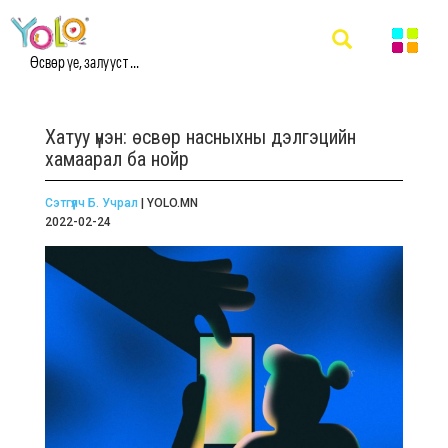
Өсвөр үе, залууст ...
Хатуу үнэн: өсвөр насныхны дэлгэцийн
хамаарал ба нойр
Сэтгүүлч Б. Учрал
| YOLO.MN
2022-02-24