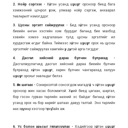
2. Нойр сэргээх -
Хүйтэн усанд шүршүүрт орсноор биед бага
хэмжээний цочрол үүсэж, улмаар нойр сэргэж, анхаарал
төвлөрөлт нэмэгддэг.
3. Цусны эргэлт сайжруулах -
Бид хүйтэн усанд орсноор
биеийн өнгөн хэсгийн хэм буурдаг бөгөөд бие махбод
хэвийн хэмээ хадгалахын тулд цусны эргэлтийг илүү
хурдасгаж өгдөг байна. Тиймээс хүйтэн шүршүүрт орох нь цусны
эргэлтийг сайжруулах хамгийн үр дүнтэй арга гэгддэг.
4. Дасгал хийсний дараа булчин булрахад -
Дасгалжуулагчид дасгал хийсний дараа биеийн булчин
булрахад хүйтэн шүршүүрт, харин булчин чангарахад халуун
шүршүүрт орохыг зөвлөдөг билээ.
5. Өөх шатаах -
Сонирхолтой сонсогдож магадгүй ч хүйтэн шүршүүрт
орсноор жин хасах боломжтой. Хүний биед цагаан, шаргал,
бор гэсэн гурван төрлийн өөхний эс байдаг бөгөөд хүйтэн
усанд орох нь бор өөрийг шатаах давуу талтай. Энэ төрлийн
өөх хүзүү, мөр хэсгээр түлхүү байх аж.
6. Үс болон арьсыг гялалзуулах -
Хэдийгээр хүйтэн шүршүүрт