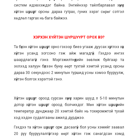
систем идэвхэждэг байна. Энгийнээр тайлбарлавал хүмүүс
хүйтэн шүршүүрт орсны дараа гутрах, гуних зэрэг сөрөг сэтгэл
хөдлөл гаргах нь бага байжээ.
ХЭРХЭН ХҮЙТЭН ШҮРШҮҮРТ ОРОХ ВЭ?
Та бүхэн хүйтэн шүршүүрт орно гэхээр
биеэ угааж дуусах хүртлээ
хүв
хүйтэн усанд зогсоно гэж айж магадгүй. Гэхдээ ингэх
шаардлагагүй гэнэ. Мэргэжилтнүүдийн зөвлөж буйгаар та
эхлээд халуун бүлээн буюу өөрт тухтай хэмтэй усанд орсны
дараа 30 секундээс 2 минутын туршид усны хэмээ бууруулж,
хүйтэн болгох хэрэгтэй гэнэ.
Хүйтэн шүршүүрт ороод сурсан хүмүүс харин шууд л 5-10 минутын
дотор хүйтэн шүршүүрт ороод болчихдог. Мөн хүйтэн шүршүүрийн
температур дунджаар 20 хэмтэй байх нь тохиромжтой тухай
хэд хэдэн судалгааны ажилд дурджээ.
Гэхдээ та хүйтэн шүршүүрт орж дасаагүй бол усны хэмийг заавал
20 руу бууруулалгүйгээр өөрт хүйтэн гэж санагдсан хэмд