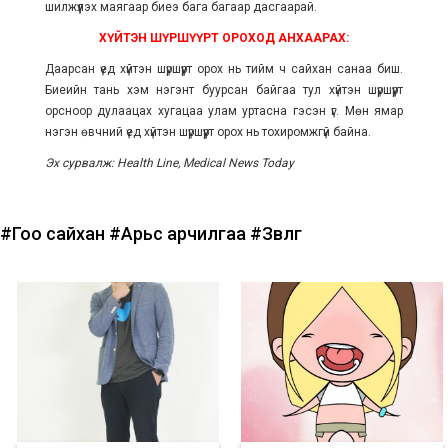
шилжүүлэх маягаар биеэ бага багаар дасгаарай.
ХҮЙТЭН ШҮРШҮҮРТ ОРОХОД АНХААРАХ:
Даарсан үед хүйтэн шүршүүрт орох нь тийм ч сайхан санаа биш.
Биеийн тань хэм нэгэнт буурсан байгаа тул хүйтэн шүршүүрт
орсноор дулаацах хугацаа улам уртасна гэсэн үг.
Мөн ямар
нэгэн өвчний үед хүйтэн шүршүүрт орох нь тохиромжгүй байна.
Эх сурвалж: Health Line, Medical News Today
#Гоо сайхан
#Арьс арчилгаа
#Зөвлөгөө