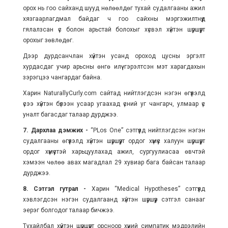
орох нь гоо сайханд шууд нөлөөлдөг тухай судалгааны ажил
хязгаарлагдмал байдаг ч гоо сайхны мэргэжилтнүүд
гялалзсан үс болон арьстай болохыг хүсвэл хүйтэн шүршүүрт
орохыг зөвлөдөг.
Дээр дурдсанчлан хүйтэн усанд ороход цусны эргэлт
хурдасдаг учир арьсны өнгө илүү гэрэлтсэн мэт харагдахын
зэрэгцээ чангардаг байна.
Харин NaturallyCurly.com сайтад нийтлэгдсэн нэгэн өгүүлэлд
үсээ хүйтэн бүлээн усаар угаахад үсний уг чангарч, улмаар үс
уналт багасдаг талаар дурджээ.
7. Дархлаа дэмжих -
“PLos One” сэтгүүлд нийтлэгдсэн нэгэн
судалгааны өгүүлэлд хүйтэн шүршүүрт ордог хүмүүс халуун шүршүүрт
ордог хүмүүстэй харьцуулахад ажил, сургуулиасаа өвчтэй
хэмээн чөлөө авах магадлал 29 хувиар бага байсан талаар
дурджээ.
8. Сэтгэл гутрал -
Харин “Medical Hypotheses” сэтгүүлд
хэвлэгдсэн нэгэн судалгаанд хүйтэн шүршүүр сэтгэл санааг
эерэг болгодог талаар бичжээ.
Тухайлбал хүйтэн шүршүүрт орсноор хүний симпатик мэдрэлийн