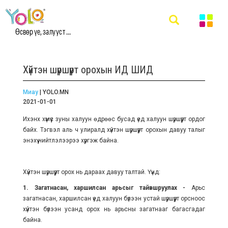
Өсвөр үе, залууст ...
Хүйтэн шүршүүрт орохын ИД ШИД
Миау
| YOLO.MN
2021-01-01
Ихэнх хүмүүс зуны халуун өдрөөс бусад үед халуун шүршүүрт ордог
байх. Тэгвэл аль ч улиралд хүйтэн шүршүүрт орохын давуу талыг
энэхүү нийтлэлээрээ хүргэж байна.
Хүйтэн шүршүүрт орох нь дараах давуу талтай. Үүнд:
1. Загатнасан, харшилсан арьсыг тайвшруулах -
Арьс
загатнасан, харшилсан үед халуун бүлээн устай шүршүүрт орсноос
хүйтэн бүлээн усанд орох нь арьсны загатнааг багасгадаг
байна.