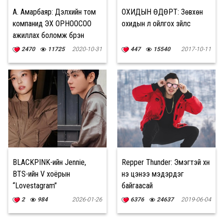
А. Амарбаяр: Дэлхийн том
ОХИДЫН ӨДӨРТ: Зөвхөн
компанид ЭХ ОРНООСОО
охидын л ойлгох зүйлс
ажиллах боломж бүрэн
байна
2470
11725
2020-10-31
447
15540
2017-10-11
BLACKPINK-ийн Jennie,
Repper Thunder: Эмэгтэй хүн
BTS-ийн V хоёрын
үнэ цэнээ мэдэрдэг
“Lovestagram”
байгаасай
2
984
2026-01-26
6376
24637
2019-06-04