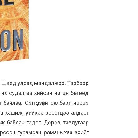
-нд Швед улсад мэндэлжээ. Тэрбээр
 их судалгаа хийсэн нэгэн бөгөөд
байлаа. Сэтгүүлзүйн салбарт нэрээ
а хашиж, үүнийхээ зэрэгцээ алдарт
ж байсан гэдэг. Дөрөв, тавдугаар
Ларссон гурамсан романыхаа эхийг