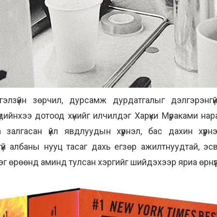
тгэлзүйн зөрчил, дурсамж дурдатгалыг дэлгэрэнгү
үүдийнхээ дотоод хүнийг илчилдэг Харүки Мүраками на
залгасан үйл явдлуудын хүүрнэл, бас дахин хүүрнэл
й албаны нууц тасаг дахь егзөр ажилтнуудтай, эсв
эг өрөөнд аминд тулсан хэргийг шийдэхээр яриа өрнүүл