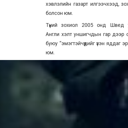
хэвлэлийн газарт илгээчхээд, зо
болсон юм.
Түүний зохиол 2005 онд Швед 
Англи хэлт уншигчдын гар дээр о
буюу “эмэгтэйчүүдийг үзэн яддаг 
юм.