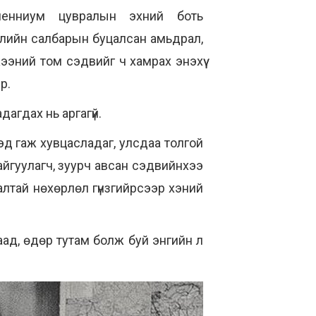
ленниум цувралын эхний боть
лийн салбарын буцалсан амьдрал,
ээний том сэдвийг ч хамрах энэхүү
эр.
агдах нь аргагүй.
эд гаж хувцасладаг, улсдаа толгой
айгуулагч, зуурч авсан сэдвийнхээ
алтай нөхөрлөл гүнзгийрсээр хэний
ад, өдөр тутам болж буй энгийн л