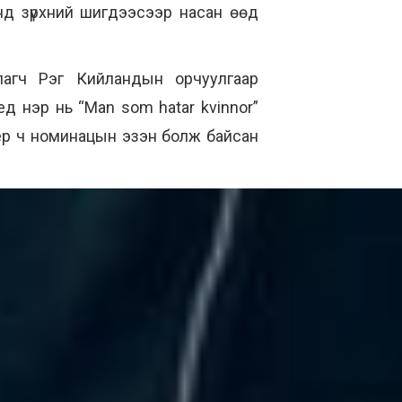
онд зүрхний шигдээсээр насан өөд
лагч Рэг Кийландын орчуулгаар
д нэр нь “Mаn som hatar kvinnor”
хоёр ч номинацын эзэн болж байсан