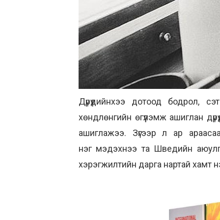
Дүрүүдийнхээ дотоод бодрол, сэ
хөндлөнгийн өгүүлэмж ашиглан дүр
ашиглажээ. Зүгээр л ар араасаа 
нэг мэдэхнээ та Шведийн аюулгү
хэрэгжилтийн дарга нартай хамт н