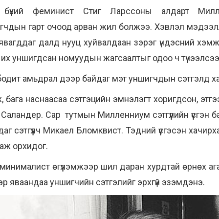
өө бүхий феминист Стиг Ларссоны алдарт Мил
игчдын гарт очоод арван жил болжээ. Хэвлэл мэдээл
явагддаг далд нууц хуйвалдаан зэрэг үндэсний хэмж
 их уншигдсан номуудын жагсаалтыг одоо ч түүчээлсэ
бодит амьдрал дээр байдаг мэт уншигчдын сэтгэлд хад
 бага наснаасаа сэтгэцийн эмнэлэгт хоригдсон, этгэ
аландер. Сар тутмын Милленниум сэтгүүлийн үүсгэн б
аг сэтгүүлч Микаел Бломквист. Тэдний үүсгэсэн хачирх
гаж орхидог.
минималист өгүүлэмжээр шил даран хурдтай өрнөх ага
сээр яваандаа уншигчийн сэтгэлийг эрхгүй эзэмдэнэ.