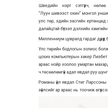
Шведийн нэрт сэтгүүлч, нөл
“Луун шивээст охин” монгол унш
улс төр, эдийн засгийн ертөнцөд 
далайцтай бүтээл дэлхийн хамгийн
Милленниум цувралд гардаг дүрүүд 
Улс төрийн бодлогын золиос болж,
цохих компьютерын хакер Лизбет С
араас нойр хоолоо умартан махард
ч төсөөлөмгүй адал явдал руу шун
Романы үйл явдал Стиг Ларссоны 
зүйлсийг ар араас нь тоочиж өгүүл