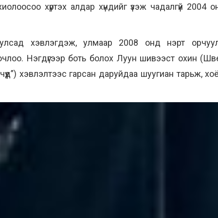
хиолоосоо хүртэх алдар хүндийг үзэж чадалгүй 2004 
улсад хэвлэгдэж, улмаар 2008 онд нэрт орчуу
члоо. Нэгдүгээр боть болох Луун шивээст охин (Шве
эрчүүд”) хэвлэлтээс гарсан даруйдаа шуугиан тарьж, 