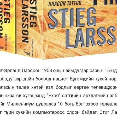
л Стиг-Эрланд Ларссон 1954 оны наймдугаар сарын 15
рдугаар дайн болоод нацист бүлгэмүүдийн тухай нөр
лахын төлөө хүчтэй үзэл бодлыг өөртөө төлөвшүүлсэн 
хаа сүүл хугацаанд “Expo” сэтгүүлийн эрхлэгчийн алб
нийг Милленниум цувралаа 10 боть болгохоор төлөвлө
г түүний хувийн компьютероос олсон байдаг. Стиг 