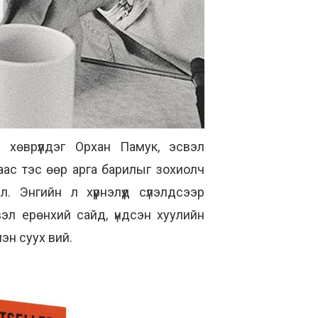
й хөврүүлдэг Орхан Памук, эсвэл
раас тэс өөр арга барилыг зохиолч
. Энгийн л хүүрнэлүүд сүлэлдсээр
эл ерөнхий сайд, үндсэн хуулийн
эн суух вий.