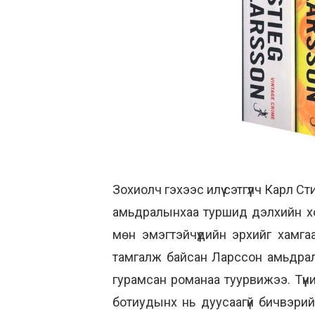
Зохиолч гэхээс илүү сэтгүүлч Кар
амьдралынхаа туршид дэлхийн хоё
мөн эмэгтэйчүүдийн эрхийг хамгаа
тамгалж байсан Ларссон амьдралын
гурамсан романаа туурвижээ. Түү
ботиудынх нь дуусаагүй бичвэрий