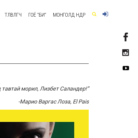
ТӨЛӨВЛӨГЧ
ГОЁ "БИ"
МОНГОЛД ӨНӨӨДӨР
 тавтай морил, Лизбет Саландер
!”
-
Марио Варгас Лоза,
El Pais