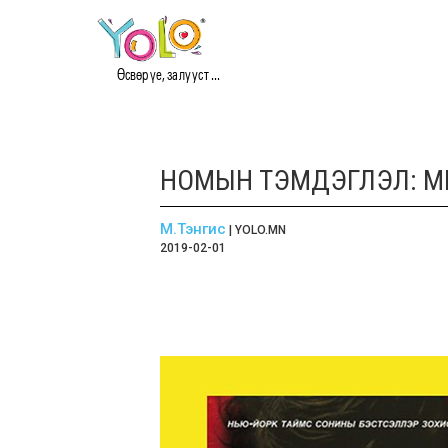
Өсвөр үе, залууст ...
НОМЫН ТЭМДЭГЛЭЛ: МИ
М.Тэнгис
| YOLO.MN
2019-02-01