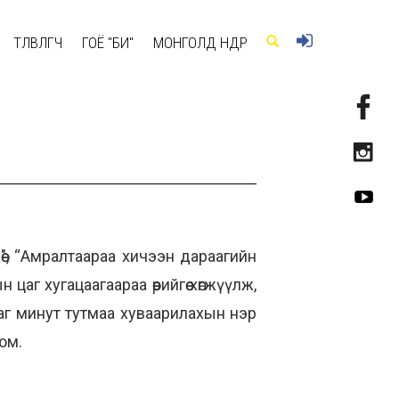
ТӨЛӨВЛӨГЧ
ГОЁ "БИ"
МОНГОЛД ӨНӨӨДӨР
өө", “Амралтаараа хичээн дараагийн
г хугацаагаараа өөрийгөө хөгжүүлж,
, цаг минут тутмаа хуваарилахын нэр
юм.