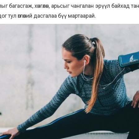
ыг багасгаж, хөнгөлөн, арьсыг чангалан эрүүл байхад т
дог тул өглөөний дасгалаа бүү мартаарай.