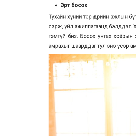
Эрт босох
Тухайн хүний тэр өдрийн ажлын бүт
сэрж, үйл ажиллагаанд бэлддэг. Х
гэмгүй биз. Босох унтах хоёрын за
амрахыг шаарддаг тул энэ үеэр амр