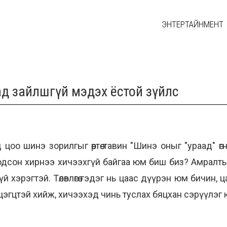
ЭНТЕРТАЙНМЕНТ
ахад зайлшгүй мэдэх ёстой зүйлс
оо шинэ зорилгыг өөртөө тавин "Шинэ оныг "ураад" өгн
сон хирнээ хичээхгүй байгаа юм биш биз? Амралтын ца
шгүй хэрэгтэй. Төлөвлөгөө гэдэг нь цаас дүүрэн юм бичин
цэгцтэй хийж, хичээхэд чинь туслах бяцхан сэрүүлэг 