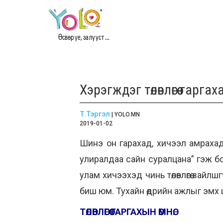
Өсвөр үе, залууст ...
Хэрэгждэг төлөвлөгөө гарг
Т.Тэргэл
| YOLO.MN
2019-01-02
Шинэ он гарахад, хичээл амрахад ц
улиралдаа сайн суралцана” гэж бод
улам хичээхэд чинь төлөвлөгөө зайл
биш юм. Тухайн өдрийн ажлыг эмх 
ТӨЛӨВЛӨГӨӨ ГАРГАХЫН ӨМНӨ: