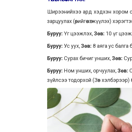
Ширээнийхээ ард хэдхэн хором суугаа
зарцуулах (өөрийгөө хөгжүүлэх) хэрэг
Буруу:
Үг цээжлэх,
Зөв:
10 үг цээж
Буруу:
Ус уух,
Зөв:
8 аяга ус балга 
Буруу:
Сурах бичиг унших,
Зөв:
Сур
Буруу:
Ном унших, орчуулах,
Зөв:
С
зүйлсээ тодорхой (Зөв хэлбэрээр)