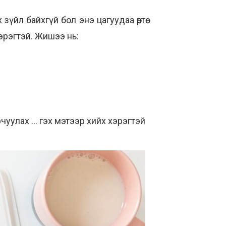
зүйл байхгүй бол энэ цагуудаа өөртөө
 хэрэгтэй. Жишээ нь:
уулах ... гэх мэтээр хийх хэрэгтэй