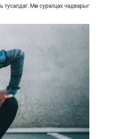
ань тусалдаг. Мөн суралцах чадварыг