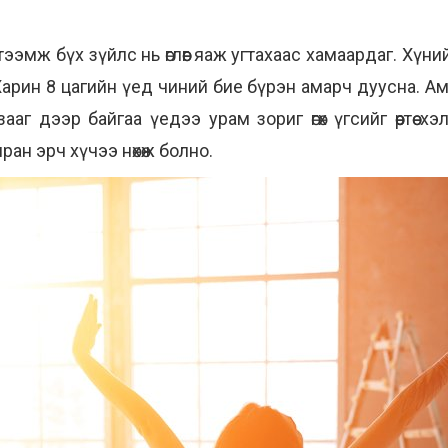
ээмж бүх зүйлс нь өглөөг яаж угтахаас хамаардаг. Хүн
арин 8 цагийн үед чиний бие бүрэн амарч дуусна. Ам
аг дээр байгаа үедээ урам зориг өгөх үгсийг өөртөө 
ан эрч хүчээ нөхөж болно.