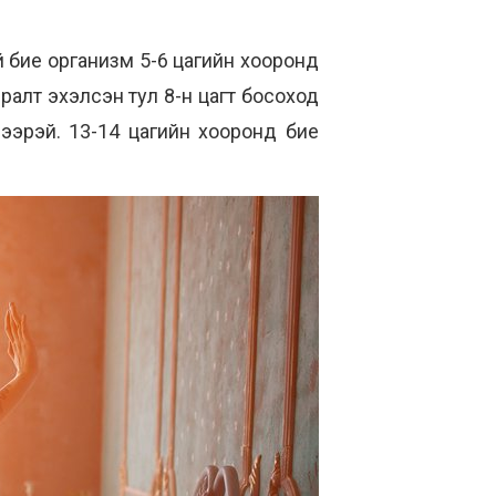
ий бие организм 5-6 цагийн хооронд
ралт эхэлсэн тул 8-н цагт босоход
хэлээрэй. 13-14 цагийн хооронд бие