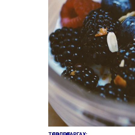
ТӨЛӨВЛӨГӨӨ ГАРГАХ: