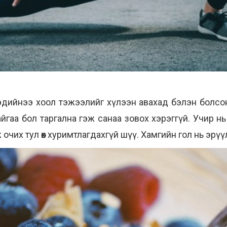
дийнээ хоол тэжээлийг хүлээн авахад бэлэн болсон т
гаа бол таргална гэж санаа зовох хэрэггүй. Учир нь 
чих тул өөх хуримтлагдахгүй шүү. Хамгийн гол нь эрүү