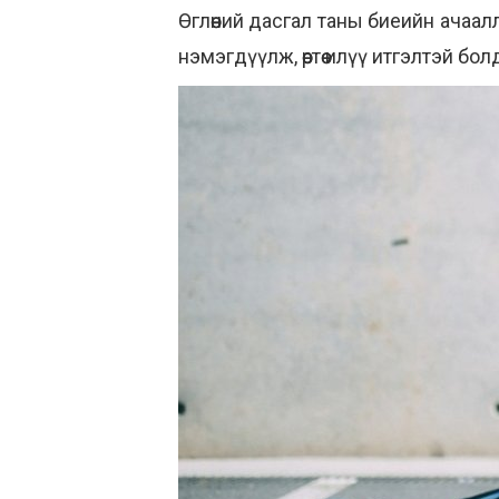
Өглөөний дасгал таны биеийн ачаалл
нэмэгдүүлж, өөртөө илүү итгэлтэй бол