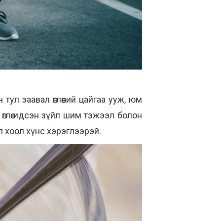
ул заавал өглөөний цайгаа ууж, юм
өглөө идсэн зүйл шим тэжээл болон
л хоол хүнс хэрэглээрэй.