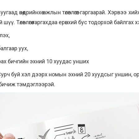
д өнөөдрийнхөө ажлын төлөвлөгөөг гаргаарай. Хэрвээ хийх 
тэй шүү. Төлөвлөгөө гаргахдаа ерөнхий бус тодорхой байлгах
лэх,
балгаар уух,
ах бичгийн эхний 10 хуудас унших
урч буй хэл дээрх номын эхний 20 хуудсыг уншин, орч
 бичиж тэмдэглээрэй.