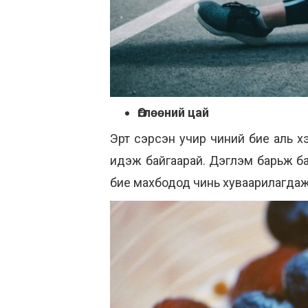
Өглөөний цай
Эрт сэрсэн учир чиний бие аль хэ
идэж байгаарай. Дэглэм барьж бай
бие махбодод чинь хуваарилагдаж о