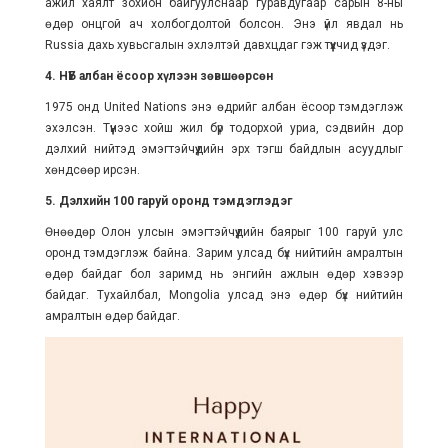
ажил хаялт зохион байгуулснаар гуравдугаар сарын 8-ны
өдөр онцгой ач холбогдолтой болсон. Энэ үйл явдал нь
Russia дахь хувьсгалын эхлэлтэй давхцдаг гэж түүхчид үздэг.
4. НҮБ албан ёсоор хүлээн зөвшөөрсөн
1975 онд United Nations энэ өдрийг албан ёсоор тэмдэглэж
эхэлсэн. Түүнээс хойш жил бүр тодорхой уриа, сэдвийн дор
дэлхий нийтэд эмэгтэйчүүдийн эрх тэгш байдлын асуудлыг
хөндсөөр ирсэн.
5. Дэлхийн 100 гаруй оронд тэмдэглэдэг
Өнөөдөр Олон улсын эмэгтэйчүүдийн баярыг 100 гаруй улс
оронд тэмдэглэж байна. Зарим улсад бүх нийтийн амралтын
өдөр байдаг бол заримд нь энгийн ажлын өдөр хэвээр
байдаг. Тухайлбал, Mongolia улсад энэ өдөр бүх нийтийн
амралтын өдөр байдаг.