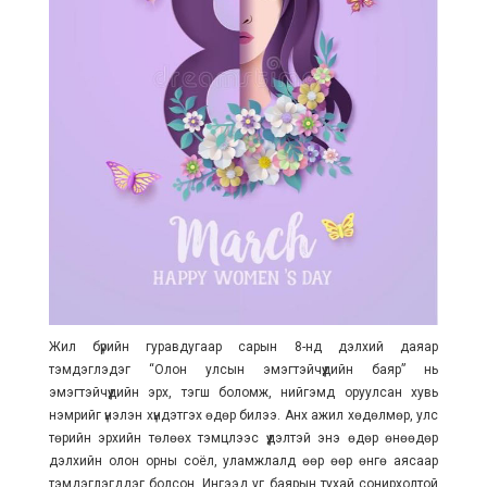
Жил бүрийн гуравдугаар сарын 8-нд дэлхий даяар
тэмдэглэдэг “Олон улсын эмэгтэйчүүдийн баяр” нь
эмэгтэйчүүдийн эрх, тэгш боломж, нийгэмд оруулсан хувь
нэмрийг үнэлэн хүндэтгэх өдөр билээ. Анх ажил хөдөлмөр, улс
төрийн эрхийн төлөөх тэмцлээс үүдэлтэй энэ өдөр өнөөдөр
дэлхийн олон орны соёл, уламжлалд өөр өөр өнгө аясаар
тэмдэглэгддэг болсон. Ингээд уг баярын тухай сонирхолтой