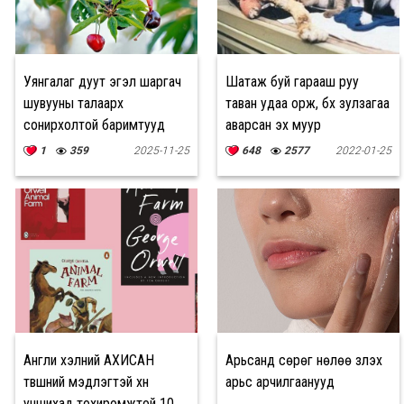
Уянгалаг дуут эгэл шаргач
Шатаж буй гарааш руу
шувууны талаарх
таван удаа орж, бүх зулзагаа
сонирхолтой баримтууд
аварсан эх муур
1
359
2025-11-25
648
2577
2022-01-25
Англи хэлний АХИСАН
Арьсанд сөрөг нөлөө үзүүлэх
түвшний мэдлэгтэй хүн
арьс арчилгаанууд
уншихад тохиромжтой 10