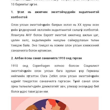
10 баримтыг хүргэе.
1. Үүсэл нь ажилчин эмэгтэйчүүдийн хөдөлгөөнтэй
холбоотой
Олон улсын эмэгтэйчүүдийн баярын эхлэл нь XX зууны эхэн
үеийн үйлдвэрчний эвлэлийн хөдөлгөөнтэй салшгүй холбоотой.
Ялангуяа АНУ болон Европт эмэгтэй ажилчид ажлын цаг,
цалин хөлс, хөдөлмөрийн нөхцлөө сайжруулахын төлөө
тэмцэж байв. Энэ тэмцэл нь хожим олон улсын хэмжээний
санаачилга болон өргөжсөн.
2. Албан ёсны санал санаачилга 1910 онд гарсан
1910 онд Copenhagen хотноо болсон Социалист
эмэгтэйчүүдийн олон улсын бага хурлын үеэр Германы
нийгмийн зүтгэлтэн Clara Zetkin олон улсын эмэгтэйчүүдийн
өдрийг тэмдэглэх санаачилга гаргасан. Түүний санал олон
орны төлөөлөгчдийн дэмжлэгийг авч, улмаар энэхүү өдөр бий
болох үндэс тавигдсан юм.