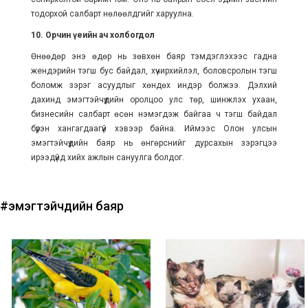
тодорхой салбарт нөлөөлдгийг харуулна.
10. Орчин үеийн ач холбогдол
Өнөөдөр энэ өдөр нь зөвхөн баяр тэмдэглэхээс гадна
жендэрийн тэгш бус байдал, хүчирхийлэл, боловсролын тэгш
боломж зэрэг асуудлыг хөндөх индэр болжээ. Дэлхий
дахинд эмэгтэйчүүдийн оролцоо улс төр, шинжлэх ухаан,
бизнесийн салбарт өсөн нэмэгдэж байгаа ч тэгш байдал
бүрэн хангагдаагүй хэвээр байна. Иймээс Олон улсын
эмэгтэйчүүдийн баяр нь өнгөрснийг дурсахын зэрэгцээ
ирээдүйд хийх ажлын сануулга болдог.
#эмэгтэйчүүдийн баяр