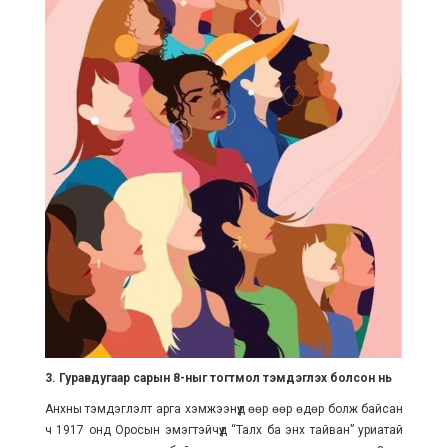
3. Гуравдугаар сарын 8-ныг тогтмол тэмдэглэх болсон нь
Анхны тэмдэглэлт арга хэмжээнүүд өөр өөр өдөр болж байсан
ч 1917 онд Оросын эмэгтэйчүүд “Талх ба энх тайван” уриатай