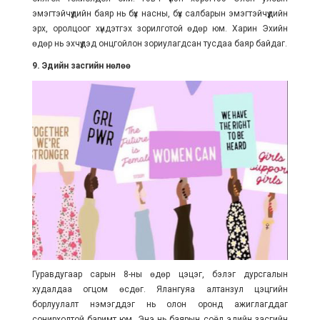
эмэгтэйчүүдийн баяр нь бүх насны, бүх салбарын эмэгтэйчүүдийн
эрх, оролцоог хүндэтгэх зорилготой өдөр юм. Харин Эхийн
өдөр нь эхчүүдэд онцгойлон зориулагдсан тусдаа баяр байдаг.
9. Эдийн засгийн нөлөө
Гуравдугаар сарын 8-ны өдөр цэцэг, бэлэг дурсгалын
худалдаа огцом өсдөг. Ялангуяа алтанзул цэцгийн
борлуулалт нэмэгддэг нь олон оронд ажиглагддаг
сонирхолтой баримт юм. Энэ нь баярын соёл эдийн засгийн