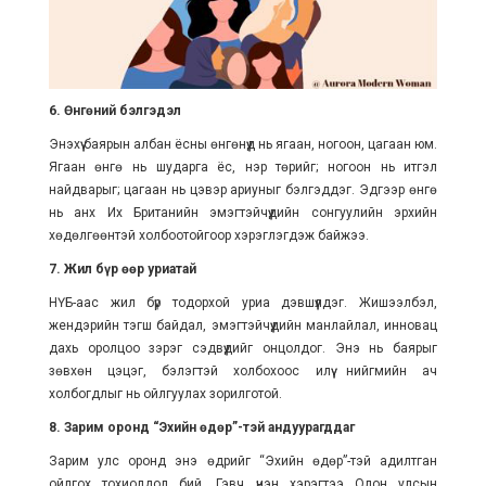
6. Өнгөний бэлгэдэл
Энэхүү баярын албан ёсны өнгөнүүд нь ягаан, ногоон, цагаан юм.
Ягаан өнгө нь шударга ёс, нэр төрийг; ногоон нь итгэл
найдварыг; цагаан нь цэвэр ариуныг бэлгэддэг. Эдгээр өнгө
нь анх Их Британийн эмэгтэйчүүдийн сонгуулийн эрхийн
хөдөлгөөнтэй холбоотойгоор хэрэглэгдэж байжээ.
7. Жил бүр өөр уриатай
НҮБ-аас жил бүр тодорхой уриа дэвшүүлдэг. Жишээлбэл,
жендэрийн тэгш байдал, эмэгтэйчүүдийн манлайлал, инновац
дахь оролцоо зэрэг сэдвүүдийг онцолдог. Энэ нь баярыг
зөвхөн цэцэг, бэлэгтэй холбохоос илүү нийгмийн ач
холбогдлыг нь ойлгуулах зорилготой.
8. Зарим оронд “Эхийн өдөр”-тэй андуурагддаг
Зарим улс оронд энэ өдрийг “Эхийн өдөр”-тэй адилтган
ойлгох тохиолдол бий. Гэвч үнэн хэрэгтээ Олон улсын