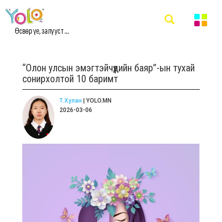
Өсвөр үе, залууст ...
“Олон улсын эмэгтэйчүүдийн баяр”-ын тухай
сонирхолтой 10 баримт
Т.Хулан
| YOLO.MN
2026-03-06