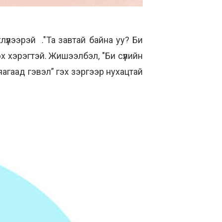
үүлээрэй ."Та завтай байна уу? Би
х хэрэгтэй. Жишээлбэл, "Би сүүлийн
яагаад гэвэл” гэх зэргээр нухацтай