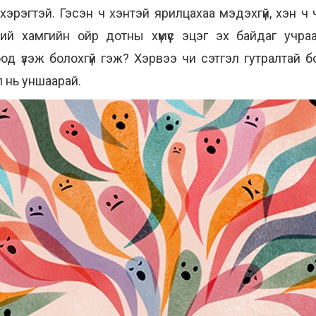
рэгтэй. Гэсэн ч хэнтэй ярилцахаа мэдэхгүй, хэн ч ча
ий хамгийн ойр дотны хүмүүс эцэг эх байдаг учра
 үзэж болохгүй гэж? Хэрвээ чи сэтгэл гутралтай бо
л нь уншаарай.