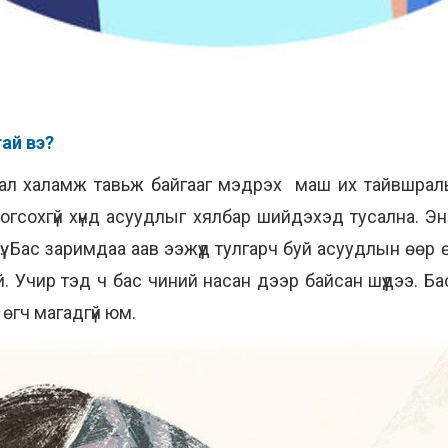
тай вэ?
рал халамж тавьж байгааг мэдрэх маш их тайвшралыг
д зогсохгүй хүнд асуудлыг хялбар шийдэхэд тусална. Э
. Бас заримдаа аав ээжүүд тулгарч буй асуудлын өөр 
й. Учир тэд ч бас чиний насан дээр байсан шүүдээ. Ба
өгч магадгүй юм.