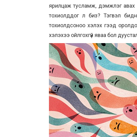
ярилцаж тусламж, дэмжлэг авах хэ
тохиолддог л биз? Тэгвэл бидн
тохиолдсоноо хэлэх гээд оролдоод
хэлэхээ ойлгохгүй яваа бол дууста