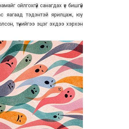
майг ойлгохгүй санагдах үе бишгүй
ас яагаад тэдэнтэй ярилцаж, юу
лсон, түүнийгээ эцэг эхдээ хэрхэн