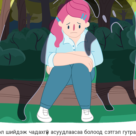
л шийдэж чадахгүй асуудлаасаа болоод сэтгэл гутра