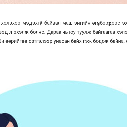
элэхээ мэдэхгүй байвал маш энгийн өгүүлбэрүүдээс эхл
ээд л эхэлж болно. Дараа нь юу туулж байгаагаа хэлэ
Би өөрийгөө сэтгэлээр унасан байх гэж бодож байна, 