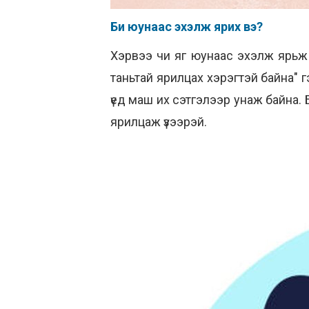
Би юунаас эхэлж ярих вэ?
Хэрвээ чи яг юунаас эхэлж ярьж х
таньтай ярилцах хэрэгтэй байна" г
үед маш их сэтгэлээр унаж байна. 
ярилцаж үзээрэй.