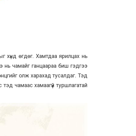
 хүнд өгдөг. Хамтдаа ярилцах нь
нэ нь чамайг ганцаараа биш гэдгээ
өнцгийг олж харахад тусалдаг. Тэд
с тэд чамаас хамаагүй туршлагатай