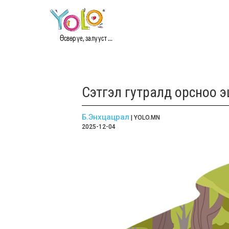
Өсвөр үе, залууст ...
Сэтгэл гутралд орсноо э
Б.Энхцацрал
| YOLO.MN
2025-12-04