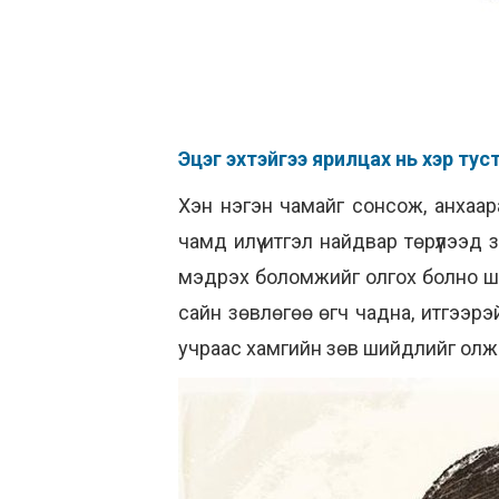
Эцэг эхтэйгээ ярилцах нь хэр тус
Хэн нэгэн чамайг сонсож, анхаа
чамд илүү итгэл найдвар төрүүлээ
мэдрэх боломжийг олгох болно шүү
сайн зөвлөгөө өгч чадна, итгээрэ
учраас хамгийн зөв шийдлийг олж 