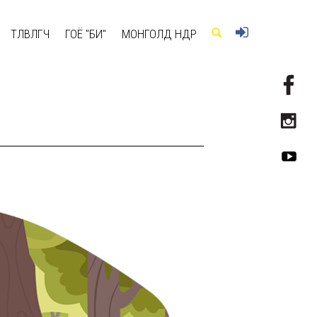
ТӨЛӨВЛӨГЧ
ГОЁ "БИ"
МОНГОЛД ӨНӨӨДӨР