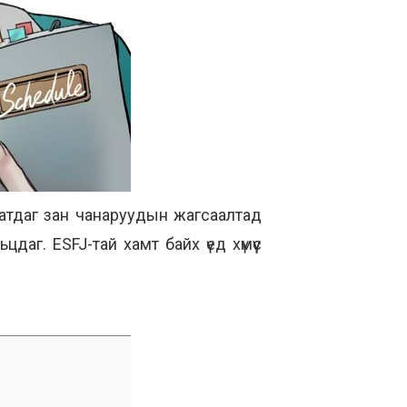
 татдаг зан чанаруудын жагсаалтад
аг. ESFJ-тай хамт байх үед хүмүүс