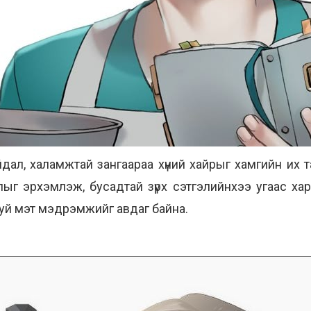
байдал, халамжтай зангаараа хүний хайрыг хамгийн их
ыг эрхэмлэж, бусадтай зүрх сэтгэлийнхээ угаас харьцд
буй мэт мэдрэмжийг авдаг байна.