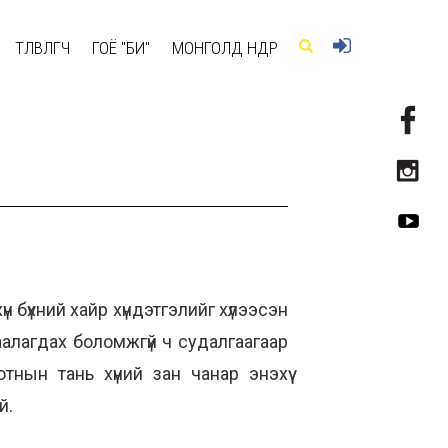
ТӨЛӨВЛӨГЧ
ГОЁ "БИ"
МОНГОЛД ӨНӨӨДӨР
н бүхний хайр хүндэтгэлийг хүлээсэн
 таалагдах боломжгүй ч судалгаагаар
нын тань хүний зан чанар энэхүү
й.