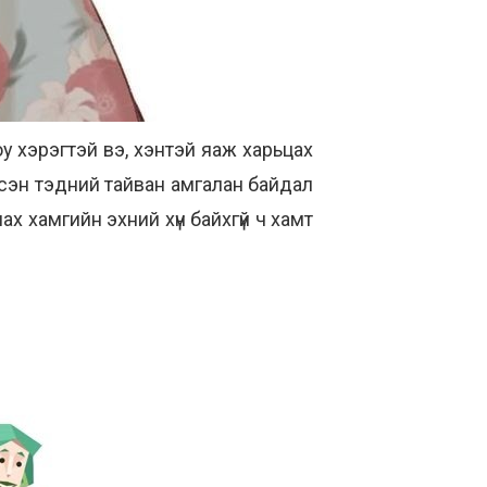
юу хэрэгтэй вэ, хэнтэй яаж харьцах
 гэсэн тэдний тайван амгалан байдал
х хамгийн эхний хүн байхгүй ч хамт