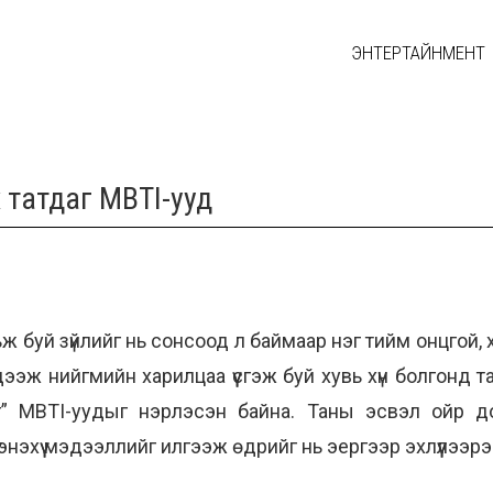
ЭНТЕРТАЙНМЕНТ
 татдаг MBTI-ууд
 буй зүйлийг нь сонсоод л баймаар нэг тийм онцгой, хү
 Мэдээж нийгмийн харилцаа үүсгэж буй хувь хүн болгонд
” MBTI-уудыг нэрлэсэн байна. Таны эсвэл ойр дот
энэхүү мэдээллийг илгээж өдрийг нь эергээр эхлүүлээрэ