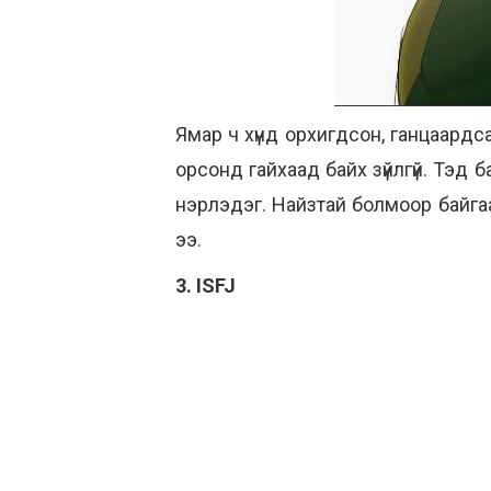
Ямар ч хүнд орхигдсон, ганцаардса
орсонд гайхаад байх зүйлгүй. Тэд 
нэрлэдэг. Найзтай болмоор байгаа ч
ээ.
3. ISFJ