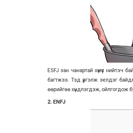
ESFJ зан чанартай хүмүүс нийтэч 
багтжээ. Тэд үргэлж эелдэг байдл
өөрийгөө хүндлэгдэж, ойлгогдож 
2. ENFJ