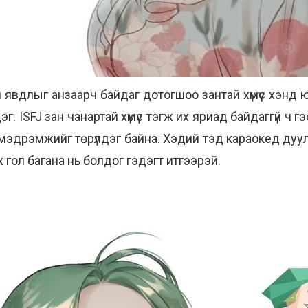
л явдлыг анзаарч байдаг дотогшоо зантай хүмүүс хэнд 
г. ISFJ зан чанартай хүмүүс тэгж их яриад байдаггүй ч
мэдрэмжийг төрүүлдэг байна. Хэдий тэд караокед дуула
ах гол багана нь болдог гэдэгт итгээрэй.