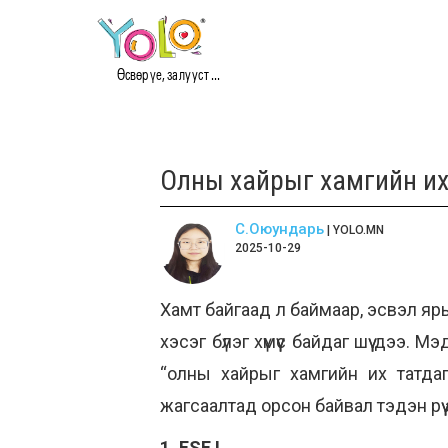
Өсвөр үе, залууст ...
Олны хайрыг хамгийн их
С.Оюундарь
| YOLO.MN
2025-10-29
Хамт байгаад л баймаар, эсвэл ярьж
хэсэг бүлэг хүмүүс байдаг шүү дээ.
“олны хайрыг хамгийн их татдаг
жагсаалтад орсон байвал тэдэн рүү 
1. ESFJ