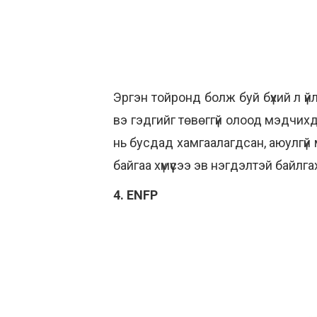
Эргэн тойронд болж буй бүхий л үй
вэ гэдгийг төвөггүй олоод мэдчихдэ
нь бусдад хамгаалагдсан, аюулгүй 
байгаа хүмүүсээ эв нэгдэлтэй байлг
4. ENFP