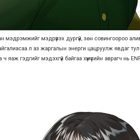
н мэдрэмжийг мэдрүүлэх дургүй, зөн совингоороо алив
байгалиасаа л аз жаргалын энерги цацруулж явдаг тул
 яаж гэдгийг мэдэхгүй байгаа хүмүүсийн аврагч нь ENF