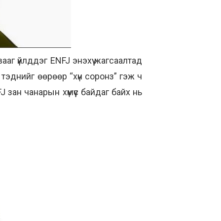
ааг үйлддэг ENFJ энэхүү жагсаалтад
 тэднийг өөрөөр “хүн соронз” гэж ч
J зан чанарын хүмүүс байдаг байх нь