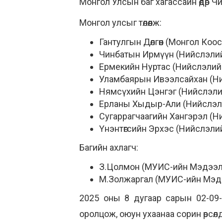
Монгол Улсын баг хагассайн өдөр Чи
Монгол улсыг төлөөлж:
Гантулгын Дөлгөөн (Монгол Коо
Чинбатын Ирмүүн (Нийслэлийн
Ермекийн Нуртас (Нийслэлийн
Уламбаярын Ивээлсайхан (Ний
Нямсүхийн Цэнгэг (Нийслэлий
Ерланы Хыдыр-Али (Нийслэлий
Сугаррагчаагийн Хангэрэл (Н
Үнэнтөгсийн Эрхэс (Нийслэлий
Багийн ахлагч:
З.Цолмон (МУИС-ийн Мэдээлэ
М.Золжаргал (МУИС-ийн Мэдэ
2025 оны 8 дугаар сарын 02-09-
оролцож, оюун ухаанаа сорин өрсөлдө