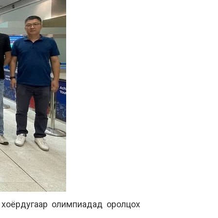
 хоёрдугаар олимпиадад оролцох