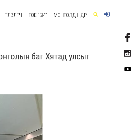
ТӨЛӨВЛӨГЧ
ГОЁ "БИ"
МОНГОЛД ӨНӨӨДӨР
нголын баг Хятад улсыг