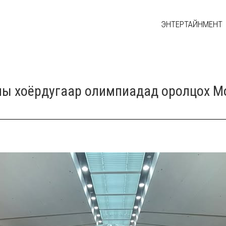
ЭНТЕРТАЙНМЕНТ
ны хоёрдугаар олимпиадад оролцох Мо