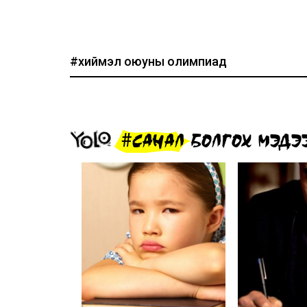
#хиймэл оюуны олимпиад
#САНАЛ БОЛГОХ МЭДЭ