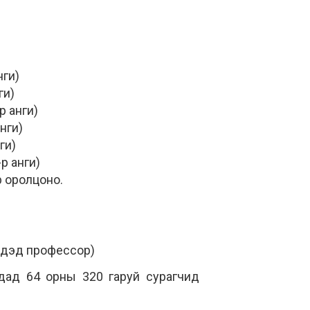
нги)
ги)
р анги)
нги)
ги)
р анги)
р оролцоно.
 дэд профессор)
адад 64 орны 320 гаруй сурагчид