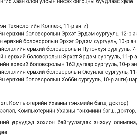
нгис Хаан олон улсын нисэх онгоцны буудлаас хөөрлөө.
сэн Технологийн Коллеж, 11-р анги)
 ерөнхий боловсролын Эрхэт Эрдэм сургууль, 12-р а
 ерөнхий боловсролын Эрхэт Эрдэм сургууль, 10-р ан
слэлийн ерөнхий боловсролын Путонхуя сургууль, 7-
н ерөнхий боловсролын Эрхэт Эрдэм сургууль, 11-р а
н ерөнхий боловсролын 163 дугаар сургууль, 10-р ан
ийслэлийн ерөнхий боловсролын Оюунлаг сургууль, 11-
н ерөнхий боловсролын Хобби сургууль, 10-р анги) на
л, Компьютерийн Ухааны тэнхмийн багш, доктор)
элэл, Компьютерийн Ухааны тэнхмийн багш, доктор,
ний өдрүүдэд зохион байгуулагдах энэхүү олимпи
нө.