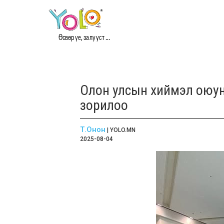
Өсвөр үе, залууст ...
Олон улсын хиймэл оюу
зорилоо
Т.Онон
| YOLO.MN
2025-08-04