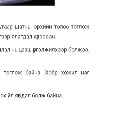
дугаар шатны эрхийн төлөө тоглож
гаар ялагдал хүлээсэн.
ялал нь цааш үргэлжилхээр болжээ.
д тоглож байна. Хоёр хожил нэг
ох үйл явдал болж байна.