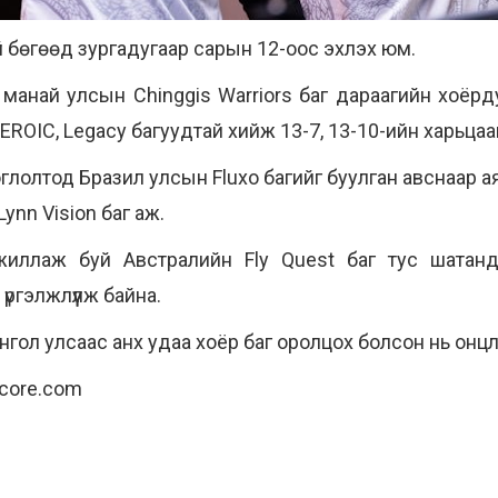
й бөгөөд зургадугаар сарын 12-оос эхлэх юм.
манай улсын Chinggis Warriors баг дараагийн хоёр
EROIC, Legacy багуудтай хийж 13-7, 13-10-ийн харьцаа
оглолтод Бразил улсын Fluxo багийг буулган авснаар а
ynn Vision баг аж.
жиллаж буй Aвстралийн Fly Quest баг тус шатан
үргэлжлүүлж байна.
л улсаас анх удаа хоёр баг оролцох болсон нь онцл
gscore.com