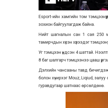
Esport-ийн хамгийн том тэмцээнү
зохион байгуулагдаж байна.
Нийт шагналын сан 1 сая 250 
тамирчдын хүсэн хүлээдэг тэмцээнү
Уг тэмцээн үндсэн 4 шаттай. Нээл
8 баг шалгарч тэмцээнээ цааш үргэ
Дэлхийн чансааны тавд бичигдэж бай
болон хүчирхэг Mouz, Liqiud, залу
гуравдугаар шатнаас өрсөлдөнө.