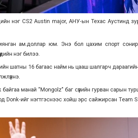
үдийн нэг CS2 Austin major, АНУ-ын Техас Аустинд з
мянган ам.доллар юм. Энэ бол цахим спорт сонир
үдийн нэг билээ.
тийн шатны 16 багаас найм нь цааш шалгарч дараагийн
лжлүүлнэ.
гаа манай ‘'Mongolz’' баг сүүлийн гурван сарын турш н
у од Donk-ийг нэгтгэснээс хойш эрс сайжирсан Тeam S