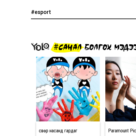
#esport
#САНАЛ БОЛГОХ МЭДЭ
Өсвөр насанд гардаг
Paramount Pic