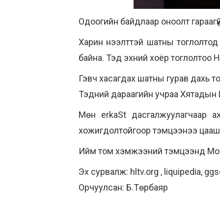
Одоогийн байдлаар оноолт гараагү
Харин нээлттэй шатны тоглолтод 
байна. Тэд эхний хоёр тоглолтоо H
Гэвч хасагдах шатны гурав дахь т
Тэдний дараагийн учраа Хятадын L
Мөн erkaSt дасгалжуулагчаар а
хожигдолтойгоор тэмцээнээ цааш 
Ийм том хэмжээний тэмцээнд Монго
Эх сурвалж: hltv.org , liquipedia, g
Орчуулсан: Б.Төрбаяр