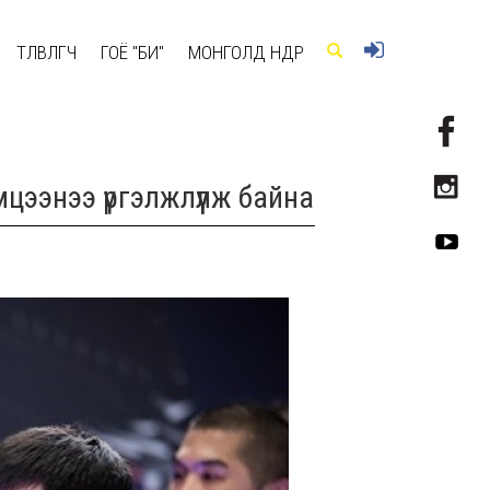
ТӨЛӨВЛӨГЧ
ГОЁ "БИ"
МОНГОЛД ӨНӨӨДӨР
мцээнээ үргэлжлүүлж байна