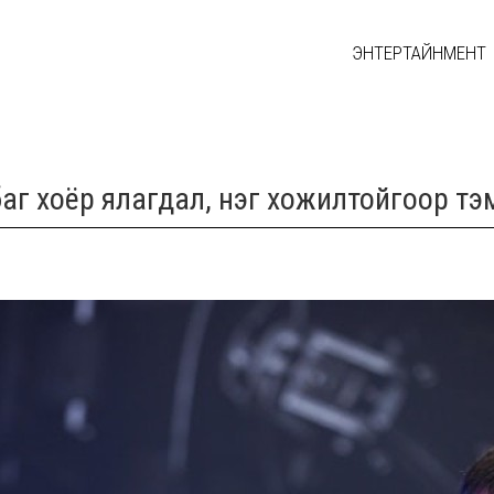
ЭНТЕРТАЙНМЕНТ
 баг хоёр ялагдал, нэг хожилтойгоор тэ