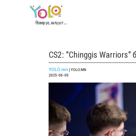
Өсвөр үе, залууст ...
CS2: "Chinggis Warriors"
YOLO.mn
| YOLO.MN
2025-06-05