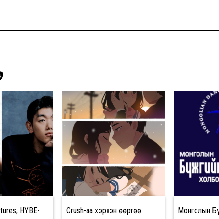
Э
tures, HYBE-
Crush-аа хэрхэн өөртөө
Mонголын Бү