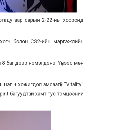
ургадугаар сарын 2-22-ны хооронд
хогч болон CS2-ийн мэргэжлийн
 8 баг дээр нэмэгдэнэ. Үүнээс мөн
эг ч хожигдол амсаагүй ''Vitality''
pirit багуудтай хамт тус тэмцээний