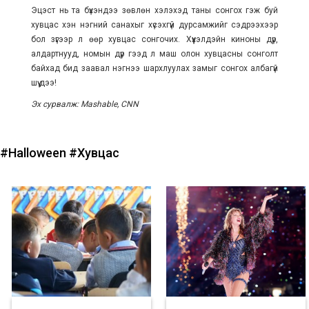
Эцэст нь та бүхэндээ зөвлөн хэлэхэд таны сонгох гэж буй
хувцас хэн нэгний санахыг хүсэхгүй дурсамжийг сэдрээхээр
бол зүгээр л өөр хувцас сонгочих. Хүүхэлдэйн киноны дүр,
алдартнууд, номын дүр гээд л маш олон хувцасны сонголт
байхад бид заавал нэгнээ шархлуулах замыг сонгох албагүй
шүү дээ!
Эх сурвалж: Mashable, CNN
#Halloween
#Хувцас