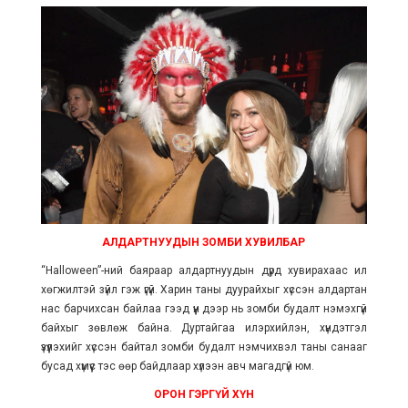
АЛДАРТНУУДЫН ЗОМБИ ХУВИЛБАР
“Halloween
”
-ний баяраар алдартнуудын дүрд хувирахаас илүү
хөгжилтэй зүйл гэж үгүй. Харин таны дуурайхыг хүссэн алдартан
нас барчихсан байлаа гээд үүн дээр нь зомби будалт нэмэхгүй
байхыг зөвлөж байна. Дуртайгаа илэрхийлэн, хүндэтгэл
үзүүлэхийг хүссэн байтал зомби будалт нэмчихвэл таны санааг
бусад хүмүүс тэс өөр байдлаар хүлээн авч магадгүй юм.
ОРОН ГЭРГҮЙ ХҮН