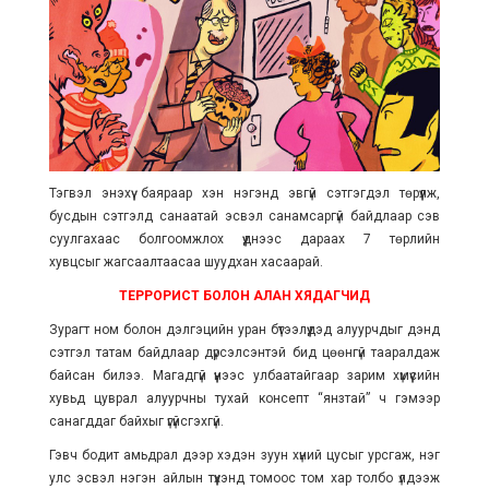
Тэгвэл энэхүү баяраар хэн нэгэнд эвгүй сэтгэгдэл төрүүлж,
бусдын сэтгэлд
санаатай эсвэл санамсаргүй байдлаар сэв
суулгахаас болгоомжлох үүднээс дараах 7 төрлийн
хувцсыг жагсаалтаасаа шуудхан хасаарай.
ТЕРРОРИСТ БОЛОН АЛАН ХЯДАГЧИД
Зурагт ном болон дэлгэцийн уран бүтээлүүдэд алуурчдыг дэндүү
сэтгэл татам байдлаар дүрсэлсэнтэй бид цөөнгүй тааралдаж
байсан билээ. Магадгүй үүнээс улбаатайгаар зарим хүмүүсийн
хувьд цуврал алуурчны тухай консепт
“янзтай” ч гэмээр
санагддаг байхыг үгүйсгэхгүй.
Гэвч бодит амьдрал дээр хэдэн зуун хүний цусыг урсгаж, нэг
улс эсвэл нэгэн айлын түүхэнд томоос том хар толбо үлдээж