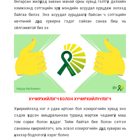
Өнгөрсөн жилүүдэд зөвхөн манай орны хувьд гэлтгүй дэлхийн
хэмжээнд сэтгэцийн эрүүл мэндийн асуудал хурцдаж эхлээд
байгаа билээ. Энэ асуудал хурцдаагүй байсан ч сэтгэцийн
өвчтөний дүрд хувирна гэдэг сайхан санаа биш нь
ойлгомжтой биз ээ.
ХҮЧИРХИЙЛЭГЧ БОЛОН ХҮЧИРХИЙЛҮҮЛЭГЧ
Хүчирхийлэлд нэг л удаа өртсөн бол хохирогчийн хувьд энэ
сэдэв үлдсэн амьдралынхаа туршид мартаж чадамгүй маш
том сорви болон үлддэг. Тийм байтал бие болон сэтгэл
санааны хүчирхийлэгч, аль эсвэл хохирогчийн дүрд хувирах нь
үнэхээр бодлогогүй хэрэг болно.