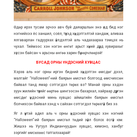
Өдөр ирэх тусам эрчээ авч буй даяаршлын энэ үед бид нэг
нэгнийхээ ёс заншил, соёл, түүхэд хүндэтгэлтэй хандаж, аливаа
ялгаварлан гадуурхах үйлдэлтэй аль чадахаараа тэмцэх нь
чухал. Тиймээс хэн нэгэн өнгөт арьст хүний дүрд хувирахыг
хүссэн байсан ч арьсны өнгөө харин бүү өөрчлөөрэй!
БУСАД ОРНЫ ҮНДЭСНИЙ ХУВЦАС
Хэрэв аль нэг орны иргэн бидний хүндэтгэн өмсдөг дээл,
малгайг “Halloween
”
-ний баярын өмсгөл болгоод өмсчихсөн
байвал танд ямар сэтгэгдэл төрөх вэ? Манай орны хэдэн
зуун жилийн түүхийг өөртөө шингээсэн бахархал, хайраар дүүргэн
өмсдөг үндэсний минь хувцас аймшгийн баярын өмсгөл
болчихсон байвал хэнд ч сайхан сэтгэгдэл төрөхгүй биз ээ.
Яг л үүнтэй адил аль ч орны үндэсний хувцас хэн нэгний
“Halloween
”
-ий баярын өмсгөл төдий зүйл болох ёсгүй юм.
Жишээ нь Уугуул Индианчуудын хувцас, кимоно, ханбуг
зэргийг өмсөхөөс татгалзаарай!