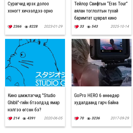
Сурагчид ирэх долоо
Тейлор Свифтын “Eras Tour”
хоногт хичээлдээ орно
аялан тоглолтын тухай
баримтат цуврал кино
2366
8228
2023-01-29
33
543
2025-10-14
Кино шүүмжлэгчид "Studio
GoPro HERO 6 өнөөдөр
Ghibli"-гийн бүтээлүүдэд ямар
худалдаанд гарч байна
үнэлгээ өгсөн бэ?
214
4391
2020-06-05
70
3236
2017-09-29