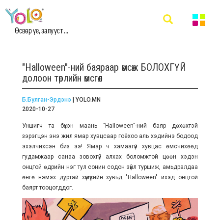
Өсвөр үе, залууст ...
"Halloween"-ний баяраар өмсөж БОЛОХГҮЙ
долоон төрлийн өмсгөл
Б.Булган-Эрдэнэ
| YOLO.MN
2020-10-27
Уншигч та бүхэн маань "Halloween"-ний баяр дөхөхтэй
зэрэгцэн энэ жил ямар хувцсаар гоёхоо аль хэдийнэ бодоод
эхэлчихсэн биз ээ! Ямар ч хамаагүй хувцас өмсчихөөд
гудамжаар санаа зовохгүй алхах боломжтой цөөн хэдэн
онцгой өдрийн нэг тул сонин содон зүйл туршиж, амьдралдаа
өнгө нэмэх дуртай хүмүүсийн хувьд
"Halloween" ихэд онцгой
баярт тооцогддог.