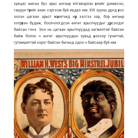
хувцас өмсөх бус арьс өнгөөр ялгаварлах үзлийг дэмжсэн,
гашуун түүхийг ахин сэргээж буй явдал юм. XIX зууны дунд үеэс
эхлэн цагаан арьст жүжигчид нүүр хэсгээ хар, бор өнгөөр
хэтрүүлэн будаж, боолчлогдсон өнгөт арьстнуудыг дүрсэлдэг
байсан гэнэ. Энэ нь цагаан арьстнуудад хөгжилтэй байсан
байж болох ч өнгөт арьстнуудын хувьд үнэхээр гунигтай,
гутамшигтай хэрэг байсан бөгөөд одоо ч байсаар буй юм.