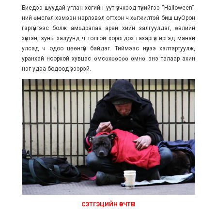
Биедээ шуудай углан хогийн уут үүрчхээд түүнийгээ “Halloween
”
-
ний өмсгөл хэмээн нэрлэвэл огтхон ч хөгжилтэй биш шүү. Орон
гэргүйгээс болж амьдралаа арай хийн залгуулдаг, өвлийн
хүйтэн, зуны халуунд ч толгой хорогдох газаргүй иргэд манай
улсад ч одоо цөөнгүй байдаг. Тиймээс нүүрээ халтартуулж,
уранхай ноорхой хувцас өмсөхөөсөө өмнө энэ талаар ахин
нэг удаа бодоод үзээрэй.
СЭТГЭЦИЙН ӨВЧТӨН