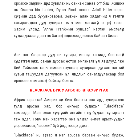
орхисон хүмүүсийн дүрд хувилах нь сайхан санаа огт биш. Жишээ
нь Osama bin Laden, Dylan Roof эсвэл Adolf Hitler зэрэг
хүмүүсийн дүрд бүү хувираарай. Зөвхөн алан хядагчид ч гэлтгүй
хохирогчдын дүрд хувирах нь ч мөн ялгаагүй онцгүй хэрэг.
Зарим улсад "Anne Frank-ийн хувцас" нэртэй өмсгөлүүд
худалдаалагдсан нь багагүй шүүмжлэлд өртөж байсан билээ.
Аль нэг баяраар дүрд нь хувирч, инээд ханиад болголгүй
хүндэтгэл үзүүлж, санан дурсах ёстой эмгэнэлт үйл явдлууд гэж
бий. Тиймээс таны өмссөн хувцас, хувирсан дүр хэн нэгний
хувьд гашуудал дагуулсан үйл явдлыг санагдуулахаар бол
ерөөсөө л өмсөхгүй байхад болно.
BLACKFACE БУЮУ АРЬСНЫ ӨНГӨӨ ХУВИРГАХ
Африк гаралтай Америк хүн биш боловч энэ дүрд хувирахын
тулд арьсаа хар, бор өнгөөр будахыг “Blackface”
хэмээдэг.
Маш олон хүмүүс үүнийг энгийн л нүүр будалт, хувиргалт
гэж үздэг. Гэвч үнэн хэрэгтээ энэ үйлдэл өнгөт арьстнуудыг
доромжилж, “шоолж” буй үйлд тооцогддог.
“Blackface” нь зүгээр л нэг арьсаа бараан өнгөөр будаж,