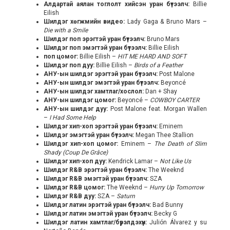
А
лдартай аялан тоглолт хийсэн уран бүтээлч:
Billie
Eilish
Шилдэг
хөгжмийн видео:
Lady Gaga & Bruno Mars –
Die with a Smile
Шилдэг
поп эрэгтэй уран бүтээлч:
Bruno Mars
Шилдэг
поп эмэгтэй уран бүтээлч:
Billie Eilish
поп цомог:
Billie Eilish –
HIT ME HARD AND SOFT
Шилдэг
поп дуу:
Billie Eilish –
Birds of a Feather
АНУ-ын шилдэг
эрэгтэй уран бүтээлч:
Post Malone
АНУ-ын шилдэг
эмэгтэй уран бүтээлч:
Beyoncé
АНУ-ын шилдэг
хамтлаг/хослол:
Dan + Shay
АНУ-ын шилдэг
цомог:
Beyoncé –
COWBOY CARTER
АНУ-ын шилдэг дуу
:
Post Malone feat. Morgan Wallen
–
I Had Some Help
Шилдэг
хип-хоп эрэгтэй уран бүтээлч:
Eminem
Шилдэг
эмэгтэй уран бүтээлч:
Megan Thee Stallion
Шилдэг
хип-хоп цомог:
Eminem –
The Death of Slim
Shady (Coup De Grâce)
Шилдэг
хип-хоп дуу:
Kendrick Lamar –
Not Like Us
Шилдэг
R&B эрэгтэй уран бүтээлч:
The Weeknd
Шилдэг
R&B эмэгтэй уран бүтээлч:
SZA
Шилдэг
R&B цомог:
The Weeknd –
Hurry Up Tomorrow
Шилдэг
R&B дуу:
SZA –
Saturn
Шилдэг
латин эрэгтэй уран бүтээлч:
Bad Bunny
Шилдэг
латин эмэгтэй уран бүтээлч:
Becky G
Шилдэг
латин хамтлаг/бүрэлдэхүүн:
Julión Álvarez y su