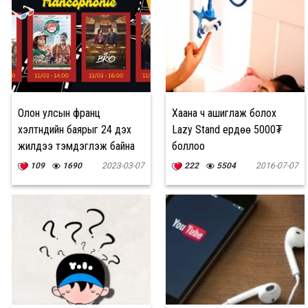
Олон улсын франц
Хаана ч ашиглаж болох
хэлтнүүдийн баярыг 24 дэх
Lazy Stand ердөө 5000₮
жилдээ тэмдэглэж байна
боллоо
109
1690
2023-03-07
222
5504
2016-07-07