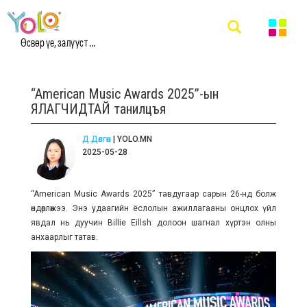
Өсвөр үе, залууст ...
“American Music Awards 2025”-ын
ЯЛАГЧИДТАЙ танилцъя
Д.Дөлгөөн
| YOLO.MN
2025-05-28
“American Music Awards 2025” тавдугаар сарын 26-нд болж
өндөрлөжээ. Энэ удаагийн ёслолын ажиллагааны онцлох үйл
явдал нь дуучин Billie Eillsh долоон шагнал хүртэн олны
анхаарлыг татав.