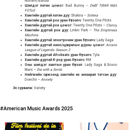
Norteño Banda
Шилдэг
латин цомог:
Bad Bunny –
DeBÍ TiRAR MáS
FOToS
Хамгийн дуртай латин дуу:
Shakira –
Soltera
Хамгийн дуртай рок уран бүтээлч:
Twenty One Pilots
Хамгийн дуртай рок цомог:
Twenty One Pilots –
Clancy
Хамгийн дуртай рок дуу:
Linkin Park –
The Emptiness
Machine
Хамгийн дуртай электроник уран бүтээлч:
Lady Gaga
Хамгийн дуртай кино/цувралын дууны цомог:
Arcane
League of Legends: Season 2
Хамгийн дуртай Afrobeats уран бүтээлч:
Tyla
Хамгийн дуртай K-pop уран бүтээлч:
RM
Оны шилдэг хамтын уран бүтээл:
Lady Gaga & Bruno
Mars –
Die with a Smile
Нийгмийн сүлжээнд хамгийн их анхаарал татсан дуу:
Doechii –
Anxiety
Эх сурвалж:
Variety
#American Music Awards 2025