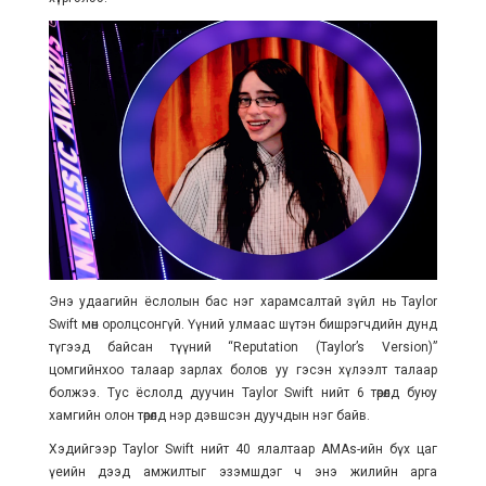
Энэ удаагийн ёслолын бас нэг харамсалтай зүйл нь Taylor
Swift мөн оролцсонгүй. Үүний улмаас шүтэн бишрэгчдийн дунд
түгээд байсан түүний “Reputation (Taylor’s Version)”
цомгийнхоо талаар зарлах болов уу гэсэн хүлээлт талаар
болжээ. Тус ёслолд дуучин Taylor Swift нийт 6 төрөлд буюу
хамгийн олон төрөлд нэр дэвшсэн дуучдын нэг байв.
Хэдийгээр Taylor Swift нийт 40 ялалтаар AMAs-ийн бүх цаг
үеийн дээд амжилтыг эзэмшдэг ч энэ жилийн арга