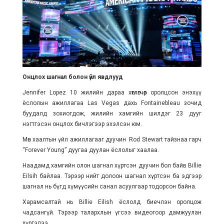
Онцлох шагнал болон үйл явдлууд
Jennifer Lopez 10 жилийн дараа хөтлөгчөөр оролцсон энэхүү
ёслолын ажиллагаа Las Vegas дахь Fontainebleau зочид
буудалд зохиогдож, жилийн хамгийн шилдэг 23 дууг
нэгтгэсэн онцлох бичлэгээр эхэлсэн юм.
Мөн хаалтын үйл ажиллагааг дуучин Rod Stewart тайзнаа гарч
“Forever Young” дуугаа дуулан ёслолыг хаалаа.
Наадамд хамгийн олон шагнал хүртсэн дуучин бол байв Billie
Eilsih байлаа. Тэрээр нийт долоон шагнал хүртсэн ба эдгээр
шагнал нь бүгд хүмүүсийн санал асуулгаар тодорсон байна.
Харамсалтай нь Billie Eilish ёслолд биечлэн оролцож
чадсангүй. Тэрээр талархлын үгсээ видеогоор дамжуулан
хүргэлээ.