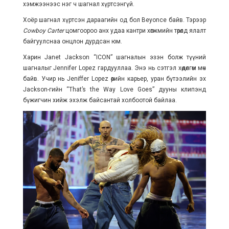
хэмжээнээс нэг ч шагнал хүртсэнгүй.
Хоёр шагнал хүртсэн дараагийн од бол Beyonce байв. Тэрээр
Cowboy Carter
цомгоороо анх удаа кантри хөгжмийн төрөлд ялалт
байгуулснаа онцлон дурдсан юм.
Харин Janet Jackson “ICON” шагналын эзэн болж түүний
шагналыг Jennifer Lopez гардууллаа. Энэ нь сэтгэл хөдөлгөм мөч
байв. Учир нь Jeniffer Lopez өөрийн карьер, уран бүтээлийн эх
Jackson-гийн “That’s the Way Love Goes” дууны клипэнд
бүжигчин хийж эхэлж байсантай холбоотой байлаа.