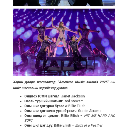
Харин доорх жагсаалтад
“
American Music Awards 2025
”-ын
нийт шагналын эздийг харууллаа.
Онцлох
ICON шагнал:
Janet Jackson
Насан туршийн шагнал:
Rod Stewart
Оны шилдэг уран бүтээлч:
Billie Eilish
Оны шилдэг шинэ уран бүтээлч:
Gracie Abrams
Оны шилдэг цомог:
Billie Eilish –
HIT ME HARD AND
SOFT
Оны шилдэг дуу:
Billie Eilish –
Birds of a Feather