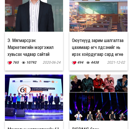
Э. Мягмарсүрэн:
Оюутнууд зарим шалгалтаа
Маркетингийн мэргэжил
цахимаар өгч үлдсэнийг нь
хувьсах чадвар сайтай
ирэх хоёрдугаар сард өгнө
765
10792
2020-06-24
494
4438
2021-12-02