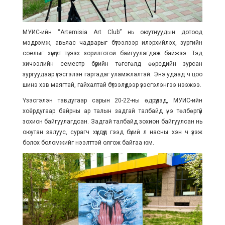
МУИС-ийн “Artemisia Art Club” нь оюутнуудын дотоод
мэдрэмж, авьяас чадварыг бүтээлээр илэрхийлэх, зургийн
соёлыг хүмүүст түгээх зорилготой байгуулагдаж байжээ. Тэд
хичээлийн семестр бүрийн төгсгөлд өөрсдийн зурсан
зургуудаар үзэсгэлэн гаргадаг уламжлалтай. Энэ удаад ч цоо
шинэ хэв маягтай, гайхалтай бүтээлүүдээр үзэсгэлэнгээ нээжээ.
Үзэсгэлэн тавдугаар сарын 20-22-ны өдрүүдэд, МУИС-ийн
хоёрдугаар байрны ар талын задгай талбайд үнэ төлбөргүй
зохион байгуулагдсан. Задгай талбайд зохион байгуулсан нь
оюутан залуус, сурагч хүүхдүүд гээд бүхий л насны хэн ч үзэж
болох боломжийг нээлттэй олгож байгаа юм.