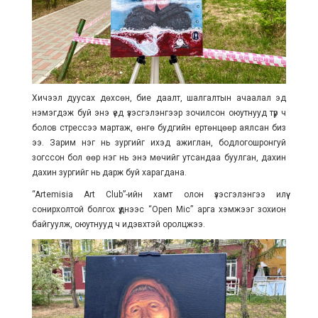
Хичээл дуусах дөхсөн, бие даалт, шалгалтын ачаалал эд
нэмэгдэж буй энэ үед үзэсгэлэнгээр зочилсон оюутнууд түр ч
болов стрессээ мартаж, өнгө будгийн ертөнцөөр аялсан биз
ээ. Зарим нэг нь зургийг ихэд ажиглан, бодлогошронгуй
зогссон бол өөр нэг нь энэ мөчийг утсандаа буулган, дахин
дахин зургийг нь дарж буй харагдана.
“Artemisia Art Club”-ийн хамт олон үзэсгэлэнгээ илүү
сонирхолтой болгох үүднээс “Open Mic” арга хэмжээг зохион
байгуулж, оюутнууд ч идэвхтэй оролцжээ.