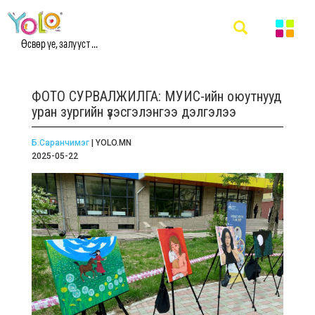
Өсвөр үе, залууст ...
ФОТО СУРВАЛЖИЛГА: МУИС-ийн оюутнууд
уран зургийн үзэсгэлэнгээ дэлгэлээ
Б.Саранчимэг
| YOLO.MN
2025-05-22