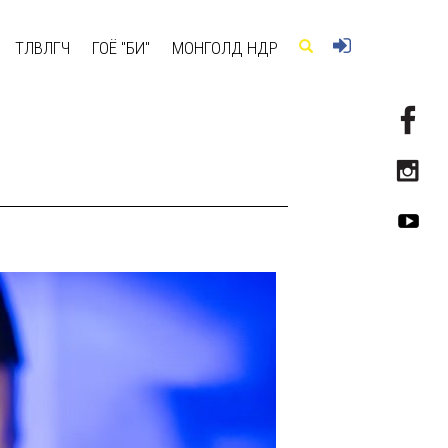
ТӨЛӨВЛӨГЧ
ГОЁ "БИ"
МОНГОЛД ӨНӨӨДӨР