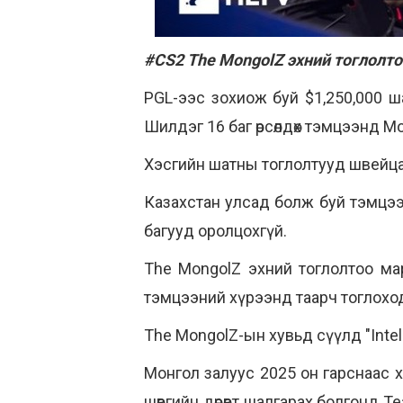
#CS2 The MongolZ эхний тоглолто
PGL-ээс зохиож буй $1,250,000 ш
Шилдэг 16 баг өрсөлдөх тэмцээнд М
Хэсгийн шатны тоглолтууд швейца
Казахстан улсад болж буй тэмцээнд
багууд оролцохгүй.
The MongolZ эхний тоглолтоо мар
тэмцээний хүрээнд таарч тоглоход
The MongolZ-ын хувьд сүүлд "Inte
Монгол залуус 2025 он гарснаас х
шөвгийн дөрөвт шалгарах болгонд T