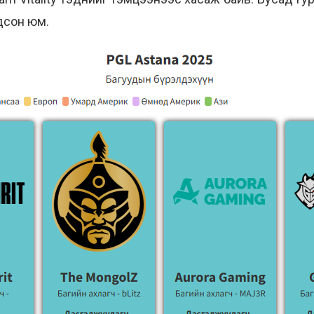
гдсон юм.