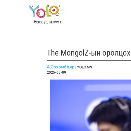
Өсвөр үе, залууст ...
The MongolZ-ын оролцох
А.Эрхэмбаяр
| YOLO.MN
2025-05-09