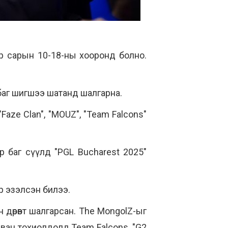
ар сарын 10-18-ны хооронд болно.
баг шигшээ шатанд шалгарна.
Faze Clan", "MOUZ", "Team Falcons"
р баг сүүлд "PGL Bucharest 2025"
р эзэлсэн билээ.
 дөрөвт шалгарсан. The MongolZ-ыг
урван тохиолдолд Team Falcons, "G2