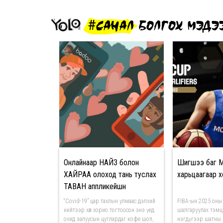
#САНАЛ БОЛГОХ МЭДЭ
Онлайнаар НАЙЗ болон
Шигшээ баг М
ХАЙРАА олоход тань туслах
харьцаагаар 
ТАВАН аппликейшн
“Covid-19” цар тахлын улмаас дэлхий
FIBA-ын 2025 оны
нийтээр хөл хорио тогтоосон энэ үед
шалгаруулах тэмц
охид залуусын цуглардаг кофе шоп,
нэгдүгээр шатны 