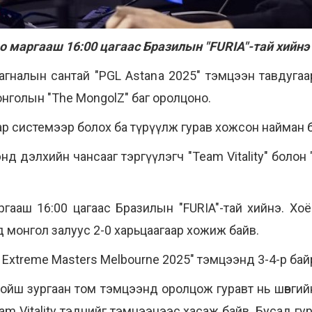
о маргааш 16:00 цагаас Бразилын "FURIA"-тай хийнэ
агналын сантай "PGL Astana 2025" тэмцээн тавдуга
онголын "The MongolZ" баг оролцоно.
р системээр болох ба түрүүлж гурав хожсон найман 
 дэлхийн чансааг тэргүүлэгч "Team Vitality" болон "
гааш 16:00 цагаас Бразилын "FURIA"-тай хийнэ. Хоё
 монгол залуус 2-0 харьцаагаар хожиж байв.
l Extreme Masters Melbourne 2025" тэмцээнд 3-4-р бай
ойш зургаан том тэмцээнд оролцож гуравт нь шөвгийн
eam Vitality тэднийг тэмцээнээс хасаж байв. Бусад г