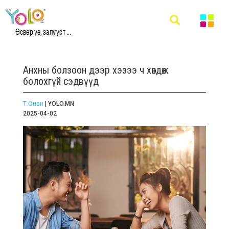
Өсвөр үе, залууст ...
Анхны болзоон дээр хэзээ ч хөндөж
болохгүй сэдвүүд
Т.Онон
| YOLO.MN
2025-04-02