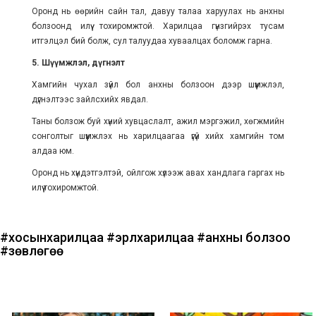
Оронд нь өөрийн сайн тал, давуу талаа харуулах нь анхны
болзоонд илүү тохиромжтой. Харилцаа гүнзгийрэх тусам
итгэлцэл бий болж, сул талуудаа хуваалцах боломж гарна.
5. Шүүмжлэл, дүгнэлт
Хамгийн чухал зүйл бол анхны болзоон дээр шүүмжлэл,
дүгнэлтээс зайлсхийх явдал.
Таны болзож буй хүний хувцаслалт, ажил мэргэжил, хөгжмийн
сонголтыг шүүмжлэх нь харилцаагаа үгүй хийх хамгийн том
алдаа юм.
Оронд нь хүндэтгэлтэй, ойлгож хүлээж авах хандлага гаргах нь
илүү тохиромжтой.
#хосынхарилцаа
#эрүүлхарилцаа
#анхны болзоо
#зөвлөгөө