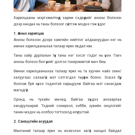
Харилцааны мэргэжилтнүүд зарим сэдвүүдийг анхны болзоон
дээр хөндөх нь таны болзоог сүйтгэж мэднэ гэж үздэг.
1. Өмнөх харилцаа
Анхны болзоон дээрх хамгийн нийтлэг алдаануудын нэг нь
өмнөх харилцааныхаа талаар ярих явдал юм.
Таны хайр дурлалын түүх таны нэг хэсэг гэдэг нь үнэн. Гэвч
анхны болзоо бол үүнийг дэлгэх тохиромжтой мөч биш.
Өмнөх харилцааныхаа талаар ярих нь та хуучин найз охин/
залуугаас салаагүй мэт сэтгэгдэл төрүүлж болно. Эсвэл бүр
болзож буй хүнээ тэдэнтэй харьцуулж байгаа мэт санагдаж
магадгүй.
Оронд нь тухайн мөчид байгаа хүндээ анхаарлаа
хандуулаарай. Тэдний сонирхол, хобби, хувийн онцлогийг
танин мэдэх нь холбоо тогтооход илүү тустай.
2. Санхүүгийн асуудал
Мөнгөний талаар ярих нь ихэвчлэн эвгүй нөхцөл байдал