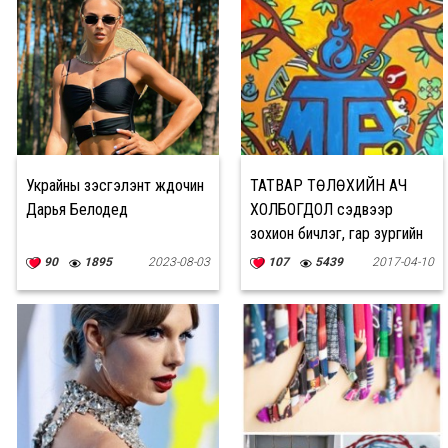
Украйны үзэсгэлэнт жүдочин
ТАТВАР ТӨЛӨХИЙН АЧ
Дарья Белодед
ХОЛБОГДОЛ сэдвээр
зохион бичлэг, гар зургийн
УРАЛДААН зарлалаа
90
1895
2023-08-03
107
5439
2017-04-10