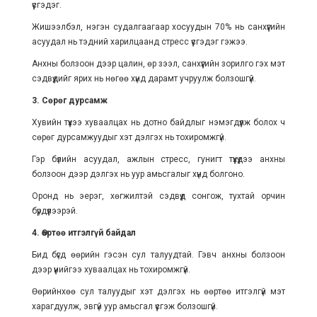
үүсгэдэг.
Жишээлбэл, нэгэн судалгаагаар хосуудын 70% нь санхүүгийн
асуудал нь тэдний харилцаанд стресс үүсгэдэг гэжээ.
Анхны болзоон дээр цалин, өр зээл, санхүүгийн зорилго гэх мэт
сэдвүүдийг ярих нь нөгөө хүнд дарамт учруулж болзошгүй.
3. Сөрөг дурсамж
Хувийн түүхээ хуваалцах нь дотно байдлыг нэмэгдүүлж болох ч
сөрөг дурсамжуудыг хэт дэлгэх нь тохиромжгүй.
Гэр бүлийн асуудал, ажлын стресс, гунигт түүхүүдээ анхны
болзоон дээр дэлгэх нь уур амьсгалыг хүнд болгоно.
Оронд нь эерэг, хөгжилтэй сэдвүүд сонгож, тухтай орчин
бүрдүүлээрэй.
4. Өөртөө итгэлгүй байдал
Бид бүгд өөрийн гэсэн сул талуудтай. Гэвч анхны болзоон
дээр үүнийгээ хуваалцах нь тохиромжгүй.
Өөрийнхөө сул талуудыг хэт дэлгэх нь өөртөө итгэлгүй мэт
харагдуулж, эвгүй уур амьсгал үүсгэж болзошгүй.