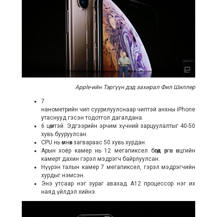
Apple-ийн Тэргүүн дэд захирал Фил Шиллер
7
нанометрийн чип суурилуулснаар чиптэй анхны iPhone
утаснууд гэсэн тодотгол дагалдана.
6 цөмтэй. Эдгээрийн эрчим хүчний зарцуулалтыг 40-50
хувь бууруулсан.
СPU нь өмнөх загвараас 50 хувь хурдан.
Арын хоёр камер нь 12 мегапиксел бөгөөд өргөн өнцгийн
камерт дахин гэрэл мэдрэгч байрлуулсан.
Нүүрэн талын камер 7 мегапиксел, гэрэл мэдрэгчийн
хурдыг нэмсэн.
Энэ утсаар нэг зураг авахад А12 процессор нэг их
наяд үйлдэл хийнэ.