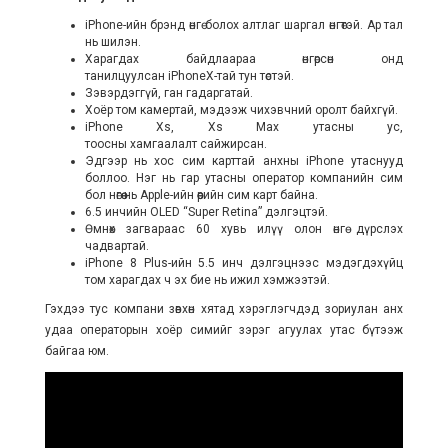
iPhone-ийн брэнд өнгө болох алтлаг шаргал өнгөтэй. Ар тал
нь шилэн.
Харагдах байдлаараа өнгөрсөн онд
танилцуулсан iPhoneX-тaй тун төстэй.
Зэвэрдэггүй, ган гадаргатай.
Хоёр том камертай, мэдээж чихэвчний оролт байхгүй.
iPhone Xs, Xs Max утасны ус,
тоосны хамгаалалт сайжирсан.
Эдгээр нь хос сим карттай анхны iPhone утаснууд
боллоо. Нэг нь гар утасны оператор компанийн сим
бол нөгөө нь Apple-ийн өөрийн сим карт байна.
6.5 инчийн OLED “Super Retina” дэлгэцтэй.
Өмнөх загвараас 60 хувь илүү олон өнгө дүрслэх
чадвартай.
iPhone 8 Plus-ийн 5.5 инч дэлгэцнээс мэдэгдэхүйц
том харагдах ч эх бие нь ижил хэмжээтэй.
Гэхдээ тус компани зөвхөн хятад хэрэглэгчдэд зориулан анх
удаа операторын хоёр симийг зэрэг агуулах утас бүтээж
байгаа юм.