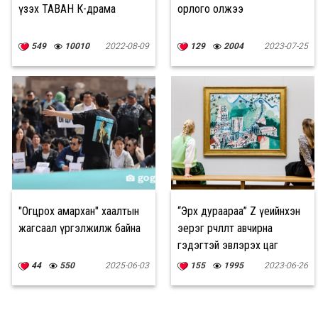
үзэх ТАВАН К-драма
орлого олжээ
549
10010
2022-08-09
129
2004
2023-07-25
"Огцрох амархан" хаалтын
“Эрх дураараа” Z үеийнхэн
жагсаал үргэлжилж байна
эерэг өөрчлөлт авчирна
гэдэгтэй эвлэрэх цаг
болжээ
44
550
2025-06-03
155
1995
2023-06-26