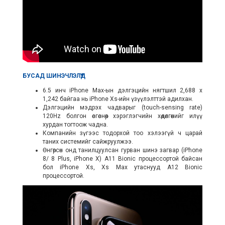
БУСАД ШИНЭЧЛЭЛҮҮД
6.5 инч iPhone Max-ын дэлгэцийн нягтшил 2,688 x
1,242 байгаа нь iPhone Xs-ийн үзүүлэлттэй адилхан.
Дэлгэцийн мэдрэх чадварыг (touch-sensing rate)
120Hz болгон өсгөснөөр хэрэглэгчийн хөдөлгөөнийг илүү
хурдан тогтоож чадна.
Компанийн зүгээс тодорхой тоо хэлээгүй ч царай
таних системийг сайжруулжээ.
Өнгөрсөн онд танилцуулсан гурван шинэ загвар (iPhone
8/ 8 Plus, iPhone X) A11 Bionic процессортой байсан
бол iPhone Xs, Xs Max утаснууд A12 Bionic
процессортой.