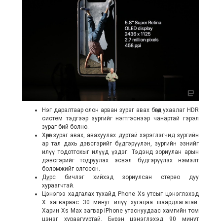
Нэг даралтаар олон арван зураг авах бөгөөд ухаалаг HDR
систем тэдгээр зургийг нэгтгэснээр чанартай гэрэл
зураг бий болно.
Хөрөг зураг авах, авахуулах дуртай хэрэглэгчид зургийн
ар тал дахь дэвсгэрийг бүдгэрүүлэн, зургийн эзнийг
илүү тодотгохыг илүүд үздэг. Тэдэнд зориулан арын
дэвсгэрийг тодруулах эсвэл бүдгэрүүлэх нэмэлт
боломжийг олгосон.
Дүрс бичлэг хийхэд зориулсан стерео дуу
хураагчтай.
Цэнэгээ хадгалах тухайд Phone Xs утсыг цэнэглэхэд
Х загвараас 30 минут илүү хугацаа шаардлагатай.
Харин Xs Max загвар iPhone утаснуудаас хамгийн том
цэнэг хураагууртай. Бүрэн цэнэглэхэд 90 минут