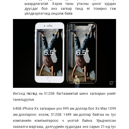
шаардлагатай. Хэрэв таны утасны цэнэг хурдан
дуусдаг бол энэ загвар танд яг тохирно гэж
үйлдвэрлэгчид онцолж байв.
Ингээд төгсгөлд нь 512GB багтаамжтай шинэ загварын үнийг
танилцуулъя.
64GB iPhone Xs загварын үнэ 999 ам.доллар бол Xs Max 1099
ам.доллароос эхэлж, 512GB 1449 ам.доллар байгаа нь тус
компанийн компьютероос ч үнэтэй байна. Урьдчилсан
захиалга маргааш, дэлгүүрийн худалдаа энэ сарын 21-нд тус