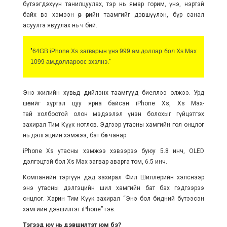
бүтээгдэхүүн танилцуулах, тэр нь ямар горим, үнэ, нэртэй
байх вэ хэмээн өөр өөрийн таамгийг дэвшүүлэн, бүр санал
асуулга явуулах нь ч бий.
"
64GB iPhone Xs загварын үнэ 999 ам.доллар бол Xs Max
1099 ам.доллароос эхэлнэ.
"
Энэ жилийн хувьд дийлэнх таамгууд биеллээ олжээ. Урд
шөнийг хүртэл цуу яриа байсан iPhone Xs, Xs Max-
тай холбоотой олон мэдээлэл үнэн болохыг гүйцэтгэх
захирал Тим Күүк нотлов. Эдгээр утасны хамгийн гол онцлог
нь дэлгэцийн хэмжээ, бат бөх чанар.
iPhone Xs утасны хэмжээ хэвээрээ буюу 5.8 инч, OLED
дэлгэцтэй бол Xs Max загвар аварга том, 6.5 инч.
Компанийн тэргүүн дэд захирал Фил Шиллерийн хэлснээр
энэ утасны дэлгэцийн шил хамгийн бат бах гэдгээрээ
онцлог. Харин Тим Күүк захирал “Энэ бол бидний бүтээсэн
хамгийн дэвшилтэт iPhone” гэв.
Тэгээд юу нь дэвшилтэт юм бэ?