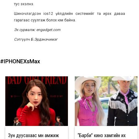
тус эхэлнэ.
Шинэчлэгдсэн ios12 үйлдлийн системийг та ирэх даваа
гарагаас суулгаж болох юм байна.
Эх сурвалж: engadget.com
Сэтгүүлч Б.Эрдэнэчимэг
#IPHONEXsMax
Зун дуусахаас өмнө амжиж
“Барби” кино хамгийн их