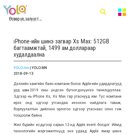
Өсвөр үе, залууст ...
iPhone-ийн шинэ загвар Xs Max: 512GB
багтаамжтай, 1499 ам.доллараар
худалдаална
YOLO.mn
| YOLO.MN
2018-09-13
Дэлхийн хамгийн баян компани болох Apple-ийн удирдлагууд
урд шөнө 2019 оны үндсэн бүтээгдэхүүнээ танилцууллаа.
Эдгээр нь iPhone Xs, Xs Max гар утаснууд юм. Тус компани
ирэх онд эдгээр утсандаа ихээхэн найдлага тавьж,
борлуулалтын дийлэнх орлогоо эдгээр утаснаас олно гэж
тооцоолж байна.
Жил бүрийн есдүгээр сарын 12-нд Apple event болдог. Иймд
технологийн мэргэжилтнүүд энэ удаад Apple ямар шинэ