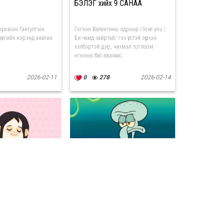
БЭЛЭГ хийх 9 САНАА
оровын Гантулгын
Гэгээн Валентины өдрөөр I love you /
үлгийн нэрэнд анализ
Би чамд хайртай/ гэх үгстэй зүрхэн
хэлбэртэй дэр, чихмэл тоглоом
өгөхөөс бас авахаас...
2026-02-11
0
278
2026-02-14
гаагаасаа илүү
Дүрэм журам дор байхыг