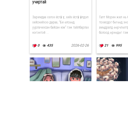
учиртай
Заримдаа хэлэх ёсгүй үг, хийх ёсгүй үйлдэл
Галт Морин жил нь 
хийснийхээ дараа, “Би өлсөөд
тохиодог бөгөөд энэ ү
уурлачихсан байсан юм” гэж тайлбарлах
амьдралд өөрчлөлтү
нэгэнтэй ...
болоод өрнөдөг гэж 
0
435
2026-02-26
21
995
Валентины баяраа
Хонио тоолохо