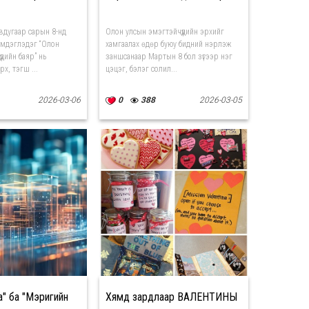
вдугаар сарын 8-нд
Олон улсын эмэгтэйчүүдийн эрхийг
эмдэглэдэг “Олон
хамгаалах өдөр буюу бидний нэрлэж
үдийн баяр” нь
заншсанаар Мартын 8 бол зүгээр нэг
рх, тэгш ...
цэцэг, бэлэг солил...
2026-03-06
0
388
2026-03-05
а" ба "Мэригийн
Хямд зардлаар ВАЛЕНТИНЫ