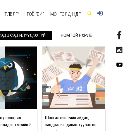
ТӨЛӨВЛӨГЧ
ГОЁ "БИ"
МОНГОЛД ӨНӨӨДӨР
ЭДЭХЭД ИЛҮҮДЭХГҮЙ
НОМТОЙ НӨХӨРЛӨЕ
юу шөнө илүү
Шалгалтын үеийн айдас,
ладаг хүмүүсийн 5
сандралыг даван туулах үнэ