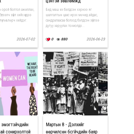
ж
цэнтэй зөвлөмжүүд
нө орой болтол ажиллах,
Бид маш их бэлдсэн хэрнээ яг
үтээлч зүйл хийх үедээ
шалгалтын цаас ирэх мөчид айдас,
үү төвлөрч хийдэг.
сандралаасаа болоод бэлдсэн зүйлээ
дутуу харуулах тохиолдо...
2026-07-02
0
880
2026-06-23
 эмэгтэйчүүдийн
Мартын 8 - Дэлхийг
хай сонирхолтой
өөрчилсөн бүсгүйчүүдийн баяр