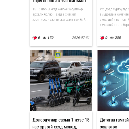
хориглосон ажлын жагсаалт
гэж бий
13-15 насны хүүхэд хөнгөн хөдөлмөр
Их, дээд сургуульд э
эрхэлж болно. Гэхдээ хийхийг
амьдралын хамгийн
хориглосон ажлын жагсаалт гэж бий.
эхлэлүүдийн нэг юм.
хичээлийн арга бари
0
170
2026-07-31
0
238
Долоодугаар сарын 1-нээс 18
Датагаа гамтай
нас хүрээгүй хүүхэд мопед,
зөвлөгөө