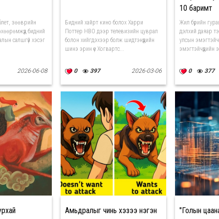
10 баримт
аблет, зөөврийн
Бидний хайрт кино болох Харри
Жил бүрийн гура
хөөрөмжүүд бидний
Поттер HBO дээр телевизийн цуврал
дэлхий даяар т
лын салшгүй хэсэг
болон хийгдэхээр болж шидтэнүүдийн
улсын эмэгтэйчү
шинэ эрин үе Хогвартс...
эмэгтэйчүүдийн э
2026-06-08
0
397
2026-03-06
0
377
урхай
Амьдралыг чинь хэзээ нэгэн
"Голын цаан