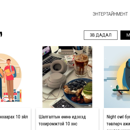
ЭНТЕРТАЙНМЕНТ
Л
ЗӨВ ДАДАЛ
М
хаарах 10 зүйл
Шалгалтын өмнө идэхэд
Night owl бу
тохиромжтой 10 хүнс
төвлөрч ажил