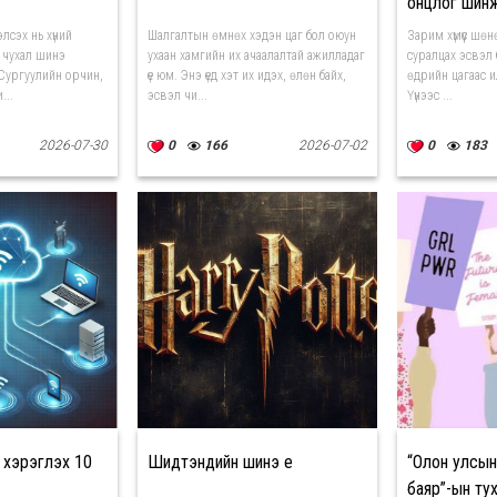
онцлог шин
лсэх нь хүний
Шалгалтын өмнөх хэдэн цаг бол оюун
Зарим хүмүүс шө
 чухал шинэ
ухаан хамгийн их ачаалалтай ажилладаг
суралцах эсвэл б
 Сургуулийн орчин,
үе юм. Энэ үед хэт их идэх, өлөн байх,
өдрийн цагаас ил
...
эсвэл чи...
Үүнээс ...
2026-07-30
0
166
2026-07-02
0
183
 хэрэглэх 10
Шидтэнүүдийн шинэ үе
“Олон улсын
баяр”-ын ту