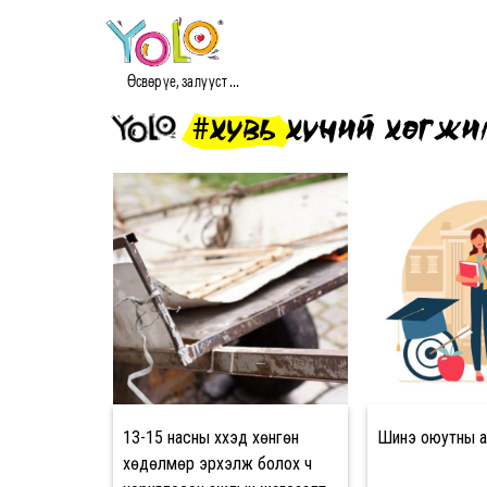
Өсвөр үе, залууст ...
#ХУВЬ ХҮНИЙ ХӨГЖИ
13-15 насны хүүхэд хөнгөн
Шинэ оюутны ан
хөдөлмөр эрхэлж болох ч