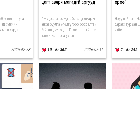
цагт аварч магадгүй аргууд
өрөө"
60 жилд нэг удаа
Амьдрал заримдаа бидэнд ямар ч
Яруу найрагч Н
ед хүмүүсийн
анхааруулга өгөлгүйгээр эрсдэлтэй
дараах гурван ш
үд маш хурдан
байдалд хүргэдэг. Гэхдээ энгийн нэг
хийв.
...
жижигхэн арга ухаан...
2026-02-23
10
362
2026-02-16
2
242
ос залхаж
Өсвөр үеийнхэн гэмт хэргээс
Та бодож бай