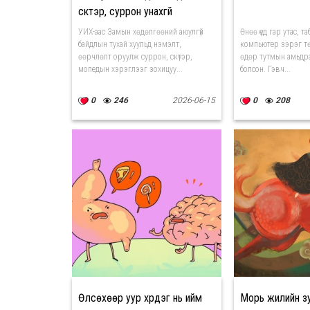
скүүтэр, суррон унахгүй
УИХ-аас Замын хөдөлгөөний аюулгүй
Өнөө үед гар утас, т
байдлын тухай хуульд нэмэлт,
компьютер зэрэг тө
өөрчлөлт оруулж суррон, скүтэр,
өдөр тутмын амьдра
мопедын хэрэглээг зохицуу...
болсон. Гэвч...
0
246
2026-06-15
0
208
Өлсөхөөр уур хүрдэг нь ийм
Морь жилийн з