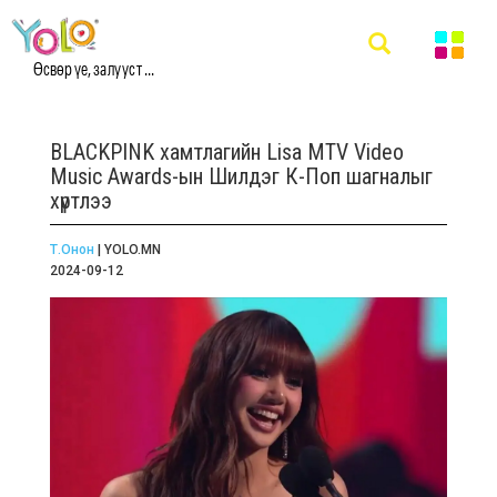
Өсвөр үе, залууст ...
BLACKPINK хамтлагийн Lisa MTV Video
Music Awards-ын Шилдэг К-Поп шагналыг
хүртлээ
Т.Онон
| YOLO.MN
2024-09-12