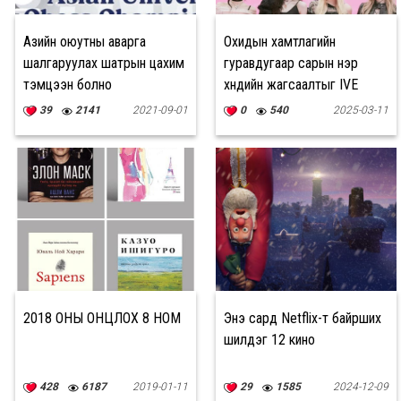
Азийн оюутны аварга
Охидын хамтлагийн
шалгаруулах шатрын цахим
гуравдугаар сарын нэр
тэмцээн болно
хүндийн жагсаалтыг IVE
тэргүүллээ
39
2141
2021-09-01
0
540
2025-03-11
2018 ОНЫ ОНЦЛОХ 8 НОМ
Энэ сард Netflix-т байрших
шилдэг 12 кино
428
6187
2019-01-11
29
1585
2024-12-09