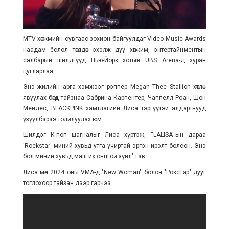
MTV хөгжмийн сувгаас зохион байгуулдаг Video Music Awards
наадам ёслол төгөлдөр эхэлж дуу хөгжим, энтертайнментын
салбарын шилдгүүд Нью-Йорк хотын UBS Arena-д хуран
цугларлаа.
Энэ жилийн арга хэмжээг рэппер Megan Thee Stallion хөтлөн
явуулах бөгөөд тайзнаа Сабрина Карпентер, Чаппелл Роан, Шон
Мендес, BLACKPINK хамтлагийн Лиса тэргүүтэй алдартнууд
үзүүлбэрээ толилуулах юм.
Шилдэг К-поп шагналыг Лиса хүртэж, "'LALISA'-ын дараа
'Rockstar' миний хувьд утга учиртай эргэн ирэлт болсон. Энэ
бол миний хувьд маш их онцгой зүйл" гэв.
Лиса мөн 2024 оны VMA-д "New Woman" болон "Рокстар" дууг
тоглохоор тайзан дээр гарчээ.