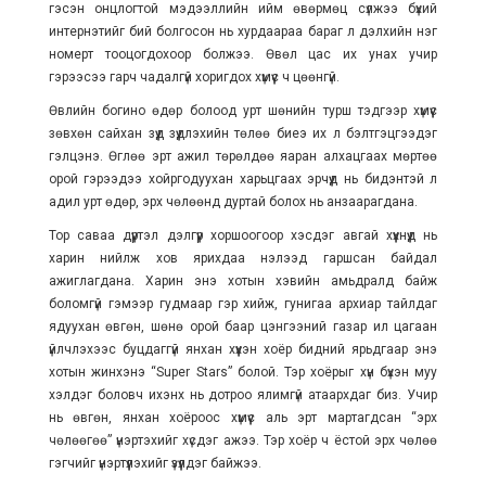
гэсэн онцлогтой мэдээллийн ийм өвөрмөц сүлжээ бүхий
интернэтийг бий болгосон нь хурдаараа бараг л дэлхийн нэг
номерт тооцогдохоор болжээ. Өвөл цас их унах учир
гэрээсээ гарч чадалгүй хоригдох хүмүүс ч цөөнгүй.
Өвлийн богино өдөр болоод урт шөнийн турш тэдгээр хүмүүс
зөвхөн сайхан зүүд зүүдлэхийн төлөө биеэ их л бэлтгэцгээдэг
гэлцэнэ. Өглөө эрт ажил төрөлдөө яаран алхацгаах мөртөө
орой гэрээдээ хойргодуухан харьцгаах эрчүүд нь бидэнтэй л
адил урт өдөр, эрх чөлөөнд дуртай болох нь анзаарагдана.
Тор саваа дүүртэл дэлгүүр хоршоогоор хэсдэг авгай хүүхнүүд нь
харин нийлж хов ярихдаа нэлээд гаршсан байдал
ажиглагдана. Харин энэ хотын хэвийн амьдралд байж
боломгүй гэмээр гудмаар гэр хийж, гунигаа архиар тайлдаг
ядуухан өвгөн, шөнө орой баар цэнгээний газар ил цагаан
үйлчлэхээс буцдаггүй янхан хүүхэн хоёр бидний ярьдгаар энэ
хотын жинхэнэ “Super Stars” болой. Тэр хоёрыг хүн бүхэн муу
хэлдэг боловч ихэнх нь дотроо ялимгүй атаархдаг биз. Учир
нь өвгөн, янхан хоёроос хүмүүс аль эрт мартагдсан “эрх
чөлөөгөө” үнэртэхийг хүсдэг ажээ. Тэр хоёр ч ёстой эрх чөлөө
гэгчийг үнэртүүлэхийг үзүүлдэг байжээ.