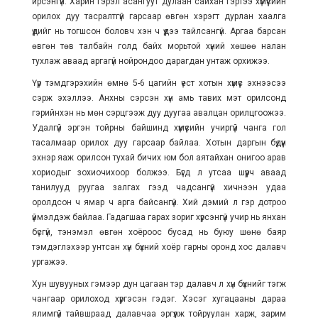
ирсэнгүй. Харин гэрэл асангуут дулаан сайхан гэртээ хүмүүсийн
орилох дуу тасралтгүй гарсаар өвгөн хэрэгт дурлан хаалга
үүдийг нь тогшсон боловч хэн ч үүдээ тайлсангүй. Аргаа барсан
өвгөн төв талбайн голд байх морьтой хүний хөшөө налан
тухлаж аваад аргагүй нойрондоо дарагдан унтаж орхижээ.
Үүр тэмдгэрэхийн өмнө 5-6 цагийн үест хотын хүмүүс эхнээсээ
сэрж эхэллээ. Анхны сэрсэн хүн амь тавих мэт орилсонд
гэрийнхэн нь мөн сэрцгээж дуу дуугаа авалцан орилцгоожээ.
Удалгүй эргэн тойрны байшинд хүмүүсийн учиргүй чанга гол
тасалмаар орилох дуу гарсаар байлаа. Хотын даргын бүдүүн
эхнэр яаж орилсон тухай бичих юм бол аятайхан онигоо арав
хориодыг зохиочихоор болжээ. Бүгд л утсаа шүүрч аваад
танилууд руугаа залгах гээд чадсангүй хичнээн удаа
оролдсон ч ямар ч арга байсангүй. Хий дэмий л гэр дотроо
үймэлдэж байлаа. Гадагшаа гарах зориг хүрсэнгүй учир нь янхан
бүсгүй, тэнэмэл өвгөн хоёроос бусад нь буюу шөнө баяр
тэмдэглэхээр унтсан хүн бүхний хоёр гарны оронд хос далавч
ургажээ.
Хун шувууных гэмээр дун цагаан тэр далавч л хүн бүхнийг тэгж
чангаар орилоход хүргэсэн гэдэг. Хэсэг хугацааны дараа
ялимгүй тайвшраад далавчаа эргүүлж тойруулан харж, зарим