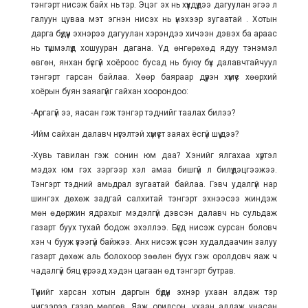
тэнгэрт нисэж байх нь тэр. Эцэг эх нь хүүхдүүдээ дагуулан эгээ л
галуун цуваа мэт эгнэн нисэх нь үнэхээр зугаатай . Хотын
дарга бүдүүн эхнэрээ дагуулан хэрэндээ хичээн дэвэх ба араас
нь түшмэлүүд хошууран дагана. Үд өнгөрөхөд ядуу тэнэмэл
өвгөн, янхан бүсгүй хоёроос бусад нь буюу бүх далавчтайчуул
тэнгэрт гарсан байлаа. Хөөр баяраар дүүрэн хүмүүс хөөрхий
хоёрын буян заяагүйг гайхан хоорондоо:
-Аргагүй ээ, яасан гэж тэнгэр тэднийг таалах билээ?
-Ийм сайхан далавч нүгэлтэй хүмүүст заяах ёсгүй шүү дээ?
-Хувь тавилан гэж сонин юм даа? Хэнийг ялгахаа хүртэл
мэдэх юм гэх зэргээр хэл амаа бишгүй л билүүдэцгээжээ.
Тэнгэрт тэдний амьдрал зугаатай байлаа. Гэвч удалгүй нар
шингэх дөхөж задгай салхитай тэнгэрт эхнээсээ жиндэж
мөн өдөржин ядрахыг мэдэлгүй дэвсэн далавч нь сульдаж
газарт буух тухай бодож эхэллээ. Бүгд нисэж сурсан боловч
хэн ч бууж үзээгүй байжээ. Анх нисэж үзсэн худалдаачин залуу
газарт дөхөж аль болохоор зөөлөн буух гэж оролдовч яаж ч
чадалгүй бяц үсрээд хэдэн цагаан өд тэнгэрт бутрав.
Түүнийг харсан хотын даргын бүдүүн эхнэр ухаан алдаж тэр
чигээрээ газар мөргөв. Яаж орилсон, ухаан алдаж унасан