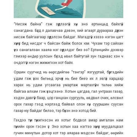
“Нисэж байна” гэж зүүдлээгүй хүн энэ ертөнцөд байхгүй
санагдана. Бүгд л далавчаа дэвэн, хий агаарт дураараа дүүлэн
нисэж байгаагаар зүүдэлсэн байдаг. Магадгүй хэзээ нэгэн цагт
хүмүүс бид нисдэг ч байсан байж болох юм. Чухам тэр сайхан
үеэ санагалзан хааяа нэг зүүдэлдэг биз ээ? Ертөнцийн дээвэр
гэмээр өндөр уулсын бүсэд өвөл байтугай зун гаднаас хэн ч
очдоггүй нэгэн жижигхэн хот байх.
Оршин суугчид нь өөрсдийгөө “тэнгэр” язгууртай, бүргэдийн
удам гэж үзэх бөгөөд эрчүүл нь бие биеэ их л эвгүй харцаар
харах нь удам угсаагаа умартаж мартахгүйн төлөө хийж
байгаа алхам гэж үзэцгээнэ. Хотын цагдаа, гал унтраах газар,
хэдэн давгүй баар, цор ганцхан сургууль, өвдвөл очих, өлсвөл
орох газар гээд нэрлээд байвал олон хүн суурьшин суусан
газар юу байдаг билээ, тэр бүхэн энэ хотод бий.
Гэхдээ түм түжигнэсэн их хотыг бодвол амар амгалан нам
гүмийн орон гэсэн үг. Энэ хотын хаа нэгтээ хүмүүс муудалцвал
гучин минутын дотор хот тэр аяараа мэдсэн байдаг, өөрийн