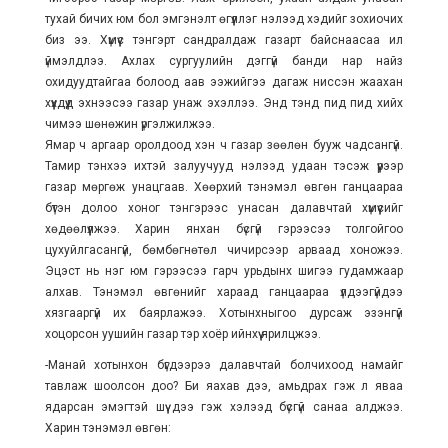
тухай бичих юм бол эмгэнэлт өгүүллэг нэлээд хэдийг зохиочих
биз ээ. Хүмүүс тэнгэрт сандралдаж газарт байснаасаа илүү
үймэлдлээ. Ахлах сургуулийн дэггүй банди нар найз
охидуудтайгаа болоод аав ээжийгээ дагаж ниссэн жаахан
хүүхдүүд эхнээсээ газар унаж эхэллээ. Энд тэнд пид пид хийх
чимээ шөнөжин үргэлжилжээ.
Ямар ч аргаар оролдоод хэн ч газар зөөлөн бууж чадсангүй.
Тамир тэнхээ ихтэй залуучууд нэлээд удаан тэсэж үүрээр
газар мөргөж унацгаав. Хөөрхий тэнэмэл өвгөн ганцаараа
бүтэн долоо хоног тэнгэрээс унасан далавчтай хүмүүсийг
хөдөөлүүлжээ. Харин янхан бүсгүй гэрээсээ толгойгоо
цухуйлгасангүй, бөмбөгнөтөл чичирсээр арваад хоножээ.
Эцэст нь нэг юм гэрээсээ гарч урьдынх шигээ гудамжаар
алхав. Тэнэмэл өвгөнийг хараад ганцаараа үлдээгүйдээ
хязгааргүй их баярлажээ. Хотынхныгоо дурсаж эзэнгүй
хоцорсон уушийн газар тэр хоёр ийнхүү ярилцжээ.
-Манай хотынхон бүгдээрээ далавчтай болчихоод намайг
тавлаж шоолсон доо? Би яахав дээ, амьдрах гэж л яваа
ядарсан эмэгтэй шүү дээ гэж хэлээд бүсгүй санаа алджээ.
Харин тэнэмэл өвгөн: