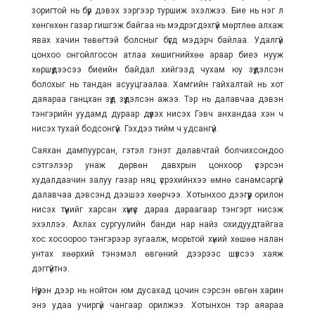
зоригтой нь бүр дэвэх зэргээр туршиж эхэлжээ. Бие нь нэг л
хөнгөхөн газар гишгэж байгаа нь мэдрэгдэхгүй мөртлөө алхаж
явах хачин төвөгтэй болсныг бүгд мэдэрч байлаа. Удалгүй
цонхоо онгойлгосон атлаа хөшигнийхөө араар биеэ нууж
хөршүүдээсээ биеийн байдал хийгээд чухам юу зүүдэлсэн
болохыг нь тандан асууцгаалаа. Хамгийн гайхалтай нь хот
даяараа ганцхан зүүд зүүдэлсэн ажээ. Тэр нь далавчаа дэвэн
тэнгэрийн уудамд дураар дүүлэх нисэх Гэвч анхандаа хэн ч
нисэх тухай бодсонгүй. Гэхдээ тийм ч удсангүй.
Саяхан дампуурсан, гэтэл гэнэт далавчтай болчихсондоо
сэтгэлээр унаж дөрвөн давхрын цонхоор үсэрсэн
худалдаачин залуу газар няц үсрэхийнхээ өмнө санамсаргүй
далавчаа дэвсэнд дээшээ хөөрчээ. Хотынхоо дээгүүр орилон
нисэх түүнийг харсан хүмүүс дараа дараагаар тэнгэрт нисэж
эхэллээ. Ахлах сургуулийн банди нар найз охидуудтайгаа
хос хосоороо тэнгэрээр зугаалж, морьтой хүний хөшөө налан
унтах хөөрхий тэнэмэл өвгөний дээрээс шүлсээ хаяж
дэггүйтнэ.
Нүүрэн дээр нь нойтон юм дусахад цочин сэрсэн өвгөн харин
энэ удаа учиргүй чангаар орилжээ. Хотынхон тэр аяараа