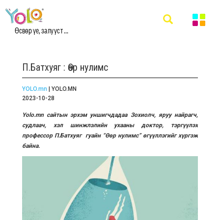
Өсвөр үе, залууст ...
П.Батхуяг : Өөр нулимс
YOLO.mn
| YOLO.MN
2023-10-28
Yolo.mn сайтын эрхэм уншигчдадаа Зохиолч, яруу найрагч,
судлаач, хэл шинжлэлийн ухааны доктор, тэргүүлэх
профессор П.Батхуяг гуайн “Өөр нулимс” өгүүллэгийг хүргэж
байна.