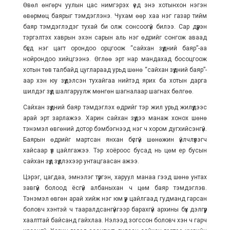
Өвөл өнгөрч уулын цас нимгэрэх үед энэ хотынхон нэгэн
өвөрмөц баярыг тэмдэглэнэ. Чухам өөр хаа нэг газар тийм
баяр тэмдэглэдэг тухай би олж сонсоогүй билээ. Сар дүүрэн
тэргэлтэх хаврын эхэн сарын аль нэг өдрийг сонгож аваад
бүгд нэг цагт орондоо орцгоож “сайхан зүүдний баяр”-аа
нойрондоо хийцгээнэ. Өглөө эрт нар мандахад босоцгоож
хотын төв талбайд цуглараад урьд шөнө “сайхан зүүдний баяр”-
аар хэн юу зүүдэлсэн тухайгаа нийтэд ярих ба хотын дарга
шилдэг зүүд шалгаруулж мөнгөн шагналаар шагнах бөлгөө.
Сайхан зүүдний баяр тэмдэглэх өдрийг тэр жил урьд жилүүдээс
арай эрт зарлажээ. Харин сайхан зүүдээ манаж хонох шөнө
тэнэмэл өвгөний дотор бэмбэгнээд нэг ч хором дугхийсэнгүй.
Баярын өдрийг мартсан янхан бүсгүй шөнөжин үйлчлүүлэгч
хайсаар үүл цайлгажээ. Тэр хоёроос бусад нь цөм ер бусын
сайхан зүүд зүүдлэхээр унтацгаасан ажээ.
Цэрэг, цагдаа, эмнэлэг түргэн, харуул манаа гээд шөнө унтах
завгүй болоод ёсгүй албаныхан ч цөм баяр тэмдэглэв.
Тэнэмэл өвгөн арай хийж нэг юм үүр цайлгаад гудманд гарсан
боловч хэнтэй ч тааралдсангүйгээр барахгүй архины бүх дэлгүүр
хаалттай байсанд гайхлаа. Нэлээд зогссон боловч хэн ч гарч