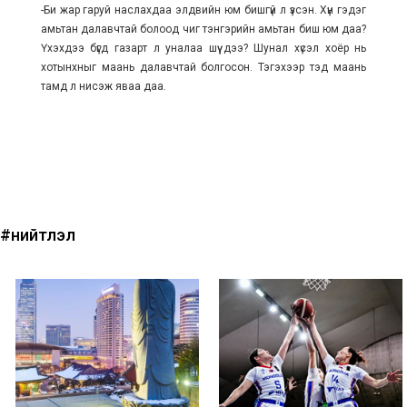
-Би жар гаруй наслахдаа элдвийн юм бишгүй л үзсэн. Хүн гэдэг
амьтан далавчтай болоод чиг тэнгэрийн амьтан биш юм даа?
Үхэхдээ бүгд газарт л уналаа шүү дээ? Шунал хүсэл хоёр нь
хотынхныг маань далавчтай болгосон. Тэгэхээр тэд маань
тамд л нисэж яваа даа.
#нийтлэл