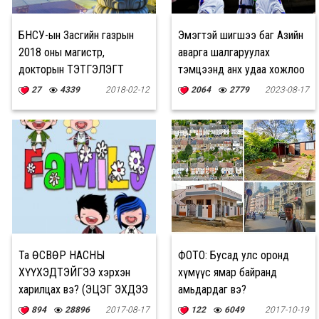
БНСУ-ын Засгийн газрын
Эмэгтэй шигшээ баг Азийн
2018 оны магистр,
аварга шалгаруулах
докторын ТЭТГЭЛЭГТ
тэмцээнд анх удаа хожлоо
хөтөлбөр зарлагдлаа
27
4339
2018-02-12
2064
2779
2023-08-17
Та ӨСВӨР НАСНЫ
ФОТО: Бусад улс оронд
ХҮҮХЭДТЭЙГЭЭ хэрхэн
хүмүүс ямар байранд
харилцах вэ? (ЭЦЭГ ЭХДЭЭ
амьдардаг вэ?
уншуулах зөвлөмж)
894
28896
2017-08-17
122
6049
2017-10-19