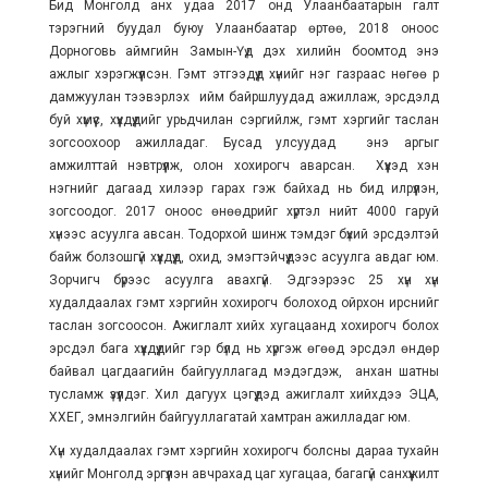
Бид Монголд анх удаа 2017 онд Улаанбаатарын галт
тэрэгний буудал буюу Улаанбаатар өртөө, 2018 оноос
Дорноговь аймгийн Замын-Үүд дэх хилийн боомтод энэ
ажлыг хэрэгжүүлсэн. Гэмт этгээдүүд хүнийг нэг газраас нөгөө рүү
дамжуулан тээвэрлэх ийм байршлуудад ажиллаж, эрсдэлд
буй хүмүүс, хүүхдүүдийг урьдчилан сэргийлж, гэмт хэргийг таслан
зогсоохоор ажилладаг. Бусад улсуудад энэ аргыг
амжилттай нэвтрүүлж, олон хохирогч аварсан. Хүүхэд хэн
нэгнийг дагаад хилээр гарах гэж байхад нь бид илрүүлэн,
зогсоодог. 2017 оноос өнөөдрийг хүртэл нийт 4000 гаруй
хүнээс асуулга авсан. Тодорхой шинж тэмдэг бүхий эрсдэлтэй
байж болзошгүй хүүхдүүд, охид, эмэгтэйчүүдээс асуулга авдаг юм.
Зорчигч бүрээс асуулга авахгүй. Эдгээрээс 25 хүн хүн
худалдаалах гэмт хэргийн хохирогч болоход ойрхон ирснийг
таслан зогсоосон. Ажиглалт хийх хугацаанд хохирогч болох
эрсдэл бага хүүхдүүдийг гэр бүлд нь хүргэж өгөөд эрсдэл өндөр
байвал цагдаагийн байгууллагад мэдэгдэж, анхан шатны
тусламж үзүүлдэг. Хил дагуух цэгүүдэд ажиглалт хийхдээ ЭЦА,
ХХЕГ, эмнэлгийн байгууллагатай хамтран ажилладаг юм.
Хүн худалдаалах гэмт хэргийн хохирогч болсны дараа тухайн
хүнийг Монголд эргүүлэн авчрахад цаг хугацаа, багагүй санхүүжилт