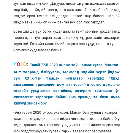
зугтсан явдал ч бий. Дагуулж явсан хүмүүс нь ихэнхдээ монгол
хүмүүс байдаг. Хүүхдийг авч үлдээд ээж аавтай нь холбоо барихад
голдуу орон нутагт амьдардаг настай хүмүүс байсан. Манай
хүүхэд наана чинь юу хийж байгаа юм бол гэж гайхдаг.
Ер нь хил дагуух бүс хүн худалдаалах гэмт хэргийн эрсдэлтэйд
тооцогддог тул асран хамгаалагчид хүүхдүүдээ сайн анхаарах
хэрэгтэй. Бэлгийн мөлжлөгийн зорилгоор хүүхдүүд, насанд хүрсэн
иргэдийг худалдсаар байна.
Y
O
L
O
:
Танай ТББ 2020 оноос хойш өнөөг хүртэл, Монгол-
АНУ хооронд байгуулсан, Монголд хүүхдийн эсрэг үйлдэж
буй ХХГХ-тэй тэмцэх чиглэлээр хэрэгжих “Хүүхэд
хамгааллын түншлэлийн компакт төсөл”-д сонгогдож, энэ
төслийн урьдчилан сэргийлэх, хохирогч хамгаалал үйл
ажиллагааг хэрэгжүүлж байна. Энэ хүрээнд та бүхэн ямар
ажлууд хийсэн бэ?
-Энэ төсөл 2020 оноос эхэлсэн. Манай байгууллага хохирогч
хамгаалал, урьдчилан сэргийлэх чиглэлд ажиллаж байна. Хүн
худалдаалах гэмт хэргээс урьдчилан сэргийлэх зорилгоор
Монголд тохируулан гурван гарын авлага боловсрууллаа.