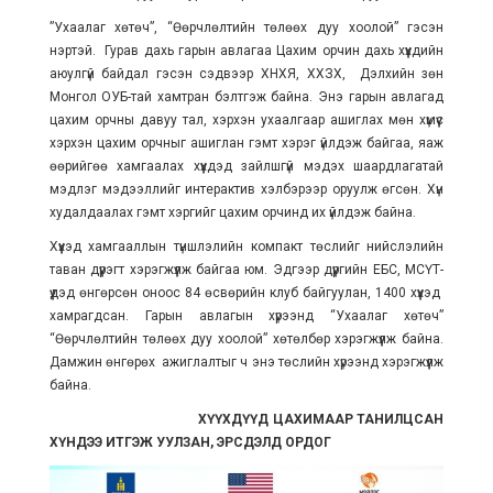
”Ухаалаг хөтөч”, “Өөрчлөлтийн төлөөх дуу хоолой” гэсэн
нэртэй. Гурав дахь гарын авлагаа Цахим орчин дахь хүүхдийн
аюулгүй байдал гэсэн сэдвээр ХНХЯ, ХХЗХ, Дэлхийн зөн
Монгол ОУБ-тай хамтран бэлтгэж байна. Энэ гарын авлагад
цахим орчны давуу тал, хэрхэн ухаалгаар ашиглах мөн хүмүүс
хэрхэн цахим орчныг ашиглан гэмт хэрэг үйлдэж байгаа, яаж
өөрийгөө хамгаалах хүүхдэд зайлшгүй мэдэх шаардлагатай
мэдлэг мэдээллийг интерактив хэлбэрээр оруулж өгсөн. Хүн
худалдаалах гэмт хэргийг цахим орчинд их үйлдэж байна.
Хүүхэд хамгааллын түншлэлийн компакт төслийг нийслэлийн
таван дүүрэгт хэрэгжүүлж байгаа юм. Эдгээр дүүргийн ЕБС, МСҮТ-
үүдэд өнгөрсөн оноос 84 өсвөрийн клуб байгуулан, 1400 хүүхэд
хамрагдсан. Гарын авлагын хүрээнд “Ухаалаг хөтөч”
“Өөрчлөлтийн төлөөх дуу хоолой” хөтөлбөр хэрэгжүүлж байна.
Дамжин өнгөрөх ажиглалтыг ч энэ төслийн хүрээнд хэрэгжүүлж
байна.
ХҮҮХДҮҮД ЦАХИМААР ТАНИЛЦСАН
ХҮНДЭЭ ИТГЭЖ УУЛЗАН, ЭРСДЭЛД ОРДОГ