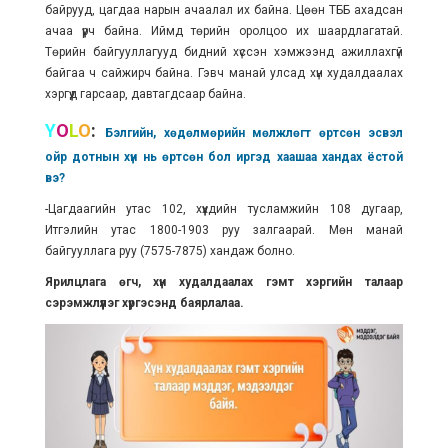
байрууд, цагдаа нарын ачаалал их байна. Цөөн ТББ ахадсан
ачаа үүрч байна. Иймд төрийн оролцоо их шаардлагатай.
Төрийн байгууллагууд бидний хүссэн хэмжээнд ажиллахгүй
байгаа ч сайжирч байна. Гэвч манай улсад хүн худалдаалах
хэргүүд гарсаар, давтагдсаар байна.
Y
O
L
O
:
Бэлгийн, хөдөлмөрийн мөлжлөгт өртсөн эсвэл
ойр дотнын хүн нь өртсөн бол иргэд хаашаа хандах ёстой
вэ?
-Цагдаагийн утас 102, хүүхдийн тусламжийн 108 дугаар,
Итгэлийн утас 1800-1903 руу залгаарай. Мөн манай
байгууллага руу (7575-7875) хандаж болно.
Ярилцлага өгч, хүн худалдаалах гэмт хэргийн талаар
сэрэмжлүүлэг хүргэсэнд баярлалаа.