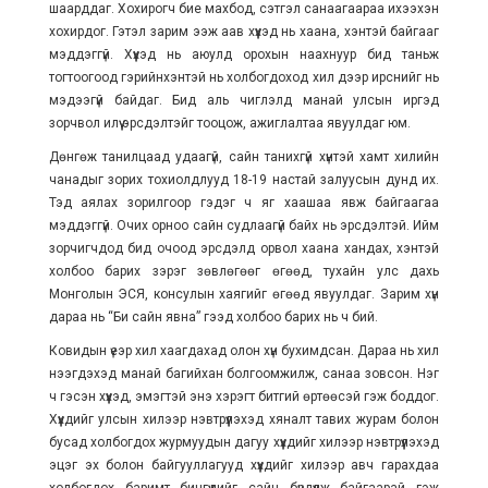
шаарддаг. Хохирогч бие махбод, сэтгэл санаагаараа ихээхэн
хохирдог. Гэтэл зарим ээж аав хүүхэд нь хаана, хэнтэй байгааг
мэддэггүй. Хүүхэд нь аюулд орохын наахнуур бид таньж
тогтоогоод гэрийнхэнтэй нь холбогдоход хил дээр ирснийг нь
мэдээгүй байдаг. Бид аль чиглэлд манай улсын иргэд
зорчвол илүү эрсдэлтэйг тооцож, ажиглалтаа явуулдаг юм.
Дөнгөж танилцаад удаагүй, сайн танихгүй хүнтэй хамт хилийн
чанадыг зорих тохиолдлууд 18-19 настай залуусын дунд их.
Тэд аялах зорилгоор гэдэг ч яг хаашаа явж байгаагаа
мэддэггүй. Очих орноо сайн судлаагүй байх нь эрсдэлтэй. Ийм
зорчигчдод бид очоод эрсдэлд орвол хаана хандах, хэнтэй
холбоо барих зэрэг зөвлөгөөг өгөөд, тухайн улс дахь
Монголын ЭСЯ, консулын хаягийг өгөөд явуулдаг. Зарим хүн
дараа нь “Би сайн явна” гээд холбоо барих нь ч бий.
Ковидын үеэр хил хаагдахад олон хүн бухимдсан. Дараа нь хил
нээгдэхэд манай багийхан болгоомжилж, санаа зовсон. Нэг
ч гэсэн хүүхэд, эмэгтэй энэ хэрэгт битгий өртөөсэй гэж боддог.
Хүүхдийг улсын хилээр нэвтрүүлэхэд хяналт тавих журам болон
бусад холбогдох журмуудын дагуу хүүхдийг хилээр нэвтрүүлэхэд
эцэг эх болон байгууллагууд хүүхдийг хилээр авч гарахдаа