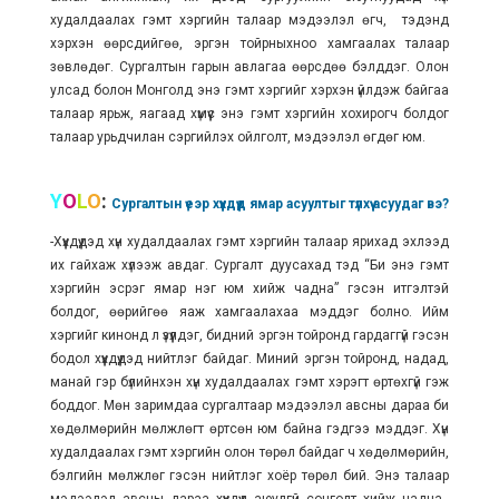
худалдаалах гэмт хэргийн талаар мэдээлэл өгч, тэдэнд
хэрхэн өөрсдийгөө, эргэн тойрныхноо хамгаалах талаар
зөвлөдөг. Сургалтын гарын авлагаа өөрсдөө бэлддэг. Олон
улсад болон Монголд энэ гэмт хэргийг хэрхэн үйлдэж байгаа
талаар ярьж, яагаад хүмүүс энэ гэмт хэргийн хохирогч болдог
талаар урьдчилан сэргийлэх ойлголт, мэдээлэл өгдөг юм.
Y
O
L
O
:
Сургалтын үеэр хүүхдүүд ямар асуултыг түлхүү асуудаг вэ?
-Хүүхдүүдэд хүн худалдаалах гэмт хэргийн талаар ярихад эхлээд
их гайхаж хүлээж авдаг. Сургалт дуусахад тэд “Би энэ гэмт
хэргийн эсрэг ямар нэг юм хийж чадна” гэсэн итгэлтэй
болдог, өөрийгөө яаж хамгаалахаа мэддэг болно. Ийм
хэргийг кинонд л үзүүлдэг, бидний эргэн тойронд гардаггүй гэсэн
бодол хүүхдүүдэд нийтлэг байдаг. Миний эргэн тойронд, надад,
манай гэр бүлийнхэн хүн худалдаалах гэмт хэрэгт өртөхгүй гэж
боддог. Мөн заримдаа сургалтаар мэдээлэл авсны дараа би
хөдөлмөрийн мөлжлөгт өртсөн юм байна гэдгээ мэддэг. Хүн
худалдаалах гэмт хэргийн олон төрөл байдаг ч хөдөлмөрийн,
бэлгийн мөлжлөг гэсэн нийтлэг хоёр төрөл бий. Энэ талаар