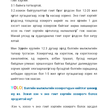
гэмт хэргийг:
3.1.байнга тогтвортой;
3.2.зохион байгуулалттай гэмт бүлэг үйлдсэн бол 12-20 жил
хүртэл хугацаагаар, эсхүл бүх насаар хорино. Энэ гэмт хэргийг
үйлдсэнд тооцоход хохирогч өөрийг нь энэ зүйлийн 1 дэх
хэсэгт заасан аргаар хохироож байгааг өөрөө зөвшөөрсөн
эсэх нь гэмт хэргийн зүйлчлэлд нөлөөлөхгүй” гэж заасан.
Манай улсад хүн худалдаалах гэмт хэрэг үйлдсэн бол хатуу
ялтай.
Мөн Эрүүгийн хуулийн 12.3 дугаар зүйлд бэлгийн мөлжлөгийн
талаар тусгасан. Хохирогчид хүч хэрэглэж, хүч хэрэглэхээр
заналхийлж; эд хөрөнгө, албан тушаал, бусад нөхцөл
байдлын улмаас эрхшээлдээ байгаа байдлыг далимдуулан
зорчих эрхийг хязгаарлахгүйгээр бусадтай бэлгийн харьцаанд
албадан оруулсан бол 1-5 жил хүртэл хугацаагаар хорих ял
шийтгэнэ гэж заасан.
Y
O
L
O
:
Бэлгийн мөлжлөгийн хохирогчдын нийтлэг шинжүүд
юу вэ. Эсвэл хэн ч энэ гэмт хэргийн хохирогч болох
эрсдэлтэй юу?
-Хэн ч, хэзээ ч энэ гэмт хэргийн хохирогч болох эрсдэл