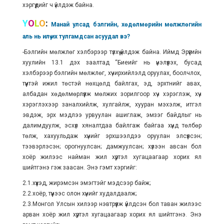
хэргүүдийг ч үйлдэж байна.
Y
O
L
O
:
Манай улсад бэлгийн, хөдөлмөрийн мөлжлөгийн
аль нь илүү их тулгамдсан асуудал вэ?
-Бэлгийн мөлжлөг хэлбэрээр түлхүү үйлдэж байна. Иймд Эрүүгийн
хуулийн 13.1 дэх заалтад “Биеийг нь үнэлүүлэх, бусад
хэлбэрээр бэлгийн мөлжлөг, хүчирхийлэлд оруулах, боолчлох,
түүнтэй ижил төстэй нөхцөлд байлгах, эд, эрхтнийг авах,
албадан хөдөлмөрлүүлж мөлжих зорилгоор хүч хэрэглэж, хүч
хэрэглэхээр заналхийлж, хулгайлж, хууран мэхэлж, итгэл
эвдэж, эрх мэдлээ урвуулан ашиглаж, эмзэг байдлыг нь
далимдуулж, эсхүл хяналтдаа байлгаж байгаа хүнд төлбөр
төлж, хахуульдаж хүнийг эрхшээлдээ оруулан элсүүлсэн;
тээвэрлэсэн; орогнуулсан; дамжуулсан; хүлээн авсан бол
хоёр жилээс найман жил хүртэл хугацаагаар хорих ял
шийтгэнэ гэж заасан. Энэ гэмт хэргийг:
2.1.хүүхэд, жирэмсэн эмэгтэйг мэдсээр байж;
2.2.хоёр, түүнээс олон хүнийг худалдаалж;
2.3.Монгол Улсын хилээр нэвтрүүлж үйлдсэн бол таван жилээс
арван хоёр жил хүртэл хугацаагаар хорих ял шийтгэнэ. Энэ