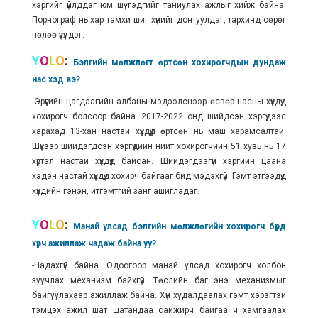
хэргийг үйлддэг юм шүү гэдгийг таниулах ажлыг хийж байна.
Порнограф нь хар тамхи шиг хүнийг донтуулдаг, тархинд сөрөг
нөлөө үзүүлдэг.
Y
O
L
O
:
Бэлгийн мөлжлөгт өртсөн хохирогчдын дундаж
нас хэд вэ?
-Эрүүгийн цагдаагийн албаны мэдээлснээр өсвөр насны хүүхдүүд
хохирогч болсоор байна. 2017-2022 онд шийдсэн хэргүүдээс
харахад 13-хан настай хүүхдүүд өртсөн нь маш харамсалтай.
Шүүхээр шийдэгдсэн хэргүүдийн нийт хохирогчийн 51 хувь нь 17
хүртэл настай хүүхдүүд байсан. Шийдэгдээгүй хэргийн цаана
хэдэн настай хүүхдүүд хохирч байгааг бид мэдэхгүй. Гэмт этгээдүүд
хүүхдийн гэнэн, итгэмтгий занг ашигладаг.
Y
O
L
O
:
Манай улсад бэлгийн мөлжлөгийн хохирогч бүрд
хүрч ажиллаж чадаж байна уу?
-Чадахгүй байна. Одоогоор манай улсад хохирогч холбон
зуучлах механизм байхгүй. Төслийн баг энэ механизмыг
байгуулахаар ажиллаж байна. Хүн худалдаалах гэмт хэрэгтэй
тэмцэх ажил шат шатандаа сайжирч байгаа ч хамгаалах