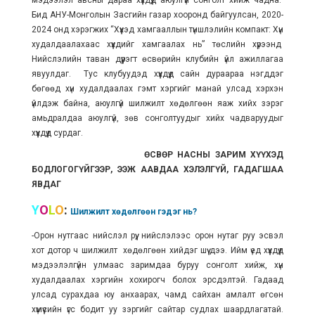
мэдээлэл авсны дараа хүүхдүүд аюулгүй сонголт хийж чадна.
Бид АНУ-Монголын Засгийн газар хооронд байгуулсан, 2020-
2024 онд хэрэгжих “Хүүхэд хамгааллын түншлэлийн компакт: Хүн
худалдаалахаас хүүхдийг хамгаалах нь” төслийн хүрээнд
Нийслэлийн таван дүүрэгт өсвөрийн клубийн үйл ажиллагаа
явуулдаг. Тус клубуудэд хүүхдүүд сайн дураараа нэгддэг
бөгөөд хүн худалдаалах гэмт хэргийг манай улсад хэрхэн
үйлдэж байна, аюулгүй шилжилт хөдөлгөөн яаж хийх зэрэг
амьдралдаа аюулгүй, зөв сонголтуудыг хийх чадваруудыг
хүүхдүүд сурдаг.
ӨСВӨР НАСНЫ ЗАРИМ ХҮҮХЭД
БОДЛОГОГҮЙГЭЭР, ЭЭЖ ААВДАА ХЭЛЭЛГҮЙ, ГАДАГШАА
ЯВДАГ
Y
O
L
O
:
Шилжилт хөдөлгөөн гэдэг нь?
-Орон нутгаас нийслэл рүү, нийслэлээс орон нутаг руу эсвэл
хот дотор ч шилжилт хөдөлгөөн хийдэг шүү дээ. Ийм үед хүүхдүүд
мэдээлэлгүйн улмаас заримдаа буруу сонголт хийж, хүн
худалдаалах хэргийн хохирогч болох эрсдэлтэй. Гадаад
улсад сурахдаа юу анхаарах, чамд сайхан амлалт өгсөн
хүмүүсийн үгс бодит уу зэргийг сайтар судлах шаардлагатай.