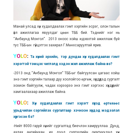
Манай улсад хүн худалдаалах гэмт хэргийн эсрэг, олон талын
үйл ажиллагаа явуулдаг цөөн ТББ бий. Тэднийг нэг нь
“Анбаунд Монгол”. 2013 оноос хойш идэвхтэй ажиллаж буй
тус ТББ-ын гүйцэтгэх захирал Г.Мөнхсаруултай ярив.
Y
O
L
O
:
Та хүний эрхийн, тэр дундаа хүн худалдаалах гэмт
хэрэгтэй тэмцэх чиглэлд хэдэн жил ажиллаж байна вэ?
-2013 онд “Анбаунд Монгол” ТББ-ыг байгуулсан цагаас хойш
энэ гэмт хэргийн талаар дуу хоолойгоо өргөж, хүүхдүүдэд сургалт
зохион байгуулж, чадах хэрээрээ энэ гэмт хэргээс хүүхдүүдийг
хамгаалахаар ажиллаж байна.
Y
O
L
O
:
Хүн худалдаалах гэмт хэрэгт хүүхэд өртөхөөс
урьдчилан сэргийлэх сургалтаар хэчнээн хүүхдэд мэдээлэл
хүргэсэн бэ?
-Нийт 8000 гаруй хүнийг сургалтад биечлэн хамрууллаа. Дунд,
ахлах ангийнхан, их дээд сургуулийн оюутнуудад хүн