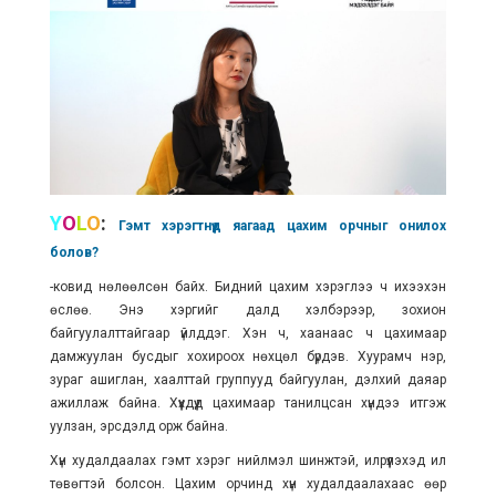
Y
O
L
O
:
Гэмт хэрэгтнүүд яагаад цахим орчныг онилох
болов?
-ковид нөлөөлсөн байх. Бидний цахим хэрэглээ ч ихээхэн
өслөө. Энэ хэргийг далд хэлбэрээр, зохион
байгуулалттайгаар үйлддэг. Хэн ч, хаанаас ч цахимаар
дамжуулан бусдыг хохироох нөхцөл бүрдэв. Хуурамч нэр,
зураг ашиглан, хаалттай группууд байгуулан, дэлхий даяар
ажиллаж байна. Хүүхдүүд цахимаар танилцсан хүндээ итгэж
уулзан, эрсдэлд орж байна.
Хүн худалдаалах гэмт хэрэг нийлмэл шинжтэй, илрүүлэхэд илүү
төвөгтэй болсон. Цахим орчинд хүн худалдаалахаас өөр