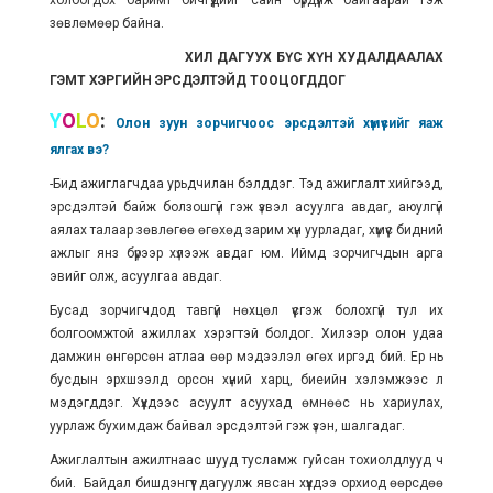
холбогдох баримт бичгүүдийг сайн бүрдүүлж байгаарай гэж
зөвлөмөөр байна.
ХИЛ ДАГУУХ БҮС ХҮН ХУДАЛДААЛАХ
ГЭМТ ХЭРГИЙН ЭРСДЭЛТЭЙД ТООЦОГДДОГ
Y
O
L
O
:
Олон зуун зорчигчоос эрсдэлтэй хүмүүсийг яаж
ялгах вэ?
-Бид ажиглагчдаа урьдчилан бэлддэг. Тэд ажиглалт хийгээд,
эрсдэлтэй байж болзошгүй гэж үзвэл асуулга авдаг, аюулгүй
аялах талаар зөвлөгөө өгөхөд зарим хүн уурладаг, хүмүүс бидний
ажлыг янз бүрээр хүлээж авдаг юм. Иймд зорчигчдын арга
эвийг олж, асуулгаа авдаг.
Бусад зорчигчдод тавгүй нөхцөл үүсгэж болохгүй тул их
болгоомжтой ажиллах хэрэгтэй болдог. Хилээр олон удаа
дамжин өнгөрсөн атлаа өөр мэдээлэл өгөх иргэд бий. Ер нь
бусдын эрхшээлд орсон хүний харц, биеийн хэлэмжээс л
мэдэгддэг. Хүүхдээс асуулт асуухад өмнөөс нь хариулах,
уурлаж бухимдаж байвал эрсдэлтэй гэж үзэн, шалгадаг.
Ажиглалтын ажилтнаас шууд тусламж гуйсан тохиолдлууд ч
бий. Байдал бишдэнгүүт дагуулж явсан хүүхдээ орхиод өөрсдөө