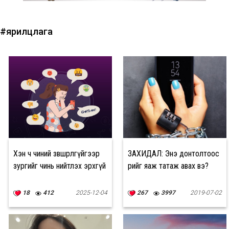
#ярилцлага
Хэн ч чиний зөвшөөрөлгүйгээр
ЗАХИДАЛ: Энэ донтолтоос
зургийг чинь нийтлэх эрхгүй
өөрийгөө яаж татаж авах вэ?
18
412
2025-12-04
267
3997
2019-07-02