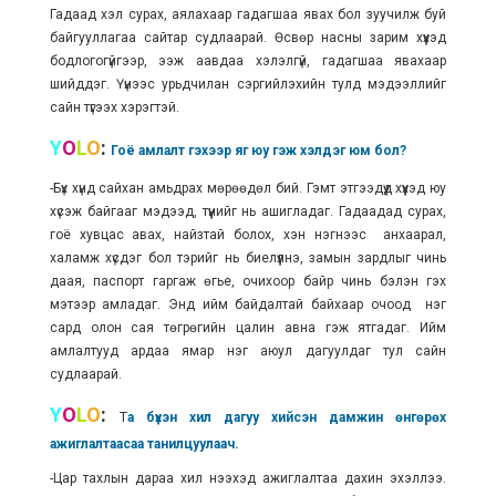
Гадаад хэл сурах, аялахаар гадагшаа явах бол зуучилж буй
байгууллагаа сайтар судлаарай. Өсвөр насны зарим хүүхэд
бодлогогүйгээр, ээж аавдаа хэлэлгүй, гадагшаа явахаар
шийддэг. Үүнээс урьдчилан сэргийлэхийн тулд мэдээллийг
сайн түгээх хэрэгтэй.
Y
O
L
O
:
Гоё амлалт гэхээр яг юу гэж хэлдэг юм бол?
-Бүх хүнд сайхан амьдрах мөрөөдөл бий. Гэмт этгээдүүд хүүхэд юу
хүсэж байгааг мэдээд, түүнийг нь ашигладаг. Гадаадад сурах,
гоё хувцас авах, найзтай болох, хэн нэгнээс анхаарал,
халамж хүсдэг бол тэрийг нь биелүүлнэ, замын зардлыг чинь
даая, паспорт гаргаж өгье, очихоор байр чинь бэлэн гэх
мэтээр амладаг. Энд ийм байдалтай байхаар очоод нэг
сард олон сая төгрөгийн цалин авна гэж ятгадаг. Ийм
амлалтууд ардаа ямар нэг аюул дагуулдаг тул сайн
судлаарай.
Y
O
L
O
:
Т
а бүхэн хил дагуу хийсэн дамжин өнгөрөх
ажиглалтаасаа танилцуулаач.
-Цар тахлын дараа хил нээхэд ажиглалтаа дахин эхэллээ.