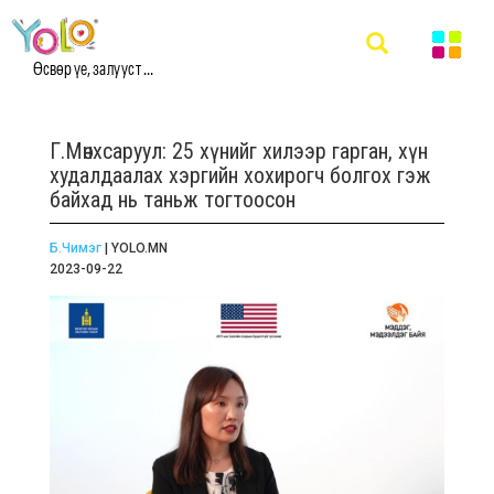
Өсвөр үе, залууст ...
Г.Мөнхсаруул: 25 хүнийг хилээр гарган, хүн
худалдаалах хэргийн хохирогч болгох гэж
байхад нь таньж тогтоосон
Б.Чимэг
| YOLO.MN
2023-09-22