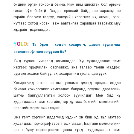
бидний эргэн тойронд байна. Ийм ийм шинжтэй бол өртөнө
гэсэн зүйл байхгүй. Гэхдээ ерөнхий байдлаар харахад ар
гэрийн боломж тааруу, санхүүгийн хэрэгцээ их, өнчин, орон
нутгаас хотод ирсэн, ээж аавтайгаа харилцаа таарамж муу
хүүхдүүдийг түлхүү онилдог.
Y
O
L
O
:
Та бүхэн хэдэн хохирогч, даван туулагчид
зөвлөгөө, үйлчилгээ үзүүлсэн бэ?
-Бид гурван чиглэлд ажилладаг. Хүн худалдаалах гэмт
хэргээс урьдчилан сэргийлэх, энэ талаар танин мэдүүлэх,
сургалт зохион байгуулах, хохирогчид туслалцаа үзүүлэх.
Хохирогчид анхан шатны тусламж үзүүлээд эрсдэл өндөр
байвал хохирогчийг хамгаалах байранд оруулж, дараагийн
шатны байгууллагатай холбон зуучилдаг. Мөн бид хүн
худалдаалах гэмт хэргийн, тэр дундаа бэлгийн мөлжлөгийн
эрэлтийн эсрэг ажилладаг.
Энэ гэмт хэргийг үйлдэгчид хүүхдийг хүн биш эд зүйл мэтээр
худалдаж, порнограф зэрэгт ашигладаг. Бэлгийн мөлжлөгийн
эрэлт буюу порнографын цаана хүүхэд худалдаалах гэмт