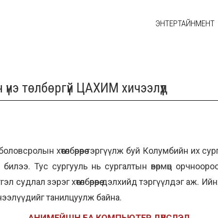
ЭНТЕРТАЙНМЕНТ
үнэ төлбөргүй ЦАХИМ хичээлүүд
всролын хөтөлбөрөөрөө тэргүүлж буй Колумбийн их сург
билээ. Тус сургууль нь сургалтын өвөрмөц орчнооро
гэл судлал зэрэг хөтөлбөрөөрөө дэлхийд тэргүүлдэг аж. 
ичээлүүдийг танилцуулж байна.
АНИМЕЙШН БА КОМПЬЮТЕР ДҮРСЛЭЛ