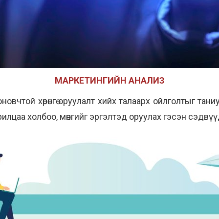
МАРКЕТИНГИЙН АНАЛИЗ
 оновчтой хөрөнгө оруулалт хийх талаарх ойлголтыг та
арилцаа холбоо, мөнгийг эргэлтэд оруулах гэсэн сэдвү