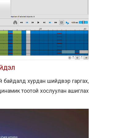
ИЙДЭЛ
гүй байдалд хурдан шийдвэр гаргах,
н динамик тоотой хослуулан ашиглах