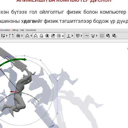
хэн бүтээх гол ойлголтыг физик болон компьютер
зны хөдөлгөөнийг физик тэгшитгэлээр бодож үр дүнд нь 