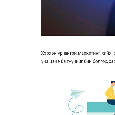
Хэрхэн үр өгөөжтэй маркетинг хийх,
үнэ цэнэ ба түүнийг бий болгох, х