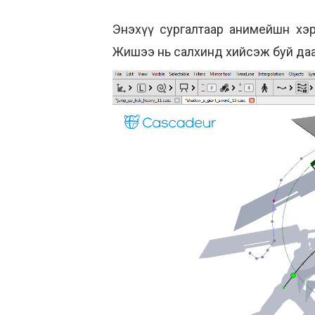
Энэхүү сургалтаар анимейшн хэр
Жишээ нь салхинд хийсэж буй даашин