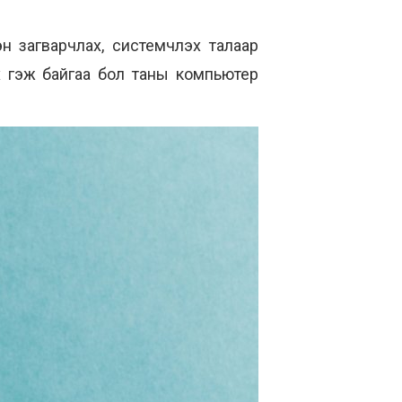
эн загварчлах, системчлэх талаар
ах гэж байгаа бол таны компьютер