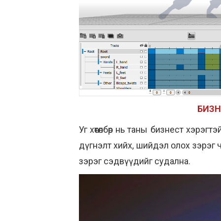
БИЗН
Уг хөтөлбөр нь таны бизнест хэрэг
дүгнэлт хийх, шийдэл олох зэрэг ч
зэрэг сэдвүүдийг судална.