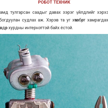
РОБОТ ТЕХНИК
 замд тулгарсан саадыг давах зэрэг үйлдлийг хэрх
огдуулан судлах аж. Хэрэв та уг хөтөлбөрт хамрагд
өндөр хурдны интернэттэй байх ёстой.