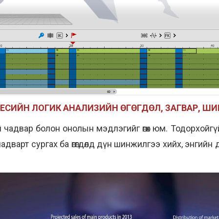
ЕСИЙН ЛОГИК АНАЛИЗИЙН ӨГӨГДӨЛ, ЗАГВАР, Ш
тэй чадвар болон онолын мэдлэгийг өгөх юм. Тодорхой
адварт сургах ба өгөгдөлд дүн шинжилгээ хийх, энгий