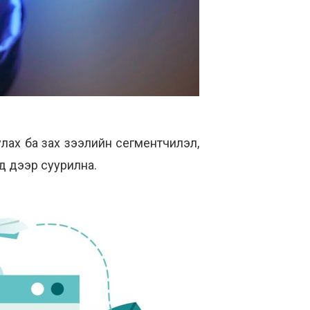
ниулах ба зах зээлийн сегментчилэл,
үд дээр суурилна.