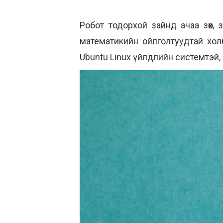
Робот тодорхой зайнд ачаа зөөх,
математикийн ойлголтуудтай холб
Ubuntu Linux үйлдлийн системтэй, 