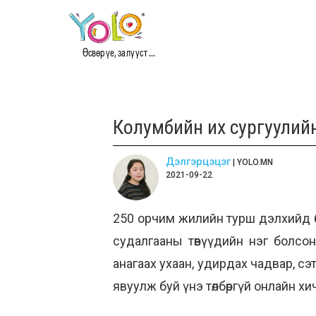
Өсвөр үе, залууст ...
Колумбийн их сургуулийн 
Дэлгэрцэцэг
| YOLO.MN
2021-09-22
250 орчим жилийн турш дэлхийд боло
судалгааны төвүүдийн нэг болсон 
анагаах ухаан, удирдах чадвар, сэт
явуулж буй үнэ төлбөргүй онлайн х