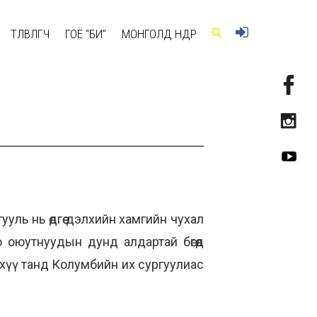
ТӨЛӨВЛӨГЧ
ГОЁ "БИ"
МОНГОЛД ӨНӨӨДӨР
ууль нь өдгөө дэлхийн хамгийн чухал
о оюутнуудын дунд алдартай бөгөөд
Ийнхүү танд Колумбийн их сургуулиас