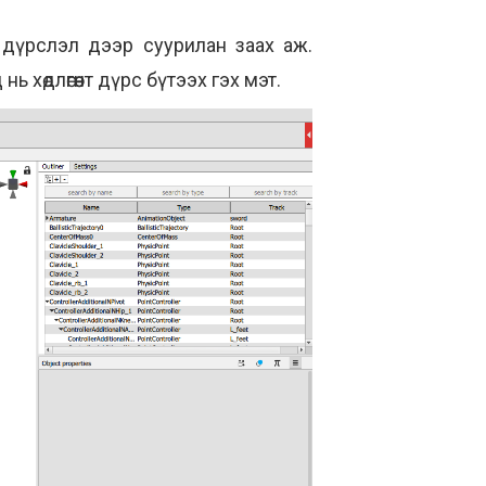
 дүрслэл дээр суурилан заах аж.
хөдлөгөөнт дүрс бүтээх гэх мэт.