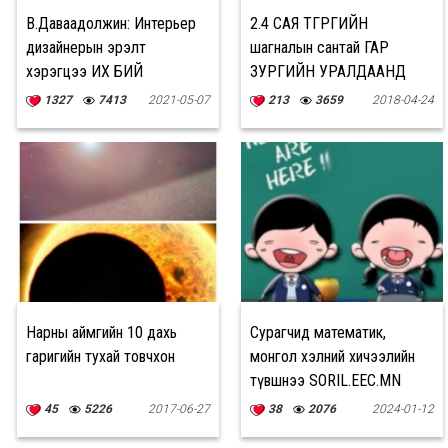
В.Даваадолжин: Интерьер
2.4 САЯ ТӨГРӨГИЙН
дизайнерын эрэлт
шагналын сантай ГАР
хэрэгцээ ИХ БИЙ
ЗУРГИЙН УРАЛДААНД
оролцоорой
1327
7413
2021-05-07
213
3659
2018-04-24
Нарны аймгийн 10 дахь
Сурагчид математик,
гаригийн тухай товчхон
монгол хэлний хичээлийн
түвшнээ SORIL.EEC.MN
сайтаар шалгах боломжтой
45
5226
2017-06-27
38
2076
2024-01-12