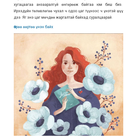
хугацаагаа анзааралгүй өнгөрөөж байгаа юм биш биз.
Ирээдүйн төлөвлөгөө чухал ч одоо цаг түүнээс ч үнэтэй шүү
дээ. Яг энэ цаг мөчдөө жаргалтай байхад суралцаарай.
Өөрөө өөртөө үнэн байх