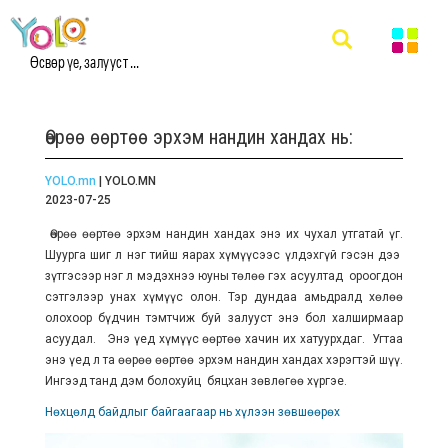
Өсвөр үе, залууст ...
Өөрөө өөртөө эрхэм нандин хандах нь:
YOLO.mn
| YOLO.MN
2023-07-25
Өөрөө өөртөө эрхэм нандин хандах энэ их чухал утгатай үг.
Шуурга шиг л нэг тийш яарах хүмүүсээс үлдэхгүй гэсэн дээ
зүтгэсээр нэг л мэдэхнээ юуны төлөө гэх асуултад ороогдон
сэтгэлээр унах хүмүүс олон. Тэр дундаа амьдралд хөлөө
олохоор бүдчин тэмтчиж буй залууст энэ бол халширмаар
асуудал. Энэ үед хүмүүс өөртөө хачин их хатуурхдаг. Угтаа
энэ үед л та өөрөө өөртөө эрхэм нандин хандах хэрэгтэй шүү.
Ингээд танд дэм болохуйц бяцхан зөвлөгөө хүргэе.
Нөхцөлд байдлыг байгаагаар нь хүлээн зөвшөөрөх