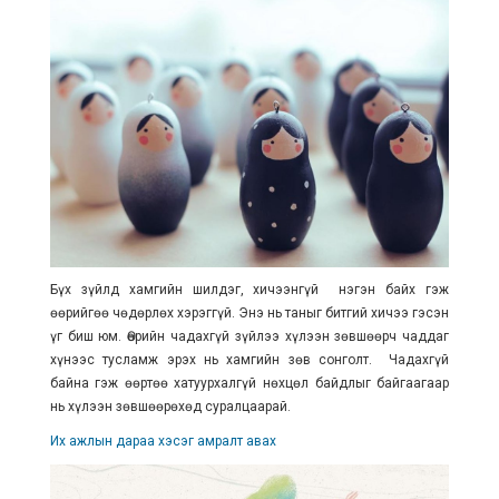
Бүх зүйлд хамгийн шилдэг, хичээнгүй нэгэн байх гэж
өөрийгөө чөдөрлөх хэрэггүй. Энэ нь таныг битгий хичээ гэсэн
үг биш юм. Өөрийн чадахгүй зүйлээ хүлээн зөвшөөрч чаддаг
хүнээс тусламж эрэх нь хамгийн зөв сонголт. Чадахгүй
байна гэж өөртөө хатуурхалгүй нөхцөл байдлыг байгаагаар
нь хүлээн зөвшөөрөхөд суралцаарай.
Их ажлын дараа хэсэг амралт авах