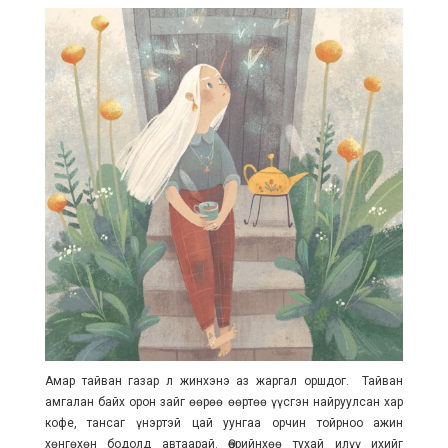
Амар тайван газар л жинхэнэ аз жаргал оршдог. Тайван
амгалан байх орон зайг өөрөө өөртөө үүсгэн найруулсан хар
кофе, тансаг үнэртэй цай уунгаа орчин тойрноо ажин
хөнгөхөн бодолд автаарай. Өөрийнхөө тухай илүү ихийг