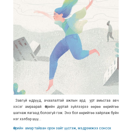
Завгүй өдрүүд, ачаалалтай ажлын ард урт амьсгаа авч
хэсэг амраарай. Өөрийн дуртай зүйлээрээ өөрөө өөрийгөө
шагнаж яагаад болохгүй гэж. Энэ бол өөрийгөө хайрлаж буйн
нэг хэлбэр шүү...
Өөрийн амар тайван орон зайг үүсгэж, мэдрэмжээ сонсох