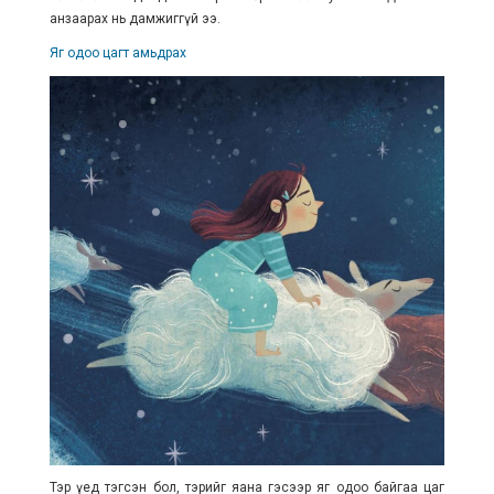
анзаарах нь дамжиггүй ээ.
Яг одоо цагт амьдрах
Тэр үед тэгсэн бол, тэрийг яана гэсээр яг одоо байгаа цаг