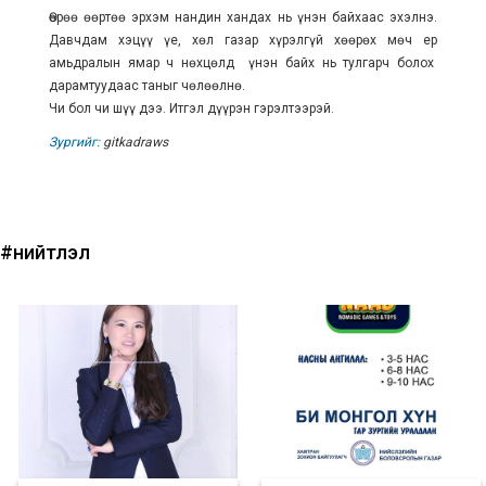
Өөрөө өөртөө эрхэм нандин хандах нь үнэн байхаас эхэлнэ.
Давчдам хэцүү үе, хөл газар хүрэлгүй хөөрөх мөч ер
амьдралын ямар ч нөхцөлд үнэн байх нь тулгарч болох
дарамтуудаас таныг чөлөөлнө.
Чи бол чи шүү дээ. Итгэл дүүрэн гэрэлтээрэй.
Зургийг:
gitkadraws
#нийтлэл