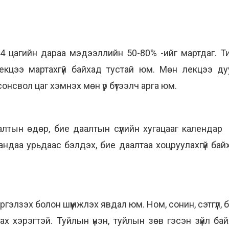
4 цагийн дараа мэдээллийн 50-80% -ийг мартдаг. Т
екцээ мартахгүй байхад тустай юм. Мөн лекцээ дуу
сонсвол цаг хэмнэх мөн үр бүтээлч арга юм.
алтын өдөр, бие даалтын сүүлийн хугацааг календар
даа урьдаас бэлдэх, бие даалтаа хоцруулахгүй байх,
 эргэлзэх болон шүүмжлэх явдал юм. Ном, сонин, сэтгүү
ах хэрэгтэй. Туйлын үнэн, туйлын зөв гэсэн зүйл байх