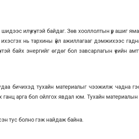
д шидээс илүү хүчтэй байдаг. Зөв хооллолтын үр ашиг ям
хэсгэх нь тархины үйл ажиллагааг дэмжихээс гадна,
чтэй байх энергийг өгдөг бол завсарлагын үеийн амт
 удаа бичихэд тухайн материалыг чээжилж чадна гэ
х ганц арга бол ойлгох явдал юм. Тухайн материалын
сэн тус болно гэж найдаж байна.