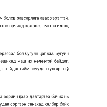
ч болов завсарлага авах хэрэгтэй.
йрныхоо орчинд хөдөлж, амттан идэж,
эрэгсэл бол бугуйн цаг юм. Бугуйн
лөвшихөд маш их нөлөөтэй байдаг.
 цаг хайдаг тийм асуудал тулгарахгүй
э өөрийн үгээр дэвтэртээ бичих нь
 удаа сэргээн санахад хялбар байх