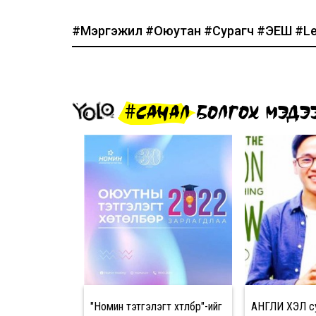
#Мэргэжил
#Оюутан
#Сурагч
#ЭЕШ
#L
#САНАЛ БОЛГОХ МЭДЭ
"Номин тэтгэлэгт хөтөлбөр"-ийг
АНГЛИ ХЭЛ су