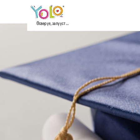
Өсвөр үе, залууст ...