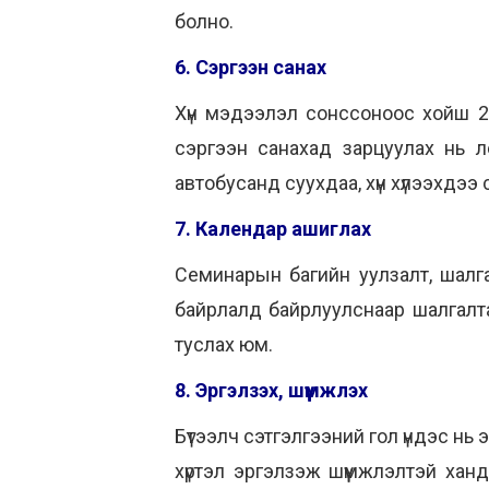
болно.
6. Сэргээн санах
Хүн мэдээлэл сонссоноос хойш 2
сэргээн санахад зарцуулах нь л
автобусанд суухдаа, хүн хүлээхдээ 
7. Календар ашиглах
Семинарын багийн уулзалт, шалг
байрлалд байрлуулснаар шалгалтан
туслах юм.
8. Эргэлзэх, шүүмжлэх
Бүтээлч сэтгэлгээний гол үндэс нь
хүртэл эргэлзэж шүүмжлэлтэй ханд