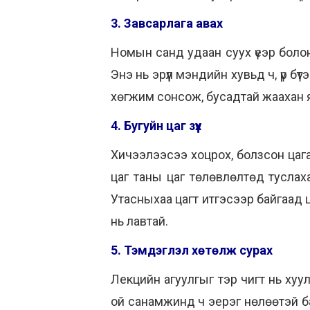
3. Завсарлага авах
Номын санд удаан суух үеэр болон
Энэ нь эрүүл мэндийн хувьд ч, үр б
хөгжим сонсож, бусадтай жаахан яр
4. Бугуйн цаг зүүх
Хичээлээсээ хоцрох, болзсон цага
цаг таны цаг төлөвлөлтөд туслах
Утасныхаа цагт итгэсээр байгаад цэн
нь лавтай.
5. Тэмдэглэл хөтөлж сурах
Лекцийн агуулгыг тэр чигт нь хуу
ой санамжинд ч эерэг нөлөөтэй ба