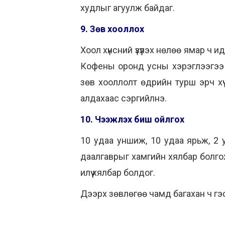
худлыг агуулж байдаг.
9. Зөв хооллох
Хоол хүнсний үзүүлэх нөлөө ямар ч и
Кофены оронд усны хэрэглээгээ и
зөв хооллолт өдрийн турш эрч хү
алдахаас сэргийлнэ.
10. Чээжлэх биш ойлгох
10 удаа уншиж, 10 удаа ярьж, 2
даалгаврыг хамгийн хялбар болго
илүү хялбар болдог.
Дээрх зөвлөгөө чамд багахан ч гэ