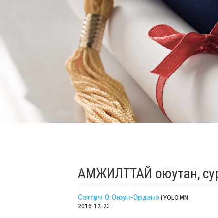
АМЖИЛТТАЙ оюутан, су
Сэтгүүлч О.Оюун-Эрдэнэ
| YOLO.MN
2016-12-23