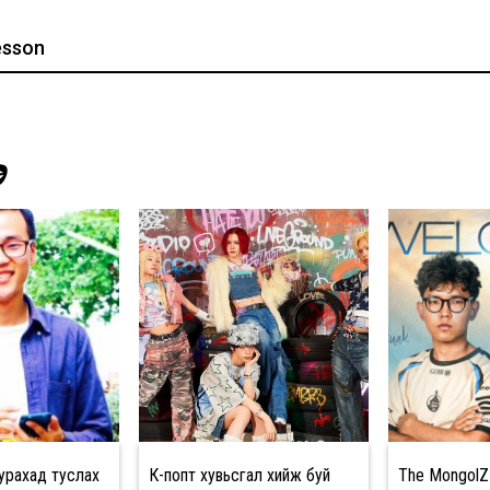
esson
Э
рахад туслах
К-попт хувьсгал хийж буй
The MongolZ