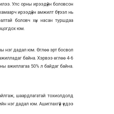
 билээ. Улс орны ирээдүйн боловсон
хамаарч ирээдүйн амжилт бүтээл нь
ралтай боловч хүн насан туршдаа
оцогдох юм.
ны нэг дадал юм. Өглөө эрт босвол
н ажилладаг байна. Хэрвээ өглөө 4-6
ны ажиллагаа 50% л байдаг байна.
байлгаж, шаардлагатай тохиолдолд
ийн нэг дадал юм. Ашиглахгүй үедээ