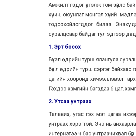
Амжилт гэдэг үргэлж том зүйлс бай
хүчин, оюунлаг монгол хүний мэдл
тодорхойлогддог билээ. Энэхүү 
суралцсаар байдаг тул эдгээр дад
1. Эрт босох
Бүхэл өдрийн турш ялангуяа сурал
бүх л өдрийн турш сэргэг байхаас г
цагийн хооронд хичээллэвэл тарх
Гэхдээ хамгийн багадаа 6 цаг, хам
2. Утсаа унтраах
Телевиз, утас гэх мэт цагаа ихэ
унтраах хэрэгтэй. Энэ нь анхаарла
интернэтээ ч бас унтраачихвал бүр 