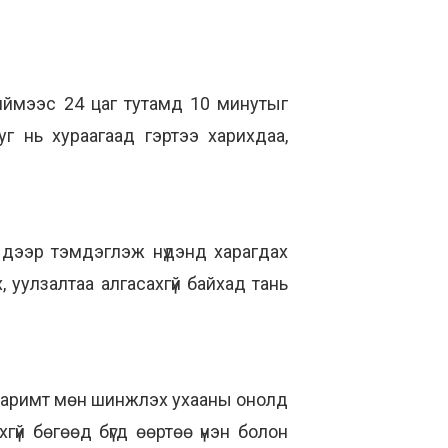
иймээс 24 цаг тутамд 10 минутыг
г нь хураагаад гэртээ харихдаа,
 дээр тэмдэглэж нүдэнд харагдах
 уулзалтаа алгасахгүй байхад тань
л, баримт мөн шинжлэх ухааны онолд
гүй бөгөөд бүгд өөртөө үнэн болон