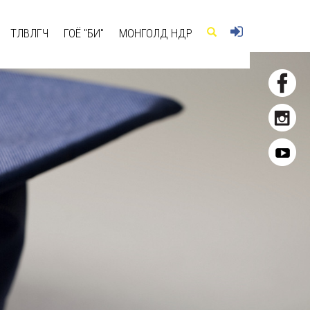
ТӨЛӨВЛӨГЧ
ГОЁ "БИ"
МОНГОЛД ӨНӨӨДӨР