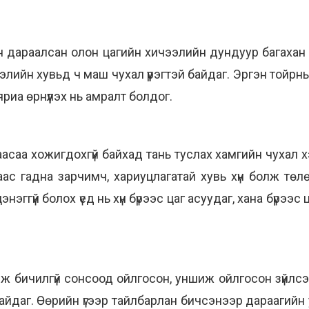
 дараалсан олон цагийн хичээлийн дундуур багахан 
үтээлийн хувьд ч маш чухал үүрэгтэй байдаг. Эргэн то
иа өрнүүлэх нь амралт болдог.
асаа хожигдохгүй байхад тань туслах хамгийн чухал х
аас гадна зарчимч, хариуцлагатай хувь хүн болж тө
эггүй болох үед нь хүн бүрээс цаг асуудаг, хана бүрээс
лж бичилгүй сонсоод ойлгосон, уншиж ойлгосон зүйлсэ
йдаг. Өөрийн үгээр тайлбарлан бичсэнээр дараагийн