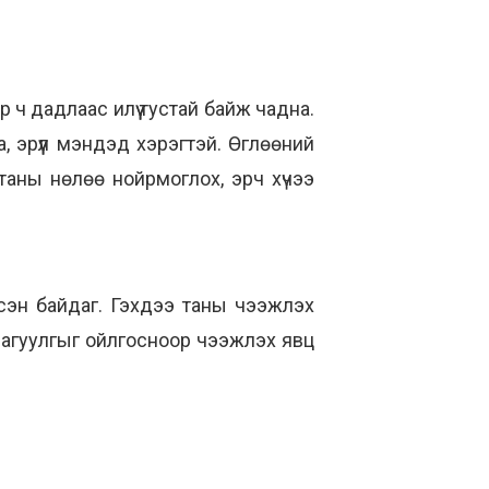
ар ч дадлаас илүү тустай байж чадна.
 эрүүл мэндэд хэрэгтэй. Өглөөний
таны нөлөө нойрмоглох, эрч хүчээ
сэн байдаг. Гэхдээ таны чээжлэх
 агуулгыг ойлгосноор чээжлэх явц