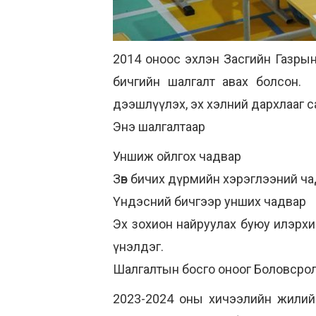
2014 оноос эхлэн Засгийн Газрын
бичгийн шалгалт авах болсон. 
дээшлүүлэх, эх хэлний дархлааг с
Энэ шалгалтаар
Уншиж ойлгох чадвар
Зөв бичих дүрмийн хэрэглээний ч
Үндэсний бичгээр унших чадвар
Эх зохион найруулах буюу илэрх
үнэлдэг.
Шалгалтын босго оноог Боловсрол
2023-2024 оны хичээлийн жилийн