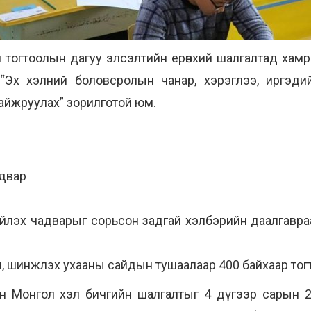
 тогтоолын дагуу элсэлтийн ерөнхий шалгалтад хам
“Эх хэлний боловсролын чанар, хэрэглээ, иргэд
айжруулах” зорилготой юм.
адвар
ийлэх чадварыг сорьсон задгай хэлбэрийн даалгавра
, шинжлэх ухааны сайдын тушаалаар 400 байхаар тог
 Монгол хэл бичгийн шалгалтыг 4 дүгээр сарын 22