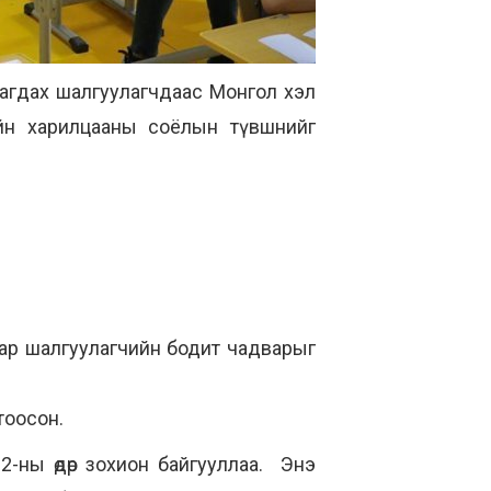
рагдах шалгуулагчдаас Монгол хэл
ийн харилцааны соёлын түвшнийг
ар шалгуулагчийн бодит чадварыг
тоосон.
-ны өдөр зохион байгууллаа. Энэ