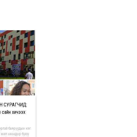
Н СУРАГЧИД:
 сайн хичээх
дуртай баяруудын нэг
 жил өнөөдөр буюу