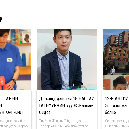
Э
Т: ГАРЫН
Дэлхийд данстай 18 НАСТАЙ
12-Р АНГИЙ
Н
ГАГНУУРЧИН хүү Ж.Жанлав-
Энэ жил маш
ЫН ХӨГЖИЛ
Ойдов
болно
өөт цагаа юу хийж
Түүнийг Ж.Жанлав-Ойдов гэдэг.
Хүүхэд залуусын 
үхэд залуус аа? Хэрэв
Тэрээр АНЭУ-ын Абу Даби хотноо
Хичээлийн шинэ