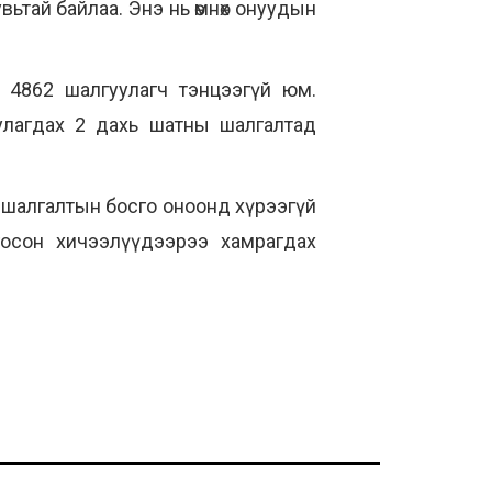
ьтай байлаа. Энэ нь өмнөх онуудын
 4862 шалгуулагч тэнцээгүй юм.
уулагдах 2 дахь шатны шалгалтад
 шалгалтын босго оноонд хүрээгүй
госон хичээлүүдээрээ хамрагдах