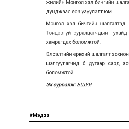
жилийн Монгол хэл бичгийн шалгал
дунджаас өссөн үзүүлэлт юм.
Монгол хэл бичгийн шалгалтад 
Тэнцээгүй суралцагчдын тухайд 
хамрагдах боломжтой.
Элсэлтийн ерөнхий шалгалт зохио
шалгуулагчид 6 дугаар сард зо
боломжтой.
Эх сурвалж:
БШУЯ
#Мэдээ