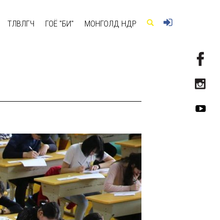
ТӨЛӨВЛӨГЧ
ГОЁ "БИ"
МОНГОЛД ӨНӨӨДӨР