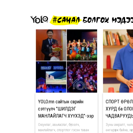
#САНАЛ БОЛГОХ МЭДЭ
YOLO.mn сайтын өсвөрийн
СПОРТ ӨРӨЛ
сэтгүүлч "ШИЛДЭГ
ХУРД ба ОЛО
МАНЛАЙЛАГЧ ХҮҮХЭД"-ээр
ЧАДВАРУУД
шалгарлаа
Оюунлаг, авьяаслаг, бүтээлч,
Зуны амралт, чөл
манлайлагч, спортлог гэсэн таван
өнгөрүүлж байна, хү