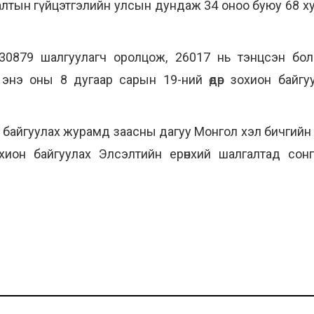
тын гүйцэтгэлийн улсын дундаж 34 оноо буюу 68 хув
30879 шалгуулагч оролцож, 26017 нь тэнцсэн бол
энэ оны 8 дугаар сарын 19-ний өдөр зохион байг
н байгуулах журамд заасны дагуу Монгол хэл бичгийн
хион байгуулах Элсэлтийн ерөнхий шалгалтад сон