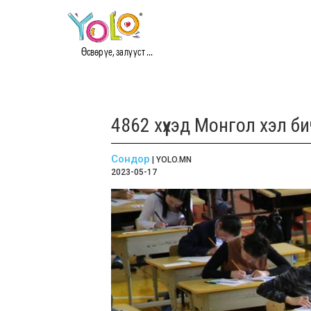
Өсвөр үе, залууст ...
4862 хүүхэд Монгол хэл
Сондор
| YOLO.MN
2023-05-17