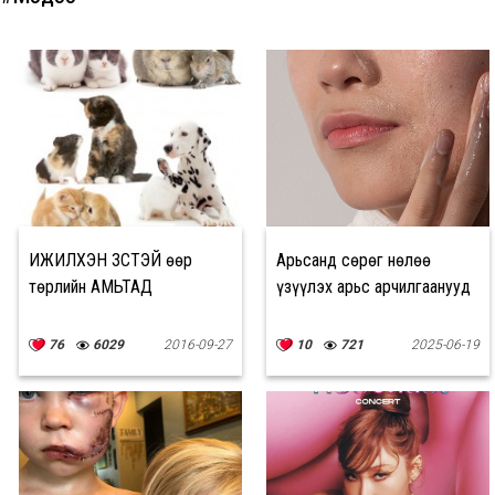
ИЖИЛХЭН ЗҮСТЭЙ өөр
Арьсанд сөрөг нөлөө
төрлийн АМЬТАД
үзүүлэх арьс арчилгаанууд
76
6029
2016-09-27
10
721
2025-06-19