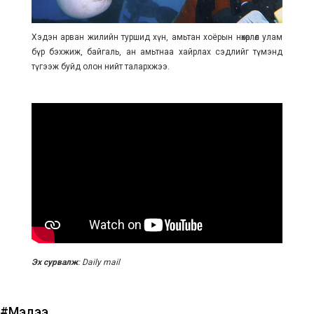
Хэдэн арван жилийн туршид хүн, амьтан хоёрын нөхөрлөл улам
бүр бэхжиж, байгаль, ан амьтнаа хайрлах сэдлийг түмэнд
түгээж буйд олон нийт талархжээ.
Эх сурвалж
: Daily mail
#Мэдээ