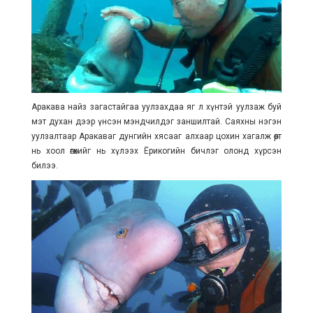
Аракава найз загастайгаа уулзахдаа яг л хүнтэй уулзаж буй
мэт духан дээр үнсэн мэндчилдэг заншилтай. Саяхны нэгэн
уулзалтаар Аракаваг дунгийн хясааг алхаар цохин хагалж өөрт
нь хоол өгөхийг нь хүлээх Ёрикогийн бичлэг олонд хүрсэн
билээ.