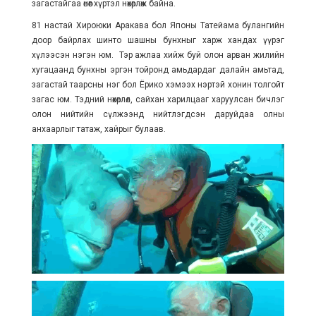
загастайгаа өнөөг хүртэл нөхөрлөж байна.
81 настай Хироюки Аракава бол Японы Татейама булангийн
доор байрлах шинто шашны бунхныг харж хандах үүрэг
хүлээсэн нэгэн юм. Тэр ажлаа хийж буй олон арван жилийн
хугацаанд бунхны эргэн тойронд амьдардаг далайн амьтад,
загастай таарсны нэг бол Ёрико хэмээх нэртэй хонин толгойт
загас юм. Тэдний нөхөрлөл, сайхан харилцааг харуулсан бичлэг
олон нийтийн сүлжээнд нийтлэгдсэн даруйдаа олны
анхаарлыг татаж, хайрыг булаав.