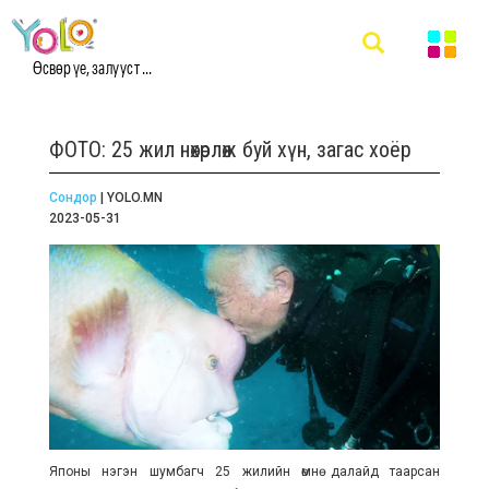
Өсвөр үе, залууст ...
ФОТО: 25 жил нөхөрлөж буй хүн, загас хоёр
Сондор
| YOLO.MN
2023-05-31
Японы нэгэн шумбагч 25 жилийн өмнө далайд таарсан