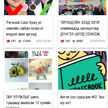
Personal Color буюу өөрт
“ИРЭЭДҮЙН ЭЗЭД-2018”
хамгийн сайхан зохих өнгөө
олимпиадад оролцогчид
мэдэж авах аргууд
ДҮНГЭЭ ШУУД СОНСОЖ,
шагналаа гардан авлаа
231
17343
2022-03-30
102
3842
2018-03-05
ГАР УРЛАЛЫГ шинэ
Англи хэл сурцгаая №2: Энэ
түвшинд аваачсан 12 төрлийн
юу вэ?