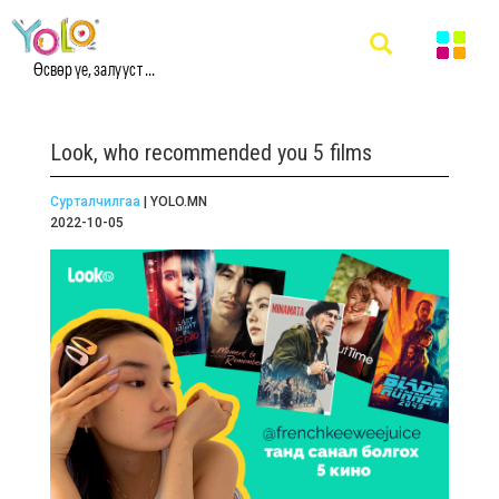
Өсвөр үе, залууст ...
Look, who recommended you 5 films
Сурталчилгаа
| YOLO.MN
2022-10-05