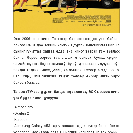
Энэ 2006 оны кино. Тэгэхээр бас жоохондоо үзэж байсан
байгаа юм л даа. Миний хамгийн дуртай кинонуудын нэг. Та
бүхнийг гунигтай байгаа үедээ энэ киног үзээрэй гэж зөвлөж
байна. Өөрөө өөртөө таалагдаж л байвал бусад хүмүүсийн
чамайг юу гэж бодох хамаагүй, бүх зүйлд ялахаас илүү чухал зүйл
байдаг гэдгийг инээдмийн, хөгжилтэй, гоёоор өгүүлдэг кино.
Бас “Yup”, “still fabulous” гэдэг meme-р нь хүмүүс илүүтэй харж
байсан байх аа.
Та LookTV-ээс дурын багцаа идэвхжүүлэх, BOX цэсээс кино
үзэх бүрдээ оноо цуглуулж
-Airpods pro
-Oculus 2
-Earbuds
-Samsung Galaxy A53 гар утаснаас гадна супер бэлэг болох
хосоороо Бразилаар аялан, Риогийн карнавалыг үзэх эрхийн