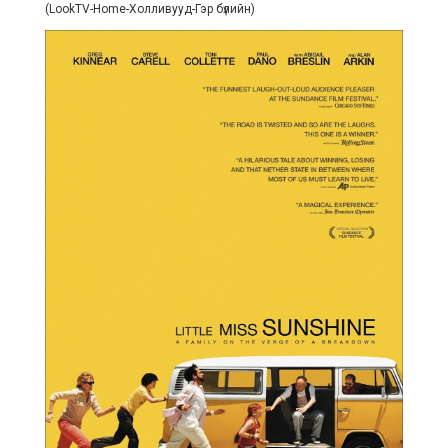
(LookTV-Home-Холливууд-Гэр бүлийн)