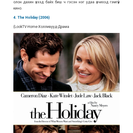
олон дахин үзээд байх биш ч гэсэн нэг удаа үзчихэд гэмгүй
кино.
4. The Holiday (2006)
(LookTV-Home-Холливууд-Драма