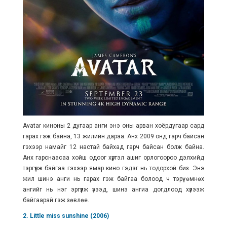
Avatar киноны 2 дугаар анги энэ оны арван хоёрдугаар сард
гарах гэж байна, 13 жилийн дараа. Анх 2009 онд гарч байсан
гэхээр намайг 12 настай байхад гарч байсан болж байна.
Анх гарснаасаа хойш одоог хүртэл ашиг орлогоороо дэлхийд
тэргүүлж байгаа гэхээр ямар кино гэдэг нь тодорхой биз. Энэ
жил шинэ анги нь гарах гэж байгаа болоод ч тэрүү өмнөх
ангийг нь нэг эргүүлж үзээд, шинэ ангиа догдлоод хүлээж
байгаарай гэж зөвлөе.
2. Little miss sunshine (2006)