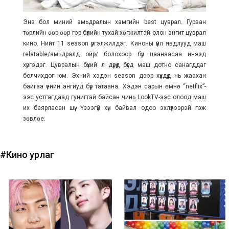
Энэ бол миний амьдралын хамгийн best цуврал. Гурван
төрлийн өөр өөр гэр бүлийн тухай хөгжилтэй олон ангит цуврал
кино. Нийт 11 season үргэлжилдэг. Киноны үйл явдлууд маш
relatable/амьдралд ойр/ болохоор бүр цаанаасаа инээд
хүргэдэг. Цувралын бүхий л дүрүүд бүгд маш дотно санагддаг
болчихдог юм. Эхний хэдэн season дээр хүүхдүүд нь жаахан
байгаа үеийн ангиуд бүр татаана. Хэдэн сарын өмнө “netflix”-
ээс устгагдаад гунигтай байсан чинь LookTV-ээс олоод маш
их баярласан шүү. Үзээгүй хүн байвал одоо эхлүүлээрэй гэж
зөвлөе.
#Кино урлаг