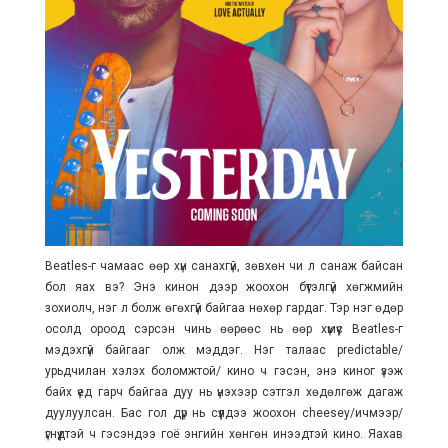
Beatles-г чамаас өөр хүн санахгүй, зөвхөн чи л санаж байсан
бол яах вэ? Энэ кинон дээр жоохон бүтэлгүй хөгжмийн
зохиолч, нэг л болж өгөхгүй байгаа нөхөр гардаг. Тэр нэг өдөр
осолд ороод сэрсэн чинь өөрөөс нь өөр хүмүүс Beatles-г
мэдэхгүй байгааг олж мэддэг. Нэг талаас predictable/
урьдчилан хэлэх боломжтой/ кино ч гэсэн, энэ киног үзэж
байх үед гарч байгаа дуу нь үнэхээр сэтгэл хөдөлгөж дагаж
дуулуулсан. Бас гол дүр нь сүүлдээ жоохон cheesey/ичмээр/
үгнүүдтэй ч гэсэндээ гоё энгийн хөнгөн инээдтэй кино. Яахав