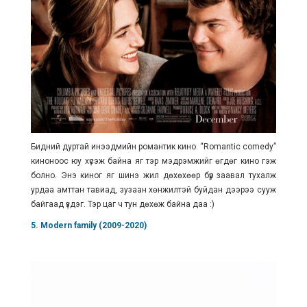
Бидний дуртай инээдмийн романтик кино. “Romantic comedy”
киноноос юу хүсэж байна яг тэр мэдрэмжийг өгдөг кино гэж
болно. Энэ киног яг шинэ жил дөхөхөөр бүр заавал тухалж
урдаа амттан тавиад, зузаан хөнжилтэй буйдан дээрээ сууж
байгаад үздэг. Тэр цаг ч тун дөхөж байна даа :)
5. Modern family (2009-2020)