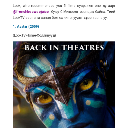
Look, who recommended you 5 films цувралын энэ дугаарт
@
frenchkeeweejuice
буюу С.Мишээлт оролцож байна. Түүний
LookTV-ээс танд санал болгох кинонуудыг хүлээн авна уу.
1. Avatar (2009)
(LookTV-Home-Холливууд)