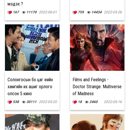
мэдэх үү?
167
11170
2022-06-01
759
14434
2022-05-26
Солонгосын бүх цаг үеийн
Films and Feelings -
хамгийн их ашиг орлого
Doctor Strange: Multiverse
олсон 5 кино
of Madness
538
30111
2022-05-20
18
2460
2022-05-16