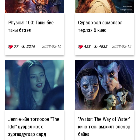
Physical 100: Таны бие
Сурах хүсэл эрмэлзэл
таны бүтээл
төрүүлэх 6 кино
77
2219
2023-02-16
423
4532
2023-02-15
Jennie-ийн тоглосон "The
"Avatar: The Way of Water"
Idol" цуврал ирэх
кино түүхэн амжилт үзүүлсээр
зургаадугаар сард
байна