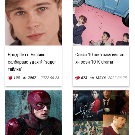
Брэд Питт: Би кино
Сүүлийн 10 жил хамгийн их
салбараас удахгүй “зодог
хүн үзсэн 10 K-drama
тайлна”
103
2067
2022-06-23
573
18246
2022-06-23