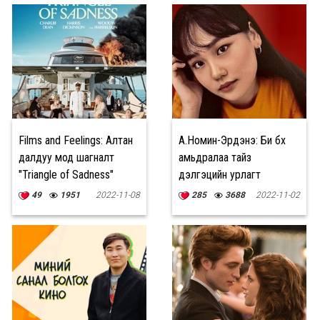
Films and Feelings: Алтан
А.Номин-Эрдэнэ: Би бүх
далдуу мод шагналт
амьдралаа тайз
"Triangle of Sadness"
дэлгэцийн урлагт
киноны тэмдэглэл
зориулна
49
1951
2022-11-08
285
3688
2022-11-02