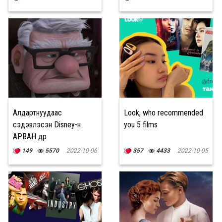
цалинжина
Алдартнуудаас
Look, who recommended
сэдэвлэсэн Disney-н
you 5 films
АРВАН дүр
149
5570
2022-10-06
357
4433
2022-10-05