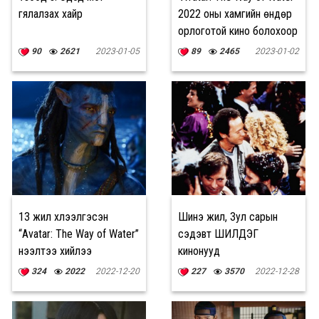
гялалзах хайр
2022 оны хамгийн өндөр
орлоготой кино болохоор
байна
90
2621
2023-01-05
89
2465
2023-01-02
13 жил хүлээлгэсэн
Шинэ жил, Зул сарын
“Avatar: The Way of Water”
сэдэвт ШИЛДЭГ
нээлтээ хийлээ
кинонууд
324
2022
2022-12-20
227
3570
2022-12-28