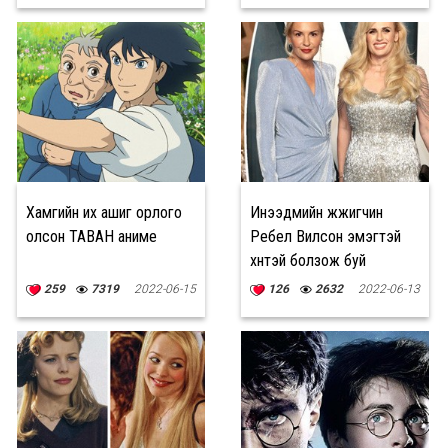
Хамгийн их ашиг орлого
Инээдмийн жүжигчин
олсон ТАВАН аниме
Ребел Вилсон эмэгтэй
хүнтэй болзож буй
талаараа бичжээ
259
7319
2022-06-15
126
2632
2022-06-13