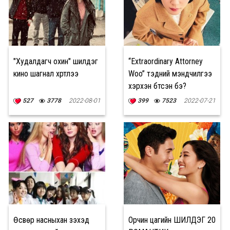
"Худалдагч охин" шилдэг
“Extraordinary Attorney
кино шагнал хүртлээ
Woo” тэдний мэндчилгээ
хэрхэн бүтсэн бэ?
527
3778
2022-08-01
399
7523
2022-07-21
Өсвөр насныхан үзэхэд
Орчин цагийн ШИЛДЭГ 20