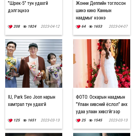
"Шрек-5" тун удахгүй
Жонни Деппийн тоглосон
дэлгэцнээ
шинэ кино Каннын
наадмыг нээнэ
208
1824
2023-04-12
64
1653
2023-04-07
IU, Park Seo Joon нарын
ФОТО: Оскарын наадмын
хамтрал тун удахгүй
"Улаан хивсний ёслол" анх
удаа улаан хивсгүйгээр
боллоо
125
1651
2023-03-13
25
1545
2023-03-13