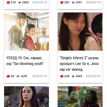
нээлтээ хийнэ
510
2403
2023-02-15
282
2391
2023-02-14
ҮЗЭЭД ҮЗ: Сүнс, хараал,
"Single’s Inferno 2" шоуны
хор “Our blooming youth”
оролцогч Lee So-e, Jisoo
нар нэг кинонд
30
1639
2023-02-16
238
3464
2023-02-02