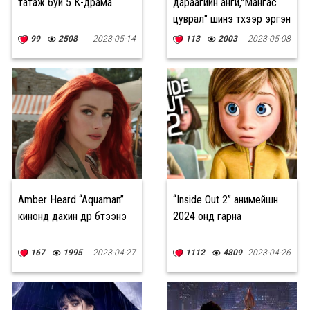
татаж буй 5 К-драма
дараагийн анги,"Мангас
цуврал" шинэ түүхээр эргэн
ирнэ
99
2508
2023-05-14
113
2003
2023-05-08
Amber Heard “Aquaman”
“Inside Out 2” анимейшн
кинонд дахин дүр бүтээнэ
2024 онд гарна
167
1995
2023-04-27
1112
4809
2023-04-26