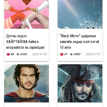
Дотны хүндээ
“Black Mirror” цувралын
ХАЙРТАЙГАА байнга
хамгийн өндөр үнэлгээтэй
илэрхийлэх нь харилцааг
10 анги
БЭХЖҮҮЛДЭГ
86
2332
2022-07-05
51
2483
2022-07-27