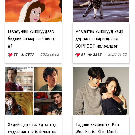
Disney-ийн кинонуудаас
Романтик кинонууд хайр
бидний анзаараагүй зүйлс
дурлалын харилцаанд
#1
СӨРГӨӨР нөлөөлдөг
53
2873
2022-06-02
81
2215
2022-06-02
Хүүхдийн дүр бүтээхдээ тэд
Тэдний хайрын түүх: Kim
хэдэн настай байсныг нь
Woo Bin ба Shin Minah