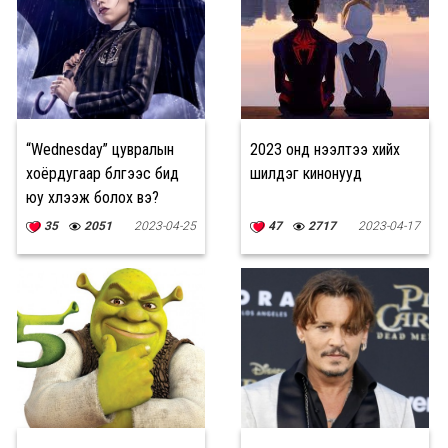
“Wednesday” цувралын
2023 онд нээлтээ хийх
хоёрдугаар бүлгээс бид
шилдэг кинонууд
юу хүлээж болох вэ?
35
2051
2023-04-25
47
2717
2023-04-17