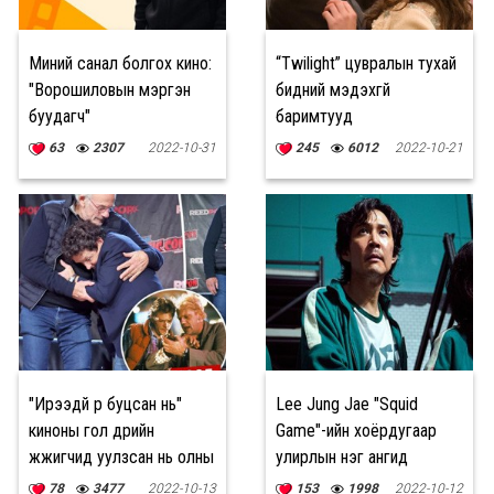
Миний санал болгох кино:
“Twilight” цувралын тухай
"Ворошиловын мэргэн
бидний мэдэхгүй
буудагч"
баримтууд
63
2307
2022-10-31
245
6012
2022-10-21
"Ирээдүй рүү буцсан нь"
Lee Jung Jae "Squid
киноны гол дүрийн
Game"-ийн хоёрдугаар
жүжигчид уулзсан нь олны
улирлын нэг ангид
сэтгэлийг хөдөлгөв
700,000 ам.доллараар
78
3477
2022-10-13
153
1998
2022-10-12