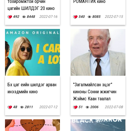
тохиромжтой орчин
РОМАНТИК кино
цагийн ШИЛДЭГ 20 кино
492
8448
2022-07-16
540
8085
2022-07-15
Бүх цаг үеийн шилдэг арван
"Загалмайлсан эцэг"
инээдмийн кино
киноны Сонни жүжигчин
Жэймс Каан таалал
төгсжээ
48
2811
2022-07-12
51
2006
2022-07-08