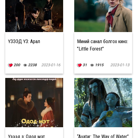
ҮЗЭЭД ҮЗ: Арал
Миний санал болгох кино:
"Little Forest"
200
2238
2023-01-16
31
1915
2023-01-13
Үзээд үз: Одод мэт
“Avatar: The Way of Water”