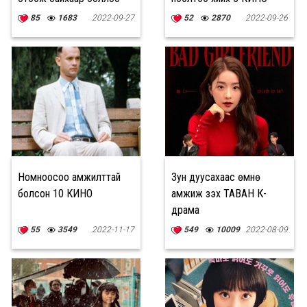
85
1683
2022-09-27
52
2870
2022-09-26
Номноосоо амжилттай
Зун дуусахаас өмнө
болсон 10 КИНО
амжиж үзэх ТАВАН К-
драма
55
3549
2022-11-17
549
10009
2022-08-09