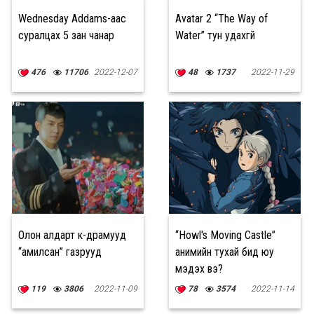
Wednesday Addams-аас
Avatar 2 “The Way of
суралцах 5 зан чанар
Water” тун удахгүй
476
11706
2022-12-07
48
1737
2022-11-29
Олон алдарт к-драмууд
“Howl's Moving Castle”
“амилсан” газрууд
анимийн тухай бид юу
мэдэх вэ?
119
3806
2022-11-09
78
3574
2022-11-14