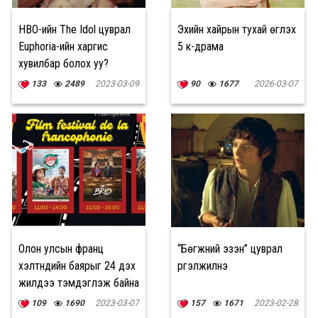
HBO-ийн The Idol цуврал
Эхийн хайрын тухай өгүүлэх
Euphoria-ийн харгис
5 к-драма
хувилбар болох уу?
133
2489
2023-03-09
90
1677
2026-03-07
Олон улсын франц
“Бөгжний эзэн” цуврал
хэлтнүүдийн баярыг 24 дэх
үргэлжилнэ
жилдээ тэмдэглэж байна
109
1690
2023-03-07
157
1671
2023-02-28