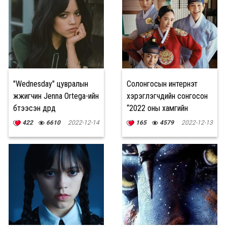
"Wednesday" цувралын
Солонгосын интернэт
жүжигчин Jenna Ortega-ийн
хэрэглэгчдийн сонгосон
бүтээсэн дүрүүд
“2022 оны хамгийн
хөгжилтэй” 10 К-драма
422
6610
2022-12-14
165
4579
2022-12-13