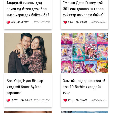
Алдартай киноны дүрүүд
"Жонни Депп Disney-тэй
орчин үед бүтээгдсэн бол
301 сая долларын гэрээ
ямар харагдах байсан бэ?
хийхээр ажиллаж байна"
гэдэг худлаа
85
4788
2022-06-29
110
2150
2022-06-28
Son Yejin, Hyun Bin нар
Хамгийн өндөр үнэлгээтэй
хүүхэдтэй болж буйгаа
топ 10 Barbie хүүхэлдэйн
зарлалаа
кино
1785
6151
2022-06-27
252
8569
2022-06-27