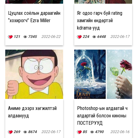
Цуцлах соёлын дараагийн
Яг одоо гарч буй rating
“хохирогч” Ezra Miller
хамгийн өндөртэй
kdrama-ууд
121
7345
2022-06-22
224
6448
2022-06-17
Аниме дээрх хөгжилтэй
Photoshop-ын алдаатай ч
алдаанууд
алдартай болсон киноны
ПОСТЕРУУД
269
8674
2022-06-17
85
4790
2022-06-16