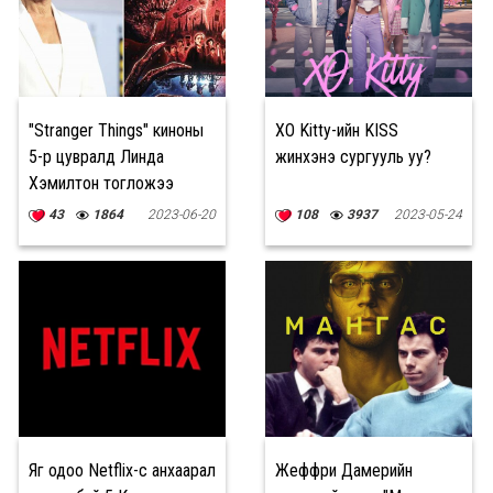
"Stranger Things" киноны
XO Kitty-ийн KISS
5-р цувралд Линда
жинхэнэ сургууль уу?
Хэмилтон тогложээ
43
1864
2023-06-20
108
3937
2023-05-24
Яг одоо Netflix-с анхаарал
Жеффри Дамерийн