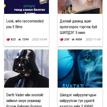
Look, who reccomended
Дэлхий дахинд ашиг
you 5 films
орлогоороо тэргүүлж буй
ШИЛДЭГ 5 кино
822
7294
2022-10-04
230
9006
2022-11-03
Darth Vader-ийн хоолойг
Шилдэг найруулагчдын
хиймэл оюун ухаанаар
найруулсан тун удахгүй
бүтээж байхаар боллоо
нээлтээ хийх 5 КИНО