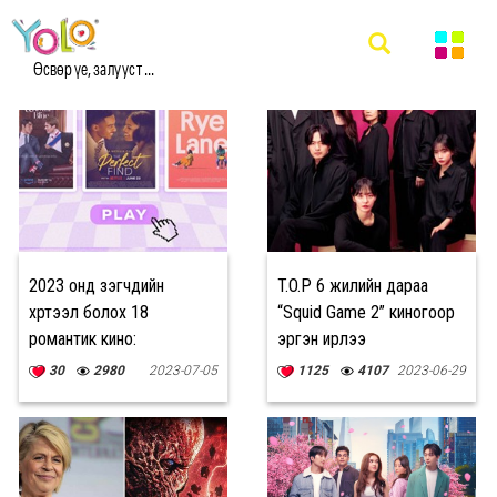
#КИНО УРЛАГ МЭДЭЭ
Өсвөр үе, залууст ...
2023 онд үзэгчдийн
T.O.P 6 жилийн дараа
хүртээл болох 18
“Squid Game 2” киногоор
романтик кино:
эргэн ирлээ
30
2980
2023-07-05
1125
4107
2023-06-29