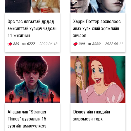
Эрс тэс ялгаатай дүрүүдэд
Харри Поттер зохиолоос
амжилттай хувирч чадсан
авах хувь хүний хөгжлийн
11 жүжигчин
хичээл
229
6777
2022-06-13
390
3230
2022-06-11
AI ашиглан "Stranger
Disney-ийн гүнжүүдийн
Things" цувралын 15
жирэмсэн төрх
зургийг амилуулжээ