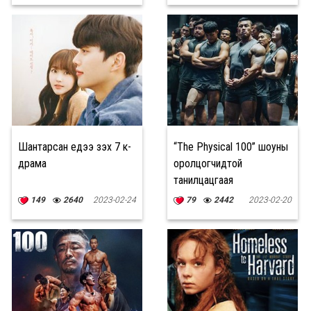
Шантарсан үедээ үзэх 7 к-
“The Physical 100” шоуны
драма
оролцогчидтой
танилцацгаая
149
2640
2023-02-24
79
2442
2023-02-20