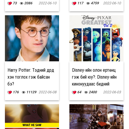
73
2086
2022-06-10
117
4759
2022-06-10
Harry Potter: Тэдний дүрд
Disney-ийн олон ертөнц
хэн тоглох гэж байсан
гэж бий юу?: Disney-ийн
бэ?
кинонуудаас бидний
анзаараагүй зүйлс #2
176
11129
2022-06-08
64
2400
2022-06-03