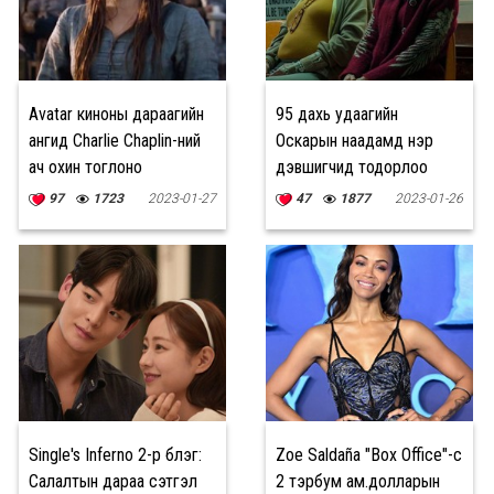
Avatar киноны дараагийн
95 дахь удаагийн
ангид Charlie Chaplin-ний
Оскарын наадамд нэр
ач охин тоглоно
дэвшигчид тодорлоо
97
1723
2023-01-27
47
1877
2023-01-26
Single's Inferno 2-р бүлэг:
Zoe Saldaña "Box Office"-с
Салалтын дараа сэтгэл
2 тэрбум ам.долларын