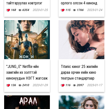
тайтгаруулах нэвтрүүлэг
орлого олсон 4 кинонд
тоглож буй анхны
168
6354
2023-01-25
115
1766
2023-01-24
жүжигчин боллоо
"JUNG_E" Netflix-ийн
Titanic киног 25 жилийн
хамгийн их үзэлттэй
дараа орчин үеийн кино
кинонуудын НЭГТ жагсаж
театрын стандартаар
эхэллээ
дэлгэцнээ гаргана
136
2410
2023-01-29
116
2097
2023-01-17