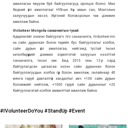
ажиллагаа явуулж буй байгууллагууд оролцох болно. Мөн
бидний үйл ажиллагааг НҮБ-ын Хүн амын сан, Монголын
залуучуудын эвсэл, Иргэний боловсролын төв дэмжин
ажиллаж байна.
iVolunteer Mongolia санаачилгын тухай:
Өдөрлөгийг зохион байгуулагч iVo санаачилга, iVolunteer.mn
нь сайн дурынхан болон төрийн бус байгууллагыг холбох,
сайн дурын үйл ажиллагаа, нийгэмд тустай төсөл
хөтөлбөрүүдийг дэмжих зорилготой залуусын нээлттэй
санаачилга, төсөл юм. Бид 2015 оны 12-р сард
байгуулагдсан цагаасаа эхлэн сайн дурынхан болон
байгууллагуудын холбох гүүр болон ажиллаж, онлайнаар 40
мянга гаруй давталтгүй хандалтыг авч +100 сайн дурын
боломжийг нийтэлж, +1000 гаруй сайн дурынхныг +25
байгууллагатай холбон амжилттай ажиллаж байна.
#IVolunteerDoYou
#StandUp
#Event