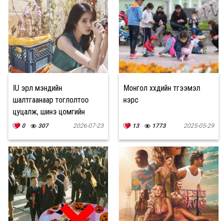
IU эрүүл мэндийн
Монгол хүүхдийн түгээмэл
шалтгаанаар тоглолтоо
нэрс
цуцалж, шинэ цомгийн
нээлтээ хойшлууллаа
0
307
2026-07-23
13
1773
2025-05-29