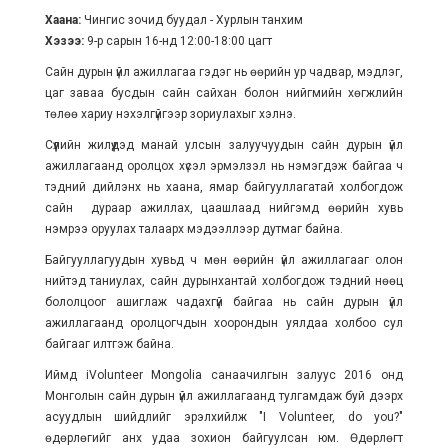
Хаана:
Чингис зочид буудал - Хурлын танхим
Хэзээ:
9-р сарын 16-нд 12:00-18:00 цагт
Сайн дурын үйл ажиллагаа гэдэг нь өөрийн ур чадвар, мэдлэг,
цаг заваа бусдын сайн сайхан болон нийгмийн хөгжлийн
төлөө хариу нэхэлгүйгээр зориулахыг хэлнэ.
Сүүлийн жилүүдэд манай улсын залуучуудын сайн дурын үйл
ажиллагаанд оролцох хүсэл эрмэлзэл нь нэмэгдэж байгаа ч
тэдний дийлэнх нь хаана, ямар байгууллагатай холбогдож
сайн дураар ажиллах, цаашлаад нийгэмд өөрийн хувь
нэмрээ оруулах талаарх мэдээллээр дутмаг байна.
Байгууллагуудын хувьд ч мөн өөрийн үйл ажиллагааг олон
нийтэд таниулах, сайн дурынхантай холбогдож тэдний нөөц
бололцоог ашиглаж чадахгүй байгаа нь сайн дурын үйл
ажиллагаанд оролцогчдын хоорондын уялдаа холбоо сул
байгааг илтгэж байна.
Иймд iVolunteer Mongolia санаачилгын залуус 2016 онд
Монголын сайн дурын үйл ажиллагаанд тулгамдаж буй дээрх
асуудлын шийдлийг эрэлхийлж "I Volunteer, do you?"
өдөрлөгийг анх удаа зохион байгуулсан юм. Өдөрлөгт