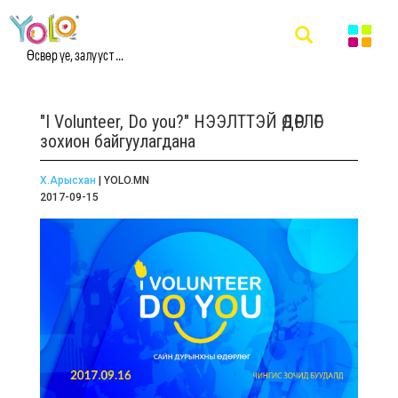
Өсвөр үе, залууст ...
"I Volunteer, Do you?" НЭЭЛТТЭЙ ӨДӨРЛӨГ
зохион байгуулагдана
Х.Арысхан
| YOLO.MN
2017-09-15