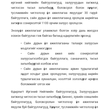
иргэний нийгмийн байгууллагууд, залуучуудын хөгжилд
чиглэсэн төсөл хөтөлбөрүүд, боловсрол болон хүмүүнлэг,
тусламжийн чиглэлээр үйл ажиллагаа явуулдаг 30 гаруй
байгууллага, сайн дурын үйл ажиллагаанд оролцож өөрийгөө
хөгжүүлэх сонирхолтой 1100 орчим залуус оролцсон.
Энэхүү үйл ажиллагааг уламжлал болгон хоёр дахь жилдээ
зохион байгуулах гэж байгаа бөгөөд өдөрлөгийн хүрээнд:
• Сайн дурын үйл ажиллагааны талаарх залуусын
мэдлэгийг нэмэгдүүлэх
• Сайн дурын ажил хийх сонирхолтой
залуусыгхолбогдох байгууллага, санаачилга, төсөл
хөтөлбөрүүдтэй холбож өгөх
• Сайн дурын үйл ажиллагааны арвин туршлагатай
хүндэт зочдыг урьж оролцуулан, залуучуудад өөрийн
туршлагаасаа хуваалцан, нээлттэй хэлэлцүүлэг өрнүүлэх
боломжийг олгох юм
Өдөрлөгт Иргэний Нийгмийн байгууллагууд, Залуучуудын
хөгжилд чиглэсэн төсөл хөтөлбөрүүд, Бизнес, хувийн хэвшлийн
байгууллагууд, Боловсролын чиглэлээр үйл ажиллагаа
явуулж буй байгууллагууд, Хүмүүнлэг, тусламжийн чиглэлээр үйл