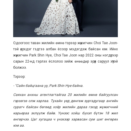
Одоогоос таван жилийн өмнө тэрээр жүжигчин Choi Tae Joon-
тэй үерхдэг гэдгээ албан ёсоор мэдэгдэж байсан юм. Ийнхүү
жүжигчин Park Shin Hye, Choi Tae Joon нар 2022 оны нэгдүгээр
сарын 22-нд гэрлэх ёслолоо хийж өнөөдөр эрүүл саруул хүүтэй
болжээ.
Тэрээр:
- "Сайн байцгаана уу, Park Shin Hye байна.
Саяхан анхны агентлагтайгаа 20 жилийн өмнө байгуулсан
гэрээгээ олж харлаа. Тухайн үед дөнгөж зургадугаар ангийн
сурагч байсан бөгөөд хоёр жилийн дараа гэхэд жүжигчний
карьераа эхлүүлж байв. Үүнээс хойш бүхэл бүтэн 18 жил
өнгөрчээ. Цаг хугацаа ч үнэхээр харвасан сум шиг өнгөрөх
юм аа.