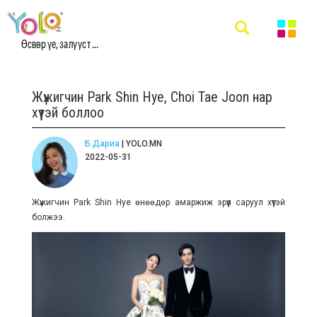
Өсвөр үе, залууст ...
Жүжигчин Park Shin Hye, Choi Tae Joon нар
хүүтэй боллоо
Б.Дариа
| YOLO.MN
2022-05-31
Жүжигчин Park Shin Hye өнөөдөр амаржиж эрүүл саруул хүүтэй
болжээ.