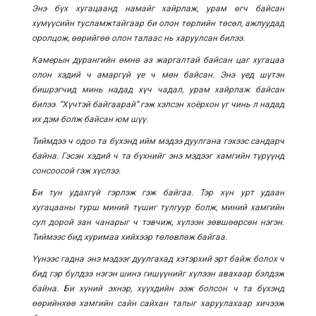
Энэ бүх хугацаанд намайг хайрлаж, урам өгч байсан
хүмүүсийн тусламжтайгаар би олон төрлийн төсөл, ажлуудад
оролцож, өөрийгөө олон талаас нь харуулсан билээ.
Камерын дурангийн өмнө аз жаргалтай байсан цаг хугацаа
олон хэдий ч амаргүй үе ч мөн байсан. Энэ үед шүтэн
бишрэгчид минь надад хүч чадал, урам хайрлаж байсан
билээ. “Хүчтэй байгаарай” гэж хэлсэн хоёрхон үг чинь л надад
их дэм болж байсан юм шүү.
Тиймдээ ч одоо та бүхэнд ийм мэдээ дуулгана гэхээс сандарч
байна. Гэсэн хэдий ч та бүхнийг энэ мэдээг хамгийн түрүүнд
сонсоосой гэж хүслээ.
Би тун удахгүй гэрлэж гэж байгаа. Тэр хүн урт удаан
хугацааны турш миний түшиг тулгуур болж, миний хамгийн
сул дорой зан чанарыг ч тэвчиж, хүлээн зөвшөөрсөн нэгэн.
Тиймээс бид хуримаа хийхээр төлөвлөж байгаа.
Үүнээс гадна энэ мэдээг дуулгахад хэтэрхий эрт байж болох ч
бид гэр бүлдээ нэгэн шинэ гишүүнийг хүлээн авахаар бэлдэж
байна. Би хүний эхнэр, хүүхдийн ээж болсон ч та бүхэнд
өөрийнхөө хамгийн сайн сайхан талыг харуулахаар хичээж