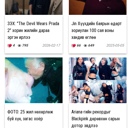
ҮЗЭХ: "The Devil Wears Prada
Jin Хүүхдийн баярын өдөрт
2" хорин жилийн дараа
зориулан 100 сая воны
эргэн ирлээ
хандив өглөө
4
795
2026-02-17
66
649
2025-05-05
ФОТО: 25 жил нөхөрлөж
Ariana-гийн рекордыг
буй хүн, загас хоёр
Blackpink дөрөвхөн сарын
дотор эвдлээ