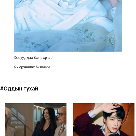
Хосууддаа баяр хүргэе!
Эх сурвалж:
Dispatch
#Оддын тухай