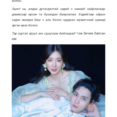
болно.
Эцэст нь, алдаа дутагдалтай хэдий ч намайг хайрласаар,
дэмжсээр ирсэн та бүхэндээ баярлалаа. Хэдийгээр ойрын
хэдэн жилдээ биш ч аль болох хурдхан жүжигчний хувиар
эргэн ирэх болно.
Тэр хүртэл эрүүл энх сууцгааж байгаарай"
гэж бичиж байсан
юм.