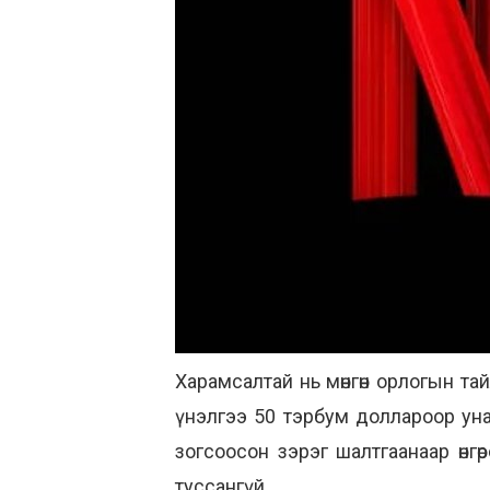
Харамсалтай нь мөнгөн орлогын т
үнэлгээ 50 тэрбум доллароор ун
зогсоосон зэрэг шалтгаанаар өнгө
туссангүй.