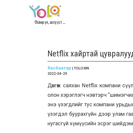
Өсвөр үе, залууст ...
Netflix хайртай цувралу
Хасбаатар
| YOLO.MN
2022-04-29
Дөнгөж саяхан Netflix компани с
олон хэрэглэгч нэвтэрч “шимэгчи
энэ үзэгдлийг тус компани урьды
үзэгдэл буурахгүйн дээр улам га
нугасгүй хүмүүсийн эсрэг шийдэмг