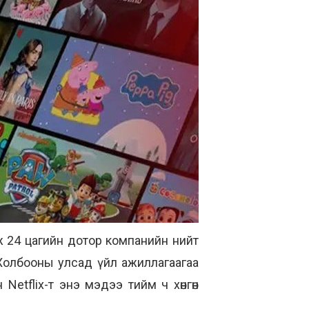
ж 24 цагийн дотор компанийн нийт
Холбооны улсад үйл ажиллагаагаа
Netflix-т энэ мэдээ тийм ч хөнгөн