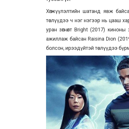
Хөгжүүлэлтийн шатанд явж байса
төслүүдээ ч нэг нэгээр нь цааш х
уран зөгнөлт Bright (2017) кинон
ажиллаж байсан Raisinа Dion (20
болсон, ирээдүйтэй төслүүдээ бүрм