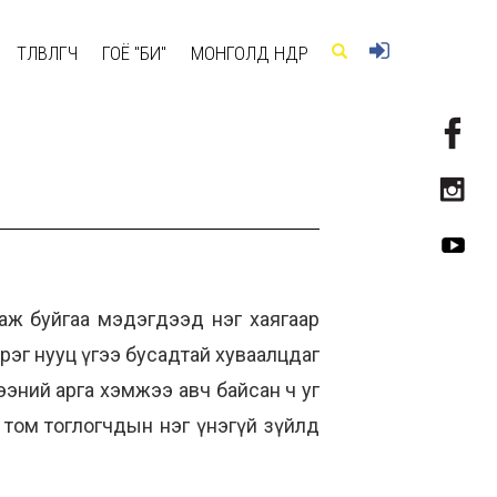
ТӨЛӨВЛӨГЧ
ГОЁ "БИ"
МОНГОЛД ӨНӨӨДӨР
лаж буйгаа мэдэгдээд нэг хаягаар
эг нууц үгээ бусадтай хуваалцдаг
эний арга хэмжээ авч байсан ч уг
 том тоглогчдын нэг үнэгүй зүйлд