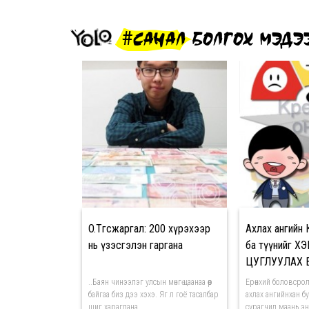
#САНАЛ БОЛГОХ МЭДЭ
O.Төгсжаргал: 200 хүрэхээр
Ахлах ангий
нь үзэсгэлэн гаргана
ба түүнийг Х
ЦУГЛУУЛАХ 
..Баян чинээлэг улсын мөнгө цаанаа өөр
Ерөнхий боловсро
байгаа биз дээ хэхэ. Яг л гоё тасалбар
ахлах ангийнхан б
шиг харагдана...
сурагчид маань э