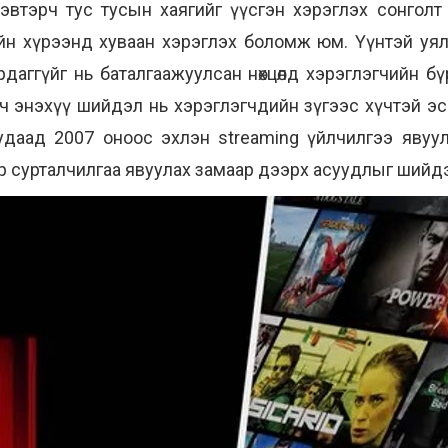
втэрч тус тусын хаягийг үүсгэн хэрэглэх сонголт б
н хүрээнд хуваан хэрэглэх боломж юм. Үүнтэй уялду
даггүйг нь баталгаажуулсан нөхцөлд хэрэглэгчийн б
ч энэхүү шийдэл нь хэрэглэгчдийн зүгээс хүчтэй эс
даад 2007 оноос эхлэн streaming үйлчилгээ явуулж
ур сурталчилгаа явуулах замаар дээрх асуудлыг ший