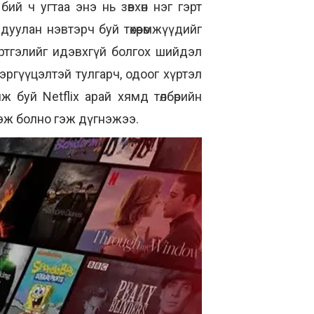
ий ч угтаа энэ нь зөвхөн нэг гэрт
улан нэвтэрч буй төхөөрөмжүүдийг
үртгэлийг идэвхгүй болгох шийдэл
эргүүцэлтэй тулгарч, одоог хүртэл
 буй Netflix арай хямд төлбөрийн
дэж болно гэж дүгнэжээ.