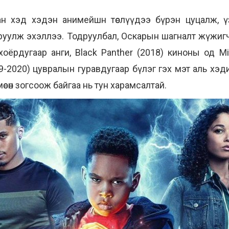
н хэд хэдэн анимейшн төслүүдээ бүрэн цуцалж, ү
аруулж эхэллээ. Тодруулбал, Оскарын шагналт жүжигч
ы хоёрдугаар анги, Black Panther (2018) киноны од 
19-2020) цувралын гуравдугаар бүлэг гэх мэт аль хэ
өсөн зогсоож байгаа нь тун харамсалтай.