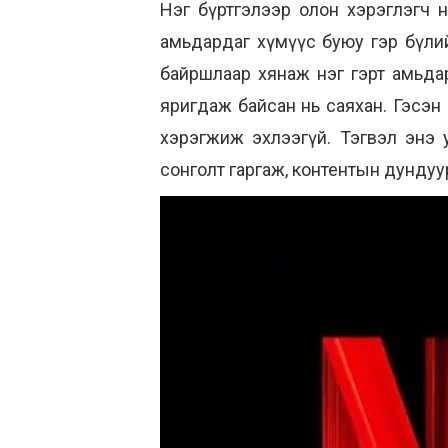
Нэг бүртгэлээр олон хэрэглэгч нэ
амьдардаг хүмүүс буюу гэр бүлий
байршлаар хянаж нэг гэрт амьдар
яригдаж байсан нь саяхан. Гэсэн 
хэрэгжиж эхлээгүй. Тэгвэл энэ у
сонголт гаргаж, контентын дунду