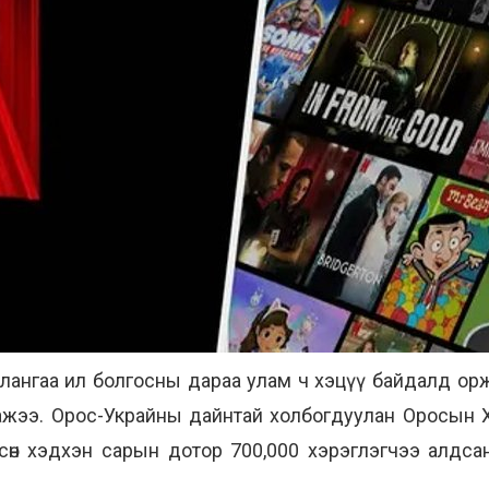
айлангаа ил болгосны дараа улам ч хэцүү байдалд ор
ажээ. Орос-Украйны дайнтай холбогдуулан Оросын 
рсөн хэдхэн сарын дотор 700,000 хэрэглэгчээ алдсан 