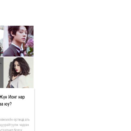
Жүн Ионг нар
аа юу?
өгжмийн ертөнцөд аль
цуурайтуулж чадсан
бүтээлчид болох