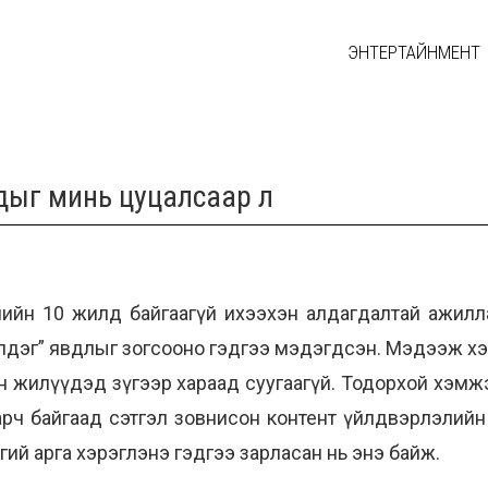
ЭНТЕРТАЙНМЕНТ
удыг минь цуцалсаар л
үүлийн 10 жилд байгаагүй ихээхэн алдагдалтай ажил
лдэг” явдлыг зогсооно гэдгээ мэдэгдсэн. Мэдээж хэр
н жилүүдэд зүгээр хараад суугаагүй. Тодорхой хэмжэ
арч байгаад сэтгэл зовнисон контент үйлдвэрлэлийн
ий арга хэрэглэнэ гэдгээ зарласан нь энэ байж.