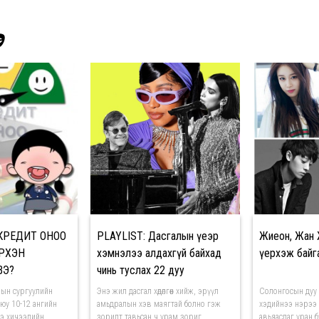
Э
н КРЕДИТ ОНОО
PLAYLIST: Дасгалын үеэр
Жиеон, Жан 
ЭРХЭН
хэмнэлээ алдахгүй байхад
үерхэж байг
ВЭ?
чинь туслах 22 дуу
лын сургуулийн
Энэ жил дасгал хөдөлгөөн хийж, эрүүл
Солонгосын дуу х
уюу 10-12 ангийн
амьдралын хэв маягтай болно гэж
хэдийнээ нэрээ 
нэ хичээлийн
зорилт тавьсан ч урам зориг
авьяаслаг уран 