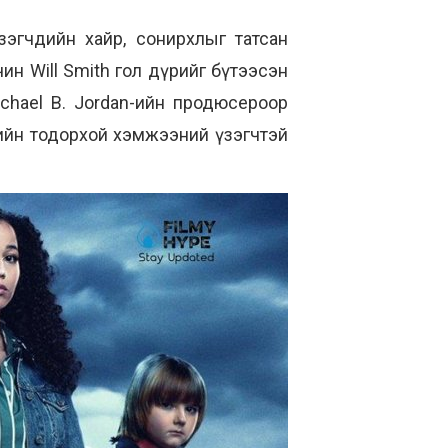
зэгчдийн хайр, сонирхлыг татсан
ин Will Smith гол дүрийг бүтээсэн
Michael B. Jordan-ийн продюсероор
дийн тодорхой хэмжээний үзэгчтэй