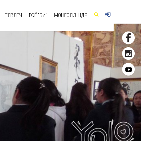
ТӨЛӨВЛӨГЧ
ГОЁ "БИ"
МОНГОЛД ӨНӨӨДӨР