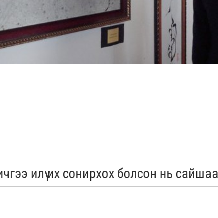
бичгээ илүү их сонирхох болсон нь сайша