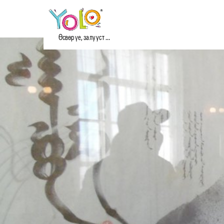
Өсвөр үе, залууст ...