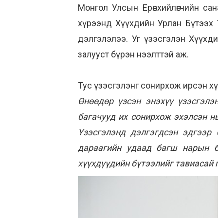
Монгол Улсын Ерөнхийлөгчийн са
хүрээнд Хүүхдийн Урлан Бүтээх 
дэлгэлэлээ. Уг үзэсгэлэн Хүүхд
залууст бүрэн нээлттэй аж.
Тус үзэсгэлэнг сонирхож ирсэн хү
Өнөөдөр үзсэн энэхүү үзэсгэлэ
багачууд их сонирхож эхэлсэн н
Үзэсгэлэнд дэлгэгдсэн эдгээр
дараагийн удаад багш нарын б
хүүхдүүдийн бүтээлийг тавиасай 