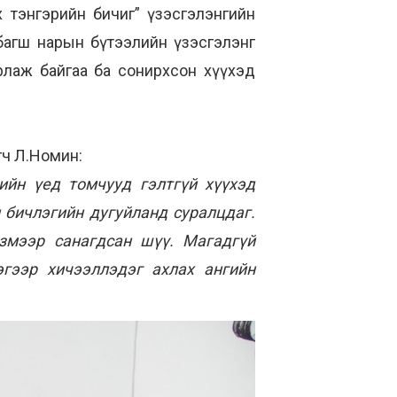
 тэнгэрийн бичиг” үзэсгэлэнгийн
багш нарын бүтээлийн үзэсгэлэнг
рлаж байгаа ба сонирхсон хүүхэд
гч Л.Номин:
ийн үед томчууд гэлтгүй хүүхэд
 бичлэгийн дугуйланд суралцдаг.
змээр санагдсан шүү. Магадгүй
гээр хичээллэдэг ахлах ангийн