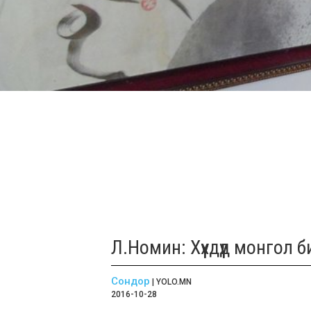
Л.Номин: Хүүхдүүд монгол 
Сондор
| YOLO.MN
2016-10-28