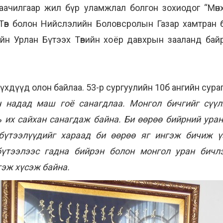
наачилгаар жил бүр уламжлал болгон зохиодог “Мөнх
Төв болон Нийслэлийн Боловсролын Газар хамтран 
ийн Урлан Бүтээх Төвийн хоёр давхрын зааланд бай
үхдүүд олон байлаа. 53-р сургуулийн 10б ангийн сура
н надад маш гоё санагдлаа. Монгол бичгийг сүүл
ь их сайхан санагдаж байна. Би өөрөө бийрний уран
 бүтээлүүдийг хараад би өөрөө яг ингэж бичиж ү
үтээлээс гадна бийрэн болон монгол уран бичлэ
гэж хүсэж байна.