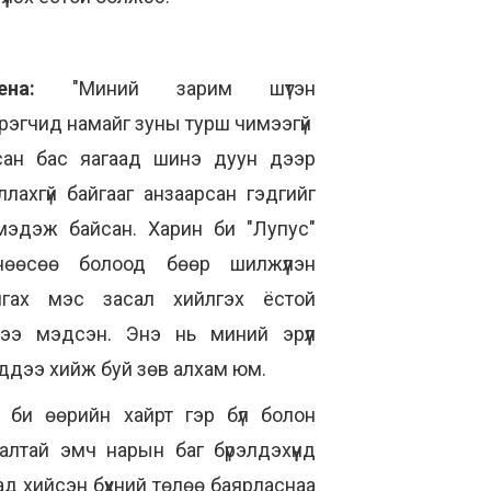
ена:
"Миний зарим шүтэн
рэгчид намайг зуны турш чимээгүй
сан бас яагаад шинэ дуун дээр
лахгүй байгааг анзаарсан гэдгийг
мэдэж байсан. Харин би "Лупус"
нөөсөө болоод бөөр шилжүүлэн
лгах мэс засал хийлгэх ёстой
гээ мэдсэн. Энэ нь миний эрүүл
ддээ хийж буй зөв алхам юм.
 би өөрийн хайрт гэр бүл болон
алтай эмч нарын баг бүрэлдэхүүнд
д хийсэн бүхний төлөө баярласнаа