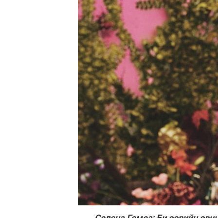
Селена Гомез: Би өөрийн өвч