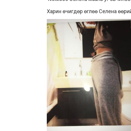
Харин өчигдөр өглөө Селена өөри