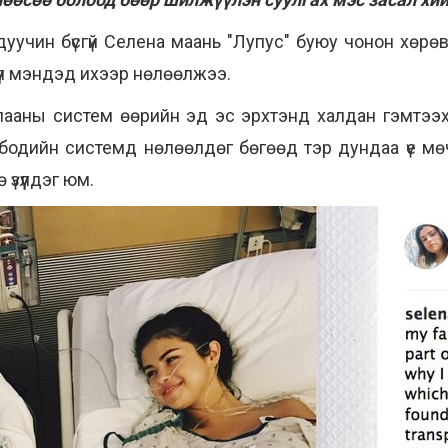
 дуучин бүсгүй Селена маань "Лупус" буюу чонон хөр
эрүүл мэндэд ихээр нөлөөлжээ.
хлааны систем өөрийн эд эс эрхтэнд халдан гэмтээхэд
бодийн системд нөлөөлдөг бөгөөд тэр дундаа үе мөч, а
үзүүлдэг юм.