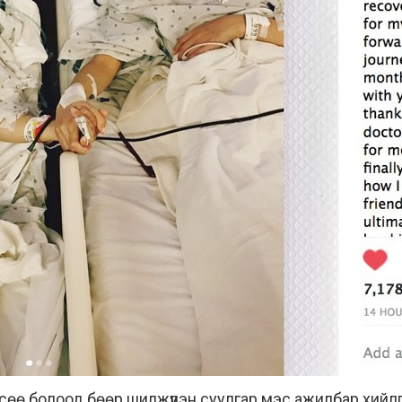
өө болоод бөөр шилжүүлэн суулгар мэс ажилбар хийлгү