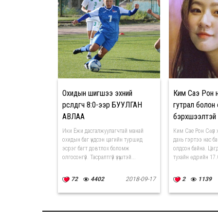
Охидын шигшээ эхний
Ким Саэ Рон 
өрсөлдөгчөө 8:0-ээр БУУЛГАН
гутрал болон 
АВЛАА
бэрхшээлтэй
байжээ
Ики Ёжи дасгалжуулагчтай манай
Ким Сае Рон Сөүл 
охидын баг үндсэн цагийн туршид
дахь гэртээ нас б
эсрэг багт довтлох боломж
олдсон байна. Ца
олгосонгүй. Тасралтгүй үзүүштэй...
тухайн өдрийн 17.0
72
4402
2018-09-17
2
1139