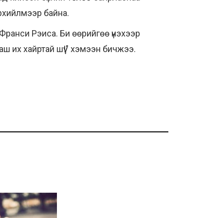
рхийлмээр байна.
 Франси Рэиса. Би өөрийгөө үнэхээр
 их хайртай шүү!" хэмээн бичжээ.