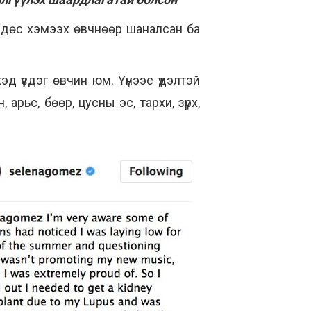
өвдөс хэмээх өвчнөөр шаналсан ба
 үүсдэг өвчин юм. Үүнээс үүдэлтэй
рьс, бөөр, цусны эс, тархи, зүрх,