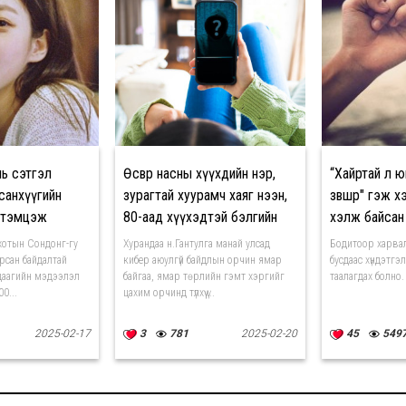
нь сэтгэл
Өсвөр насны хүүхдийн нэр,
“Хайртай л ю
санхүүгийн
зурагтай хуурамч хаяг нээн,
зөвшөөр" гэж 
 тэмцэж
80-аад хүүхэдтэй бэлгийн
хэлж байсан
харьцаанд оржээ
хотын Сондонг-гу
Хурандаа н.Гантулга манай улсад
Бодитоор харвал 
арсан байдалтай
кибер аюулгүй байдлын орчин ямар
бусдаас хүндэтгэл
гдаагийн мэдээлэл
байгаа, ямар төрлийн гэмт хэргийг
таалагдах болно.
0...
цахим орчинд түлхүү ү...
2025-02-17
3
781
2025-02-20
45
549