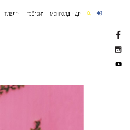
ТӨЛӨВЛӨГЧ
ГОЁ "БИ"
МОНГОЛД ӨНӨӨДӨР