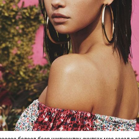
нөөсөө болоод бөөр шилжүүлэн суулгах мэс засал хи