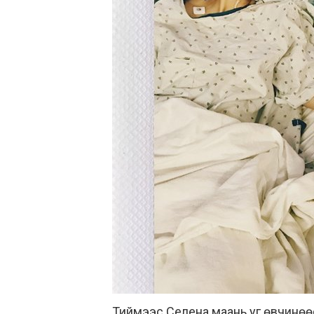
Тиймээс Селена маань уг өвчинөөс