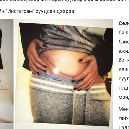
йн "Инстаграм" хуудсан дээрээ:
Сел
биш
бай
ажил
би 
өвч
суу
гэд
мэн
Мөн
гайх
нада