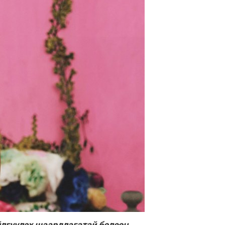
йлгүүлэх шаардлагатай болсон