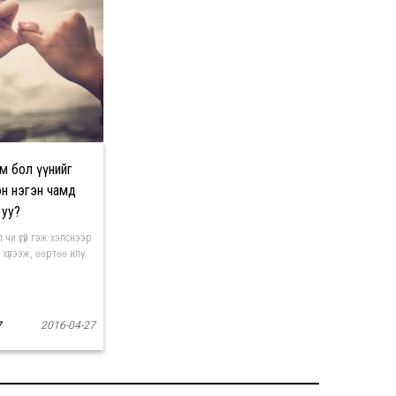
м бол үүнийг
хэн нэгэн чамд
 уу?
чи үгүй гэж хэлснээр
 хүлээж, өөртөө илүү
7
2016-04-27