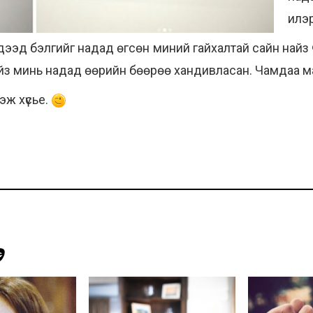
илэ
 дээд бэлгийг надад өгсөн миний гайхалтай сайн найз
з минь надад өөрийн бөөрөө хандивласан. Чамдаа маш
эж хүсье.
Э