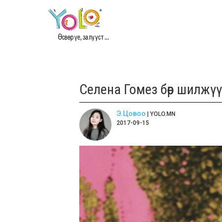
Өсвөр үе, залууст ...
Селена Гомез бөөр шилжү
Э.Цовоо
| YOLO.MN
2017-09-15