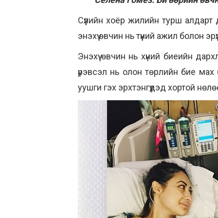
Сүүлийн хоёр жилийн турш алдарт
энэхүү өвчин нь түүний ажил болон 
Энэхүү өвчин нь хүний биеийн дар
үрэвсэл нь олон төрлийн бие мах 
уушги гэх эрхтэнгүүдэд хортой нөлөө 