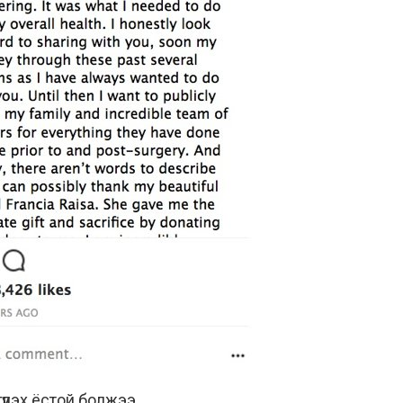
үлэх ёстой болжээ.