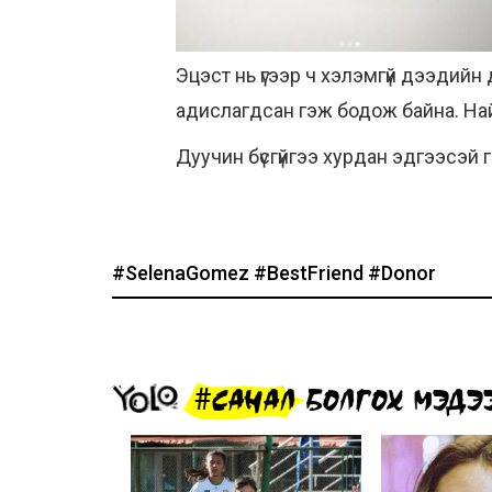
Эцэст нь үгээр ч хэлэмгүй дээдийн
адислагдсан гэж бодож байна. Най
Дуучин бүсгүйгээ хурдан эдгээсэй г
#SelenaGomez
#BestFriend
#Donor
#САНАЛ БОЛГОХ МЭДЭ