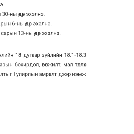
нэ
30-ны өдөр эхэлнэ.
ын 6-ны өдөр эхэлнэ.
сарын 13-ны өдөр эхэлнэ.
лийн 18 дугаар зүйлийн 18.1-18.3
рын бохирдол, өвөлжилт, мал төллөх
ралтыг I улирлын амралт дээр нэмж