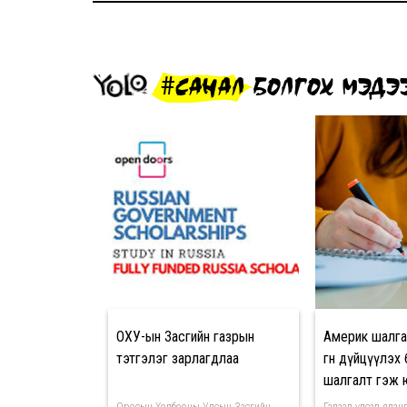
#САНАЛ БОЛГОХ МЭДЭ
ОХУ-ын Засгийн газрын
Америк шалг
тэтгэлэг зарлагдлаа
өгөн дүйцүүлэ
шалгалт гэж 