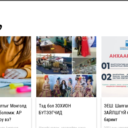
Э
алтыг Монголд
Тэд бол ЗОХИОН
ЭЕШ: Шалгалт 
х боломж: AP
БҮТЭЭГЧИД
ЗАЙЛШГҮЙ б
юу вэ?
баримт