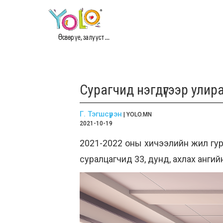
Өсвөр үе, залууст ...
Сурагчид нэгдүгээр улир
Г. Тэгшсүрэн
| YOLO.MN
2021-10-19
2021-2022 оны хичээлийн жил гурв
суралцагчид 33, дунд, ахлах ангий