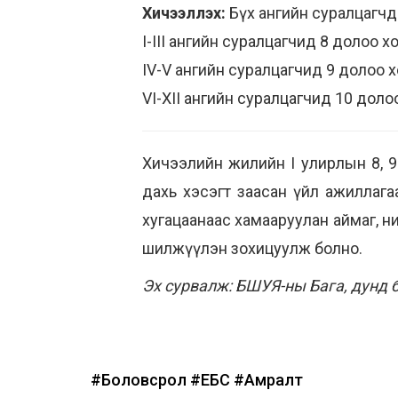
Хичээллэх:
Бүх ангийн суралцагчды
I-III ангийн суралцагчид 8 долоо 
IV-V ангийн суралцагчид 9 долоо х
VI-XII ангийн суралцагчид 10 доло
Хичээлийн жилийн I улирлын 8, 9
дахь хэсэгт заасан үйл ажиллагааг
хугацаанаас хамааруулан аймаг, н
шилжүүлэн зохицуулж болно.
Эх сурвалж: БШУЯ-ны Бага, дунд 
#Боловсрол
#ЕБС
#Амралт