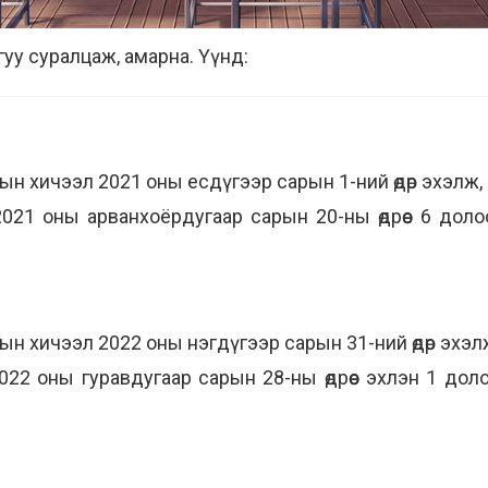
уу суралцаж, амарна. Үүнд:
ын хичээл 2021 оны есдүгээр сарын 1-ний өдөр эхэлж,
021 оны арванхоёрдугаар сарын 20-ны өдрөөс 6 дол
н хичээл 2022 оны нэгдүгээр сарын 31-ний өдөр эхэлж
22 оны гуравдугаар сарын 28-ны өдрөөс эхлэн 1 дол