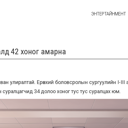
ЭНТЕРТАЙНМЕНТ
алд 42 хоног амарна
ан улиралтай. Ерөнхий боловсролын сургуулийн I-III а
н суралцагчид 34 долоо хоног тус тус суралцах юм.