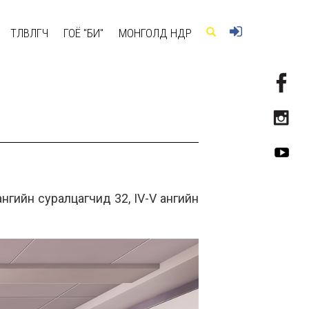
ТӨЛӨВЛӨГЧ
ГОЁ "БИ"
МОНГОЛД ӨНӨӨДӨР
нгийн суралцагчид 32, IV-V ангийн