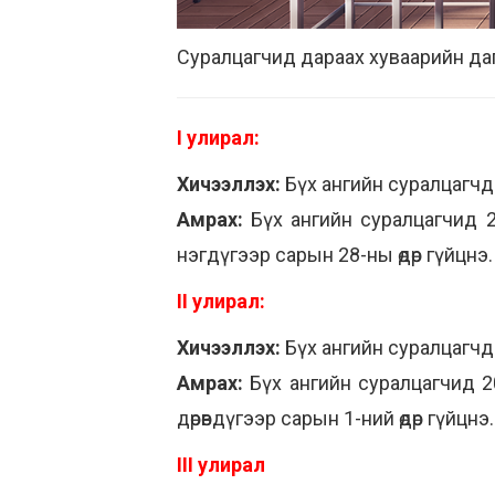
Суралцагчид дараах хуваарийн даг
I улирал:
Хичээллэх:
Бүх ангийн суралцагчд
Амрах:
Бүх ангийн суралцагчид 2
нэгдүгээр сарын 28-ны өдөр гүйцнэ.
II улирал:
Хичээллэх:
Бүх ангийн суралцагчды
Амрах:
Бүх ангийн суралцагчид 20
дөрөвдүгээр сарын 1-ний өдөр гүйцнэ.
III улирал