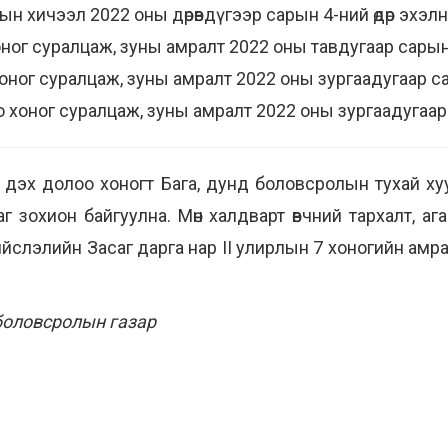
н хичээл 2022 оны дөрөвдүгээр сарын 4-ний өдөр эхэл
хоног суралцаж, зуны амралт 2022 оны тавдугаар сарын 
оног суралцаж, зуны амралт 2022 оны зургаадугаар сар
о хоног суралцаж, зуны амралт 2022 оны зургаадугаар 
 дэх долоо хоногт Бага, дунд боловсролын тухай хуу
 зохион байгуулна. Мөн халдварт өвчний тархалт, агаа
ийслэлийн Засаг дарга нар II улирлын 7 хоногийн ам
боловсролын газар