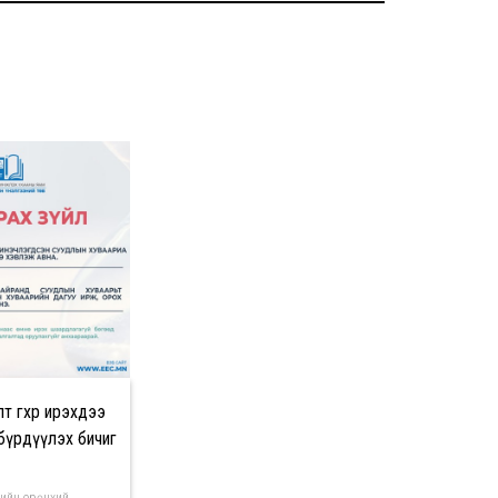
өгөхөөр ирэхдээ
үрдүүлэх бичиг