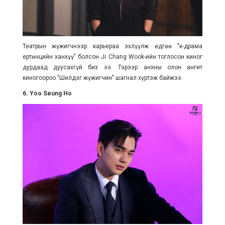
Театрын жүжигчнээр карьераа эхлүүлж өдгөө "к-драма
ертөнцийн ханхүү" болсон Ji Chang Wook-ийн тоглосон киног
дурдаад дуусахгүй биз ээ. Тэрээр анхны олон ангит
киногоороо "Шилдэг жүжигчин" шагнал хүртэж байжээ.
6. Yoo Seung Ho