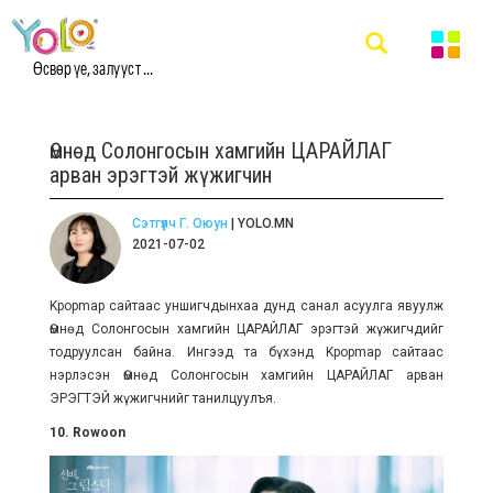
Өсвөр үе, залууст ...
Өмнөд Солонгосын хамгийн ЦАРАЙЛАГ
арван эрэгтэй жүжигчин
Сэтгүүлч Г. Оюун
| YOLO.MN
2021-07-02
Kpopmap сайтаас уншигчдынхаа дунд санал асуулга явуулж
Өмнөд Солонгосын хамгийн ЦАРАЙЛАГ эрэгтэй жүжигчдийг
тодруулсан байна. Ингээд та бүхэнд Kpopmap сайтаас
нэрлэсэн Өмнөд Солонгосын хамгийн ЦАРАЙЛАГ арван
ЭРЭГТЭЙ жүжигчнийг танилцуулъя.
10. Rowoon