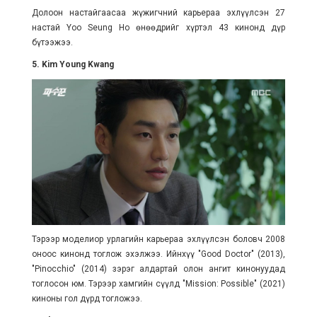
Долоон настайгаасаа жүжигчний карьераа эхлүүлсэн 27
настай Yoo Seung Ho өнөөдрийг хүртэл 43 кинонд дүр
бүтээжээ.
5. Kim Young Kwang
Тэрээр моделиор урлагийн карьераа эхлүүлсэн боловч 2008
оноос кинонд тоглож эхэлжээ. Ийнхүү "Good Doctor" (2013),
"Pinocchio" (2014) зэрэг алдартай олон ангит кинонуудад
тоглосон юм. Тэрээр хамгийн сүүлд "Mission: Possible" (2021)
киноны гол дүрд тогложээ.