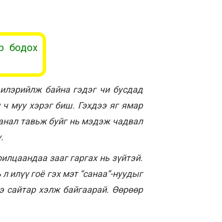
р бодох
 илэрийлж байна гэдэг чи бусдад
 ч муу хэрэг биш. Гэхдээ яг ямар
санал тавьж буйг нь мэдэж чадвал
.
илцаандаа зааг гаргах нь зүйтэй.
л илүү гоё гэх мэт “санаа”-нуудыг
ээ сайтар хэлж байгаарай. Өөрөөр