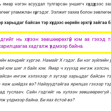
ямар нэгэн асуудал тулгарсан уншигч хүүхдүүдээс за
гөөг уламжлан хүргэдэг. Ээлжит захиа болон зөвлөгөөг
ээр харьцдаг байсан тэр хүүхдээс өөрийн эрхгүй зайгаа
дгийг нь хүлээн зөвшөөрөхгүй юм аа гэхэд 
харилцаагаа хадгалж үлдмээр байна.
ийн мэндийг хүргэе. Намайг Х гэдэг. Би нэг зүйлийн 
ай юм шиг л байх юм. Ямар ч хүүхэд ингэж хэлсэн, 
байсан ингэж хэлэхээр л зүгээр харьцдаг байсан тэ
а яаж шийдэх вэ? Найзуудтайгаа ярилцах гэхээр тэд
дад туслаач. Сайн гэдгийг нь хүлээн зөвшөөрөхгүй
лж үлдмээр байна. Би яах ёстой вэ?