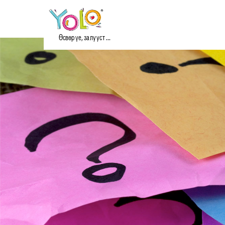
Өсвөр үе, залууст ...