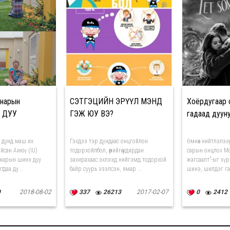
 нарын
СЭТГЭЦИЙН ЭРҮҮЛ МЭНД
Хоёрдугаар 
 ДУУ
ГЭЖ ЮУ ВЭ?
гадаад дуун
 дунд маш их
Гэхдээ тэр дундаас онцгойлон
Өмнөх нийтлэлээ
айсан Аиюү (IU)
тодорхойлбол, өөрийгөө удирдан
сарын онцлох М
 нарын шинэ дуу
захирахаас эхлээд нийгэмд тодорхой
жагсаалт”-ыг хүр
тдаа ду...
байр суурь эзэлсэн, ямар ...
шинэ, шилдэг гад
0
2018-08-02
337
26213
2017-02-07
0
2412