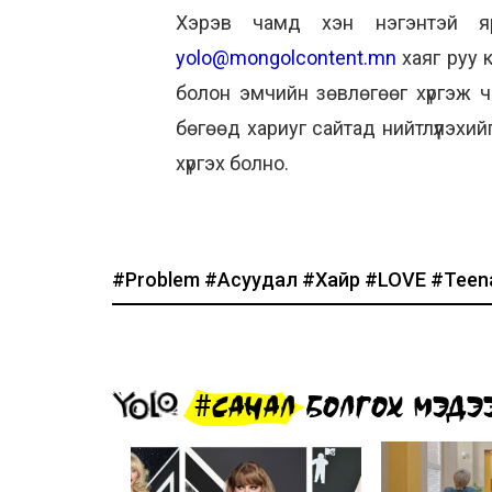
Хэрэв чамд хэн нэгэнтэй яр
yolo@mongolcontent.mn
хаяг руу 
болон эмчийн зөвлөгөөг хүргэж 
бөгөөд хариуг сайтад нийтлүүлэхи
хүргэх болно.
#Problem
#Асуудал
#Хайр
#LOVE
#Teen
#САНАЛ БОЛГОХ МЭДЭ