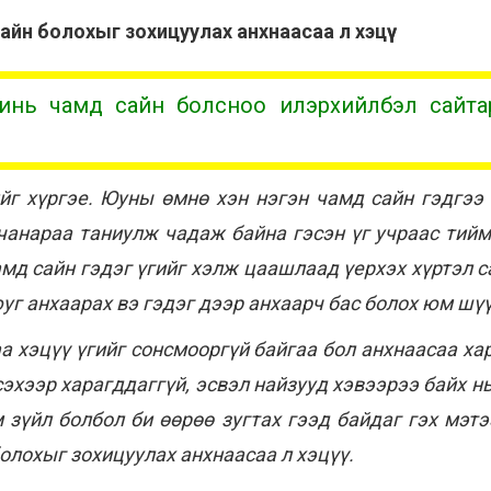
айн болохыг зохицуулах анхнаасаа л хэцүү
 чинь чамд сайн болсноо илэрхийлбэл сайта
йг хүргэе. Юуны өмнө хэн нэгэн чамд сайн гэдгээ
чанараа таниулж чадаж байна гэсэн үг учраас тийм
амд сайн гэдэг үгийг хэлж цаашлаад үерхэх хүртэл 
г анхаарах вэ гэдэг дээр анхаарч бас болох юм шүү
а хэцүү үгийг сонсмооргүй байгаа бол анхнаасаа хар
эхээр харагддаггүй, эсвэл найзууд хэвээрээ байх нь 
м зүйл болбол би өөрөө зугтах гээд байдаг гэх мэт
олохыг зохицуулах анхнаасаа л хэцүү.