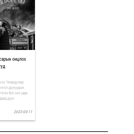
сарын онцлох
ууд
рээ “Хоёрдугаар
онгол дуунуудын
гэсэн бол энэ удаа
аад дуун...
2022-03-11