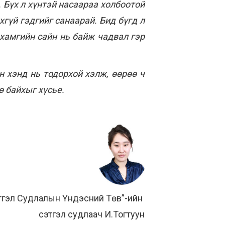
 Бүх л хүнтэй насаараа холбоотой
гүй гэдгийг санаарай. Бид бүгд л
 хамгийн сайн нь байж чадвал гэр
н хэнд нь тодорхой хэлж, өөрөө ч
ө байхыг хүсье.
тгэл Судлалын Үндэсний Төв”-ийн
сэтгэл судлаач И.Тогтуун