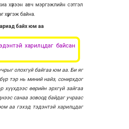
хиа хүлээн авч мэргэжлийн сэтгэл
 хүргэж байна.
 бариад байх юм аа
тэдэнтэй харилцдаг байсан
учрыг олохгүй байгаа юм аа. Би яг
бүр тэр нь миний найз, сонирхдог
р хүүхдээс өөрийн эрхгүй зайгаа
нээс санаа зовоод байдаг учраас
 юм аа гэхэд тэдэнтэй харилцдаг