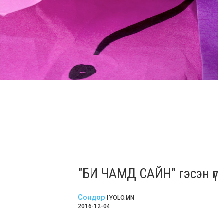
"БИ ЧАМД САЙН" гэсэн 
Сондор
| YOLO.MN
2016-12-04