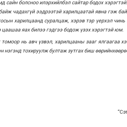
мд сайн болсноо илэрхийлбэл сайтар бодох хэрэгтэй.
 байж чадахгүй ээдрээтэй харилцаатай явна гэж байх
хосын харилцаанд суралцаж, хэрэв тэр үерхэл чинь
о цаашаа яах билээ гэдгээ бодож үзэх хэрэгтэй юм.
томоор нь авч үзвэл, харилцааны зааг ялгаагаа хэ
эн нэгэнд тохируулж бултаж зутгах биш өөрийнхөөрө
“Сэ