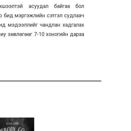
хшээлтэй асуудал байгаа бол
ээр бид мэргэжлийн сэтгэл судлаач
Бид мэдээллийг чандлан хадгалах
риу зөвлөгөөг 7-10 хоногийн дараа