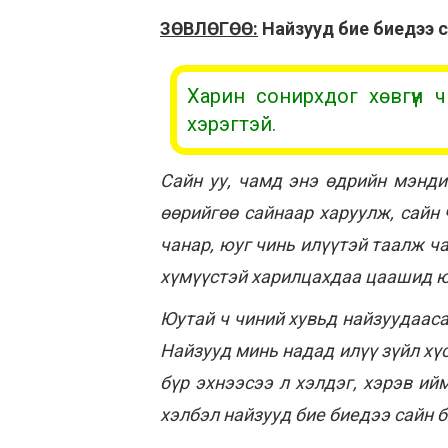
ЗӨВЛӨГӨӨ:
Найзууд бие биедээ с
Харин сонирхдог хөвгүүн
хэрэгтэй.
Сайн уу, чамд энэ өдрийн мэнди
өөрийгөө сайнаар харуулж, сайн 
чанар, юуг чинь илүүтэй таалж ч
хүмүүстэй харилцахдаа цаашид юу
Юутай ч чиний хувьд найзуудааса
Найзууд минь надад илүү зүйл хүс
бүр эхнээсээ л хэлдэг, хэрэв ий
хэлбэл найзууд бие биедээ сайн б