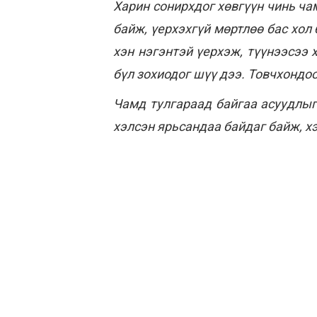
Харин сонирхдог хөвгүүн чинь ча
байж, үерхэхгүй мөртлөө бас хол
хэн нэгэнтэй үерхэж, түүнээсээ 
бүл зохиодог шүү дээ. Товчхондо
Чамд тулгараад байгаа асуудлыг 
хэлсэн ярьсандаа байдаг байж, х