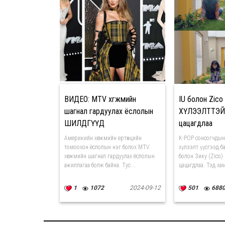
ВИДЕО: МТV хөгжмийн
IU болон Zico
шагнал гардуулах ёслолын
ХҮЛЭЭЛТТЭЙ
ШИЛДГҮҮД
цацагдлаа
Америкийн хөгжмийн ертөнцийн
K-POP сонсогчдын
томоохон ёслолын нэг болох MTV
хүлээлт үүсгээд б
хөгжмийн шагнал гардуулах ёслолын
болон Зику (Zico)
ажиллагаа болж байна. Тус ...
цацагдлаа. Тэд хам
1
1072
2024-09-12
501
688