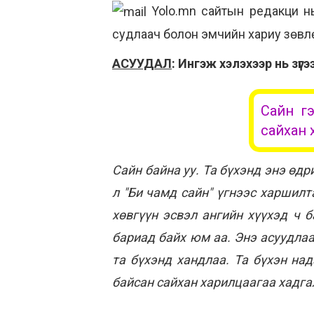
Yolo.mn сайтын редакци нь 
судлаач болон эмчийн хариу зөвлө
АСУУДАЛ
: Ингэж хэлэхээр нь зүг
Сайн гэ
сайхан 
Сайн байна уу. Та бүхэнд энэ өдр
л "Би чамд сайн" үгнээс харшилт
хөвгүүн эсвэл ангийн хүүхэд ч 
бариад байх юм аа. Энэ асуудла
та бүхэнд хандлаа. Та бүхэн на
байсан сайхан харилцаагаа хадга