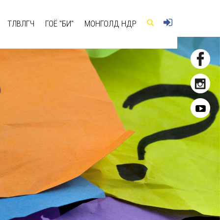
ТӨЛӨВЛӨГЧ
ГОЁ "БИ"
МОНГОЛД ӨНӨӨДӨР