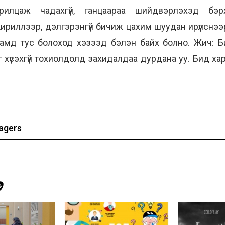
илцаж чадахгүй, ганцаараа шийдвэрлэхэд бэр
кириллээр, дэлгэрэнгүй бичиж цахим шуудан ирүүлсн
чамд тус болоход хэзээд бэлэн байх болно. Жич: 
йг хүсэхгүй тохиолдолд захидалдаа дурдана уу. Бид ха
agers
Э