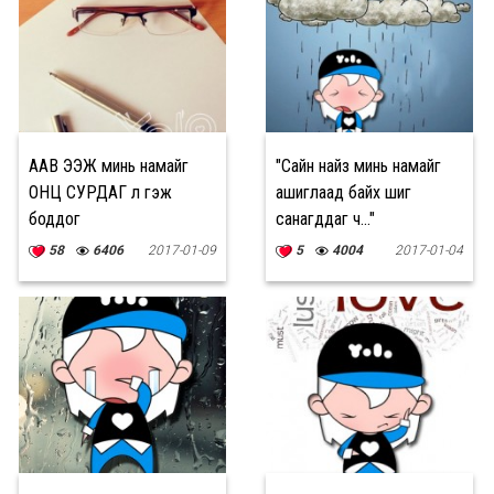
ААВ ЭЭЖ минь намайг
"Сайн найз минь намайг
ОНЦ СУРДАГ л гэж
ашиглаад байх шиг
боддог
санагддаг ч..."
58
6406
2017-01-09
5
4004
2017-01-04