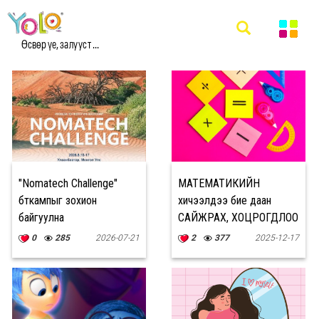
#PROBLEM МЭДЭЭ
Өсвөр үе, залууст ...
"Nomatech Challenge"
МАТЕМАТИКИЙН
бүүткампыг зохион
хичээлдээ бие даан
байгуулна
САЙЖРАХ, ХОЦРОГДЛОО
АРИЛГАХ аргуудаас
0
285
2026-07-21
2
377
2025-12-17