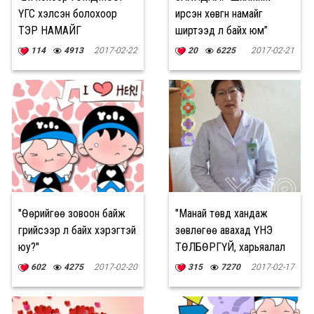
ҮГС хэлсэн болохоор
ирсэн хөвгүүн намайг
ТЭР НАМАЙГ
ширтээд л байх юм”
УУЧЛАХГҮЙ байна”
114
4913
2017-02-22
20
6225
2017-02-21
"Өөрийгөө зовоон байж
"Манай төвд хандаж
гүрийсээр л байх хэрэгтэй
зөвлөгөө авахад ҮНЭ
юу?"
ТӨЛБӨРГҮЙ, харьяалал
харгалздаггүй"
602
4275
2017-02-20
315
7270
2017-02-17