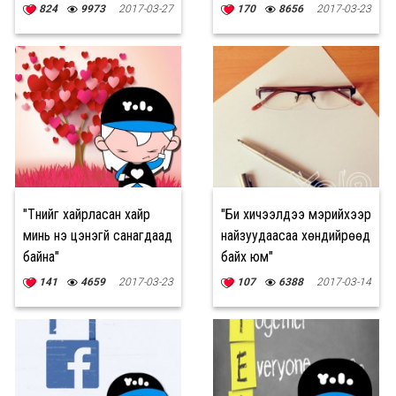
уралдаан зарлалаа
824
9973
2017-03-27
170
8656
2017-03-23
"Түүнийг хайрласан хайр
"Би хичээлдээ мэрийхээр
минь үнэ цэнэгүй санагдаад
найзуудаасаа хөндийрөөд
байна"
байх юм"
141
4659
2017-03-23
107
6388
2017-03-14