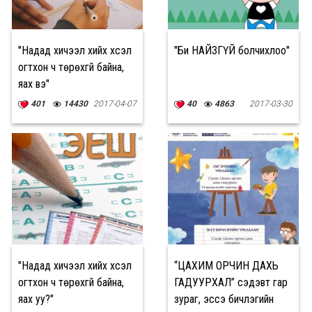
"Надад хичээл хийх хүсэл
"Би НАЙЗГҮЙ болчихлоо"
огтхон ч төрөхгүй байна,
яах вэ"
401
14430
2017-04-07
40
4863
2017-03-30
"Надад хичээл хийх хүсэл
“ЦАХИМ ОРЧИН ДАХЬ
огтхон ч төрөхгүй байна,
ГАДУУРХАЛ” сэдэвт гар
яах уу?"
зураг, эссэ бичлэгийн