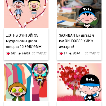
ДОТНЫ ХҮНТЭЙГЭЭ
ЗАХИДАЛ: Би яагаад ч
муудалцсаны дараа
юм ХИЧЭЭЛЭЭ ХИЙЖ
эвлэрэх 10 ЗӨВЛӨМЖ
амждаггүй
563
14958
2017-05-22
31
5094
2017-05-12