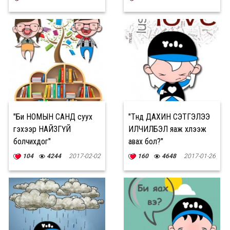
"Би НОМЫН САНД суух
"Түүнд ДАХИН СЭТГЭЛЭЭ
гэхээр НАЙЗГҮЙ
ИЛЧИЛБЭЛ яаж хүлээж
болчихдог"
авах бол?"
104
4244
2017-02-02
160
4648
2017-01-26