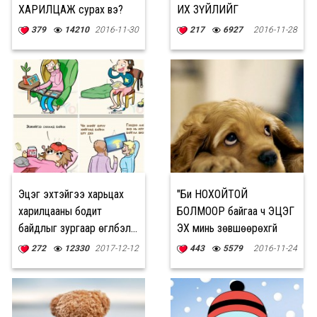
ХАРИЛЦАЖ сурах вэ?
ИХ ЗҮЙЛИЙГ
АМЖУУЛАХ юм. Гэтэл
379
14210
2016-11-30
217
6927
2016-11-28
би..."
Эцэг эхтэйгээ харьцах
"Би НОХОЙТОЙ
харилцааны бодит
БОЛМООР байгаа ч ЭЦЭГ
байдлыг зургаар өгүүлбэл...
ЭХ минь зөвшөөрөхгүй
юм"
272
12330
2017-12-12
443
5579
2016-11-24