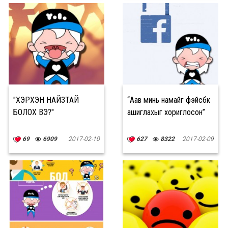
"ХЭРХЭН НАЙЗТАЙ
“Аав минь намайг фэйсбүүк
БОЛОХ ВЭ?"
ашиглахыг хориглосон”
69
6909
2017-02-10
627
8322
2017-02-09