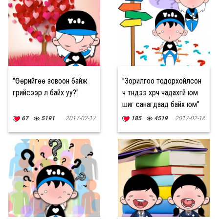
"Өөрийгөө зовоон байж
"Зорилгоо тодорхойлсон
гүрийсээр л байх уу?"
ч түүндээ хүрч чадахгүй юм
шиг санагдаад байх юм"
67
5191
2017-02-17
185
4519
2017-02-16