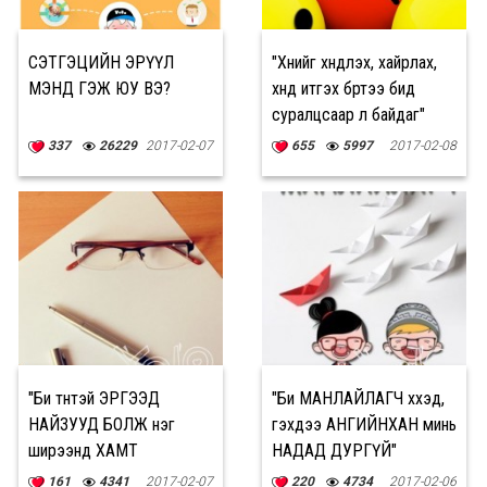
СЭТГЭЦИЙН ЭРҮҮЛ
"Хүнийг хүндлэх, хайрлах,
МЭНД ГЭЖ ЮУ ВЭ?
хүнд итгэх бүртээ бид
суралцсаар л байдаг"
337
26229
2017-02-07
655
5997
2017-02-08
"Би түүнтэй ЭРГЭЭД
"Би МАНЛАЙЛАГЧ хүүхэд,
НАЙЗУУД БОЛЖ нэг
гэхдээ АНГИЙНХАН минь
ширээнд ХАМТ
НАДАД ДУРГҮЙ"
СУУМААР байна"
161
4341
2017-02-07
220
4734
2017-02-06