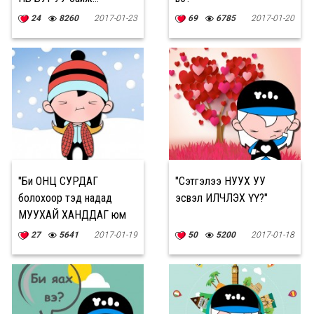
24
8260
2017-01-23
69
6785
2017-01-20
"Би ОНЦ СУРДАГ
"Сэтгэлээ НУУХ УУ
болохоор тэд надад
эсвэл ИЛЧЛЭХ ҮҮ?"
МУУХАЙ ХАНДДАГ юм
шиг САНАГДДАГ"
27
5641
2017-01-19
50
5200
2017-01-18