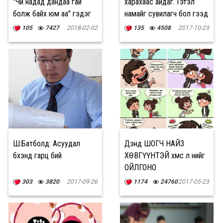
"Чи надад дандаа гай
харахаас айдаг. Гэтэл
болж байх юм аа" гэдэг
намайг сувилагч бол гээд
байх юм"
105
7427
2018-02-02
135
4508
2017-10-23
Ш.Батболд: Асуудал
Дэндүү ШОГЧ НАЙЗ
бүхэнд гарц бий
ХӨВГҮҮНТЭЙ хүмүүс л үүнийг
ОЙЛГОНО
303
3820
2017-09-26
1174
24760
2017-05-23