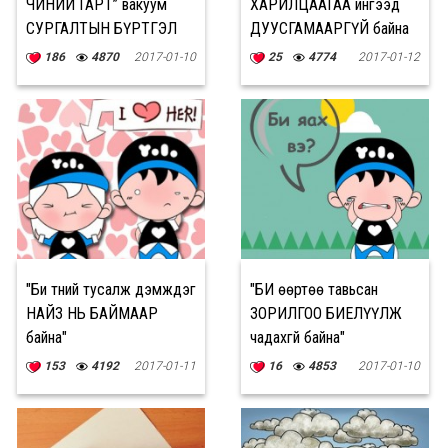
ЧИНИЙ ГАРТ” вакуум
ХАРИЛЦААГАА ингээд
СУРГАЛТЫН БҮРТГЭЛ
ДУУСГАМААРГҮЙ байна
эхэллээ
186
4870
2017-01-10
25
4774
2017-01-12
"Би түүний тусалж дэмждэг
"БИ өөртөө тавьсан
НАЙЗ НЬ БАЙМААР
ЗОРИЛГОО БИЕЛҮҮЛЖ
байна"
чадахгүй байна"
153
4192
2017-01-11
16
4853
2017-01-10