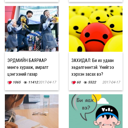
ЭРДМИЙН БАЯРААР
ЗАХИДАЛ: Би их удаан
мөнгө хурааж, амралт
хөдөлгөөнтэй. Үүнийгээ
цэнгээний газар
хэрхэн засах вэ?
тэмдэглэхийг
1065
11412
2017-04-17
60
5522
2017-04-17
ХОРИГЛОЛОО