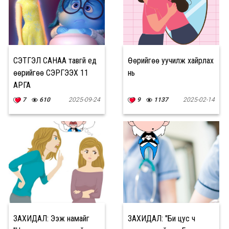
СЭТГЭЛ САНАА тавгүй үед
Өөрийгөө уучилж хайрлах
өөрийгөө СЭРГЭЭХ 11
нь
АРГА
7
610
2025-09-24
9
1137
2025-02-14
ЗАХИДАЛ: Ээж намайг
ЗАХИДАЛ: "Би цус ч