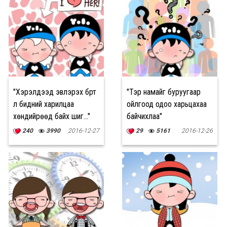
"Хэрэлдээд эвлэрэх бүрт
"Тэр намайг буруугаар
л бидний харилцаа
ойлгоод одоо харьцахаа
хөндийрөөд байх шиг..."
байчихлаа"
240
3990
2016-12-27
29
5161
2016-12-26