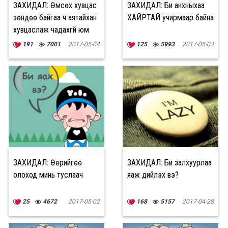
ЗАХИДАЛ: Өмсөх хувцас
ЗАХИДАЛ: Би анхныхаа
зөндөө байгаа ч аятайхан
ХАЙРТАЙ учирмаар байна
хувцаслаж чадахгүй юм
191
7001
2017-05-04
125
5993
2017-05-03
ЗАХИДАЛ: Өөрийгөө
ЗАХИДАЛ: Би залхуурлаа
олоход минь туслаач
яаж дийлэх вэ?
25
4672
2017-05-02
168
5157
2017-04-28