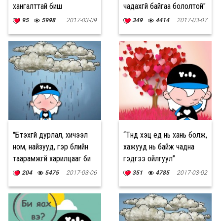
хангалттай биш
чадахгүй байгаа бололтой"
бололтой"
95
5998
2017-03-09
349
4414
2017-03-07
"Бүтэхгүй дурлал, хичээл
“Түүнд хэцүү үед нь хань болж,
ном, найзууд, гэр бүлийн
хажууд нь байж чадна
таарамжгүй харилцааг би
гэдгээ ойлгуул”
яах вэ?"
204
5475
2017-03-06
351
4785
2017-03-02