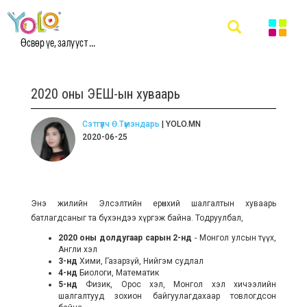
Өсвөр үе, залууст ...
2020 оны ЭЕШ-ын хуваарь
Сэтгүүлч Ө.Түмэндарь
| YOLO.MN
2020-06-25
Энэ жилийн Элсэлтийн ерөнхий шалгалтын хуваарь
батлагдсаныг та бүхэндээ хүргэж байна. Тодруулбал,
2020 оны долдугаар сарын 2-нд
- Монгол улсын түүх,
Англи хэл
3-нд
Хими, Газарзүй, Нийгэм судлал
4-нд
Биологи, Математик
5-нд
Физик, Орос хэл, Монгол хэл хичээлийн
шалгалтууд зохион байгуулагдахаар товлогдсон