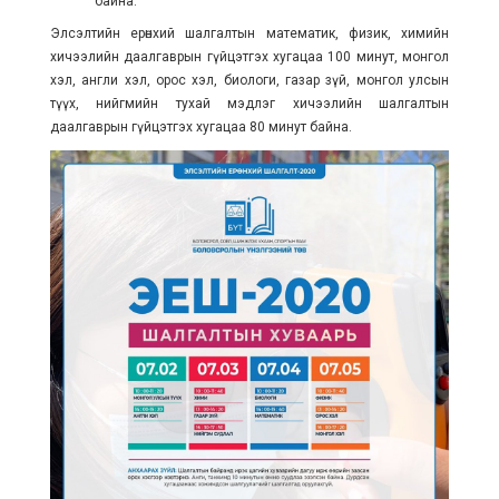
байна.
Элсэлтийн ерөнхий шалгалтын математик, физик, химийн
хичээлийн даалгаврын гүйцэтгэх хугацаа 100 минут, монгол
хэл, англи хэл, орос хэл, биологи, газар зүй, монгол улсын
түүх, нийгмийн тухай мэдлэг хичээлийн шалгалтын
даалгаврын гүйцэтгэх хугацаа 80 минут байна.