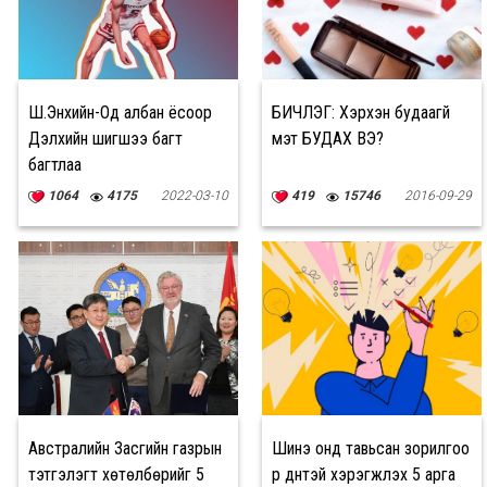
Ш.Энхийн-Од албан ёсоор
БИЧЛЭГ: Хэрхэн будаагүй
Дэлхийн шигшээ багт
мэт БУДАХ ВЭ?
багтлаа
1064
4175
2022-03-10
419
15746
2016-09-29
Австралийн Засгийн газрын
Шинэ онд тавьсан зорилгоо
тэтгэлэгт хөтөлбөрийг 5
үр дүнтэй хэрэгжүүлэх 5 арга