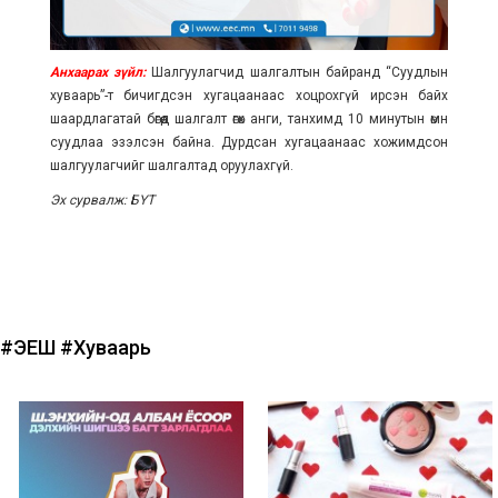
Анхаарах зүйл:
Шалгуулагчид шалгалтын байранд “Суудлын
хуваарь”-т бичигдсэн хугацаанаас хоцрохгүй ирсэн байх
шаардлагатай бөгөөд шалгалт өгөх анги, танхимд 10 минутын өмнө
суудлаа эзэлсэн байна. Дурдсан хугацаанаас хожимдсон
шалгуулагчийг шалгалтад оруулахгүй.
Эх сурвалж: БҮТ
#ЭЕШ
#Хуваарь