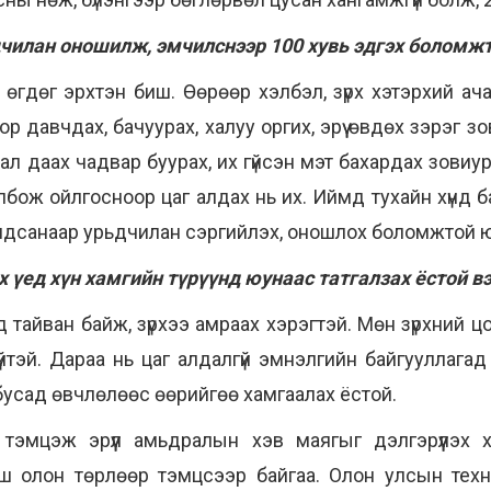
ьдчилан оношилж, эмчилснээр 100 хувь эдгэх боломжт
т өгдөг эрхтэн биш. Өөрөөр хэлбэл, зүрх хэтэрхий ач
ор давчдах, бачуурах, халуу оргих, эрүү өвдөх зэрэг 
л даах чадвар буурах, их гүйсэн мэт бахардах зовиур и
холбож ойлгосноор цаг алдах нь их. Иймд тухайн хүнд 
ндсанаар урьдчилан сэргийлэх, оношлох боломжтой 
х үед хүн хамгийн түрүүнд юунаас татгалзах ёстой в
 тайван байж, зүрхээ амраах хэрэгтэй. Мөн зүрхний цо
йтэй. Дараа нь цаг алдалгүй эмнэлгийн байгууллагад
бусад өвчлөлөөс өөрийгөө хамгаалах ёстой.
эмцэж эрүүл амьдралын хэв маягыг дэлгэрүүлэх хо
ш олон төрлөөр тэмцсээр байгаа. Олон улсын техн