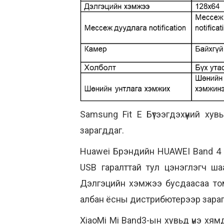
Samsung Fit E Бүтээгдэхүүний х
зарагддаг.
Huawei Брэндийн HUAWEI Band 4 Бү
USB гаралттай тул цэнэглэгч ша
Дэлгэцийн хэмжээ бусдаасаа том
албан ёсны дистрибютерээр зараг
XiaoMi Mi Band3-ын хувьд үнэ хям