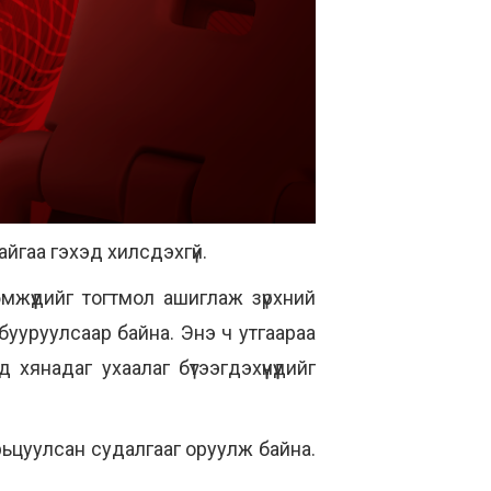
байгаа гэхэд хилсдэхгүй.
мжүүдийг тогтмол ашиглаж зүрхний
бууруулсаар байна. Энэ ч утгаараа
янадаг ухаалаг бүтээгдэхүүнүүдийг
рьцуулсан судалгааг оруулж байна.