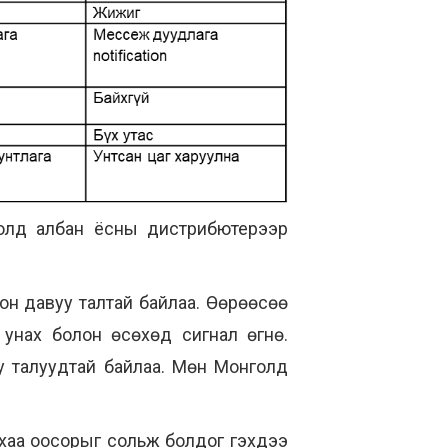
нголд албан ёсны дистрибютерээр
лон давуу талтай байлаа. Өөрөөсөө
 унах болон өсөхөд сигнал өгнө.
у талуудтай байлаа. Мөн Mонголд
ныхаа оосорыг сольж болдог гэхдээ