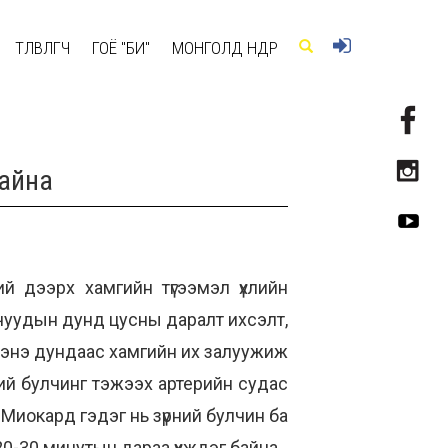
ТӨЛӨВЛӨГЧ
ГОЁ "БИ"
МОНГОЛД ӨНӨӨДӨР
байна
й дээрх хамгийн түгээмэл үхлийн
лчуудын дунд цусны даралт ихсэлт,
ба энэ дундаас хамгийн их залуужиж
ий булчинг тэжээх артерийн судас
 Миокард гэдэг нь зүрний булчин ба
20-30 минутын дараа үхждэг байна.