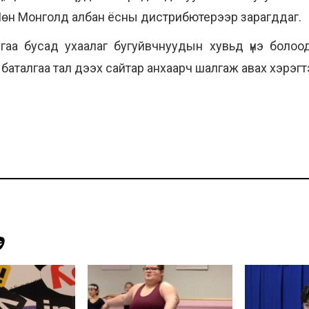
Мөн Монголд албан ёсны дистрибютерээр зарагддаг.
гаа бусад ухаалаг бугуйвчнуудын хувьд үнэ болоо
аталгаа тал дээх сайтар анхаарч шалгаж авах хэрэгтэ
Э