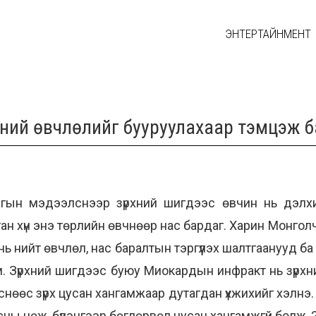
ЭНТЕРТАЙНМЕНТ
рхний өвчлөлийг бууруулахаар тэмцэж 
агын мэдээлснээр зүрхний шигдээс өвчин нь дэлхи
нган хүн энэ төрлийн өвчнөөр нас бардаг. Харин Монго
нь нийт өвчлөл, нас баралтын тэргүүлэх шалтгаанууд 
м. Зүрхний шигдээс буюу Миокардын инфракт нь зүрхн
нөөс зүрх цусан хангамжаар дутагдан үхжихийг хэлнэ.
усны нөж, бүлэнгээр бөглөрвөл цусан хангамжгүй болж, 