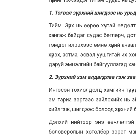
1. Тэгвэл зүрхний шигдээс нь ур
Тийм. Зүрх нь өөрөө хүчтэй өвдөл
хангаж байдаг судас бөглөрч, дот
тэмдэг илрэхээс өмнө хүний ачаала
хүрэх, астма, эсвэл уушгитай их 
даруй эмнэлгийн байгууллагад ха
2. Зүрхний хэм алдагдлаа гэж заа
Ингэсэн тохиолдолд хамгийн түрүүнд
эм тариа зэргээс зайлсхийх нь зү
хийлгэж, шигдээс болоод зүрхний 
Дэлхий нийтээр энэ өвчлөлтэй т
боловсролын хөтөлбөр зэрэг ма