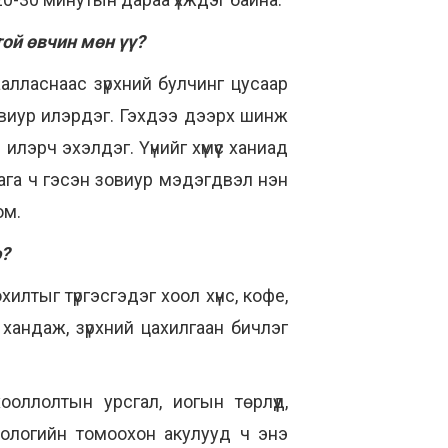
ой өвчин мөн үү?
аалласнаас зүрхний булчинг цусаар
зовиур илэрдэг. Гэхдээ дээрх шинж
лэрч эхэлдэг. Үүнийг хүмүүс ханиад
бага ч гэсэн зовиур мэдэгдвэл нэн
юм.
э?
хилтыг түргэсгэдэг хоол хүнс, кофе,
 хандаж, зүрхний цахилгаан бичлэг
оллолтын урсгал, иогын төрлүүд,
ологийн томоохон акулууд ч энэ