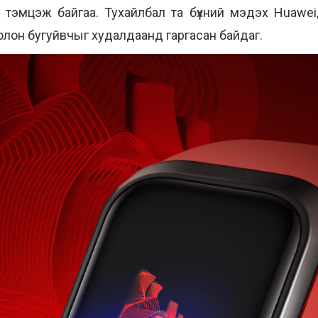
 тэмцэж байгаа. Тухайлбал та бүхний мэдэх Huawei,
болон бугуйвчыг худалдаанд гаргасан байдаг.