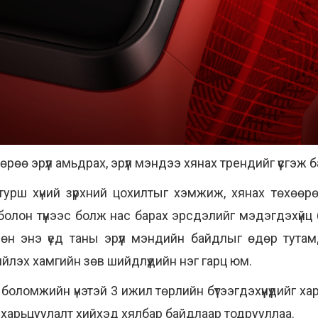
өрөө эрүүл амьдрах, эрүүл мэндээ хянах трендийг үүсгэж 
турш хүний зүрхний цохилтыг хэмжиж, хянах төхөөрө
лон түүнээс болж нас барах эрсдэлийг мэдэгдэхүйц 
н энэ үед таны эрүүл мэндийн байдлыг өдөр тутамд х
йлэх хамгийн зөв шийдлүүдийн нэг гарц юм.
оломжийн үнэтэй 3 ижил төрлийн бүтээгдэхүүнүүдийг ха
 харьцуулалт хийхэд хялбар байдлаар тодрууллаа.