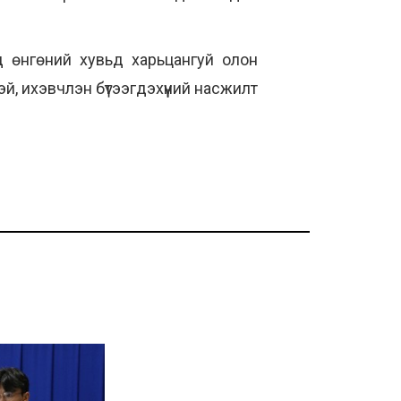
д өнгөний хувьд харьцангуй олон
й, ихэвчлэн бүтээгдэхүүний насжилт