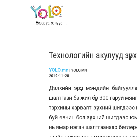
Өсвөр үе, залууст ...
Технологийн акулууд зү
YOLO.mn
| YOLO.MN
2019-11-28
Дэлхийн эрүүл мэндийн байгуулл
шалтгаан ба жил бүр 300 гаруй мя
тархины харвалт, зүрхний шигдээс 
буй өвчин бол зүрхний шигдээс ю
нь ямар нэгэн шалтгаанаар бөглөрс
түүнийг тэжээдэг титэм судас нь ц