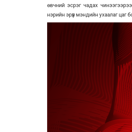
өвчний эсрэг чадах чинээгээрээ
нэрийн эрүүл мэндийн ухаалаг цаг 