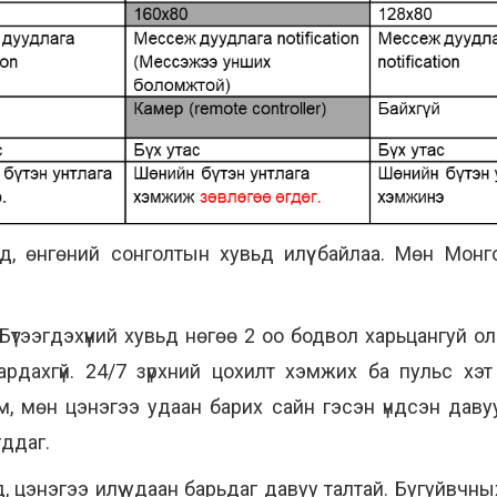
увьд, өнгөний сонголтын хувьд илүү байлаа. Мөн Mо
тээгдэхүүний хувьд нөгөө 2 оо бодвол харьцангуй о
ардахгүй. 24/7 зүрхний цохилт хэмжих ба пульс хэт
, мөн цэнэгээ удаан барих сайн гэсэн үндсэн даву
ддаг.
д, цэнэгээ илүү удаан барьдаг давуу талтай. Бугуйвч