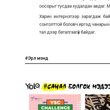
оосорыг тусдаа худалдан авдаг. 
Харин интернэтээр зарагдаж бай
сонголттой боловч иргэд чанарын б
тал дээр баталгаагүй байдаг.
#Эрүүл мэнд
#САНАЛ БОЛГОХ МЭДЭ