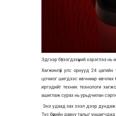
Эдгээр бүтээгдэхүүний хэрэглээ нь ө
Хөгжингүй улс орнууд 24 цагийн 
цочмог шигдээс өвчнөөр өвчлөх бо
иргэдийг техник технологи хөгжсө
ашиглаж сурах нь урьдчилан сэрги
Энэ удаад зах зээл дээр дундаж б
Тус бүрийн давуу талыг уншигчдад