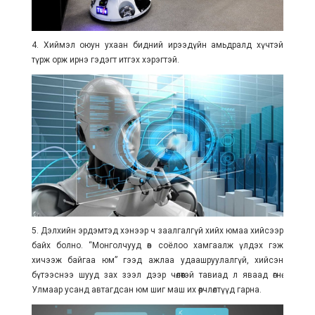
4. Хиймэл оюун ухаан бидний ирээдүйн амьдралд хүчтэй
түрж орж ирнэ гэдэгт итгэх хэрэгтэй.
5. Дэлхийн эрдэмтэд хэнээр ч заалгалгүй хийх юмаа хийсээр
байх болно. “Монголчууд өв соёлоо хамгаалж үлдэх гэж
хичээж байгаа юм” гээд ажлаа удаашруулалгүй, хийсэн
бүтээснээ шууд зах зээл дээр чөлөөтэй тавиад л яваад өгнө.
Улмаар усанд автагдсан юм шиг маш их өөрчлөлтүүд гарна.