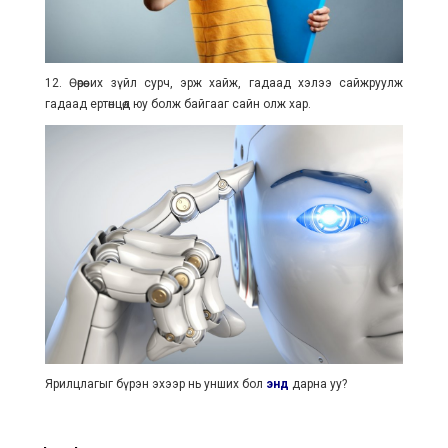
12. Өөрөө их зүйл сурч, эрж хайж, гадаад хэлээ сайжруулж
гадаад ертөнцөд юу болж байгааг сайн олж хар.
Ярилцлагыг бүрэн эхээр нь унших бол
энд
дарна уу?