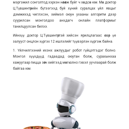
мэргэжил сонголтод хэрхэн нөлөөлж буйг ч хөндсөн юм. Мөн доктор
Ц.Түвшинтөрийн бүтээгээд буй хүний суралцах үйл явцыг
дэмжихэд чиглэсэн, хиймэл оюун ухааны алгоритм дээр
суурилсан монголдоо анхдагч онлайн платформыг
танилцуулсан билээ.
Ийнхүү доктор Ц.Түвшинтөртэй хийсэн ярилцлагаас өсвөр үе
залууст онцлон хүргэх 12 ишлэлийг түүвэрлэн хүргэж байна.
1. Үйлчилгээний ихэнх ажлуудыг робот гүйцэтгэдэг болно.
Монгол хүүхдүүд гадаадад оюутан болж, сурахынхаа
хажуугаар пицца зөөгч хийгээд мөнгө олно гэвэл уучлаарай болж
байгаа юм.