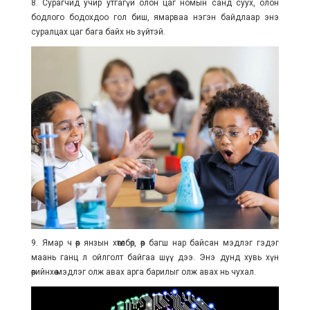
8. Сурагчид учир утгагүй олон цаг номын санд суух, олон
бодлого бодохдоо гол биш, ямарваа нэгэн байдлаар энэ
суралцах цаг бага байх нь зүйтэй.
9. Ямар ч өөр янзын хөтөлбөр, өөр багш нар байсан мэдлэг гэдэг
маань ганц л ойлголт байгаа шүү дээ. Энэ дунд хувь хүн
өөрийнхөө мэдлэг олж авах арга барилыг олж авах нь чухал.