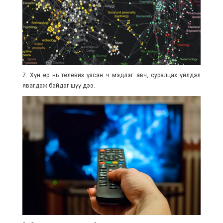
7. Хүн ер нь телевиз үзсэн ч мэдлэг авч, суралцах үйлдэл
явагдаж байдаг шүү дээ.