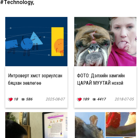
#Technology,
Интроверт хүмүүст зориулсан
ФОТО: Дэлхийн хамгийн
бяцхан зөвлөгөө
ЦАРАЙ МУУТАЙ нохой
18
586
2025-08-07
189
4417
2018-07-05