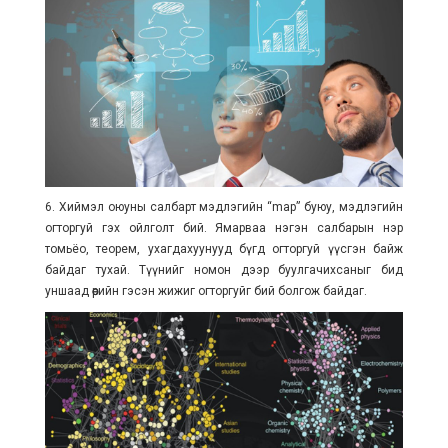
6. Хиймэл оюуны салбарт мэдлэгийн “map” буюу, мэдлэгийн
огторгуй гэх ойлголт бий. Ямарваа нэгэн салбарын нэр
томьёо, теорем, ухагдахуунууд бүгд огторгуй үүсгэн байж
байдаг тухай. Түүнийг номон дээр буулгачихсаныг бид
уншаад өөрийн гэсэн жижиг огторгуйг бий болгож байдаг.