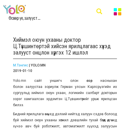
Өсвөр үе, залууст ...
Хиймэл оюун ухааны доктор
Ц.Түвшинтөртэй хийсэн ярилцлагаас хүүхэд
залууст онцлон хүргэх 12 ишлэл
М.Тэнгис
| YOLO.MN
2019-01-10
Yolo.mn сайт уншигч олон өсвөр насныхан
болон залуустаа зориулж Герман улсын Карлсрүэгийн их
сургуульд хиймэл оюун ухаан, логикийн салбарт докторын
зэрэг хамгаалсан эрдэмтэн Ц.Түвшинтөрийг урьж ярилцсан
билээ.
Бидний ярилцлага өнөө үед дэлхий нийтэд халуун сэдэв болоод
буй хиймэл оюун ухааны хөгжил дэвшлийн тухай бөгөөд өдгөө ид
хүчээ авч буй роботжилт, автоматжилт хүүхэд залуусын