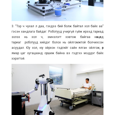
3. “Тэр ч чухал л даа, гэхдээ бий болж байтал хол байх аа”
гэсэн хандлага байдаг. Роботууд учиргүй гүйж ирээд тариад
эхлэх нь хол ч, эмнэлэгт хэвтэж байгаа нөхцөлд
тариаг роботууд хийдэг болох нь ойлгомжтой болчихсон
асуудал. Юу хол, юу ойрхон гэдгийг сайн ялган ойлгож, өөрөө
ямар цаг хугацаанд оршиж байна вэ гэдгээ мэддэг байх
хэрэгтэй.