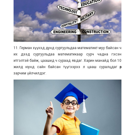
11. Герман хүүхэд дунд сургуульдаа математикт муу байсан ч
их дээд сургуульдаа математикаар сурч чадна гэсэн
итгэлтэй байж, цаашид ч сураад явдаг. Харин манайд бол 10
жилд юунд сайн байсан түүгээрээ л цааш суралцдаг өөр
зарчим үйлчилдэг.