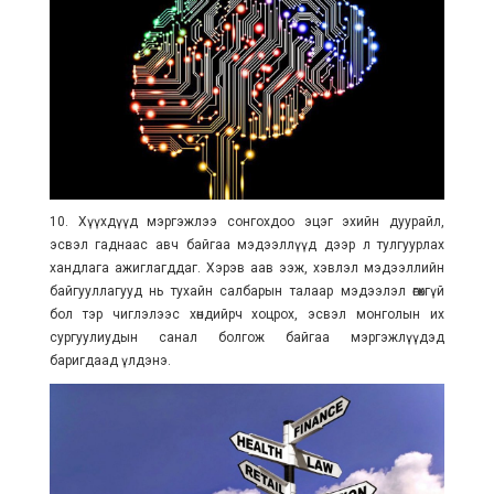
10. Хүүхдүүд мэргэжлээ сонгохдоо эцэг эхийн дуурайл,
эсвэл гаднаас авч байгаа мэдээллүүд дээр л тулгуурлах
хандлага ажиглагддаг. Хэрэв аав ээж, хэвлэл мэдээллийн
байгууллагууд нь тухайн салбарын талаар мэдээлэл өгөхгүй
бол тэр чиглэлээс хөндийрч хоцрох, эсвэл монголын их
сургуулиудын санал болгож байгаа мэргэжлүүдэд
баригдаад үлдэнэ.