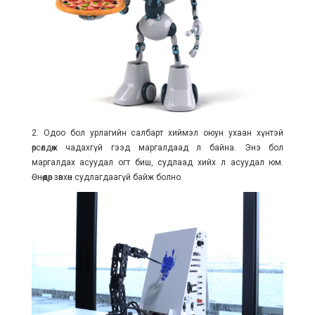
2. Одоо бол урлагийн салбарт хиймэл оюун ухаан хүнтэй
өрсөлдөж чадахгүй гээд маргалдаад л байна. Энэ бол
маргалдах асуудал огт биш, судлаад хийх л асуудал юм.
Өнөөдөр зөвхөн судлагдаагүй байж болно.