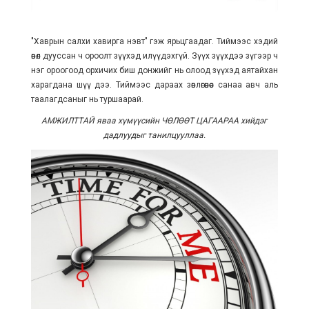
"Хаврын салхи хавирга нэвт" гэж ярьцгаадаг. Тиймээс хэдий
өвөл дууссан ч ороолт зүүхэд илүүдэхгүй. Зүүх зүүхдээ зүгээр ч
нэг ороогоод орхичих биш донжийг нь олоод зүүхэд аятайхан
харагдана шүү дээ. Тиймээс дараах зөвлөгөөнөөс санаа авч аль
таалагдсаныг нь туршаарай.
АМЖИЛТТАЙ яваа хүмүүсийн ЧӨЛӨӨТ ЦАГААРАА хийдэг
дадлуудыг танилцууллаа.