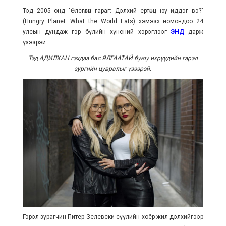
Тэд 2005 онд "Өлсгөлөн гараг: Дэлхий ертөнц юу иддэг вэ?"
(Hungry Planet: What the World Eats) хэмээх номондоо 24
улсын дундаж гэр бүлийн хүнсний хэрэглээг
ЭНД
дарж
үзээрэй.
Тэд АДИЛХАН гэхдээ бас ЯЛГААТАЙ буюу ихрүүдийн гэрэл
зургийн цувралыг үзээрэй.
Гэрэл зурагчин Питер Зелевски сүүлийн хоёр жил дэлхийгээр