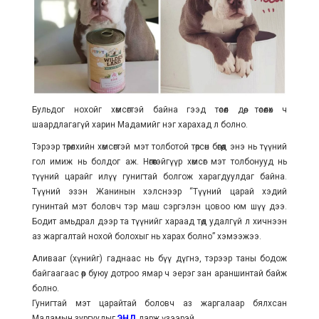
Бульдог нохойг хөмсөгтэй байна гээд төсөөл дөө, төсөөлөх ч
шаардлагагүй харин Мадамийг нэг харахад л болно.
Тэрээр төрөлхийн хөмсөгтэй мэт толботой төрсөн бөгөөд энэ нь түүний
гол имиж нь болдог аж. Нөгөөтэйгүүр хөмсөг мэт толбонууд нь
түүний царайг илүү гунигтай болгож харагдуулдаг байна.
Түүний эзэн Жанинын хэлснээр “Түүний царай хэдий
гунинтай мэт боловч тэр маш сэргэлэн цовоо юм шүү дээ.
Бодит амьдрал дээр та түүнийг хараад төд удалгүй л хичнээн
аз жаргалтай нохой болохыг нь харах болно” хэмээжээ.
Аливааг (хүнийг) гаднаас нь бүү дүгнэ, тэрээр таны бодож
байгаагаас өөр буюу дотроо ямар ч эерэг зан араншинтай байж
болно.
Гунигтай мэт царайтай боловч аз жаргалаар бялхсан
Мадамын зургуудыг
ЭНД
дарж үзээрэй.