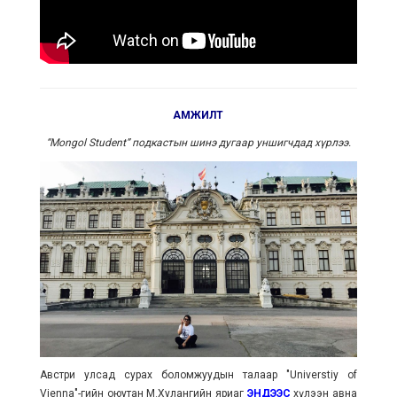
АМЖИЛТ
“Mongol Student” подкастын шинэ дугаар уншигчдад хүрлээ.
Австри улсад сурах боломжуудын талаар "Universtiy of
Vienna"-гийн оюутан М.Хулангийн яриаг
ЭНДЭЭС
хүлээн авна