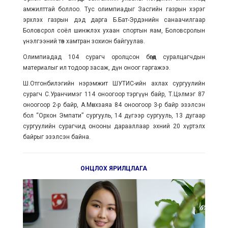
амжилттай боллоо. Тус олимпиадыг Засгийн газрын хэрэг
эрхлэх газрын дэд дарга Б.Бат-Эрдэнийн санаачилгаар
Боловсрол соёл шинжлэх ухаан спортын яам, Боловсролын
үнэлгээний төв хамтран зохион байгуулав.
Олимпиадад 104 сурагч оролцсон бөгөөд суралцагчдын
материалыг ил тодоор засаж, дүн оноог гаргажээ.
Ш.Отгонбилэгийн нэрэмжит ШУТИС-ийн ахлах сургуулийн
сурагч С.Уранчимэг 114 оноогоор тэргүүн байр, Т.Цэлмэг 87
оноогоор 2-р байр, А.Мөнхзаяа 84 оноогоор 3-р байр эзэлсэн
бол “Орхон Эмпати” сургууль, 14 дүгээр сургууль, 13 дугаар
сургуулийн сурагчид онооны дарааллаар эхний 20 хүртэлх
байрыг эзэлсэн байна.
ОНЦЛОХ ЯРИЛЦЛАГА