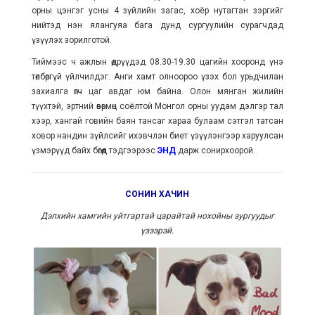
орны цэнгэг усны 4 зүйлийн загас, хоёр нутагтан зэргийг
нийтэд нэн ялангуяа бага дунд сургуулийн сурагчдад
үзүүлэх зорилготой.
Тиймээс ч ажлын өдрүүдэд 08.30-19.30 цагийн хооронд үнэ
төлбөргүй үйлчилдэг. Анги хамт олноороо үзэх бол урьдчилан
захиалга өгч цаг авдаг юм байна. Олон мянган жилийн
түүхтэй, эртний өвөрмөц соёлтой Монгол орны уудам дэлгэр тал
хээр, хангай говийн баян тансаг хараа булаам сэтгэл татсан
ховор нандин зүйлсийг ихэвчлэн биет үзүүлэнгээр харуулсан
үзмэрүүд байх бөгөөд тэдгээрээс
ЭНД
дарж сонирхоорой.
СОНИН ХАЧИН
Дэлхийн хамгийн уйтгартай царайтай нохойны зургуудыг
үзээрэй.