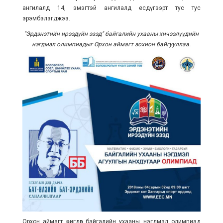
ангилалд 14, эмэгтэй ангилалд есдүгээрт тус тус
эрэмбэлэгджээ.
"Эрдэнэтийн ирээдүйн эзэд" байгалийн ухааны хичээлүүдийн
нэгдмэл олимпиадыг Орхон аймагт зохион байгууллаа.
Орхон аймагт өчигдөр байгалийн ухааны нэгдмэл олимпиад