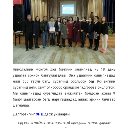
Нийслэлийн монгол хэл бичгийн олимпиад нь 18 дахь
удаагаа зохион байгуулагдлаа. Энэ удаагийн олимпиадад
нийт 600 гаруй багш сурагчид оролцсон бөгөөд 9-р ангийн
сурагчид анги, хамт олноороо оролцсон гэдгээрээ онцлогтой.
Мөн олимпиадад сурагчидаа амжилттай бэлдсэн эхний 9
байрт шалгарсан багш нарт гадаадад аялах эрхийн бичгээр
шагналаа.
Дэлгэрэнгүйг
ЭНД
дарж уншаарай.
Тэд ХӨГЖЛИЙН БЭРХШЭЭЛТЭЙ иргэдийн ТӨЛӨӨ дараах