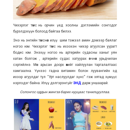
Чихэрлэг төмс нь орчин үед хоолны дэглэмийн сонгодог
бүрэлдэхүүн болоод байгаа билээ.
Энэ нь энгийн төмснөөс илүү шим тэжээл амин дэмээр баялаг
ногоо юм. Чихэрлэг төмс нь ихээхэн чихэр агуулсан уурагт
бодис юм. Энэхүү ногоо нь артерийн судасны ханыг уян
хатан болгож , артерийн судас хатуурах өвчнөөс урьдчилан
сэргийлнэ. Мөн арьсан доорх өөхийг хайлуулан таргалалтаас
хамгаална. Үүнээс гадна витамин болон луувангийн эд
ихээр агуулдаг тул “Урт наслуулдаг хүнс” гэж хятад хүмүүс
нэрлэдэг байна. Илүү дэлгэрэнгүйг
ЭНД
дарж уншаарай.
Солонгос оддын жингээ барих нууцаас танилцууллаа.