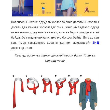
Солонгосын ихэнх одууд чихэрлэг төмсийг өдөр тутмын хоолны
дэглэмдээ байнга хэрэглэдэг гэнэ. Учир нь тэдгээр одууд
ихэнх тохиолдолд жингээ хасах, жингээ барих шаардлагатай
байдаг ба үүнд нь чихэрлэг төмс тус болдог байна. Ингээд хэн
хэн, ямар хэмжээгээр хоолны дэглэм ашигладгийг
ЭНД
дарж харцгаая.
Хөвгүүд ороолтыг хэрхэн донжтой ороож болох 11 аргыг
танилцууллаа.