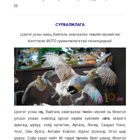
уу.
СУРВАЛЖЛАГА
Цэнгэг усны нөөц, байгаль хамгаалах төвийн музейгээс
бэлтгэсэн ФОТО сурвалжлагатай танилцаарай.
Цэнгэг усны нөөц, байгаль хамгаалах төвийн музей нь Монгол
улсын улаан номонд орсон зарим зүйлийн хөхтөн, мэрэгч
амьтад, шувуу, хоёр нутагтан, Аргаль, Янгир, Саарал Чоно,
Үнэг, Ойн булга, Алтайн Хойлог, Идлэг Шонхор, Эгэл шар
шувуу, Сойр зэрэг нийт 40 гаруй төрлийн биет үзмэр, Монгол