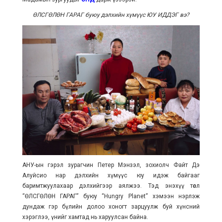
ӨЛСГӨЛӨН ГАРАГ буюу дэлхийн хүмүүс ЮУ ИДДЭГ вэ?
АНУ-ын гэрэл зурагчин Петер Мэнзэл, зохиолч Файт Дэ
Алуйсио нар дэлхийн хүмүүс юу идэж байгааг
баримтжуулахаар дэлхийгээр аялжээ. Тэд энэхүү төслөө
“ӨЛСГӨЛӨН ГАРАГ” буюу “Hungry Planet” хэмээн нэрлэж
дундаж гэр бүлийн долоо хоногт зарцуулж буй хүнсний
хэрэглээ, үнийг хамтад нь харуулсан байна.