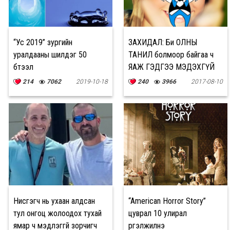
“Ус 2019” зургийн
ЗАХИДАЛ: Би ОЛНЫ
уралдааны шилдэг 50
ТАНИЛ болмоор байгаа ч
бүтээл
ЯАЖ ГЭДГЭЭ МЭДЭХГҮЙ
байна
214
7062
2019-10-18
240
3966
2017-08-10
Нисгэгч нь ухаан алдсан
“American Horror Story”
тул онгоц жолоодох тухай
цуврал 10 улирал
ямар ч мэдлэггүй зорчигч
үргэлжилнэ