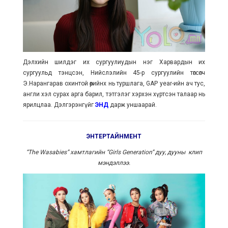
Дэлхийн шилдэг их сургуулиудын нэг Харвардын их
сургуульд тэнцсэн, Нийслэлийн 45-р сургуулийн төгсөгч
Э.Нарангарав охинтой өөрийнх нь туршлага, GAP year-ийн ач тус,
англи хэл сурах арга барил, тэтгэлэг хэрхэн хүртсэн талаар нь
ярилцлаа. Дэлгэрэнгүйг
ЭНД
дарж уншаарай.
ЭНТЕРТАЙНМЕНТ
“The Wasabies” хамтлагийн “Girls Generation” дуу, дууны клип
мэндэллээ.