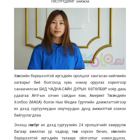
ТӨСЛҮҮДИЙГ хийжээ.
Хөгжлийн бэрхшээлтэй иргэдийн оролцоог хангасан нийгмийн
загварыг бий болгоход хувь нэмэр оруулах зорилгоор
санаачилсан БИД ЧАДНА-САЙН ДУРЫН ХӨТӨЛБӨР хоёр дахь
удаагаа АНУ-ын элчин сайдын яам, Америкт Төгсөгчдийн
Холбоо (MASA) болон Нью Медиа Группийн дэмжлэгтэйгээр
их дээд сургуулиудын оюутнуудын дунд амжилттай зохион
байгуулагдлаа.
Энэхүү хөтөлбөрт их дээд сургуулийн 24 оролцогчийг хамруулж
багаар ажиллах ур чадвар, төсөл хэрхэн бичих, хөгжлийн
бэрхшээлтэй иргэдийн талаарх ойлголтыг нэмэгдүүлэх,