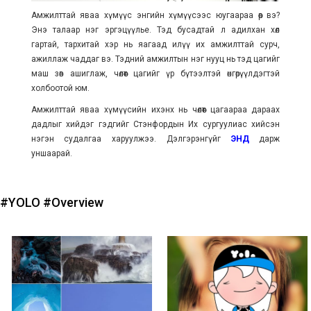
Амжилттай яваа хүмүүс энгийн хүмүүсээс юугаараа өөр вэ?
Энэ талаар нэг эргэцүүлье. Тэд бусадтай л адилхан хөл
гартай, тархитай хэр нь яагаад илүү их амжилттай сурч,
ажиллаж чаддаг вэ. Тэдний амжилтын нэг нууц нь тэд цагийг
маш зөв ашиглаж, чөлөөт цагийг үр бүтээлтэй өнгөрүүлдэгтэй
холбоотой юм.
Амжилттай яваа хүмүүсийн ихэнх нь чөлөөт цагаараа дараах
дадлыг хийдэг гэдгийг Стэнфордын Их сургуулиас хийсэн
нэгэн судалгаа харуулжээ. Дэлгэрэнгүйг
ЭНД
дарж
уншаарай.
#YOLO
#Overview