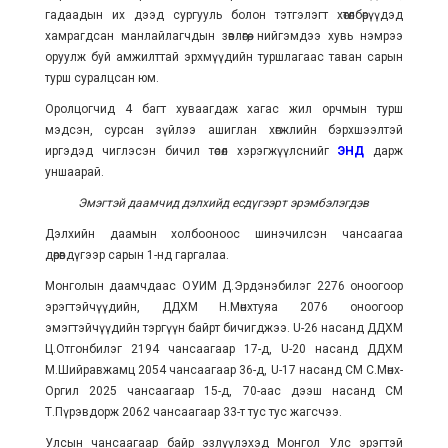
гадаадын их дээд сургууль болон тэтгэлэгт хөтөлбөрүүдэд
хамрагдсан манлайлагчдын зөвлөгөө, нийгэмдээ хувь нэмрээ
оруулж буй амжилттай эрхмүүдийн туршлагаас таван сарын
турш суралцсан юм.
Оролцогчид 4 багт хуваагдаж хагас жил орчмын турш
мэдсэн, сурсан зүйлээ ашиглан хөгжлийн бэрхшээлтэй
иргэдэд чиглэсэн бичил төсөл хэрэгжүүлснийг
ЭНД
дарж
уншаарай.
Эмэгтэй даамчид дэлхийд есдүгээрт эрэмбэлэгдэв
Дэлхийн даамын холбооноос шинэчилсэн чансаагаа
дөрөвдүгээр сарын 1-нд гаргалаа.
Монголын даамчдаас ОУИМ Д.Эрдэнэбилэг 2276 оноогоор
эрэгтэйчүүдийн, ДДХМ Н.Мөнхтуяа 2076 оноогоор
эмэгтэйчүүдийн тэргүүн байрт бичигджээ. U-26 насанд ДДХМ
Ц.Отгонбилэг 2194 чансаагаар 17-д, U-20 насанд ДДХМ
М.Шийравжамц 2054 чансаагаар 36-д, U-17 насанд СМ С.Мөнх-
Оргил 2025 чансаагаар 15-д, 70-аас дээш насанд СМ
Т.Пүрэвдорж 2062 чансаагаар 33-т тус тус жагсчээ.
Улсын чансаагаар байр эзлүүлэхэд Монгол Улс эрэгтэй