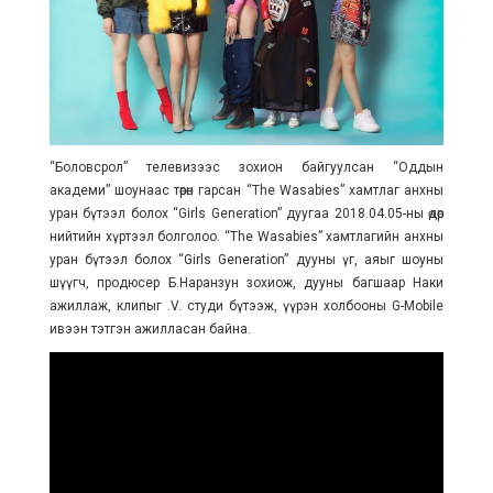
“Боловсрол” телевизээс зохион байгуулсан “Оддын
академи” шоунаас төрөн гарсан “The Wasabies” хамтлаг анхны
уран бүтээл болох “Girls Generation” дуугаа 2018.04.05-ны өдөр
нийтийн хүртээл болголоо. “The Wasabies” хамтлагийн анхны
уран бүтээл болох “Girls Generation” дууны үг, аяыг шоуны
шүүгч, продюсер Б.Наранзун зохиож, дууны багшаар Наки
ажиллаж, клипыг .V. студи бүтээж, үүрэн холбооны G-Mobile
ивээн тэтгэн ажилласан байна.