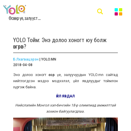
Өсвөр үе, залууст ...
YOLO Тойм: Энэ долоо хоногт юу болж
өнгөрөв?
Б.Лхагвацэрэн
| YOLO.MN
2018-04-08
Энэ долоо хоногт өсвөр үе, залуучуудын YOLO.mn сайтад
нийтлэгдсэн мэдээ мэдээлэл, үйл явдлуудыг тоймлон
хүргэж байна.
ҮЙЛ ЯВДАЛ
Нийслэлийн Монгол хэл-бичгийн 18-р олимпиад амжилттай
зохион байгуулагдлаа.