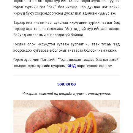
хэрэн явж нэгэн гэрэл зургийн төслийг хэрэгжүүлжээ. Түүний
гэрэл зургийн гол ''бай'' бол ихрүүд. Тэр дундаа нэг эсийн
ихрүүд буюу хоорондоо усны дусал шиг адилхан хүмүүс аж.
Тэрээр янз янзын нас, хүйсний ихрүүдийн зургийг авдаг бөгөөд
тэрээр энэ талаар хэлэхдээ "Анх тэдний зургийг авч эхэлж
байхад ялгааг нь ч анзаардаггүй байлаа.
Гэхдээ олон ихрүүдтэй уулзаж зургийг нь авах тусам тэд
хоорондоо юугаараа өөр болохыг анзаарах болсон" хэмээжээ.
Гэрэл зурагчин Питерийн "Тэд адилхан гэхдээ бас ялгаатай"
хэмээх гэрэл зургийн цувралыг
ЭНД
дарж хүлээн авна уу.
ЗӨВЛӨГӨӨ
Чихэрлэг төмсний ид шидийн нууцыг танилцууллаа.