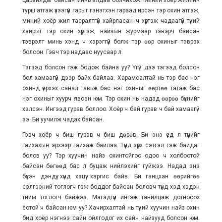
турш атгаж үзээгүй гарыг гэнэтхэн гараад ирсэн тэр охин атгаж,
миний хоёр жил тасралтгүй хайрласан ч хүртэж чадаагүй түүний
хайрыг тэр охин хүртэж, найзын журмаар тэвэрч байсан
тэврэлт минь хэнд ч хэрэггүй болж тэр өөр охиныг тэврэх
болсон. Гэвч тэр надаас нуусаар л.
Тэгээд болсон гэж бодож байна уу? Үгүй дээ тэгээд болсон
бол хамаагүй дээр байх байлаа. Харамсалтай нь тэр бас нэг
охинд үерхэх санал тавьж бас нэг охиныг өөртөө татаж бас
нэг охиныг хуурч явсан юм. Тэр охин нь надад өөрөө бүхнийг
хэлсэн. Ингээд гурав боллоо. Хоёр ч бай гурав ч бай хамаагүй
ээ. Би уучилж чадах байсан.
Гэвч хоёр ч биш гурав ч биш дөрөв. Би энэ үед л түүнийг
гайхахын эрхээр гайхаж байлаа. Түүнд зүрх сэтгэл гэж байдаг
болов уу? Тэр хуучин найз охинтойгоо одоо ч холбоотой
байсан бөгөөд бас л буцаж нийлэхийг гуйжээ. Надад энэ
бүхэн дэндүү хүнд хэцүү харгис байв. Би ганцхан өөрийгөө
сэлгээний тоглогч гэж боддог байсан боловч түүнд хэд хэдэн
тийм тоглогч байжээ. Магадгүй ингэж танилцаж дотносох
ёстой ч байсан юм уу? Хачирхалтай нь түүний хуучин найз охин
бид хоёр нэгнээ сайн ойлгодог их сайн найзууд болсон юм.