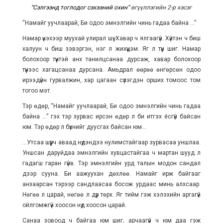
“Сэлгээнд тоглодог сэхээний охин”
өгүүллэгийн 2-р хэсэг
“Намайг уучлаарай, Би одоо эмнэлгийн чинь гадаа байна ...”
Намар үнэхээр муухай улирал шүү. Хавар ч ялгаагүй. Хүйтэн ч биш
халуун ч биш зэвэргэн, нэг л жихүүцэм. Яг л түүн шиг. Намар
болохоор түүнтэй анх танилцсанаа дурсаж, хавар болохоор
түүнээс хагацсанаа дурсана. Амьдрал өөрөө өнгөрсөн одоо
ирээдүйн гурвалжин, хар цагаан сүлэгдэн орших томоос том
тогоо мэт.
Тэр өдөр, “Намайг уучлаарай, Би одоо эмнэлгийн чинь гадаа
байна ...” гэх тэр зурвас ирсэн өдөр л би итгэх ёсгүй байсан
юм. Тэр өдөр л бүхнийг дуусгах байсан юм...
...Утсаа шүүрч аваад нүдэндээ нулимстайгаар зурвасаа уншлаа.
Уншсан даруйдаа эмнэлгийн хувцастайгаа ч мартан шууд л
гадагш гаран гүйв. Тэр эмнэлгийн урд талын модон сандал
дээр сууна. Би аажуухан дөхлөө. Намайг ирж байгааг
анзаарсан тэрээр сандлаасаа босож урдаас минь алхсаар.
Нөгөө л царай, нөгөө л дүр төрх. Яг тийм гэж хэлэхийн аргагүй
ойлгомжгүй хоосон нүд хоосон царай.
Санаа зовоод ч байгаа юм шиг, арчаагүй ч юм даа гэж