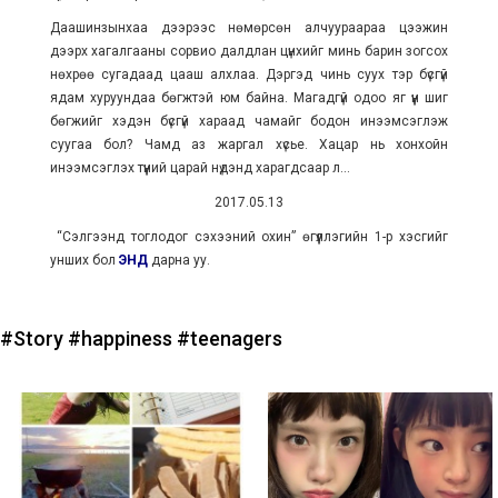
Даашинзынхаа дээрээс нөмөрсөн алчуураараа цээжин
дээрх хагалгааны сорвио далдлан цүнхийг минь барин зогсох
нөхрөө сугадаад цааш алхлаа. Дэргэд чинь суух тэр бүсгүй
ядам хуруундаа бөгжтэй юм байна. Магадгүй одоо яг үүн шиг
бөгжийг хэдэн бүсгүй хараад чамайг бодон инээмсэглэж
суугаа бол? Чамд аз жаргал хүсье. Хацар нь хонхойн
инээмсэглэх түүний царай нүдэнд харагдсаар л...
2017.05.13
“Сэлгээнд тоглодог сэхээний охин” өгүүллэгийн 1-р хэсгийг
унших бол
ЭНД
дарна уу.
#Story
#happiness
#teenagers