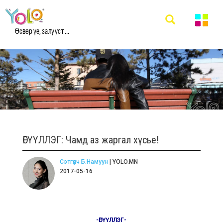
Өсвөр үе, залууст ...
ӨГҮҮЛЛЭГ: Чамд аз жаргал хүсье!
Сэтгүүлч Б.Намуун
| YOLO.MN
2017-05-16
-ӨГҮҮЛЛЭГ-