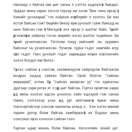
тавлаад ч байгаа юм шиг нөгөө л сэтгэл хөдлөлгүй байдал.
Урдаас минь харан зогсох тэрээр ам нээж “Бие чинь зүгээр үү?
Намайг уучлаарай.” гэх хоёрхон өгүүлбэрийг л хэллээ. Би яах
ёстой байсан гэж? Өөрийн биеэр ирж уучлалт гуйж байхад нь
хөөх байсан гэж үү? Магадгүй энэ зүгээр л шалтаг байх. Түүнийг
үргэлжлүүлж хайрлах гэсэн жирийн нэгэн шалтаг төдийхөн. Би
түүнийг уучилчихсан. Тоглоом тохуу хийснийг нь, хуурамч
байсныг нь уучилчихсан. Уучилж сурна гэдэг хамгийн агуу
зүйл гэдэг. Гэвч уучлалт гэдэг заримдаа илүү их зовлонгийн
эхлэл болдог юм билээ.
Түүнээс сайхан үг сонсож, халамжлуулж хайрлуулж байгаагаа
мэдрэх надад сайхан байсан. Орой болгон “сайхан
амраарай”, өглөө бүр “сайхан амарсан уу” гэх зурвасны
дуугаар сэрж унтах яг л зүүд шиг байсан. Гэртээ оройтож харих
үед минь хоолоо идсэн үү хоолоо сайн идээрэй гэж санаа
тавин, сэтгэлээр унах үед урт ойлгомжгүй яриаг минь
тэвчээртэйгээр сонсож зөвлөгөө өгөөд л... Хэн нэгэн миний
тархин дотор болж байгаа замбараагүй их бодлыг минь
сонсохыг хүсэх хэчнээн сайхан гээч.
Төрсөн өдөр маань болж байлаа. Хичээлийн эхний цаг.