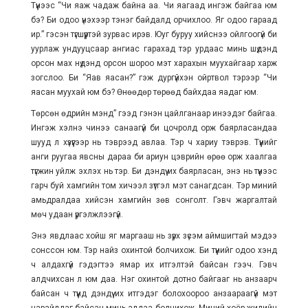
Түүнээс “Чи яаж чадаж байна аа. Чи яагаад ингэж байгаа юм
бэ? Би одоо үнэхээр тэнэг байдалд орчихлоо. Яг одоо гараад
ир.” гэсэн түгшүүртэй зурвас ирэв. Юуг буруу хийснээ ойлгоогүй би
уурлаж ундууцсаар ангиас гарахад тэр урдаас минь шүдэнд
орсон мах нүдэнд орсон шороо мэт харахын муухайгаар харж
зогслоо. Би “Яав яасан?” гэж дургүйхэн ойртвол тэрээр “Чи
яасан муухай юм бэ? Өнөөдөр төрөөд байхдаа яадаг юм.
Төрсөн өдрийн мэнд” гээд гэнэн цайлганаар инээдэг байгаа.
Ингэж хэлнэ чинээ санаагүй би цочролд орж баярласандаа
шууд л хүзүүгээр нь тэврээд авлаа. Тэр ч хариу тэврэв. Түүнийг
анги руугаа явсны дараа би ариун цэврийн өрөө орж хаалгаа
түгжин уйлж эхлэх нь тэр. Би дэндүү их баярласан, энэ нь түүнээс
гарч буй хамгийн том хичээл зүтгэл мэт санагдсан. Тэр миний
амьдралдаа хийсэн хамгийн зөв сонголт. Гэвч жаргалтай
мөч удаан үргэлжлээгүй.
Энэ явдлаас хойш яг маргааш нь зүрх зүсэм аймшигтай мэдээ
сонссон юм. Тэр найз охинтой болчихож. Би түүнийг одоо хэнд
ч алдахгүй гэдэгтээ ямар их итгэлтэй байсан гээч. Гэвч
алдчихсан л юм даа. Нэг охинтой дотно байгааг нь анзаарч
байсан ч түүнд дэндүү их итгэдэг болохоороо анзаараагүй мэт
царайлдаг байсан минь алдаа болчихож. Миний хоёр жилийн