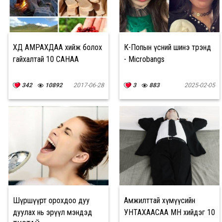
ХӨДӨӨ АМРАХДАА хийж болох
К-Попын үсний шинэ трэнд
гайхалтай 10 САНАА
- Microbangs
342
10892
2017-06-28
3
883
2025-02-05
Шүршүүрт орохдоо дуу
Амжилттай хүмүүсийн
дуулах нь эрүүл мэндэд
УНТАХААСАА ӨМНӨ хийдэг 10