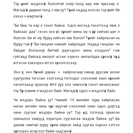
Тэр үүнийг мэдээгүй бололтой хоёр талд өөр юм ярьсаар л.
Магадгүй дөрвөн талд ч юм уу? Түүний надад хэлсэн тэр үгийг би
хэзээ ч мартахгүй.
“Би биш та нар л тэнэг байна. Одоо ингээд тэнэгтээд явж л
байхаас даа” гэсэн энэ үгс зүрхийг минь юу ч үгүй сийчих шиг л
болсон. Би яг юу буруу хийсэн юм болоо? Түүнийг хайрласан нь
буруу гэж үү? “Би ганцхан чамайг хайрладаг. Надад ганцхан чи
байдаг болохоор битгий дэргэдээс минь холдооч” гэж
гуйгаад байхад амлалт өгсөн хэрнээ амлалтдаа хүрээгүй түүнд
итгэсэн хэвээрээ итгэл хүлээлгэсээр...
Энэ үг, энэ бүхний дараа ч хайрласаар хавар дуусаж ахлах
сургуулиа төгссөн сэлгээнд тоглодог сэхээний охин зүрхний
хагалгаанд орохоор АНУ руу хэл чимээгүй гэнэт явчихсаныг
тэр бүр хожим л мэдсэн байх. Магадгүй одоо ч мэдээгүй байх.
Чи мэдэрч байна уу? Чамайг 10 жилийн турш хайрласан
нөгөө ангийн чинь зүрх муутай сэхээний охин одоо дэргэд
чинь суугааг мэдэрч байна уу? Тэр үед тоглоод орхисон
охиныхоо хажууд зэрэгцэн суугаагаа мэдэж байна уу? Би
дахиж чамтай хуруу хүрэм ойрхон зайд суугаа хэрнээ сэтгэл
зүрхээрээ асар хол байж чадсангүй.