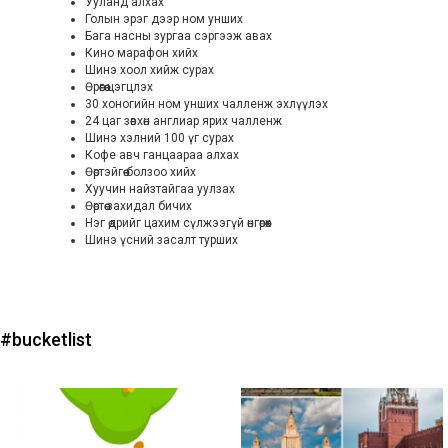
Ууланд алхах
Голын эрэг дээр ном унших
Бага насны зургаа сэргээж авах
Кино марафон хийх
Шинэ хоол хийж сурах
Өрөөгөө цэгцлэх
30 хоногийн ном унших чалленж эхлүүлэх
24 цаг зөвхөн англиар ярих чалленж
Шинэ хэлний 100 үг сурах
Кофе авч ганцаараа алхах
Өөртэйгөө болзоо хийх
Хуучин найзтайгаа уулзах
Өөртөө захидал бичих
Нэг өдрийг цахим сүлжээгүй өнгөрөөх
Шинэ үсний засалт турших
#bucketlist