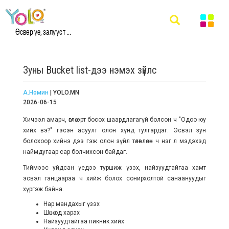
Өсвөр үе, залууст ...
Зуны Bucket list-дээ нэмэх зүйлс
А.Номин
| YOLO.MN
2026-06-15
Хичээл амарч, өглөө эрт босох шаардлагагүй болсон ч "Одоо юу
хийх вэ?" гэсэн асуулт олон хүнд тулгардаг. Эсвэл зун
болохоор хийнэ дээ гэж олон зүйл төлөвлөсөн ч нэг л мэдэхэд
наймдугаар сар болчихсон байдаг.
Тиймээс уйдсан үедээ туршиж үзэх, найзуудтайгаа хамт
эсвэл ганцаараа ч хийж болох сонирхолтой санаануудыг
хүргэж байна.
Нар мандахыг үзэх
Шөнө од харах
Найзуудтайгаа пикник хийх