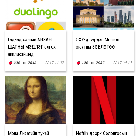
Гадаад хэлний АНХАН
ОХУ-д сурдаг Монгол
ШАТНЫ МЭДЛЭГ олгох
оюутны ЗӨВЛӨГӨӨ
аппликэйшнүүд
236
7848
2017-11-07
126
7937
2017-04-14
Мона Лизагийн тухай
Neftlix дээрх Солонгосын