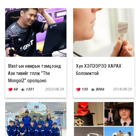
Blast-ын намрын тэмцээнд
Хүн ХЭЛЭЭРЭЭ ХАРАХ
Ази тивийг төлөөлж "The
боломжтой
MongolZ" оролцоно
68
1351
2023-08-29
135
8066
2018-08-20