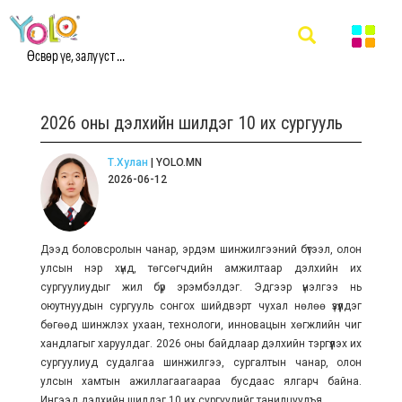
Өсвөр үе, залууст ...
2026 оны дэлхийн шилдэг 10 их сургууль
Т.Хулан
| YOLO.MN
2026-06-12
Дээд боловсролын чанар, эрдэм шинжилгээний бүтээл, олон
улсын нэр хүнд, төгсөгчдийн амжилтаар дэлхийн их
сургуулиудыг жил бүр эрэмбэлдэг. Эдгээр үнэлгээ нь
оюутнуудын сургууль сонгох шийдвэрт чухал нөлөө үзүүлдэг
бөгөөд шинжлэх ухаан, технологи, инновацын хөгжлийн чиг
хандлагыг харуулдаг. 2026 оны байдлаар дэлхийн тэргүүлэх их
сургуулиуд судалгаа шинжилгээ, сургалтын чанар, олон
улсын хамтын ажиллагаагаараа бусдаас ялгарч байна.
Ингээд дэлхийн шилдэг 10 их сургуулийг танилцуулъя.