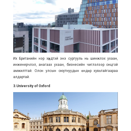
Их Британийн нэр хүндтэй энэ сургууль нь шинжлэх ухаан,
инженерчлэл, анагаах ухаан, бизнесийн чиглэлээр онцгой
амжилттай. Олон улсын оюутнуудын өндөр хувьтайгаараа
алдартай.
3.University of Oxford