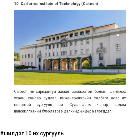
10. California Institute of Technology (Caltech)
Caltech нь харьцангуй жижиг хэмжээтэй боловч шинжлэх
ухаан, сансар судлал, инженерчлэлийн салбарт асар их
нөлөөтэй сургууль юм. Судалгааны чанар, эрдэм
шинжилгээний бүтээлээрээ дэлхийд өндөр үнэлэгддэг.
#шилдэг 10 их сургууль