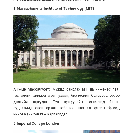
1.Massachusetts Institute of Technology (MIT)
АНУ-ын Массачусетс мужид байрлах MIT нь инженерчлэл,
технологи, хиймэл оюун ухаан, бизнесийн боловсролоороо
дэлхийд тэргүүлдэг. Тус сургуулийн төгсөгчид болон
судлаачид олон арван Нобелийн шагнал хүртсэн бөгөөд
инновацын төв гэж нэрлэгддэг.
2.Imperial College London