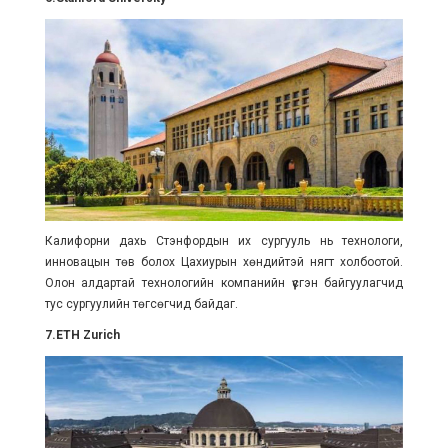
Калифорни дахь Стэнфордын их сургууль нь технологи,
инновацын төв болох Цахиурын хөндийтэй нягт холбоотой.
Олон алдартай технологийн компанийн үүсгэн байгуулагчид
тус сургуулийн төгсөгчид байдаг.
7.ETH Zurich