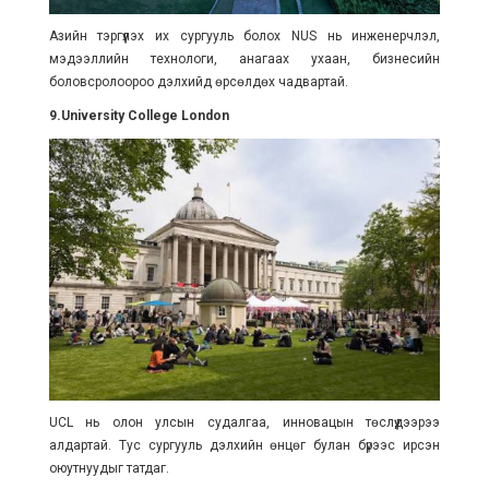
Азийн тэргүүлэх их сургууль болох NUS нь инженерчлэл,
мэдээллийн технологи, анагаах ухаан, бизнесийн
боловсролоороо дэлхийд өрсөлдөх чадвартай.
9.University College London
UCL нь олон улсын судалгаа, инновацын төслүүдээрээ
алдартай. Тус сургууль дэлхийн өнцөг булан бүрээс ирсэн
оюутнуудыг татдаг.