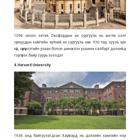
1096 оноос эхтэй Оксфордын их сургууль нь англи хэлт
орнуудын хамгийн эртний их сургууль юм. Улс төр, хууль эрх
зүй, хүмүүнлэгийн ухаан болон шинжлэх ухааны салбарт дэлхийд
тэргүүлэх байр суурь эзэлдэг.
4.Harvard University
1636 онд байгуулагдсан Харвард нь дэлхийн хамгийн нэр