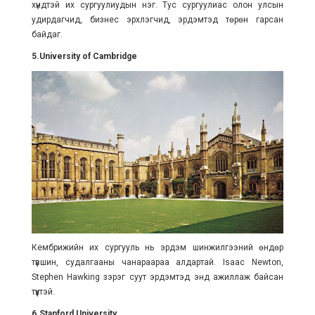
хүндтэй их сургуулиудын нэг. Тус сургуулиас олон улсын
удирдагчид, бизнес эрхлэгчид, эрдэмтэд төрөн гарсан
байдаг.
5.University of Cambridge
Кембрижийн их сургууль нь эрдэм шинжилгээний өндөр
түвшин, судалгааны чанараараа алдартай. Isaac Newton,
Stephen Hawking зэрэг суут эрдэмтэд энд ажиллаж байсан
түүхтэй.
6.Stanford University