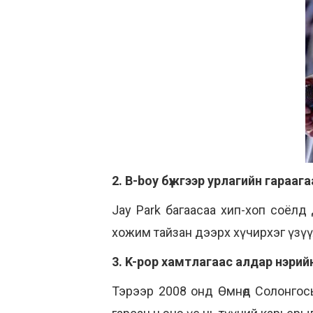
2. B-boy бүжгээр урлагийн гараага
Jay Park багаасаа хип-хоп соёлд
хожим тайзан дээрх хүчирхэг үзү
3. K-pop хамтлагаас алдар нэрийн
Тэрээр 2008 онд Өмнөд Солонгос