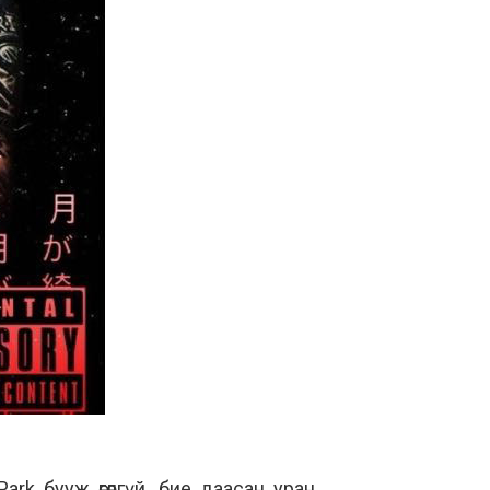
rk бууж өгөлгүй, бие даасан уран