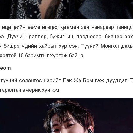
д өөрийн өвөрмөц өнгө төрх, хөдөлмөрч зан чанараар таниг
э. Дуучин, рэппер, бүжигчин, продюсер, бизнес эр
 бишрэгчдийн хайрыг хүртсэн. Түүний Монгол дах
рхолтой 10 баримтыг хүргэж байна.
-beom
гөөд түүний солонгос нэрийг Пак Жэ Бом гэж дууддаг
ос гаралтай америк хүн юм.