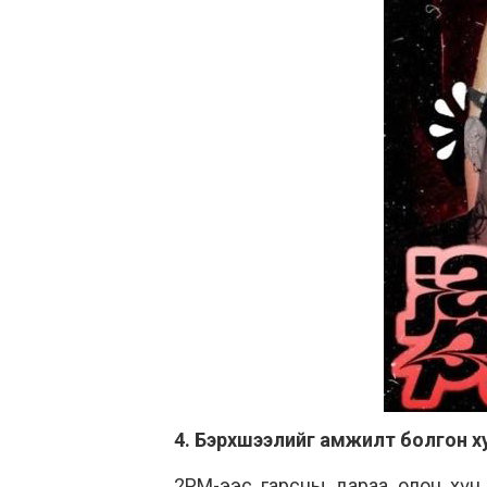
4. Бэрхшээлийг амжилт болгон х
2PM-ээс гарсны дараа олон хүн т