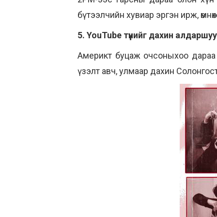
бүтээлчийн хувиар эргэн ирж, өмнөх
5. YouTube түүнийг дахин алдаршу
Америкт буцаж очсоныхоо дараа 
үзэлт авч, улмаар дахин Солонгос