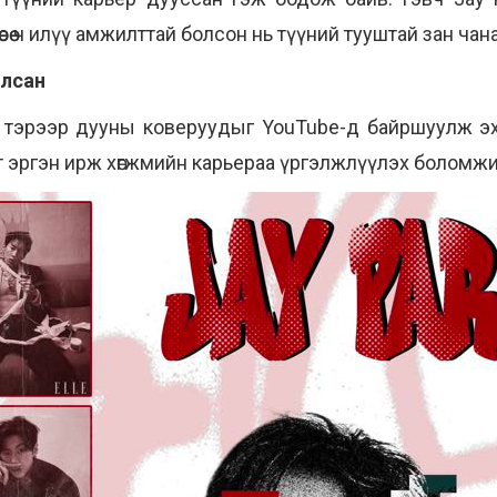
өөсөө ч илүү амжилттай болсон нь түүний тууштай зан ча
улсан
тэрээр дууны коверуудыг YouTube-д байршуулж эх
т эргэн ирж хөгжмийн карьераа үргэлжлүүлэх боломж