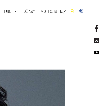
ТӨЛӨВЛӨГЧ
ГОЁ "БИ"
МОНГОЛД ӨНӨӨДӨР