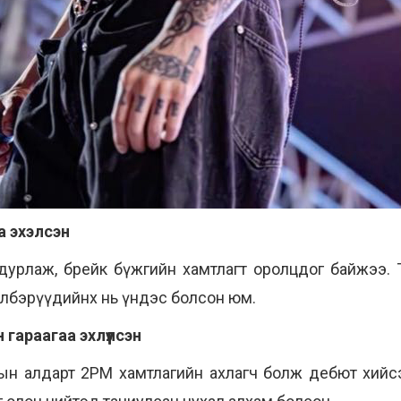
а эхэлсэн
 дурлаж, брейк бүжгийн хамтлагт оролцдог байжээ. Т
үлбэрүүдийнх нь үндэс болсон юм.
 гараагаа эхлүүлсэн
ын алдарт 2PM хамтлагийн ахлагч болж дебют хийсэ