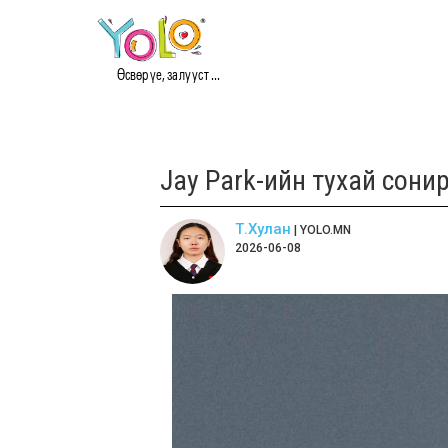
Өсвөр үе, залууст ...
Jay Park-ийн тухай сони
Т.Хулан
| YOLO.MN
2026-06-08