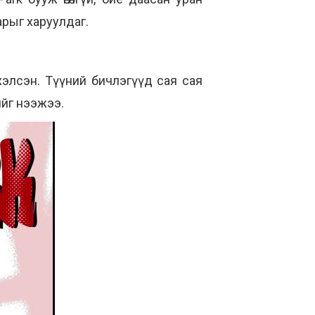
нарыг харуулдаг.
элсэн. Түүний бичлэгүүд сая сая
ийг нээжээ.