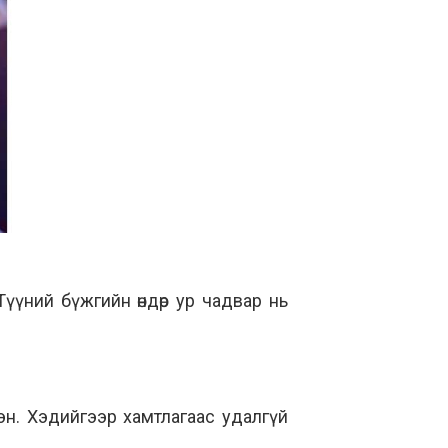
үүний бүжгийн өндөр ур чадвар нь
н. Хэдийгээр хамтлагаас удалгүй