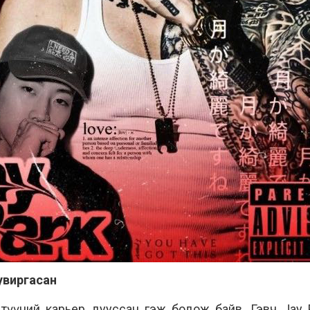
увиргасан
үүний карьер дууссан гэж бодож байв. Гэвч Jay Pa