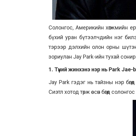
Солонгос, Америкийн хөгжмийн ертөнцө
бүхий уран бүтээлчдийн нэг билэ
тэрээр дэлхийн олон орны шүтэн
зориулан Jay Park-ийн тухай сони
1. Түүний жинхэнэ нэр нь Park Jae
Jay Park гэдэг нь тайзны нэр бө
Сиэтл хотод төрж өссөн бөгөөд солонг