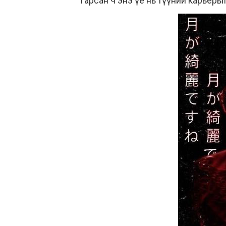
гарсан ч энэ үе нь түүний карьеры