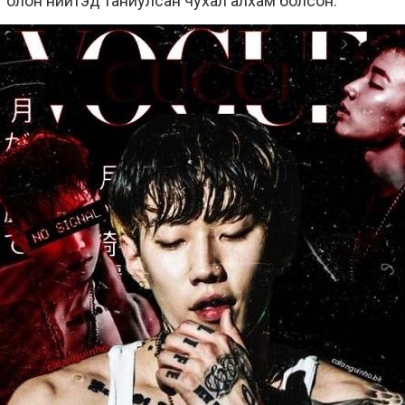
г олон нийтэд таниулсан чухал алхам болсон.