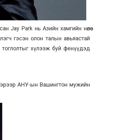
дсан Jay Park нь Азийн хамгийн нөлөө
хлэгч гэсэн олон талын авьяастай
ь тоглолтыг хүлээж буй фенүүдэд
. Тэрээр АНУ-ын Вашингтон мужийн