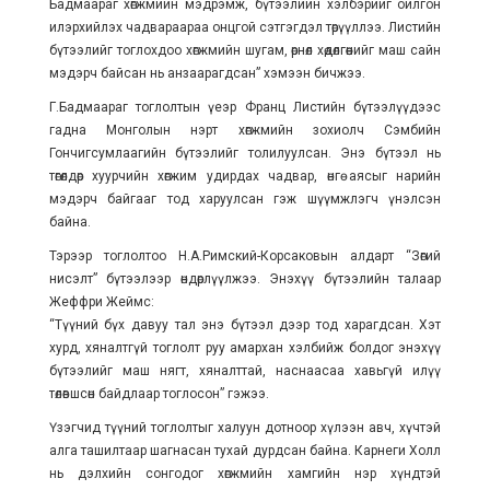
Бадмаараг хөгжмийн мэдрэмж, бүтээлийн хэлбэрийг ойлгон
илэрхийлэх чадвараараа онцгой сэтгэгдэл төрүүллээ. Листийн
бүтээлийг тоглохдоо хөгжмийн шугам, өрнөл хөдөлгөөнийг маш сайн
мэдэрч байсан нь анзаарагдсан” хэмээн бичжээ.
Г.Бадмаараг тоглолтын үеэр Франц Листийн бүтээлүүдээс
гадна Монголын нэрт хөгжмийн зохиолч Сэмбийн
Гончигсумлаагийн бүтээлийг толилуулсан. Энэ бүтээл нь
төгөлдөр хуурчийн хөгжим удирдах чадвар, өнгө аясыг нарийн
мэдэрч байгааг тод харуулсан гэж шүүмжлэгч үнэлсэн
байна.
Тэрээр тоглолтоо Н.А.Римский-Корсаковын алдарт “Зөгий
нисэлт” бүтээлээр өндөрлүүлжээ. Энэхүү бүтээлийн талаар
Жеффри Жеймс:
“Түүний бүх давуу тал энэ бүтээл дээр тод харагдсан. Хэт
хурд, хяналтгүй тоглолт руу амархан хэлбийж болдог энэхүү
бүтээлийг маш нягт, хяналттай, наснаасаа хавьгүй илүү
төлөвшсөн байдлаар тоглосон” гэжээ.
Үзэгчид түүний тоглолтыг халуун дотноор хүлээн авч, хүчтэй
алга ташилтаар шагнасан тухай дурдсан байна. Карнеги Холл
нь дэлхийн сонгодог хөгжмийн хамгийн нэр хүндтэй