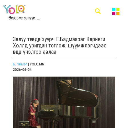
Өсвөр үе, залууст ...
Залуу төгөлдөр хуурч Г.Бадмаараг Карнеги
Холлд уригдан тоглож, шүүмжлэгчдээс
өндөр үнэлгээ авлаа
Б. Чимэг
| YOLO.MN
2026-06-04