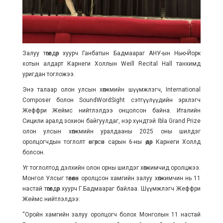
Залуу төгөлдөр хуурч Ганбатын Бадмаараг АНУ-ын Нью-Йорк
хотын алдарт Карнеги Холлын Weill Recital Hall танхимд
уригдан тогложээ.
Энэ талаар олон улсын хөгжмийн шүүмжлэгч, International
Composer болон SoundWordSight сэтгүүлүүдийн эрхлэгч
Жеффри Жеймс нийтлэлдээ онцолсон байна. Италийн
Сицили аралд зохион байгуулдаг, нэр хүндтэй Ibla Grand Prize
олон улсын хөгжмийн уралдааны 2025 оны шилдэг
оролцогчдын тоглолт өнгөрсөн сарын 6-ны өдөр Карнеги Холлд
болсон.
Уг тоглолтод дэлхийн олон орны шилдэг хөгжимчид оролцжээ.
Монгол Улсыг төлөөлөн оролцсон хамгийн залуу хөгжимчин нь 11
настай төгөлдөр хуурч Г.Бадмаараг байлаа. Шүүмжлэгч Жеффри
Жеймс нийтлэлдээ:
“Оройн хамгийн залуу оролцогч болох Монголын 11 настай