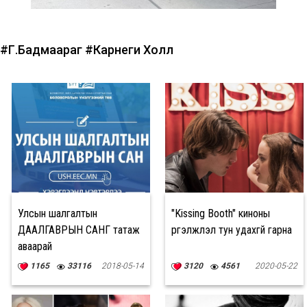
#Г.Бадмаараг
#Карнеги Холл
Улсын шалгалтын
"Kissing Booth" киноны
ДААЛГАВРЫН САНГ татаж
үргэлжлэл тун удахгүй гарна
аваарай
1165
33116
2018-05-14
3120
4561
2020-05-22