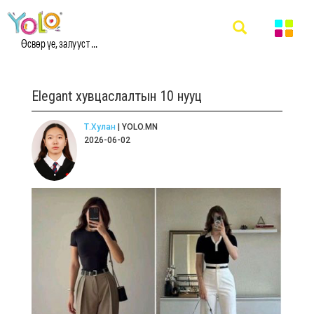
Өсвөр үе, залууст ...
Elegant хувцаслалтын 10 нууц
Т.Хулан
| YOLO.MN
2026-06-02