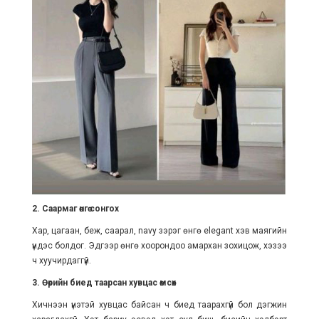
2. Саармаг өнгө сонгох
Хар, цагаан, беж, саарал, navy зэрэг өнгө elegant хэв маягийн
үндэс болдог. Эдгээр өнгө хоорондоо амархан зохицож, хэзээ
ч хуучирдаггүй.
3. Өөрийн биед таарсан хувцас өмсөх
Хичнээн үнэтэй хувцас байсан ч биед таарахгүй бол дэгжин