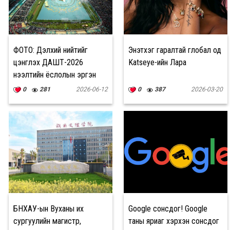
ФОТО: Дэлхий нийтийг
Энэтхэг гаралтай глобал од
цэнгүүлэх ДАШТ-2026
Katseye-ийн Лара
нээлтийн ёслолын эргэн
тойронд
0
281
2026-06-12
0
387
2026-03-20
БНХАУ-ын Вуханы их
Google сонсдог! Google
сургуулийн магистр,
таны яриаг хэрхэн сонсдог