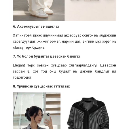
6. Аксессуарыг зөв ашиглах
Хэт их гоёл зүүхээс илүү минимал аксессуар сонгох нь илүү дэгжин
харагдуулдаг. Жижиг ээмэг, нарийн цаг, энгийн цүнх зэрэг нь
classy төрх бүрдүүлнэ.
7. Үс болон будалтаа цэвэрхэн байлгах
Elegant төрх зөвхөн хувцсаар хязгаарлагдахгүй. Цэвэрхэн
зассан үс, хэт тод биш будалт нь дэгжин байдлыг илүү
тодотгодог.
8. Үрчийсэн хувцаснаас татгалзах