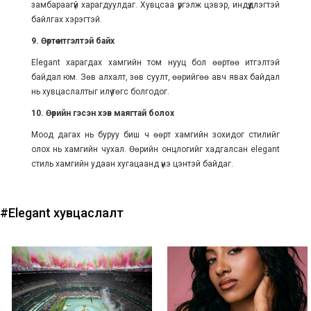
замбараагүй харагдуулдаг. Хувцсаа үргэлж цэвэр, индүүдлэгтэй
байлгах хэрэгтэй.
9. Өөртөө итгэлтэй байх
Elegant харагдах хамгийн том нууц бол өөртөө итгэлтэй
байдал юм. Зөв алхалт, зөв суулт, өөрийгөө авч явах байдал
нь хувцаслалтыг илүү төгс болгодог.
10. Өөрийн гэсэн хэв маягтай болох
Моод дагах нь буруу биш ч өөрт хамгийн зохидог стилийг
олох нь хамгийн чухал. Өөрийн онцлогийг хадгалсан elegant
стиль хамгийн удаан хугацаанд үнэ цэнтэй байдаг.
#Elegant хувцаслалт