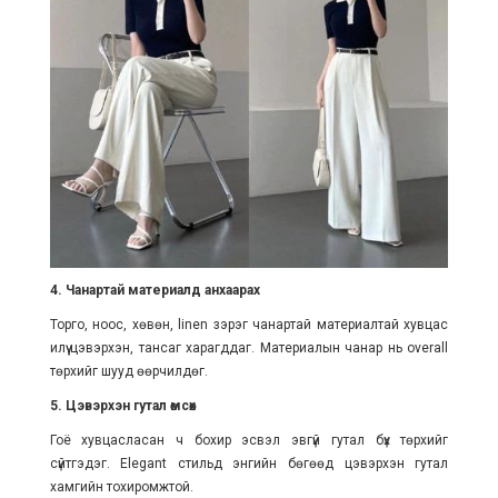
4. Чанартай материалд анхаарах
Торго, ноос, хөвөн, linen зэрэг чанартай материалтай хувцас
илүү цэвэрхэн, тансаг харагддаг. Материалын чанар нь overall
төрхийг шууд өөрчилдөг.
5. Цэвэрхэн гутал өмсөх
Гоё хувцасласан ч бохир эсвэл эвгүй гутал бүх төрхийг
сүйтгэдэг. Elegant стильд энгийн бөгөөд цэвэрхэн гутал
хамгийн тохиромжтой.