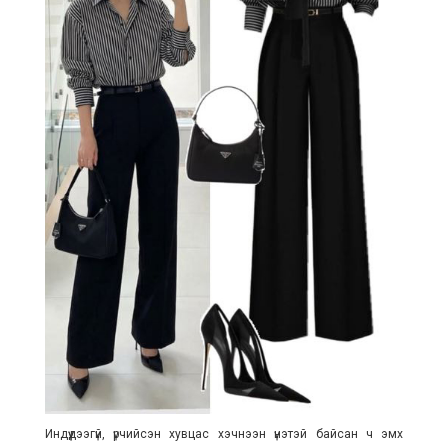
Индүүдээгүй, үрчийсэн хувцас хэчнээн үнэтэй байсан ч эмх