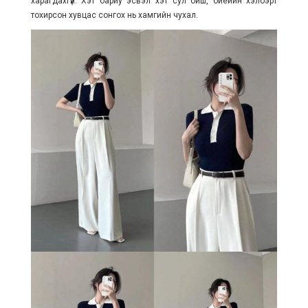
харагдахгүй. Хэт бариу эсвэл хэт сул биш, биеийн хэлбэрт
тохирсон хувцас сонгох нь хамгийн чухал.