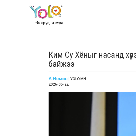
Өсвөр үе, залууст ...
Ким Су Хёныг насанд хүрэ
байжээ
А.Номин
| YOLO.MN
2026-05-22