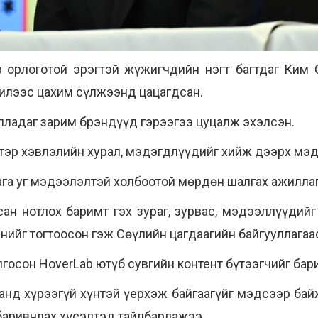
 орлоготой эрэгтэй жүжигчдийн нэгт багтдаг Ким 
жилээс цахим сүлжээнд цацагдсан.
лладаг зарим брэндүүд гэрээгээ цуцалж эхэлсэн.
ч тэр хэвлэлийн хурал, мэдэгдлүүдийг хийж дээрх мэ
ага уг мэдээлэлтэй холбоотой мөрдөн шалгах ажилла
ан нотлох баримт гэх зураг, зурвас, мэдээллүүдий
нийг тогтоосон гэж Сөүлийн цагдаагийн байгууллага
госон HoverLab ютүб сувгийн контент бүтээгчийг бари
анд хүрээгүй хүнтэй үерхэж байгаагүйг мэдсээр байж
 баривчлах хүсэлтэд тайлбарлажээ.