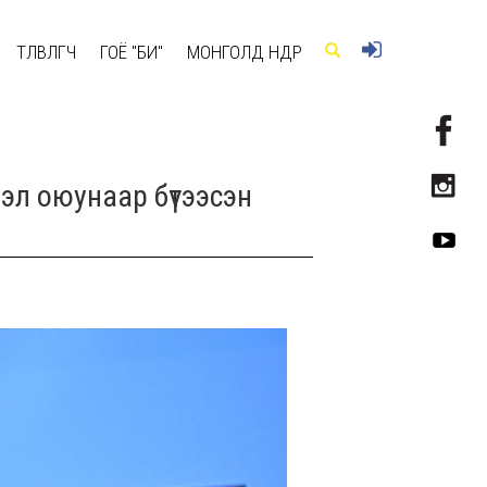
ТӨЛӨВЛӨГЧ
ГОЁ "БИ"
МОНГОЛД ӨНӨӨДӨР
мэл оюунаар бүтээсэн