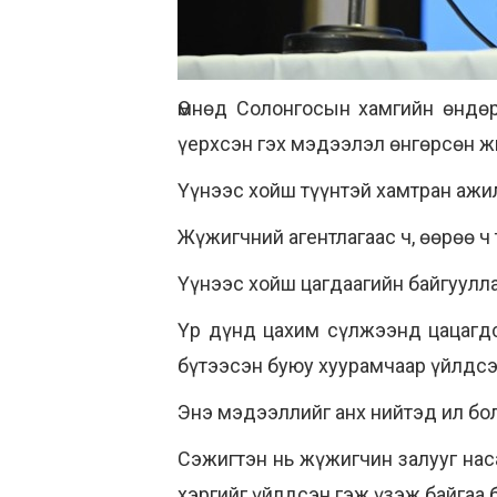
Өмнөд Солонгосын хамгийн өндөр
үерхсэн гэх мэдээлэл өнгөрсөн 
Үүнээс хойш түүнтэй хамтран ажи
Жүжигчний агентлагаас ч, өөрөө 
Үүнээс хойш цагдаагийн байгуулл
Үр дүнд цахим сүлжээнд цацагдс
бүтээсэн буюу хуурамчаар үйлдсэ
Энэ мэдээллийг анх нийтэд ил бол
Сэжигтэн нь жүжигчин залууг нас
хэргийг үйлдсэн гэж үзэж байгаа