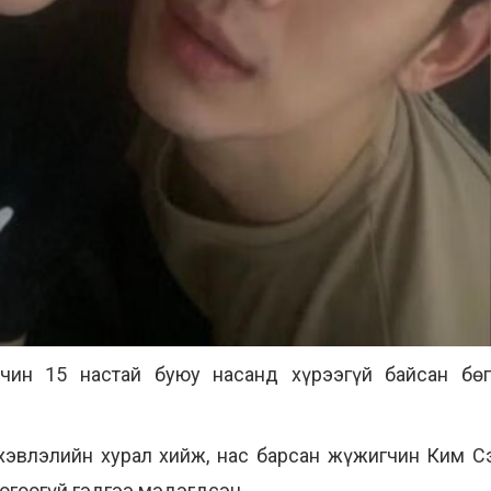
ин 15 настай буюу насанд хүрээгүй байсан бө
хэвлэлийн хурал хийж, нас барсан жүжигчин Ким С
оогоогүй гэдгээ мэдэгдсэн.