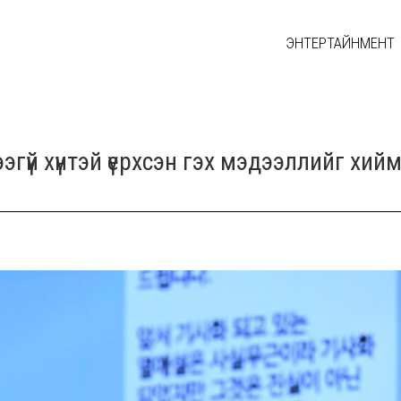
ЭНТЕРТАЙНМЕНТ
эгүй хүнтэй үерхсэн гэх мэдээллийг хий