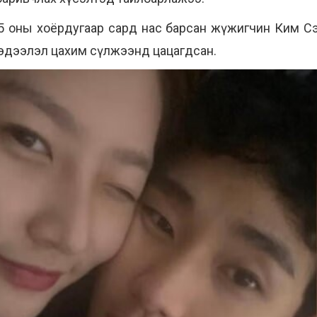
5 оны хоёрдугаар сард нас барсан жүжигчин Ким Сэ
эдээлэл цахим сүлжээнд цацагдсан.