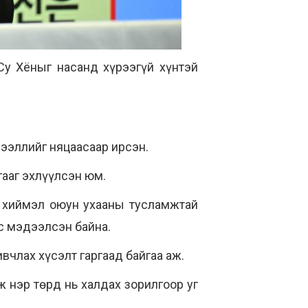
Су Хёныг насанд хүрээгүй хүнтэй
дээллийг няцаасаар ирсэн.
гааг эхлүүлсэн юм.
г хиймэл оюун ухааны тусламжтай
ас мэдээлсэн байна.
вчлах хүсэлт гаргаад байгаа аж.
 нэр төрд нь халдах зорилгоор уг