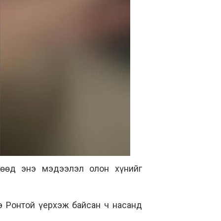
гөөд энэ мэдээлэл олон хүнийг
э Ронтой үерхэж байсан ч насанд