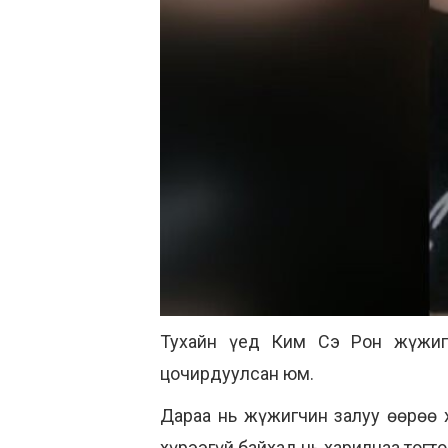
Тухайн үед Ким Сэ Рон жүжигч
цочирдуулсан юм.
Дараа нь жүжигчин залуу өөрөө 
хүрээгүй байхад нь харилцаа тогт